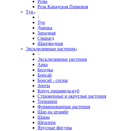
Розы
Роза Канадская Парковая
Туи
Туи
Даника
Западная
Смарагд
Шаровидная
Эксклюзивные растения
Эксклюзивные растения
Арка
Беседка
Бонсай
Бонсай - сосны
Зонты
Конус-пирамида-куб
Стриженные и округлые растения
Топиарии
Формированные растения
Шар на штамбе
Шары
Шпалера
Ярусные фигуры