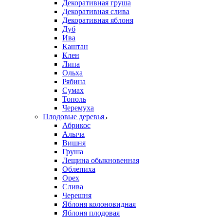
Декоративная груша
Декоративная слива
Декоративная яблоня
Дуб
Ива
Каштан
Клен
Липа
Ольха
Рябина
Сумах
Тополь
Черемуха
Плодовые деревья
Абрикос
Алыча
Вишня
Груша
Лещина обыкновенная
Облепиха
Орех
Слива
Черешня
Яблоня колоновидная
Яблоня плодовая