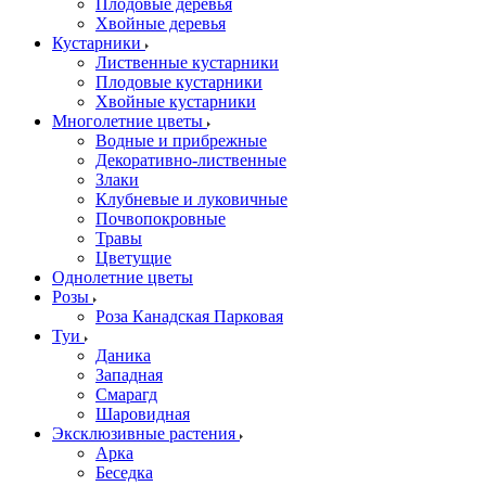
Плодовые деревья
Хвойные деревья
Кустарники
Лиственные кустарники
Плодовые кустарники
Хвойные кустарники
Многолетние цветы
Водные и прибрежные
Декоративно-лиственные
Злаки
Клубневые и луковичные
Почвопокровные
Травы
Цветущие
Однолетние цветы
Розы
Роза Канадская Парковая
Туи
Даника
Западная
Смарагд
Шаровидная
Эксклюзивные растения
Арка
Беседка