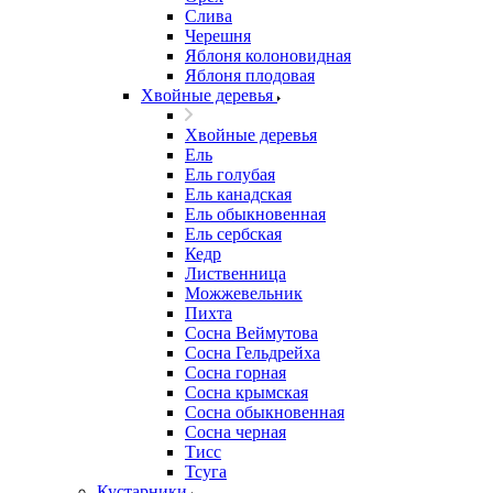
Слива
Черешня
Яблоня колоновидная
Яблоня плодовая
Хвойные деревья
Хвойные деревья
Ель
Ель голубая
Ель канадская
Ель обыкновенная
Ель сербская
Кедр
Лиственница
Можжевельник
Пихта
Сосна Веймутова
Сосна Гельдрейха
Сосна горная
Сосна крымская
Сосна обыкновенная
Сосна черная
Тисс
Тсуга
Кустарники