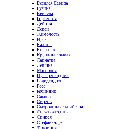
Буддлея Давида
Бузина
Вейгела
Гортензия
Дейция
Дерен
Жимолость
Ирга
Калина
Кизильник
Крушина ломкая
Лапчатка
Лещина
Магнолия
Пузыреплодник
Рододендрон
Роза
Рябинник
Самшит
Сирень
Смородина альпийская
Снежноягодник
Спирея
Стефанандра
Форзиция