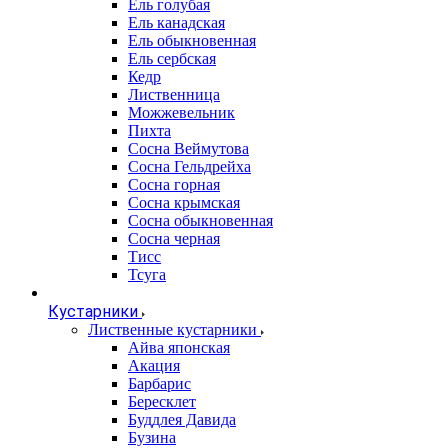
Ель голубая
Ель канадская
Ель обыкновенная
Ель сербская
Кедр
Лиственница
Можжевельник
Пихта
Сосна Веймутова
Сосна Гельдрейха
Сосна горная
Сосна крымская
Сосна обыкновенная
Сосна черная
Тисс
Тсуга
Кустарники
Лиственные кустарники
Айва японская
Акация
Барбарис
Бересклет
Буддлея Давида
Бузина