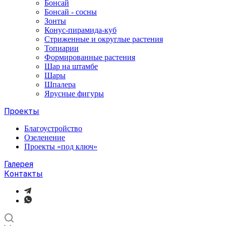
Бонсай
Бонсай - сосны
Зонты
Конус-пирамида-куб
Стриженные и округлые растения
Топиарии
Формированные растения
Шар на штамбе
Шары
Шпалера
Ярусные фигуры
Проекты
Благоустройство
Озеленение
Проекты «под ключ»
Галерея
Контакты