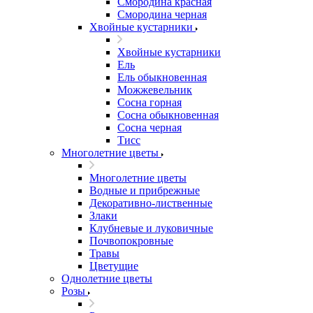
Смородина красная
Смородина черная
Хвойные кустарники
Хвойные кустарники
Ель
Ель обыкновенная
Можжевельник
Сосна горная
Сосна обыкновенная
Сосна черная
Тисс
Многолетние цветы
Многолетние цветы
Водные и прибрежные
Декоративно-лиственные
Злаки
Клубневые и луковичные
Почвопокровные
Травы
Цветущие
Однолетние цветы
Розы