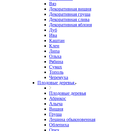
Вяз
Декоративная вишня
Декоративная груша
Декоративная слива
Декоративная яблоня
Дуб
Ива
Каштан
Клен
Липа
Ольха
Рябина
Сумах
Тополь
Черемуха
Плодовые деревья
Плодовые деревья
Абрикос
Алыча
Вишня
Груша
Лещина обыкновенная
Облепиха
Орех