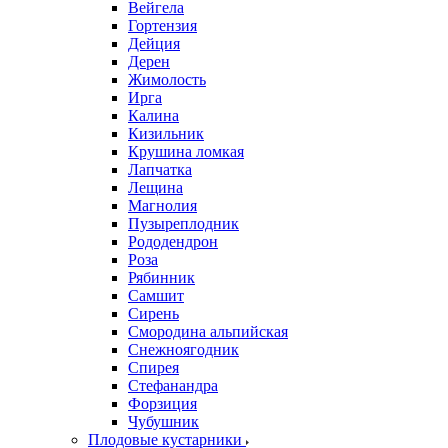
Вейгела
Гортензия
Дейция
Дерен
Жимолость
Ирга
Калина
Кизильник
Крушина ломкая
Лапчатка
Лещина
Магнолия
Пузыреплодник
Рододендрон
Роза
Рябинник
Самшит
Сирень
Смородина альпийская
Снежноягодник
Спирея
Стефанандра
Форзиция
Чубушник
Плодовые кустарники