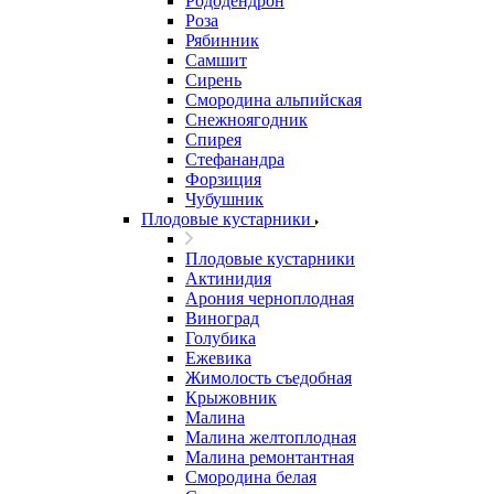
Рододендрон
Роза
Рябинник
Самшит
Сирень
Смородина альпийская
Снежноягодник
Спирея
Стефанандра
Форзиция
Чубушник
Плодовые кустарники
Плодовые кустарники
Актинидия
Арония черноплодная
Виноград
Голубика
Ежевика
Жимолость съедобная
Крыжовник
Малина
Малина желтоплодная
Малина ремонтантная
Смородина белая