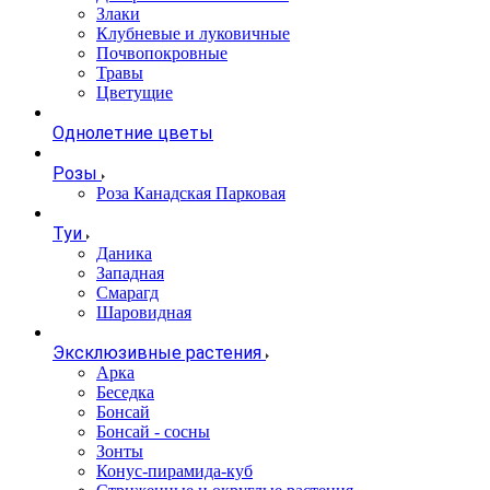
Злаки
Клубневые и луковичные
Почвопокровные
Травы
Цветущие
Однолетние цветы
Розы
Роза Канадская Парковая
Туи
Даника
Западная
Смарагд
Шаровидная
Эксклюзивные растения
Арка
Беседка
Бонсай
Бонсай - сосны
Зонты
Конус-пирамида-куб