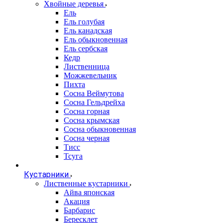
Хвойные деревья
Ель
Ель голубая
Ель канадская
Ель обыкновенная
Ель сербская
Кедр
Лиственница
Можжевельник
Пихта
Сосна Веймутова
Сосна Гельдрейха
Сосна горная
Сосна крымская
Сосна обыкновенная
Сосна черная
Тисс
Тсуга
Кустарники
Лиственные кустарники
Айва японская
Акация
Барбарис
Бересклет