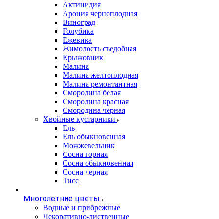
Актинидия
Арония черноплодная
Виноград
Голубика
Ежевика
Жимолость съедобная
Крыжовник
Малина
Малина желтоплодная
Малина ремонтантная
Смородина белая
Смородина красная
Смородина черная
Хвойные кустарники
Ель
Ель обыкновенная
Можжевельник
Сосна горная
Сосна обыкновенная
Сосна черная
Тисс
Многолетние цветы
Водные и прибрежные
Декоративно-лиственные