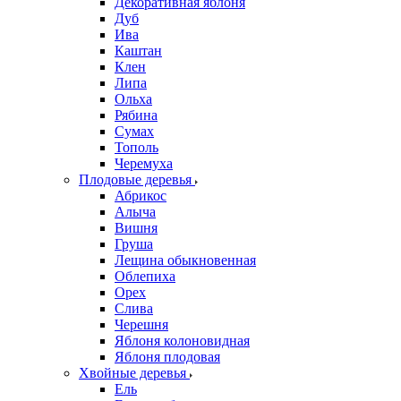
Декоративная яблоня
Дуб
Ива
Каштан
Клен
Липа
Ольха
Рябина
Сумах
Тополь
Черемуха
Плодовые деревья
Абрикос
Алыча
Вишня
Груша
Лещина обыкновенная
Облепиха
Орех
Слива
Черешня
Яблоня колоновидная
Яблоня плодовая
Хвойные деревья
Ель