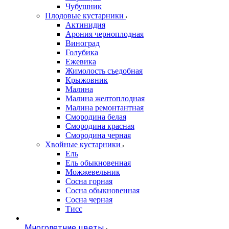
Чубушник
Плодовые кустарники
Актинидия
Арония черноплодная
Виноград
Голубика
Ежевика
Жимолость съедобная
Крыжовник
Малина
Малина желтоплодная
Малина ремонтантная
Смородина белая
Смородина красная
Смородина черная
Хвойные кустарники
Ель
Ель обыкновенная
Можжевельник
Сосна горная
Сосна обыкновенная
Сосна черная
Тисс
Многолетние цветы