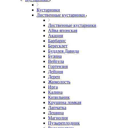
Кустарники
Лиственные кустарники
Лиственные кустарники
Айва японская
Акация
Барбарис
Бересклет
Буддлея Давида
Бузина
Вейгела
Гортензия
Дейция
Дерен
Жимолость
Ирга
Калина
Кизильник
Крушина ломкая
Лапчатка
Лещина
Магнолия
Пузыреплодник