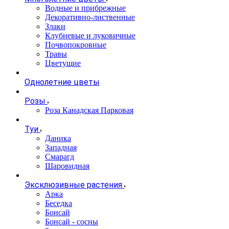
Водные и прибрежные
Декоративно-лиственные
Злаки
Клубневые и луковичные
Почвопокровные
Травы
Цветущие
Однолетние цветы
Розы
Роза Канадская Парковая
Туи
Даника
Западная
Смарагд
Шаровидная
Эксклюзивные растения
Арка
Беседка
Бонсай
Бонсай - сосны