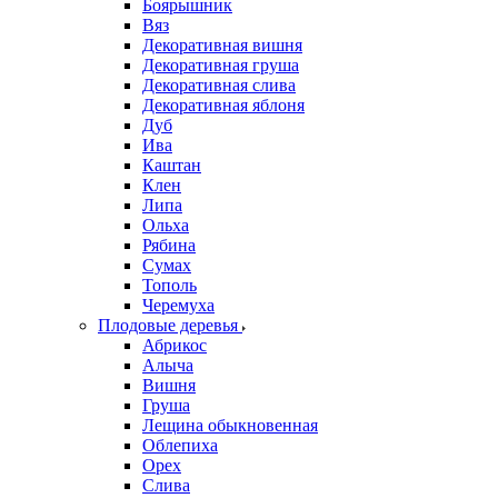
Боярышник
Вяз
Декоративная вишня
Декоративная груша
Декоративная слива
Декоративная яблоня
Дуб
Ива
Каштан
Клен
Липа
Ольха
Рябина
Сумах
Тополь
Черемуха
Плодовые деревья
Абрикос
Алыча
Вишня
Груша
Лещина обыкновенная
Облепиха
Орех
Слива