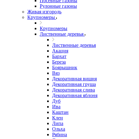
Посевные газоны
Рулонные газоны
Живая изгородь
Крупномеры
Крупномеры
Лиственные деревья
Лиственные деревья
Акация
Бархат
Береза
Боярышник
Вяз
Декоративная вишня
Декоративная груша
Декоративная слива
Декоративная яблоня
Дуб
Ива
Каштан
Клен
Липа
Ольха
Рябина