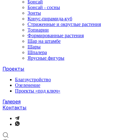
Бонсай
Бонсай - сосны
Зонты
Конус-пирамида-куб
Стриженные и округлые растения
Топиарии
Формированные растения
Шар на штамбе
Шары
Шпалера
Ярусные фигуры
Проекты
Благоустройство
Озеленение
Проекты «под ключ»
Галерея
Контакты