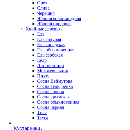
Орех
Слива
Черешня
Яблоня колоновидная
Яблоня плодовая
Хвойные деревья
Ель
Ель голубая
Ель канадская
Ель обыкновенная
Ель сербская
Кедр
Лиственница
Можжевельник
Пихта
Сосна Веймутова
Сосна Гельдрейха
Сосна горная
Сосна крымская
Сосна обыкновенная
Сосна черная
Тисс
Тсуга
Кустарники