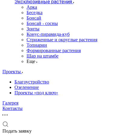
Эксклюзивные растения
Арка
Беседка
Бонсай
Бонсай - сосны
Зонты
Конус-пирамида-куб
Стриженные и округлые растения
Топиарии
Формированные растения
Шар на штамбе
Еще
Проекты
Благоустройство
Озеленение
Проекты «под ключ»
Галерея
Контакты
Подать заявку