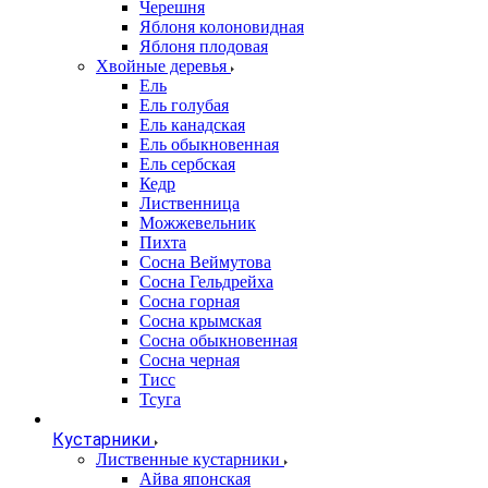
Черешня
Яблоня колоновидная
Яблоня плодовая
Хвойные деревья
Ель
Ель голубая
Ель канадская
Ель обыкновенная
Ель сербская
Кедр
Лиственница
Можжевельник
Пихта
Сосна Веймутова
Сосна Гельдрейха
Сосна горная
Сосна крымская
Сосна обыкновенная
Сосна черная
Тисс
Тсуга
Кустарники
Лиственные кустарники
Айва японская