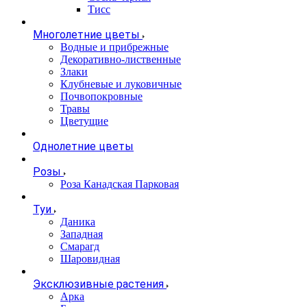
Тисс
Многолетние цветы
Водные и прибрежные
Декоративно-лиственные
Злаки
Клубневые и луковичные
Почвопокровные
Травы
Цветущие
Однолетние цветы
Розы
Роза Канадская Парковая
Туи
Даника
Западная
Смарагд
Шаровидная
Эксклюзивные растения
Арка