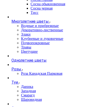
Сосна обыкновенная
Сосна черная
Тисс
Многолетние цветы
Водные и прибрежные
Декоративно-лиственные
Злаки
Клубневые и луковичные
Почвопокровные
Травы
Цветущие
Однолетние цветы
Розы
Роза Канадская Парковая
Туи
Даника
Западная
Смарагд
Шаровидная