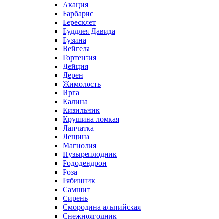
Акация
Барбарис
Бересклет
Буддлея Давида
Бузина
Вейгела
Гортензия
Дейция
Дерен
Жимолость
Ирга
Калина
Кизильник
Крушина ломкая
Лапчатка
Лещина
Магнолия
Пузыреплодник
Рододендрон
Роза
Рябинник
Самшит
Сирень
Смородина альпийская
Снежноягодник