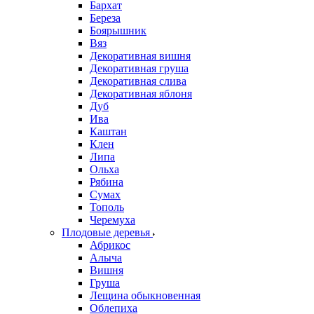
Бархат
Береза
Боярышник
Вяз
Декоративная вишня
Декоративная груша
Декоративная слива
Декоративная яблоня
Дуб
Ива
Каштан
Клен
Липа
Ольха
Рябина
Сумах
Тополь
Черемуха
Плодовые деревья
Абрикос
Алыча
Вишня
Груша
Лещина обыкновенная
Облепиха