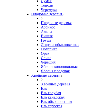
Сумах
Тополь
Черемуха
Плодовые деревья
Плодовые деревья
Абрикос
Алыча
Вишня
Груша
Лещина обыкновенная
Облепиха
Орех
Слива
Черешня
Яблоня колоновидная
Яблоня плодовая
Хвойные деревья
Хвойные деревья
Ель
Ель голубая
Ель канадская
Ель обыкновенная
Ель сербская