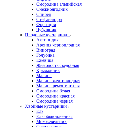
Смородина альпийская
Снежноягодник
Спирея
Стефанандра
Форзиция
Чубушник
Плодовые кустарники
Актинидия
Арония черноплодная
Виноград
Голубика
Ежевика
Жимолость съедобная
Крыжовник
Малина
Малина желтоплодная
Малина ремонтантная
Смородина белая
Смородина красная
Смородина черная
Хвойные кустарники
Ель
Ель обыкновенная
Можжевельник
Сосна горная