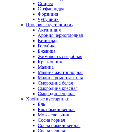
Спирея
Стефанандра
Форзиция
Чубушник
Плодовые кустарники
Актинидия
Арония черноплодная
Виноград
Голубика
Ежевика
Жимолость съедобная
Крыжовник
Малина
Малина желтоплодная
Малина ремонтантная
Смородина белая
Смородина красная
Смородина черная
Хвойные кустарники
Ель
Ель обыкновенная
Можжевельник
Сосна горная
Сосна обыкновенная
Сосна черная