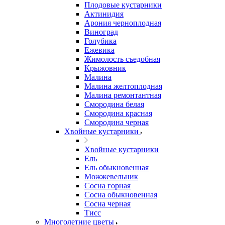
Плодовые кустарники
Актинидия
Арония черноплодная
Виноград
Голубика
Ежевика
Жимолость съедобная
Крыжовник
Малина
Малина желтоплодная
Малина ремонтантная
Смородина белая
Смородина красная
Смородина черная
Хвойные кустарники
Хвойные кустарники
Ель
Ель обыкновенная
Можжевельник
Сосна горная
Сосна обыкновенная
Сосна черная
Тисс
Многолетние цветы