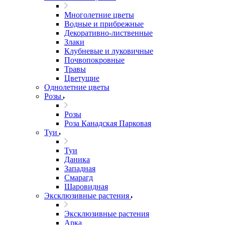
Многолетние цветы
Водные и прибрежные
Декоративно-лиственные
Злаки
Клубневые и луковичные
Почвопокровные
Травы
Цветущие
Однолетние цветы
Розы
Розы
Роза Канадская Парковая
Туи
Туи
Даника
Западная
Смарагд
Шаровидная
Эксклюзивные растения
Эксклюзивные растения
Арка