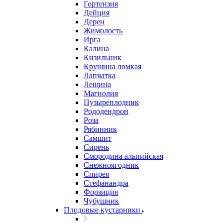
Гортензия
Дейция
Дерен
Жимолость
Ирга
Калина
Кизильник
Крушина ломкая
Лапчатка
Лещина
Магнолия
Пузыреплодник
Рододендрон
Роза
Рябинник
Самшит
Сирень
Смородина альпийская
Снежноягодник
Спирея
Стефанандра
Форзиция
Чубушник
Плодовые кустарники