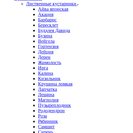
Лиственные кустарники
Айва японская
Акация
Барбарис
Бересклет
Буддлея Давида
Бузина
Вейгела
Гортензия
Дейция
Дерен
Жимолость
Ирга
Калина
Кизильник
Крушина ломкая
Лапчатка
Лещина
Магнолия
Пузыреплодник
Рододендрон
Роза
Рябинник
Самшит
Сирень