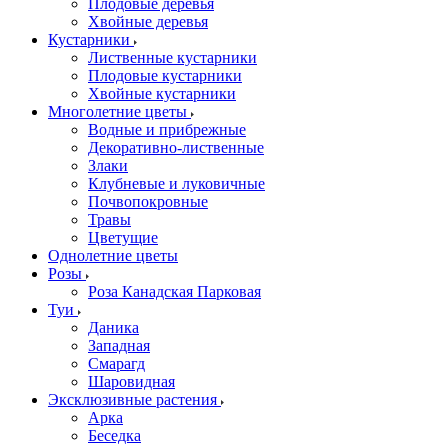
Плодовые деревья
Хвойные деревья
Кустарники
Лиственные кустарники
Плодовые кустарники
Хвойные кустарники
Многолетние цветы
Водные и прибрежные
Декоративно-лиственные
Злаки
Клубневые и луковичные
Почвопокровные
Травы
Цветущие
Однолетние цветы
Розы
Роза Канадская Парковая
Туи
Даника
Западная
Смарагд
Шаровидная
Эксклюзивные растения
Арка
Беседка