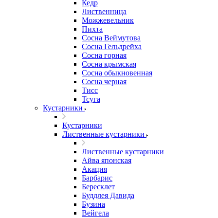
Кедр
Лиственница
Можжевельник
Пихта
Сосна Веймутова
Сосна Гельдрейха
Сосна горная
Сосна крымская
Сосна обыкновенная
Сосна черная
Тисс
Тсуга
Кустарники
Кустарники
Лиственные кустарники
Лиственные кустарники
Айва японская
Акация
Барбарис
Бересклет
Буддлея Давида
Бузина
Вейгела