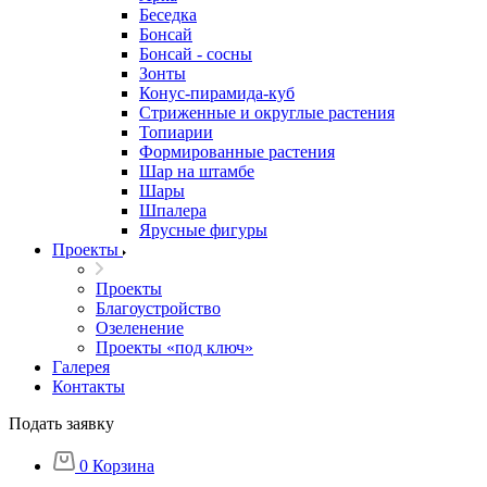
Беседка
Бонсай
Бонсай - сосны
Зонты
Конус-пирамида-куб
Стриженные и округлые растения
Топиарии
Формированные растения
Шар на штамбе
Шары
Шпалера
Ярусные фигуры
Проекты
Проекты
Благоустройство
Озеленение
Проекты «под ключ»
Галерея
Контакты
Подать заявку
0
Корзина