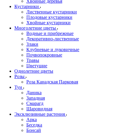
Хвойные деревья
Кустарники
Лиственные кустарники
Плодовые кустарники
Хвойные кустарники
Многолетние цветы
Водные и прибрежные
Декоративно-лиственные
Злаки
Клубневые и луковичные
Почвопокровные
Травы
Цветущие
Однолетние цветы
Розы
Роза Канадская Парковая
Туи
Даника
Западная
Смарагд
Шаровидная
Эксклюзивные растения
Арка
Беседка
Бонсай