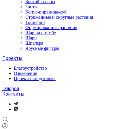
Бонсай - сосны
Зонты
Конус-пирамида-куб
Стриженные и округлые растения
Топиарии
Формированные растения
Шар на штамбе
Шары
Шпалера
Ярусные фигуры
Проекты
Благоустройство
Озеленение
Проекты «под ключ»
Галерея
Контакты