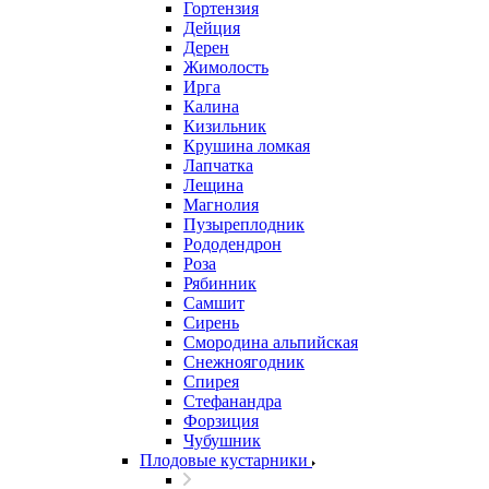
Гортензия
Дейция
Дерен
Жимолость
Ирга
Калина
Кизильник
Крушина ломкая
Лапчатка
Лещина
Магнолия
Пузыреплодник
Рододендрон
Роза
Рябинник
Самшит
Сирень
Смородина альпийская
Снежноягодник
Спирея
Стефанандра
Форзиция
Чубушник
Плодовые кустарники