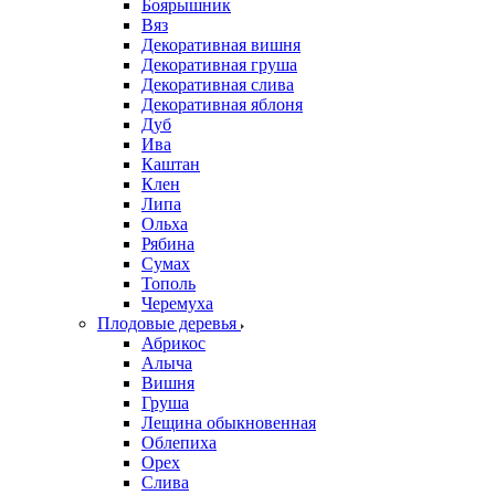
Боярышник
Вяз
Декоративная вишня
Декоративная груша
Декоративная слива
Декоративная яблоня
Дуб
Ива
Каштан
Клен
Липа
Ольха
Рябина
Сумах
Тополь
Черемуха
Плодовые деревья
Абрикос
Алыча
Вишня
Груша
Лещина обыкновенная
Облепиха
Орех
Слива