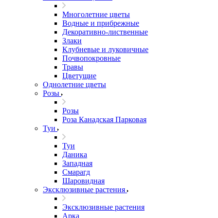
Многолетние цветы
Водные и прибрежные
Декоративно-лиственные
Злаки
Клубневые и луковичные
Почвопокровные
Травы
Цветущие
Однолетние цветы
Розы
Розы
Роза Канадская Парковая
Туи
Туи
Даника
Западная
Смарагд
Шаровидная
Эксклюзивные растения
Эксклюзивные растения
Арка