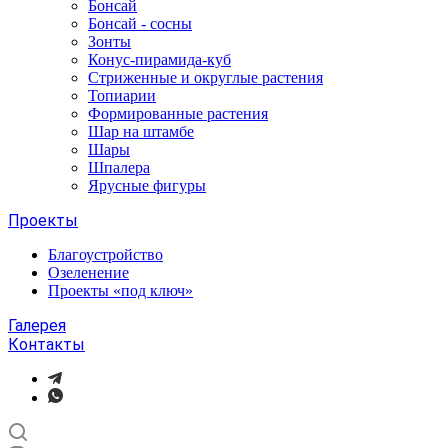
Бонсай
Бонсай - сосны
Зонты
Конус-пирамида-куб
Стриженные и округлые растения
Топиарии
Формированные растения
Шар на штамбе
Шары
Шпалера
Ярусные фигуры
Проекты
Благоустройство
Озеленение
Проекты «под ключ»
Галерея
Контакты