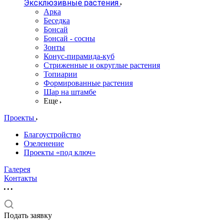
Эксклюзивные растения
Арка
Беседка
Бонсай
Бонсай - сосны
Зонты
Конус-пирамида-куб
Стриженные и округлые растения
Топиарии
Формированные растения
Шар на штамбе
Еще
Проекты
Благоустройство
Озеленение
Проекты «под ключ»
Галерея
Контакты
Подать заявку