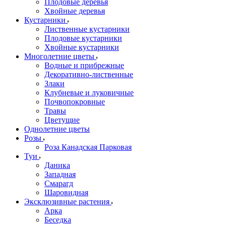
Плодовые деревья
Хвойные деревья
Кустарники
Лиственные кустарники
Плодовые кустарники
Хвойные кустарники
Многолетние цветы
Водные и прибрежные
Декоративно-лиственные
Злаки
Клубневые и луковичные
Почвопокровные
Травы
Цветущие
Однолетние цветы
Розы
Роза Канадская Парковая
Туи
Даника
Западная
Смарагд
Шаровидная
Эксклюзивные растения
Арка
Беседка