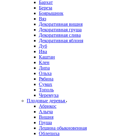
Бархат
Береза
Боярышник
Вяз
Декоративная вишня
Декоративная груша
Декоративная слива
Декоративная яблоня
Дуб
Ива
Каштан
Клен
Липа
Ольха
Рябина
Сумах
Тополь
Черемуха
Плодовые деревья
Абрикос
Алыча
Вишня
Груша
Лещина обыкновенная
Облепиха