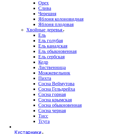
Орех
Слива
Черешня
Яблоня колоновидная
Яблоня плодовая
Хвойные деревья
Ель
Ель голубая
Ель канадская
Ель обыкновенная
Ель сербская
Кедр
Лиственница
Можжевельник
Пихта
Сосна Веймутова
Сосна Гельдрейха
Сосна горная
Сосна крымская
Сосна обыкновенная
Сосна черная
Тисс
Тсуга
Кустарники