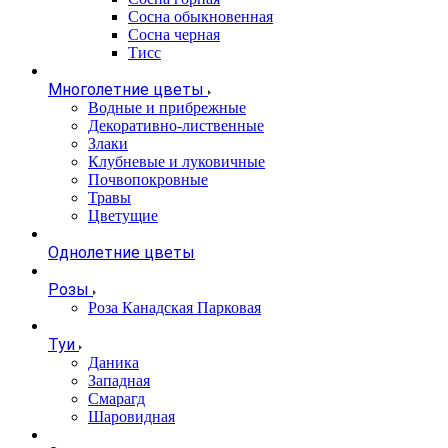
Сосна обыкновенная
Сосна черная
Тисс
Многолетние цветы
Водные и прибрежные
Декоративно-лиственные
Злаки
Клубневые и луковичные
Почвопокровные
Травы
Цветущие
Однолетние цветы
Розы
Роза Канадская Парковая
Туи
Даника
Западная
Смарагд
Шаровидная