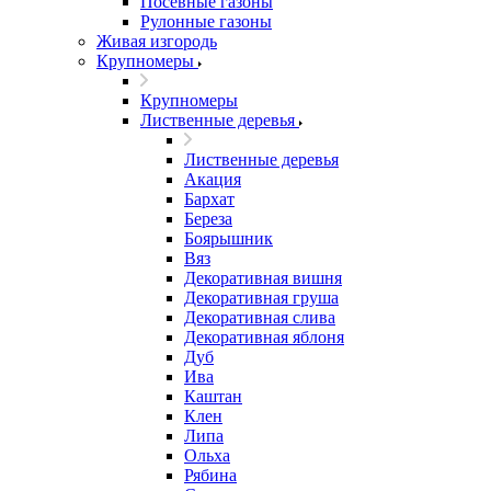
Посевные газоны
Рулонные газоны
Живая изгородь
Крупномеры
Крупномеры
Лиственные деревья
Лиственные деревья
Акация
Бархат
Береза
Боярышник
Вяз
Декоративная вишня
Декоративная груша
Декоративная слива
Декоративная яблоня
Дуб
Ива
Каштан
Клен
Липа
Ольха
Рябина