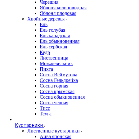
Черешня
Яблоня колоновидная
Яблоня плодовая
Хвойные деревья
Ель
Ель голубая
Ель канадская
Ель обыкновенная
Ель сербская
Кедр
Лиственница
Можжевельник
Пихта
Сосна Веймутова
Сосна Гельдрейха
Сосна горная
Сосна крымская
Сосна обыкновенная
Сосна черная
Тисс
Тсуга
Кустарники
Лиственные кустарники
Айва японская