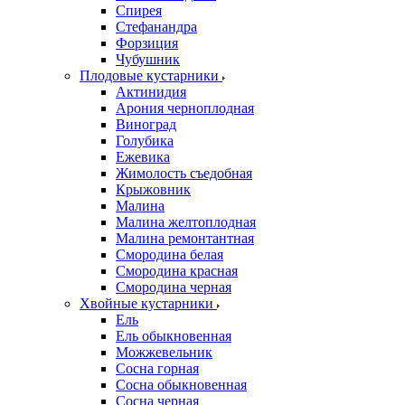
Спирея
Стефанандра
Форзиция
Чубушник
Плодовые кустарники
Актинидия
Арония черноплодная
Виноград
Голубика
Ежевика
Жимолость съедобная
Крыжовник
Малина
Малина желтоплодная
Малина ремонтантная
Смородина белая
Смородина красная
Смородина черная
Хвойные кустарники
Ель
Ель обыкновенная
Можжевельник
Сосна горная
Сосна обыкновенная
Сосна черная