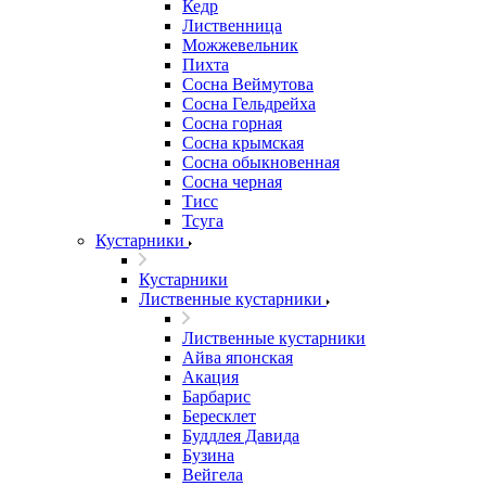
Кедр
Лиственница
Можжевельник
Пихта
Сосна Веймутова
Сосна Гельдрейха
Сосна горная
Сосна крымская
Сосна обыкновенная
Сосна черная
Тисс
Тсуга
Кустарники
Кустарники
Лиственные кустарники
Лиственные кустарники
Айва японская
Акация
Барбарис
Бересклет
Буддлея Давида
Бузина
Вейгела