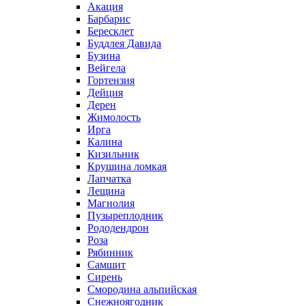
Акация
Барбарис
Бересклет
Буддлея Давида
Бузина
Вейгела
Гортензия
Дейция
Дерен
Жимолость
Ирга
Калина
Кизильник
Крушина ломкая
Лапчатка
Лещина
Магнолия
Пузыреплодник
Рододендрон
Роза
Рябинник
Самшит
Сирень
Смородина альпийская
Снежноягодник