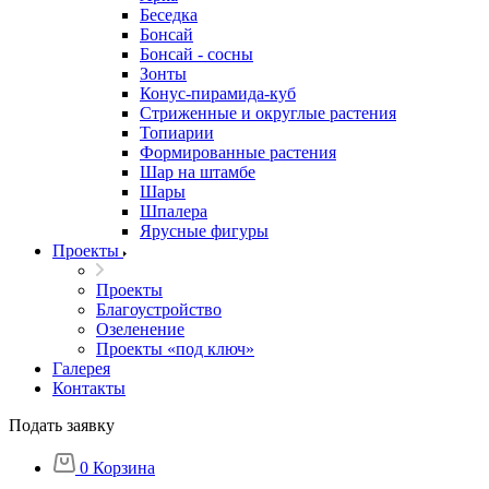
Беседка
Бонсай
Бонсай - сосны
Зонты
Конус-пирамида-куб
Стриженные и округлые растения
Топиарии
Формированные растения
Шар на штамбе
Шары
Шпалера
Ярусные фигуры
Проекты
Проекты
Благоустройство
Озеленение
Проекты «под ключ»
Галерея
Контакты
Подать заявку
0
Корзина