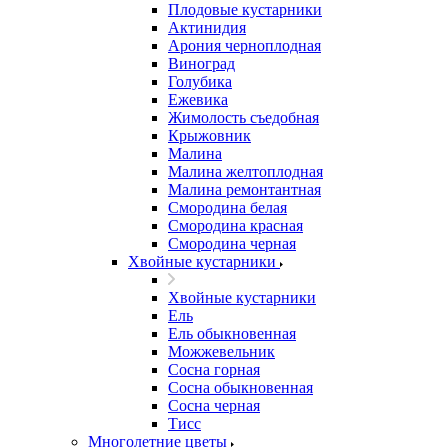
Плодовые кустарники
Актинидия
Арония черноплодная
Виноград
Голубика
Ежевика
Жимолость съедобная
Крыжовник
Малина
Малина желтоплодная
Малина ремонтантная
Смородина белая
Смородина красная
Смородина черная
Хвойные кустарники
Хвойные кустарники
Ель
Ель обыкновенная
Можжевельник
Сосна горная
Сосна обыкновенная
Сосна черная
Тисс
Многолетние цветы