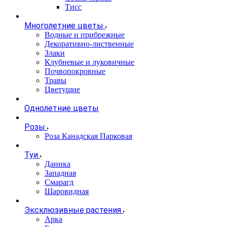
Тисс
Многолетние цветы
Водные и прибрежные
Декоративно-лиственные
Злаки
Клубневые и луковичные
Почвопокровные
Травы
Цветущие
Однолетние цветы
Розы
Роза Канадская Парковая
Туи
Даника
Западная
Смарагд
Шаровидная
Эксклюзивные растения
Арка