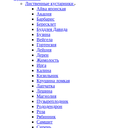
Лиственные кустарники
Айва японская
Акация
Барбарис
Бересклет
Буддлея Давида
Бузина
Вейгела
Гортензия
Дейция
Дерен
Жимолость
Ирга
Калина
Кизильник
Крушина ломкая
Лапчатка
Лещина
Магнолия
Пузыреплодник
Рододендрон
Роза
Рябинник
Самшит
Сирень