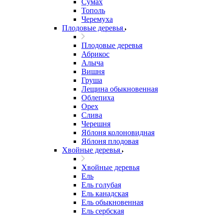
Сумах
Тополь
Черемуха
Плодовые деревья
Плодовые деревья
Абрикос
Алыча
Вишня
Груша
Лещина обыкновенная
Облепиха
Орех
Слива
Черешня
Яблоня колоновидная
Яблоня плодовая
Хвойные деревья
Хвойные деревья
Ель
Ель голубая
Ель канадская
Ель обыкновенная
Ель сербская