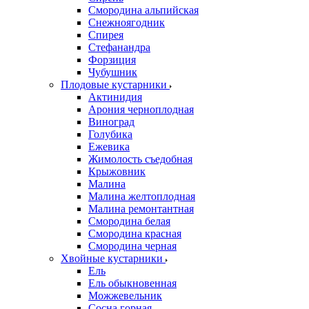
Смородина альпийская
Снежноягодник
Спирея
Стефанандра
Форзиция
Чубушник
Плодовые кустарники
Актинидия
Арония черноплодная
Виноград
Голубика
Ежевика
Жимолость съедобная
Крыжовник
Малина
Малина желтоплодная
Малина ремонтантная
Смородина белая
Смородина красная
Смородина черная
Хвойные кустарники
Ель
Ель обыкновенная
Можжевельник
Сосна горная