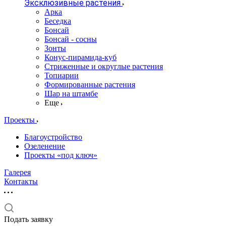
Эксклюзивные растения
Арка
Беседка
Бонсай
Бонсай - сосны
Зонты
Конус-пирамида-куб
Стриженные и округлые растения
Топиарии
Формированные растения
Шар на штамбе
Еще
Проекты
Благоустройство
Озеленение
Проекты «под ключ»
Галерея
Контакты
Подать заявку