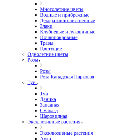
Многолетние цветы
Водные и прибрежные
Декоративно-лиственные
Злаки
Клубневые и луковичные
Почвопокровные
Травы
Цветущие
Однолетние цветы
Розы
Розы
Роза Канадская Парковая
Туи
Туи
Даника
Западная
Смарагд
Шаровидная
Эксклюзивные растения
Эксклюзивные растения
Арка