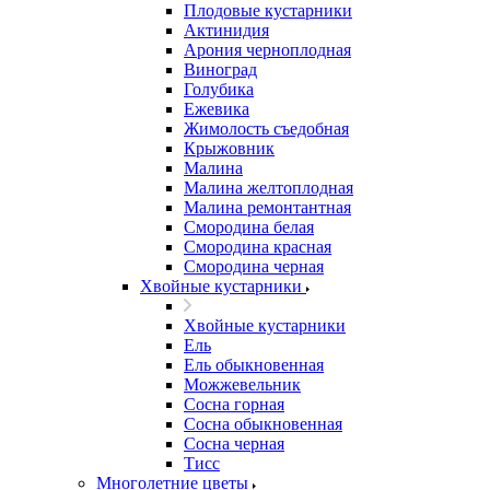
Плодовые кустарники
Актинидия
Арония черноплодная
Виноград
Голубика
Ежевика
Жимолость съедобная
Крыжовник
Малина
Малина желтоплодная
Малина ремонтантная
Смородина белая
Смородина красная
Смородина черная
Хвойные кустарники
Хвойные кустарники
Ель
Ель обыкновенная
Можжевельник
Сосна горная
Сосна обыкновенная
Сосна черная
Тисс
Многолетние цветы