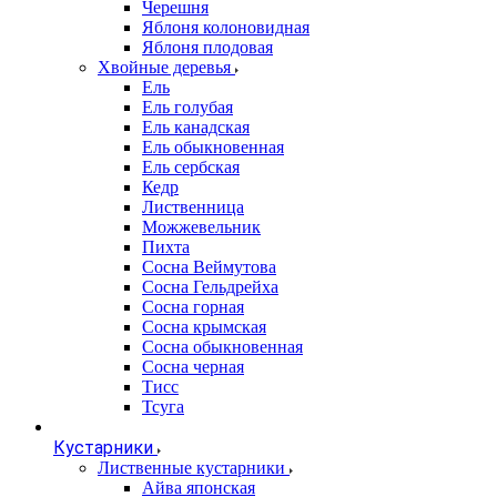
Черешня
Яблоня колоновидная
Яблоня плодовая
Хвойные деревья
Ель
Ель голубая
Ель канадская
Ель обыкновенная
Ель сербская
Кедр
Лиственница
Можжевельник
Пихта
Сосна Веймутова
Сосна Гельдрейха
Сосна горная
Сосна крымская
Сосна обыкновенная
Сосна черная
Тисс
Тсуга
Кустарники
Лиственные кустарники
Айва японская