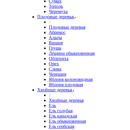
Сумах
Тополь
Черемуха
Плодовые деревья
Плодовые деревья
Абрикос
Алыча
Вишня
Груша
Лещина обыкновенная
Облепиха
Орех
Слива
Черешня
Яблоня колоновидная
Яблоня плодовая
Хвойные деревья
Хвойные деревья
Ель
Ель голубая
Ель канадская
Ель обыкновенная
Ель сербская