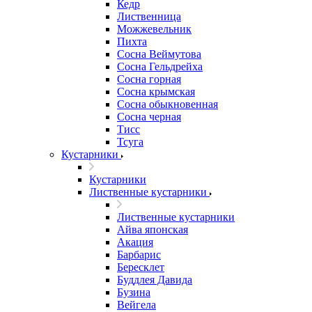
Кедр
Лиственница
Можжевельник
Пихта
Сосна Веймутова
Сосна Гельдрейха
Сосна горная
Сосна крымская
Сосна обыкновенная
Сосна черная
Тисс
Тсуга
Кустарники
Кустарники
Лиственные кустарники
Лиственные кустарники
Айва японская
Акация
Барбарис
Бересклет
Буддлея Давида
Бузина
Вейгела