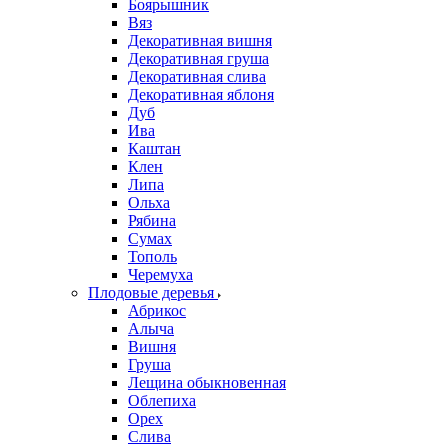
Боярышник
Вяз
Декоративная вишня
Декоративная груша
Декоративная слива
Декоративная яблоня
Дуб
Ива
Каштан
Клен
Липа
Ольха
Рябина
Сумах
Тополь
Черемуха
Плодовые деревья
Абрикос
Алыча
Вишня
Груша
Лещина обыкновенная
Облепиха
Орех
Слива