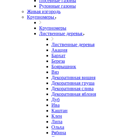
Посевные газоны
Рулонные газоны
Живая изгородь
Крупномеры
Крупномеры
Лиственные деревья
Лиственные деревья
Акация
Бархат
Береза
Боярышник
Вяз
Декоративная вишня
Декоративная груша
Декоративная слива
Декоративная яблоня
Дуб
Ива
Каштан
Клен
Липа
Ольха
Рябина