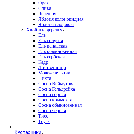
Орех
Слива
Черешня
Яблоня колоновидная
Яблоня плодовая
Хвойные деревья
Ель
Ель голубая
Ель канадская
Ель обыкновенная
Ель сербская
Кедр
Лиственница
Можжевельник
Пихта
Сосна Веймутова
Сосна Гельдрейха
Сосна горная
Сосна крымская
Сосна обыкновенная
Сосна черная
Тисс
Тсуга
Кустарники