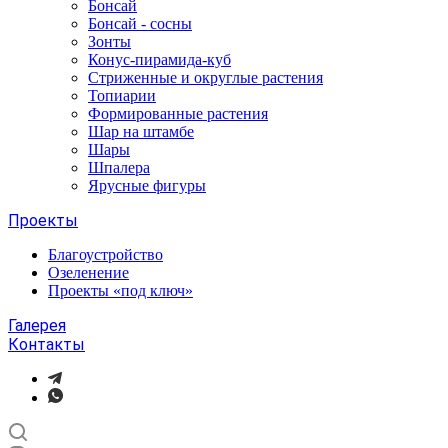
Бонсай
Бонсай - сосны
Зонты
Конус-пирамида-куб
Стриженные и округлые растения
Топиарии
Формированные растения
Шар на штамбе
Шары
Шпалера
Ярусные фигуры
Проекты
Благоустройство
Озеленение
Проекты «под ключ»
Галерея
Контакты