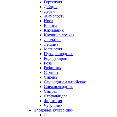
Гортензия
Дейция
Дерен
Жимолость
Ирга
Калина
Кизильник
Крушина ломкая
Лапчатка
Лещина
Магнолия
Пузыреплодник
Рододендрон
Роза
Рябинник
Самшит
Сирень
Смородина альпийская
Снежноягодник
Спирея
Стефанандра
Форзиция
Чубушник
Плодовые кустарники