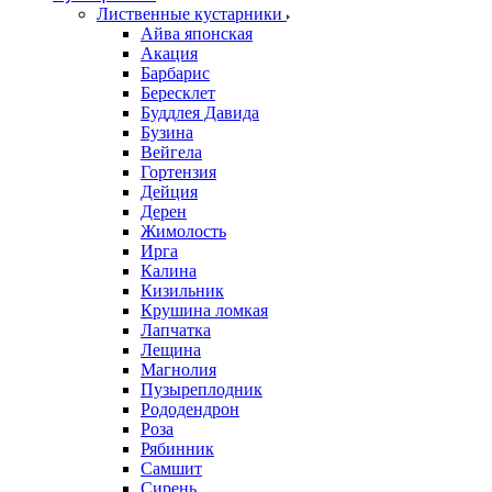
Лиственные кустарники
Айва японская
Акация
Барбарис
Бересклет
Буддлея Давида
Бузина
Вейгела
Гортензия
Дейция
Дерен
Жимолость
Ирга
Калина
Кизильник
Крушина ломкая
Лапчатка
Лещина
Магнолия
Пузыреплодник
Рододендрон
Роза
Рябинник
Самшит
Сирень