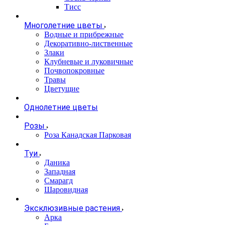
Тисс
Многолетние цветы
Водные и прибрежные
Декоративно-лиственные
Злаки
Клубневые и луковичные
Почвопокровные
Травы
Цветущие
Однолетние цветы
Розы
Роза Канадская Парковая
Туи
Даника
Западная
Смарагд
Шаровидная
Эксклюзивные растения
Арка