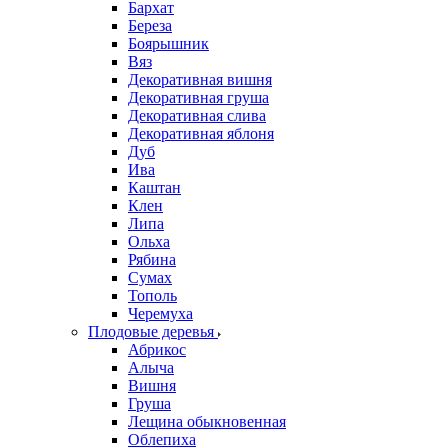
Бархат
Береза
Боярышник
Вяз
Декоративная вишня
Декоративная груша
Декоративная слива
Декоративная яблоня
Дуб
Ива
Каштан
Клен
Липа
Ольха
Рябина
Сумах
Тополь
Черемуха
Плодовые деревья
Абрикос
Алыча
Вишня
Груша
Лещина обыкновенная
Облепиха