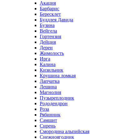
Акация
Барбарис
Бересклет
Буддлея Давида
Бузина
Вейгела
Гортензия
Дейция
Дерен
Жимолость
Ирга
Калина
Кизильник
Крушина ломкая
Лапчатка
Лещина
Магнолия
Пузыреплодник
Рододендрон
Роза
Рябинник
Самшит
Сирень
Смородина альпийская
Снежноягодник