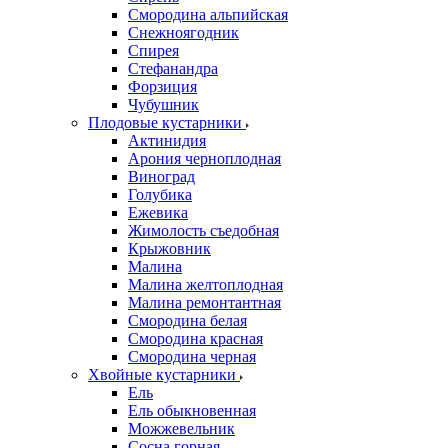
Смородина альпийская
Снежноягодник
Спирея
Стефанандра
Форзиция
Чубушник
Плодовые кустарники
Актинидия
Арония черноплодная
Виноград
Голубика
Ежевика
Жимолость съедобная
Крыжовник
Малина
Малина желтоплодная
Малина ремонтантная
Смородина белая
Смородина красная
Смородина черная
Хвойные кустарники
Ель
Ель обыкновенная
Можжевельник
Сосна горная