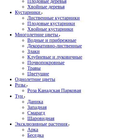
Плодовые деревья
Хвойные деревья
Кустарники
Лиственные кустарники
Плодовые кустарники
Хвойные кустарники
Многолетние цветы
Водные и прибрежные
Декоративно-лиственные
Злаки
Клубневые и луковичные
Почвопокровные
Травы
Цветущие
Однолетние цветы
Розы
Роза Канадская Парковая
Туи
Даника
Западная
Смарагд
Шаровидная
Эксклюзивные растения
Арка
Беседка