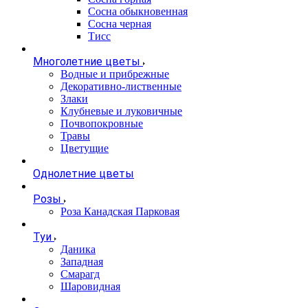
Сосна обыкновенная
Сосна черная
Тисс
Многолетние цветы
Водные и прибрежные
Декоративно-лиственные
Злаки
Клубневые и луковичные
Почвопокровные
Травы
Цветущие
Однолетние цветы
Розы
Роза Канадская Парковая
Туи
Даника
Западная
Смарагд
Шаровидная