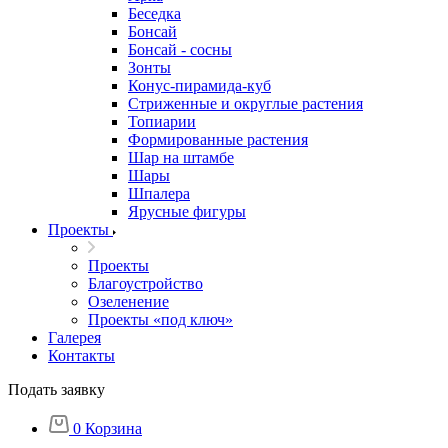
Беседка
Бонсай
Бонсай - сосны
Зонты
Конус-пирамида-куб
Стриженные и округлые растения
Топиарии
Формированные растения
Шар на штамбе
Шары
Шпалера
Ярусные фигуры
Проекты
Проекты
Благоустройство
Озеленение
Проекты «под ключ»
Галерея
Контакты
Подать заявку
0
Корзина