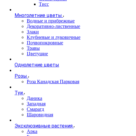
Тисс
Многолетние цветы
Водные и прибрежные
Декоративно-лиственные
Злаки
Клубневые и луковичные
Почвопокровные
Травы
Цветущие
Однолетние цветы
Розы
Роза Канадская Парковая
Туи
Даника
Западная
Смарагд
Шаровидная
Эксклюзивные растения
Арка