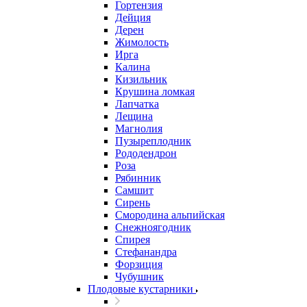
Гортензия
Дейция
Дерен
Жимолость
Ирга
Калина
Кизильник
Крушина ломкая
Лапчатка
Лещина
Магнолия
Пузыреплодник
Рододендрон
Роза
Рябинник
Самшит
Сирень
Смородина альпийская
Снежноягодник
Спирея
Стефанандра
Форзиция
Чубушник
Плодовые кустарники