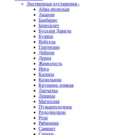
Лиственные кустарники
Айва японская
Акация
Барбарис
Бересклет
Буддлея Давида
Бузина
Вейгела
Гортензия
Дейция
Дерен
Жимолость
Ирга
Калина
Кизильник
Крушина ломкая
Лапчатка
Лещина
Магнолия
Пузыреплодник
Рододендрон
Роза
Рябинник
Самшит
Сирень