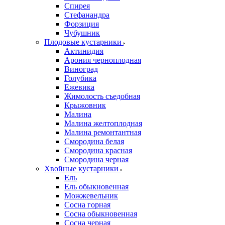
Спирея
Стефанандра
Форзиция
Чубушник
Плодовые кустарники
Актинидия
Арония черноплодная
Виноград
Голубика
Ежевика
Жимолость съедобная
Крыжовник
Малина
Малина желтоплодная
Малина ремонтантная
Смородина белая
Смородина красная
Смородина черная
Хвойные кустарники
Ель
Ель обыкновенная
Можжевельник
Сосна горная
Сосна обыкновенная
Сосна черная