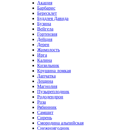
Акация
Барбарис
Бересклет
Буддлея Давида
Бузина
Вейгела
Гортензия
Дейция
Дерен
Жимолость
Ирга
Калина
Кизильник
Крушина ломкая
Лапчатка
Лещина
Магнолия
Пузыреплодник
Рододендрон
Роза
Рябинник
Самшит
Сирень
Смородина альпийская
Снежноягодник