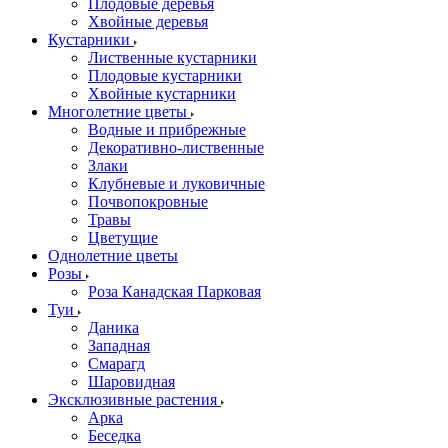
Плодовые деревья
Хвойные деревья
Кустарники
Лиственные кустарники
Плодовые кустарники
Хвойные кустарники
Многолетние цветы
Водные и прибрежные
Декоративно-лиственные
Злаки
Клубневые и луковичные
Почвопокровные
Травы
Цветущие
Однолетние цветы
Розы
Роза Канадская Парковая
Туи
Даника
Западная
Смарагд
Шаровидная
Эксклюзивные растения
Арка
Беседка