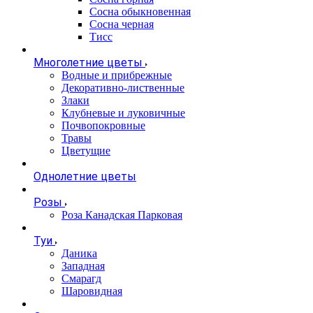
Сосна обыкновенная
Сосна черная
Тисс
Многолетние цветы
Водные и прибрежные
Декоративно-лиственные
Злаки
Клубневые и луковичные
Почвопокровные
Травы
Цветущие
Однолетние цветы
Розы
Роза Канадская Парковая
Туи
Даника
Западная
Смарагд
Шаровидная