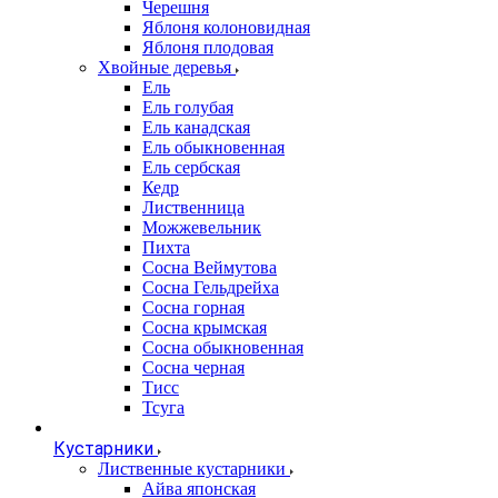
Черешня
Яблоня колоновидная
Яблоня плодовая
Хвойные деревья
Ель
Ель голубая
Ель канадская
Ель обыкновенная
Ель сербская
Кедр
Лиственница
Можжевельник
Пихта
Сосна Веймутова
Сосна Гельдрейха
Сосна горная
Сосна крымская
Сосна обыкновенная
Сосна черная
Тисс
Тсуга
Кустарники
Лиственные кустарники
Айва японская