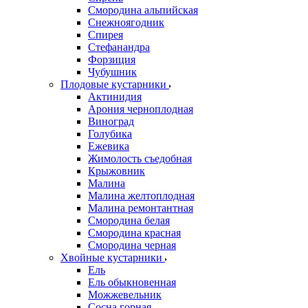
Смородина альпийская
Снежноягодник
Спирея
Стефанандра
Форзиция
Чубушник
Плодовые кустарники
Актинидия
Арония черноплодная
Виноград
Голубика
Ежевика
Жимолость съедобная
Крыжовник
Малина
Малина желтоплодная
Малина ремонтантная
Смородина белая
Смородина красная
Смородина черная
Хвойные кустарники
Ель
Ель обыкновенная
Можжевельник
Сосна горная