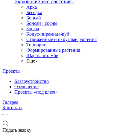
Эксклюзивные растения
Арка
Беседка
Бонсай
Бонсай - сосны
Зонты
Конус-пирамида-куб
Стриженные и округлые растения
Топиарии
Формированные растения
Шар на штамбе
Еще
Проекты
Благоустройство
Озеленение
Проекты «под ключ»
Галерея
Контакты
Подать заявку