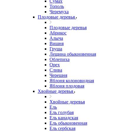
Сумах
Тополь
Черемуха
Плодовые деревья
Плодовые деревья
Абрикос
Алыча
Вишня
Груша
Лещина обыкновенная
Облепиха
Орех
Слива
Черешня
Яблоня колоновидная
Яблоня плодовая
Хвойные деревья
Хвойные деревья
Ель
Ель голубая
Ель канадская
Ель обыкновенная
Ель сербская