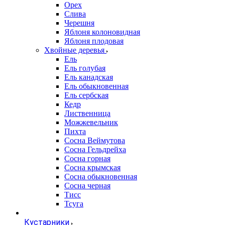
Орех
Слива
Черешня
Яблоня колоновидная
Яблоня плодовая
Хвойные деревья
Ель
Ель голубая
Ель канадская
Ель обыкновенная
Ель сербская
Кедр
Лиственница
Можжевельник
Пихта
Сосна Веймутова
Сосна Гельдрейха
Сосна горная
Сосна крымская
Сосна обыкновенная
Сосна черная
Тисс
Тсуга
Кустарники