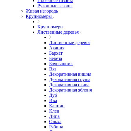
Посевные газоны
Рулонные газоны
Живая изгородь
Крупномеры
Крупномеры
Лиственные деревья
Лиственные деревья
Акация
Бархат
Береза
Боярышник
Вяз
Декоративная вишня
Декоративная груша
Декоративная слива
Декоративная яблоня
Дуб
Ива
Каштан
Клен
Липа
Ольха
Рябина