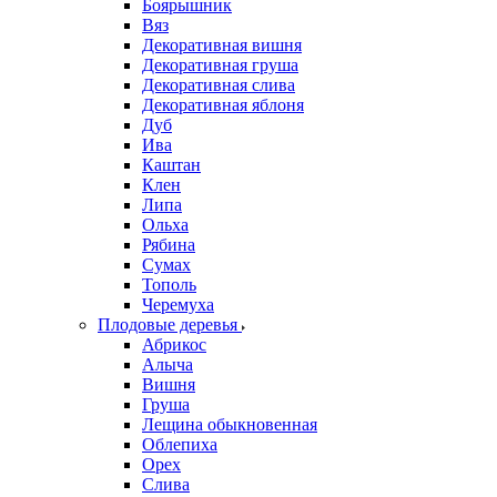
Боярышник
Вяз
Декоративная вишня
Декоративная груша
Декоративная слива
Декоративная яблоня
Дуб
Ива
Каштан
Клен
Липа
Ольха
Рябина
Сумах
Тополь
Черемуха
Плодовые деревья
Абрикос
Алыча
Вишня
Груша
Лещина обыкновенная
Облепиха
Орех
Слива