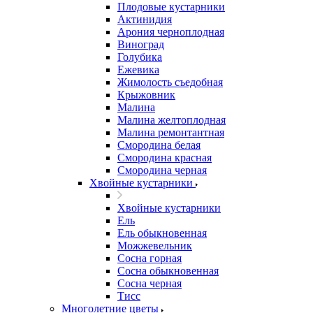
Плодовые кустарники
Актинидия
Арония черноплодная
Виноград
Голубика
Ежевика
Жимолость съедобная
Крыжовник
Малина
Малина желтоплодная
Малина ремонтантная
Смородина белая
Смородина красная
Смородина черная
Хвойные кустарники
Хвойные кустарники
Ель
Ель обыкновенная
Можжевельник
Сосна горная
Сосна обыкновенная
Сосна черная
Тисс
Многолетние цветы