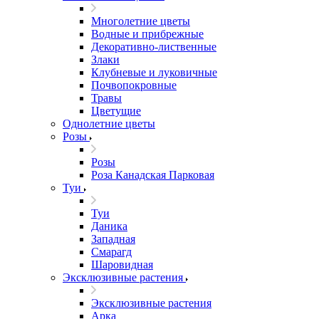
Многолетние цветы
Водные и прибрежные
Декоративно-лиственные
Злаки
Клубневые и луковичные
Почвопокровные
Травы
Цветущие
Однолетние цветы
Розы
Розы
Роза Канадская Парковая
Туи
Туи
Даника
Западная
Смарагд
Шаровидная
Эксклюзивные растения
Эксклюзивные растения
Арка