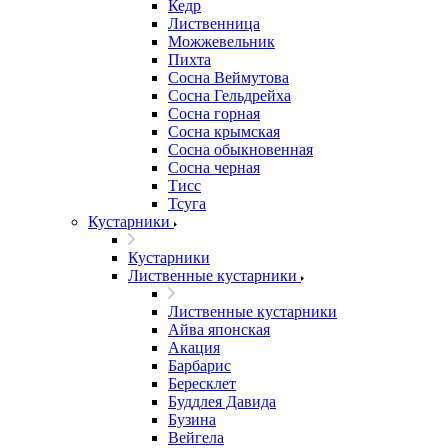
Кедр
Лиственница
Можжевельник
Пихта
Сосна Веймутова
Сосна Гельдрейха
Сосна горная
Сосна крымская
Сосна обыкновенная
Сосна черная
Тисс
Тсуга
Кустарники
Кустарники
Лиственные кустарники
Лиственные кустарники
Айва японская
Акация
Барбарис
Бересклет
Буддлея Давида
Бузина
Вейгела