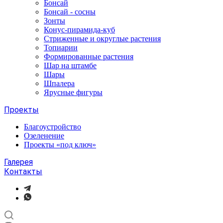
Бонсай
Бонсай - сосны
Зонты
Конус-пирамида-куб
Стриженные и округлые растения
Топиарии
Формированные растения
Шар на штамбе
Шары
Шпалера
Ярусные фигуры
Проекты
Благоустройство
Озеленение
Проекты «под ключ»
Галерея
Контакты