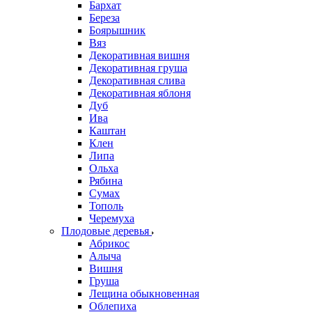
Бархат
Береза
Боярышник
Вяз
Декоративная вишня
Декоративная груша
Декоративная слива
Декоративная яблоня
Дуб
Ива
Каштан
Клен
Липа
Ольха
Рябина
Сумах
Тополь
Черемуха
Плодовые деревья
Абрикос
Алыча
Вишня
Груша
Лещина обыкновенная
Облепиха