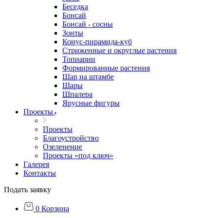
Беседка
Бонсай
Бонсай - сосны
Зонты
Конус-пирамида-куб
Стриженные и округлые растения
Топиарии
Формированные растения
Шар на штамбе
Шары
Шпалера
Ярусные фигуры
Проекты
Проекты
Благоустройство
Озеленение
Проекты «под ключ»
Галерея
Контакты
Подать заявку
0
Корзина