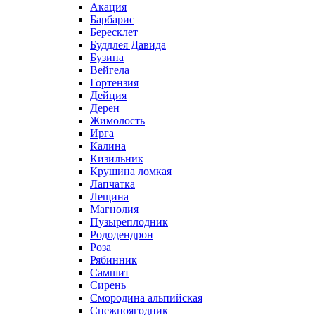
Акация
Барбарис
Бересклет
Буддлея Давида
Бузина
Вейгела
Гортензия
Дейция
Дерен
Жимолость
Ирга
Калина
Кизильник
Крушина ломкая
Лапчатка
Лещина
Магнолия
Пузыреплодник
Рододендрон
Роза
Рябинник
Самшит
Сирень
Смородина альпийская
Снежноягодник