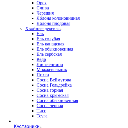
Орех
Слива
Черешня
Яблоня колоновидная
Яблоня плодовая
Хвойные деревья
Ель
Ель голубая
Ель канадская
Ель обыкновенная
Ель сербская
Кедр
Лиственница
Можжевельник
Пихта
Сосна Веймутова
Сосна Гельдрейха
Сосна горная
Сосна крымская
Сосна обыкновенная
Сосна черная
Тисс
Тсуга
Кустарники