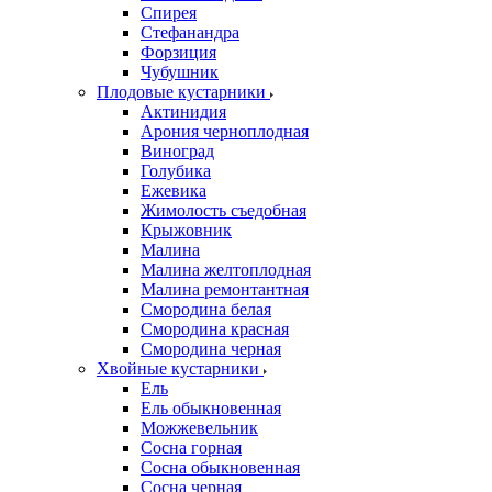
Спирея
Стефанандра
Форзиция
Чубушник
Плодовые кустарники
Актинидия
Арония черноплодная
Виноград
Голубика
Ежевика
Жимолость съедобная
Крыжовник
Малина
Малина желтоплодная
Малина ремонтантная
Смородина белая
Смородина красная
Смородина черная
Хвойные кустарники
Ель
Ель обыкновенная
Можжевельник
Сосна горная
Сосна обыкновенная
Сосна черная