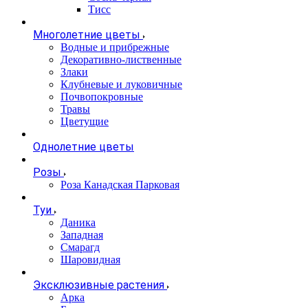
Тисс
Многолетние цветы
Водные и прибрежные
Декоративно-лиственные
Злаки
Клубневые и луковичные
Почвопокровные
Травы
Цветущие
Однолетние цветы
Розы
Роза Канадская Парковая
Туи
Даника
Западная
Смарагд
Шаровидная
Эксклюзивные растения
Арка