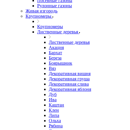
Посевные газоны
Рулонные газоны
Живая изгородь
Крупномеры
Крупномеры
Лиственные деревья
Лиственные деревья
Акация
Бархат
Береза
Боярышник
Вяз
Декоративная вишня
Декоративная груша
Декоративная слива
Декоративная яблоня
Дуб
Ива
Каштан
Клен
Липа
Ольха
Рябина