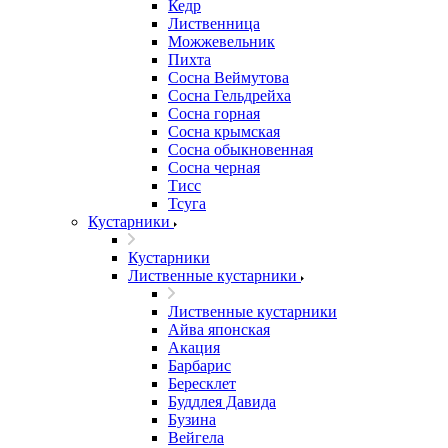
Кедр
Лиственница
Можжевельник
Пихта
Сосна Веймутова
Сосна Гельдрейха
Сосна горная
Сосна крымская
Сосна обыкновенная
Сосна черная
Тисс
Тсуга
Кустарники
Кустарники
Лиственные кустарники
Лиственные кустарники
Айва японская
Акация
Барбарис
Бересклет
Буддлея Давида
Бузина
Вейгела