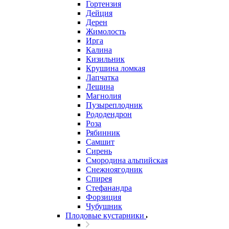
Гортензия
Дейция
Дерен
Жимолость
Ирга
Калина
Кизильник
Крушина ломкая
Лапчатка
Лещина
Магнолия
Пузыреплодник
Рододендрон
Роза
Рябинник
Самшит
Сирень
Смородина альпийская
Снежноягодник
Спирея
Стефанандра
Форзиция
Чубушник
Плодовые кустарники