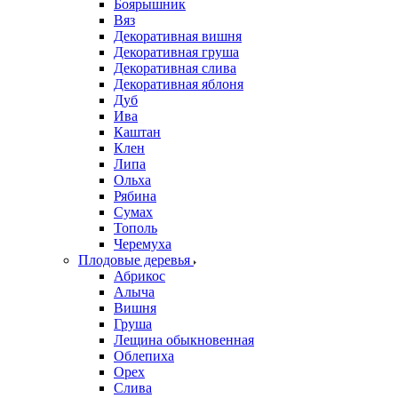
Боярышник
Вяз
Декоративная вишня
Декоративная груша
Декоративная слива
Декоративная яблоня
Дуб
Ива
Каштан
Клен
Липа
Ольха
Рябина
Сумах
Тополь
Черемуха
Плодовые деревья
Абрикос
Алыча
Вишня
Груша
Лещина обыкновенная
Облепиха
Орех
Слива