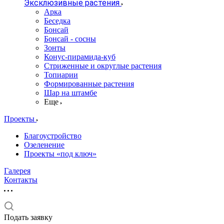
Эксклюзивные растения
Арка
Беседка
Бонсай
Бонсай - сосны
Зонты
Конус-пирамида-куб
Стриженные и округлые растения
Топиарии
Формированные растения
Шар на штамбе
Еще
Проекты
Благоустройство
Озеленение
Проекты «под ключ»
Галерея
Контакты
Подать заявку