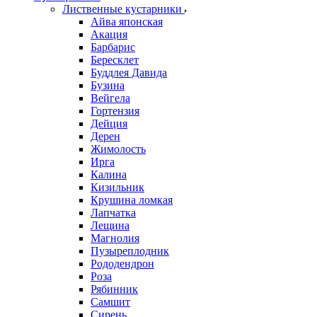
Лиственные кустарники
Айва японская
Акация
Барбарис
Бересклет
Буддлея Давида
Бузина
Вейгела
Гортензия
Дейция
Дерен
Жимолость
Ирга
Калина
Кизильник
Крушина ломкая
Лапчатка
Лещина
Магнолия
Пузыреплодник
Рододендрон
Роза
Рябинник
Самшит
Сирень