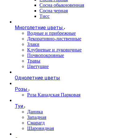
Сосна обыкновенная
Сосна черная
Тисс
Многолетние цветы
Водные и прибрежные
Декоративно-лиственные
Злаки
Клубневые и луковичные
Почвопокровные
Травы
Цветущие
Однолетние цветы
Розы
Роза Канадская Парковая
Туи
Даника
Западная
Смарагд
Шаровидная