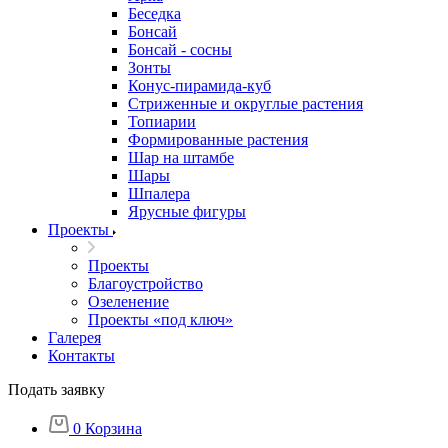
Беседка
Бонсай
Бонсай - сосны
Зонты
Конус-пирамида-куб
Стриженные и округлые растения
Топиарии
Формированные растения
Шар на штамбе
Шары
Шпалера
Ярусные фигуры
Проекты
Проекты
Благоустройство
Озеленение
Проекты «под ключ»
Галерея
Контакты
Подать заявку
0
Корзина