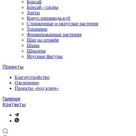
Бонсай
Бонсай - сосны
Зонты
Конус-пирамида-куб
Стриженные и округлые растения
Топиарии
Формированные растения
Шар на штамбе
Шары
Шпалера
Ярусные фигуры
Проекты
Благоустройство
Озеленение
Проекты «под ключ»
Галерея
Контакты