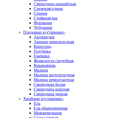
Смородина альпийская
Снежноягодник
Спирея
Стефанандра
Форзиция
Чубушник
Плодовые кустарники
Актинидия
Арония черноплодная
Виноград
Голубика
Ежевика
Жимолость съедобная
Крыжовник
Малина
Малина желтоплодная
Малина ремонтантная
Смородина белая
Смородина красная
Смородина черная
Хвойные кустарники
Ель
Ель обыкновенная
Можжевельник
Сосна горная