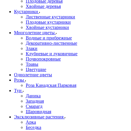
Плодовые деревья
Хвойные деревья
Кустарники
Лиственные кустарники
Плодовые кустарники
Хвойные кустарники
Многолетние цветы
Водные и прибрежные
Декоративно-лиственные
Злаки
Клубневые и луковичные
Почвопокровные
Травы
Цветущие
Однолетние цветы
Розы
Роза Канадская Парковая
Туи
Даника
Западная
Смарагд
Шаровидная
Эксклюзивные растения
Арка
Беседка