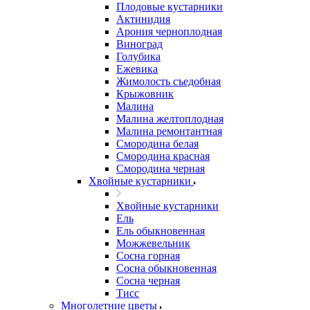
Плодовые кустарники
Актинидия
Арония черноплодная
Виноград
Голубика
Ежевика
Жимолость съедобная
Крыжовник
Малина
Малина желтоплодная
Малина ремонтантная
Смородина белая
Смородина красная
Смородина черная
Хвойные кустарники
Хвойные кустарники
Ель
Ель обыкновенная
Можжевельник
Сосна горная
Сосна обыкновенная
Сосна черная
Тисс
Многолетние цветы