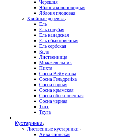
Черешня
Яблоня колоновидная
Яблоня плодовая
Хвойные деревья
Ель
Ель голубая
Ель канадская
Ель обыкновенная
Ель сербская
Кедр
Лиственница
Можжевельник
Пихта
Сосна Веймутова
Сосна Гельдрейха
Сосна горная
Сосна крымская
Сосна обыкновенная
Сосна черная
Тисс
Тсуга
Кустарники
Лиственные кустарники
Айва японская