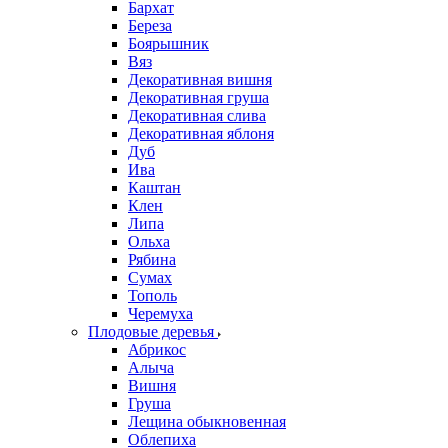
Бархат
Береза
Боярышник
Вяз
Декоративная вишня
Декоративная груша
Декоративная слива
Декоративная яблоня
Дуб
Ива
Каштан
Клен
Липа
Ольха
Рябина
Сумах
Тополь
Черемуха
Плодовые деревья
Абрикос
Алыча
Вишня
Груша
Лещина обыкновенная
Облепиха