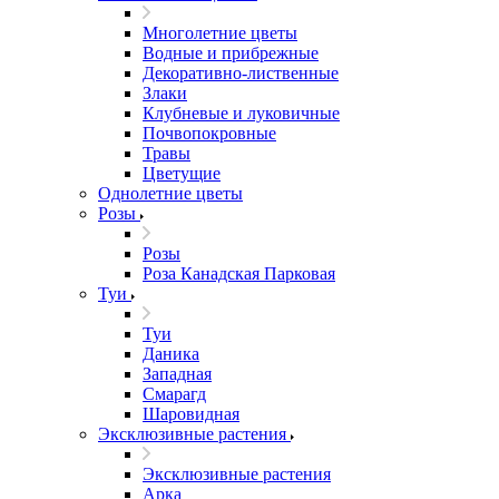
Многолетние цветы
Водные и прибрежные
Декоративно-лиственные
Злаки
Клубневые и луковичные
Почвопокровные
Травы
Цветущие
Однолетние цветы
Розы
Розы
Роза Канадская Парковая
Туи
Туи
Даника
Западная
Смарагд
Шаровидная
Эксклюзивные растения
Эксклюзивные растения
Арка