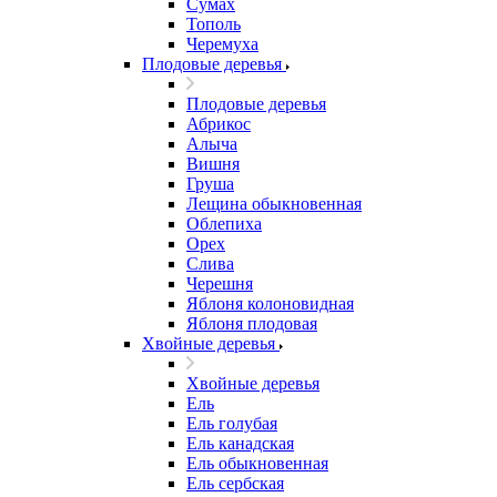
Сумах
Тополь
Черемуха
Плодовые деревья
Плодовые деревья
Абрикос
Алыча
Вишня
Груша
Лещина обыкновенная
Облепиха
Орех
Слива
Черешня
Яблоня колоновидная
Яблоня плодовая
Хвойные деревья
Хвойные деревья
Ель
Ель голубая
Ель канадская
Ель обыкновенная
Ель сербская