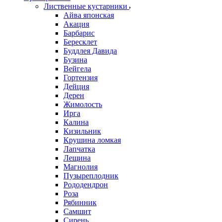
Лиственные кустарники
Айва японская
Акация
Барбарис
Бересклет
Буддлея Давида
Бузина
Вейгела
Гортензия
Дейция
Дерен
Жимолость
Ирга
Калина
Кизильник
Крушина ломкая
Лапчатка
Лещина
Магнолия
Пузыреплодник
Рододендрон
Роза
Рябинник
Самшит
Сирень