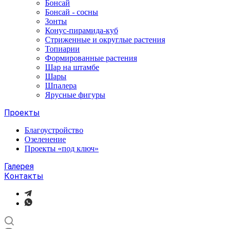
Бонсай
Бонсай - сосны
Зонты
Конус-пирамида-куб
Стриженные и округлые растения
Топиарии
Формированные растения
Шар на штамбе
Шары
Шпалера
Ярусные фигуры
Проекты
Благоустройство
Озеленение
Проекты «под ключ»
Галерея
Контакты