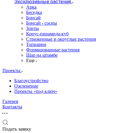
Эксклюзивные растения
Арка
Беседка
Бонсай
Бонсай - сосны
Зонты
Конус-пирамида-куб
Стриженные и округлые растения
Топиарии
Формированные растения
Шар на штамбе
Еще
Проекты
Благоустройство
Озеленение
Проекты «под ключ»
Галерея
Контакты
Подать заявку