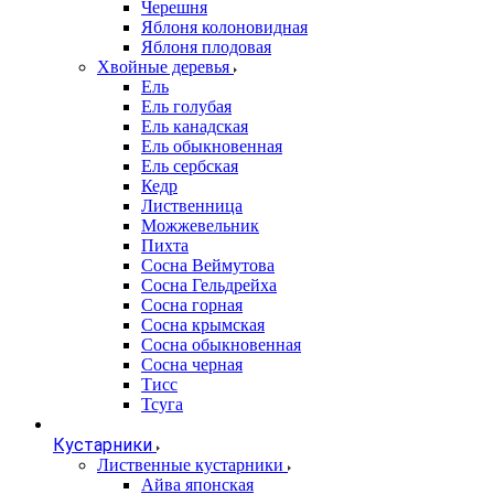
Черешня
Яблоня колоновидная
Яблоня плодовая
Хвойные деревья
Ель
Ель голубая
Ель канадская
Ель обыкновенная
Ель сербская
Кедр
Лиственница
Можжевельник
Пихта
Сосна Веймутова
Сосна Гельдрейха
Сосна горная
Сосна крымская
Сосна обыкновенная
Сосна черная
Тисс
Тсуга
Кустарники
Лиственные кустарники
Айва японская