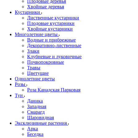
Плодовые деревья
Хвойные деревья
Кустарники
Лиственные кустарники
Плодовые кустарники
Хвойные кустарники
Многолетние цветы
Водные и прибрежные
Декоративно-лиственные
Злаки
Клубневые и луковичные
Почвопокровные
Травы
Цветущие
Однолетние цветы
Розы
Роза Канадская Парковая
Туи
Даника
Западная
Смарагд
Шаровидная
Эксклюзивные растения
Арка
Беседка