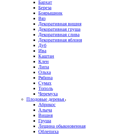
Бархат
Береза
Боярышник
Вяз
Декоративная вишня
Декоративная груша
Декоративная слива
Декоративная яблоня
Дуб
Ива
Каштан
Клен
Липа
Ольха
Рябина
Сумах
Тополь
Черемуха
Плодовые деревья
Абрикос
Алыча
Вишня
Груша
Лещина обыкновенная
Облепиха