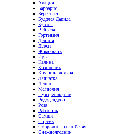
Акация
Барбарис
Бересклет
Буддлея Давида
Бузина
Вейгела
Гортензия
Дейция
Дерен
Жимолость
Ирга
Калина
Кизильник
Крушина ломкая
Лапчатка
Лещина
Магнолия
Пузыреплодник
Рододендрон
Роза
Рябинник
Самшит
Сирень
Смородина альпийская
Снежноягодник