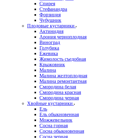
Спирея
Стефанандра
Форзиция
Чубушник
Плодовые кустарники
Актинидия
Арония черноплодная
Виноград
Голубика
Ежевика
Жимолость съедобная
Крыжовник
Малина
Малина желтоплодная
Малина ремонтантная
Смородина белая
Смородина красная
Смородина черная
Хвойные кустарники
Ель
Ель обыкновенная
Можжевельник
Сосна горная
Сосна обыкновенная
Сосна черная