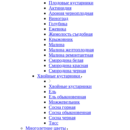
Плодовые кустарники
Актинидия
Арония черноплодная
Виноград
Голубика
Ежевика
Жимолость съедобная
Крыжовник
Малина
Малина желтоплодная
Малина ремонтантная
Смородина белая
Смородина красная
Смородина черная
Хвойные кустарники
Хвойные кустарники
Ель
Ель обыкновенная
Можжевельник
Сосна горная
Сосна обыкновенная
Сосна черная
Тисс
Многолетние цветы