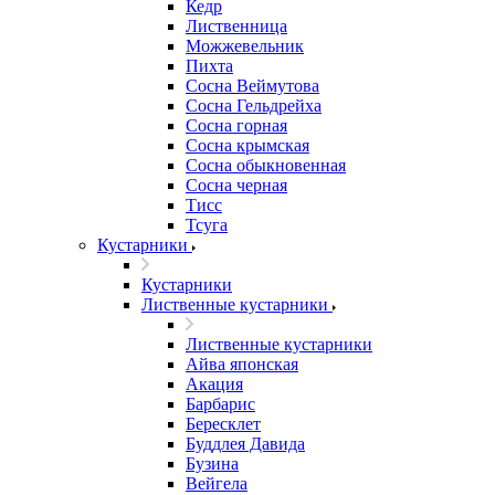
Кедр
Лиственница
Можжевельник
Пихта
Сосна Веймутова
Сосна Гельдрейха
Сосна горная
Сосна крымская
Сосна обыкновенная
Сосна черная
Тисс
Тсуга
Кустарники
Кустарники
Лиственные кустарники
Лиственные кустарники
Айва японская
Акация
Барбарис
Бересклет
Буддлея Давида
Бузина
Вейгела