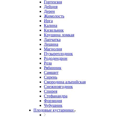
Гортензия
Дейция
Дерен
Жимолость
Ирга
Калина
Кизильник
Крушина ломкая
Лапчатка
Лещина
Магнолия
Пузыреплодник
Рододендрон
Роза
Рябинник
Самшит
Сирень
Смородина альпийская
Снежноягодник
Спирея
Стефанандра
Форзиция
Чубушник
Плодовые кустарники