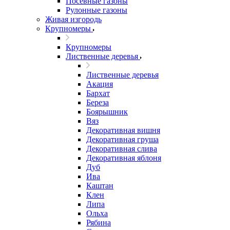
Посевные газоны
Рулонные газоны
Живая изгородь
Крупномеры
Крупномеры
Лиственные деревья
Лиственные деревья
Акация
Бархат
Береза
Боярышник
Вяз
Декоративная вишня
Декоративная груша
Декоративная слива
Декоративная яблоня
Дуб
Ива
Каштан
Клен
Липа
Ольха
Рябина