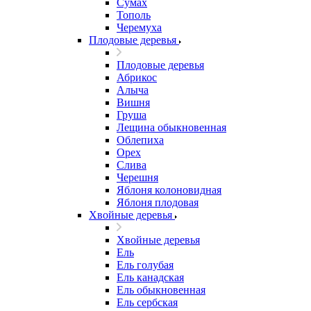
Сумах
Тополь
Черемуха
Плодовые деревья
Плодовые деревья
Абрикос
Алыча
Вишня
Груша
Лещина обыкновенная
Облепиха
Орех
Слива
Черешня
Яблоня колоновидная
Яблоня плодовая
Хвойные деревья
Хвойные деревья
Ель
Ель голубая
Ель канадская
Ель обыкновенная
Ель сербская