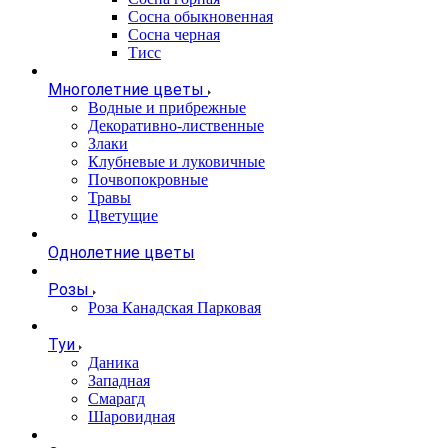
Сосна обыкновенная
Сосна черная
Тисс
Многолетние цветы
Водные и прибрежные
Декоративно-лиственные
Злаки
Клубневые и луковичные
Почвопокровные
Травы
Цветущие
Однолетние цветы
Розы
Роза Канадская Парковая
Туи
Даника
Западная
Смарагд
Шаровидная