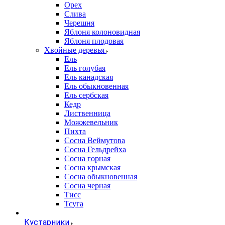
Орех
Слива
Черешня
Яблоня колоновидная
Яблоня плодовая
Хвойные деревья
Ель
Ель голубая
Ель канадская
Ель обыкновенная
Ель сербская
Кедр
Лиственница
Можжевельник
Пихта
Сосна Веймутова
Сосна Гельдрейха
Сосна горная
Сосна крымская
Сосна обыкновенная
Сосна черная
Тисс
Тсуга
Кустарники