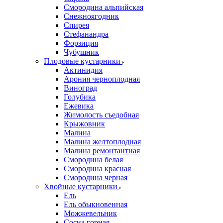
Смородина альпийская
Снежноягодник
Спирея
Стефанандра
Форзиция
Чубушник
Плодовые кустарники
Актинидия
Арония черноплодная
Виноград
Голубика
Ежевика
Жимолость съедобная
Крыжовник
Малина
Малина желтоплодная
Малина ремонтантная
Смородина белая
Смородина красная
Смородина черная
Хвойные кустарники
Ель
Ель обыкновенная
Можжевельник
Сосна горная