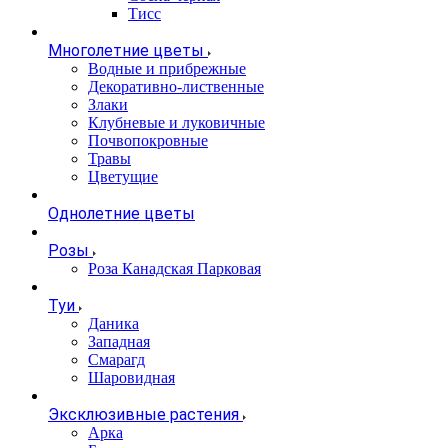
Тисс
Многолетние цветы
Водные и прибрежные
Декоративно-лиственные
Злаки
Клубневые и луковичные
Почвопокровные
Травы
Цветущие
Однолетние цветы
Розы
Роза Канадская Парковая
Туи
Даника
Западная
Смарагд
Шаровидная
Эксклюзивные растения
Арка