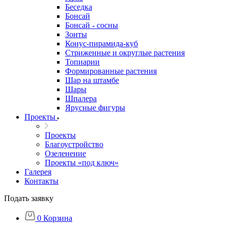
Беседка
Бонсай
Бонсай - сосны
Зонты
Конус-пирамида-куб
Стриженные и округлые растения
Топиарии
Формированные растения
Шар на штамбе
Шары
Шпалера
Ярусные фигуры
Проекты
Проекты
Благоустройство
Озеленение
Проекты «под ключ»
Галерея
Контакты
Подать заявку
0
Корзина