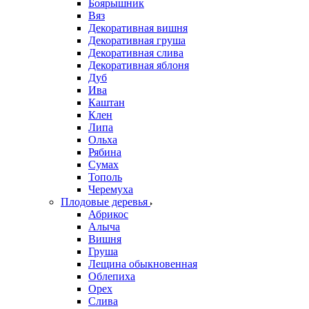
Боярышник
Вяз
Декоративная вишня
Декоративная груша
Декоративная слива
Декоративная яблоня
Дуб
Ива
Каштан
Клен
Липа
Ольха
Рябина
Сумах
Тополь
Черемуха
Плодовые деревья
Абрикос
Алыча
Вишня
Груша
Лещина обыкновенная
Облепиха
Орех
Слива