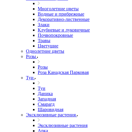
Многолетние цветы
Водные и прибрежные
Декоративно-лиственные
Злаки
Клубневые и луковичные
Почвопокровные
Травы
Цветущие
Однолетние цветы
Розы
Розы
Роза Канадская Парковая
Туи
Туи
Даника
Западная
Смарагд
Шаровидная
Эксклюзивные растения
Эксклюзивные растения
Арка