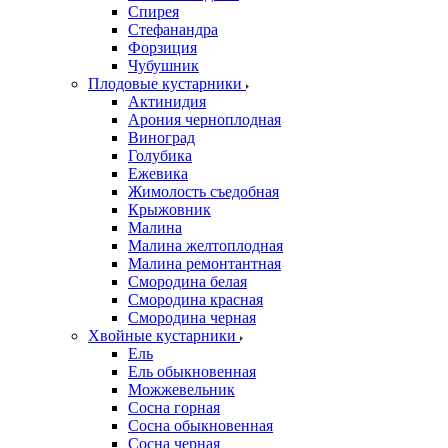
Спирея
Стефанандра
Форзиция
Чубушник
Плодовые кустарники
Актинидия
Арония черноплодная
Виноград
Голубика
Ежевика
Жимолость съедобная
Крыжовник
Малина
Малина желтоплодная
Малина ремонтантная
Смородина белая
Смородина красная
Смородина черная
Хвойные кустарники
Ель
Ель обыкновенная
Можжевельник
Сосна горная
Сосна обыкновенная
Сосна черная