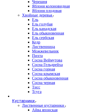
Черешня
Яблоня колоновидная
Яблоня плодовая
Хвойные деревья
Ель
Ель голубая
Ель канадская
Ель обыкновенная
Ель сербская
Кедр
Лиственница
Можжевельник
Пихта
Сосна Веймутова
Сосна Гельдрейха
Сосна горная
Сосна крымская
Сосна обыкновенная
Сосна черная
Тисс
Тсуга
Кустарники
Лиственные кустарники
Айва японская