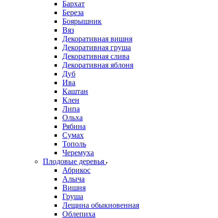
Бархат
Береза
Боярышник
Вяз
Декоративная вишня
Декоративная груша
Декоративная слива
Декоративная яблоня
Дуб
Ива
Каштан
Клен
Липа
Ольха
Рябина
Сумах
Тополь
Черемуха
Плодовые деревья
Абрикос
Алыча
Вишня
Груша
Лещина обыкновенная
Облепиха