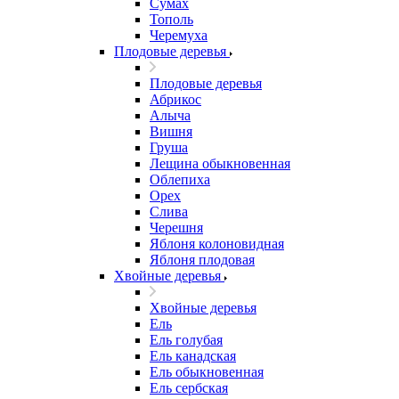
Сумах
Тополь
Черемуха
Плодовые деревья
Плодовые деревья
Абрикос
Алыча
Вишня
Груша
Лещина обыкновенная
Облепиха
Орех
Слива
Черешня
Яблоня колоновидная
Яблоня плодовая
Хвойные деревья
Хвойные деревья
Ель
Ель голубая
Ель канадская
Ель обыкновенная
Ель сербская