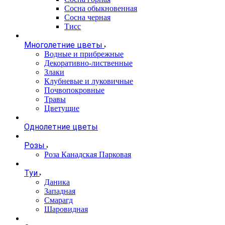
Сосна обыкновенная
Сосна черная
Тисс
Многолетние цветы
Водные и прибрежные
Декоративно-лиственные
Злаки
Клубневые и луковичные
Почвопокровные
Травы
Цветущие
Однолетние цветы
Розы
Роза Канадская Парковая
Туи
Даника
Западная
Смарагд
Шаровидная