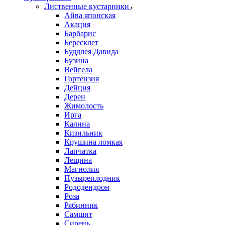
Лиственные кустарники
Айва японская
Акация
Барбарис
Бересклет
Буддлея Давида
Бузина
Вейгела
Гортензия
Дейция
Дерен
Жимолость
Ирга
Калина
Кизильник
Крушина ломкая
Лапчатка
Лещина
Магнолия
Пузыреплодник
Рододендрон
Роза
Рябинник
Самшит
Сирень