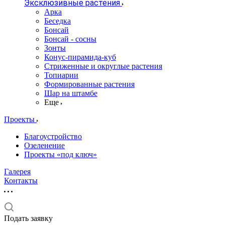
Эксклюзивные растения
Арка
Беседка
Бонсай
Бонсай - сосны
Зонты
Конус-пирамида-куб
Стриженные и округлые растения
Топиарии
Формированные растения
Шар на штамбе
Еще
Проекты
Благоустройство
Озеленение
Проекты «под ключ»
Галерея
Контакты
Подать заявку