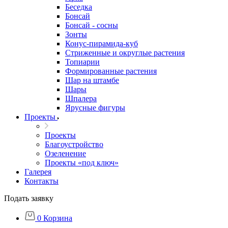
Беседка
Бонсай
Бонсай - сосны
Зонты
Конус-пирамида-куб
Стриженные и округлые растения
Топиарии
Формированные растения
Шар на штамбе
Шары
Шпалера
Ярусные фигуры
Проекты
Проекты
Благоустройство
Озеленение
Проекты «под ключ»
Галерея
Контакты
Подать заявку
0
Корзина