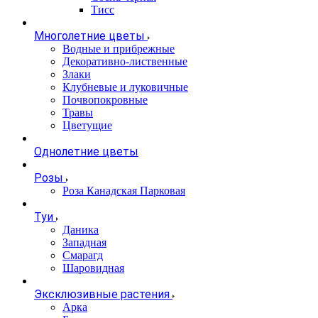
Тисс
Многолетние цветы
Водные и прибрежные
Декоративно-лиственные
Злаки
Клубневые и луковичные
Почвопокровные
Травы
Цветущие
Однолетние цветы
Розы
Роза Канадская Парковая
Туи
Даника
Западная
Смарагд
Шаровидная
Эксклюзивные растения
Арка