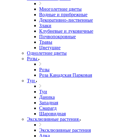
Многолетние цветы
Водные и прибрежные
Декоративно-лиственные
Злаки
Клубневые и луковичные
Почвопокровные
Травы
Цветущие
Однолетние цветы
Розы
Розы
Роза Канадская Парковая
Туи
Туи
Даника
Западная
Смарагд
Шаровидная
Эксклюзивные растения
Эксклюзивные растения
Арка