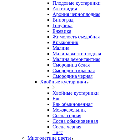
Плодовые кустарники
Актинидия
Арония черноплодная
Виноград
Голубика
Ежевика
Жимолость съедобная
Крыжовник
Малина
Малина желтоплодная
Малина ремонтантная
Смородина белая
Смородина красная
Смородина черная
Хвойные кустарники
Хвойные кустарники
Ель
Ель обыкновенная
Можжевельник
Сосна горная
Сосна обыкновенная
Сосна черная
Тисс
Многолетние цветы