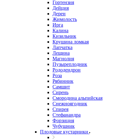
Гортензия
Дейция
Дерен
Жимолость
Ирга
Калина
Кизильник
Крушина ломкая
Лапчатка
Лещина
Магнолия
Пузыреплодник
Рододендрон
Роза
Рябинник
Самшит
Сирень
Смородина альпийская
Снежноягодник
Спирея
Стефанандра
Форзиция
Чубушник
Плодовые кустарники