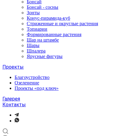
Бонсай
Бонсай - сосны
Зонты
Конус-пирамида-куб
Стриженные и округлые растения
Топиарии
Формированные растения
Шар на штамбе
Шары
Шпалера
Ярусные фигуры
Проекты
Благоустройство
Озеленение
Проекты «под ключ»
Галерея
Контакты