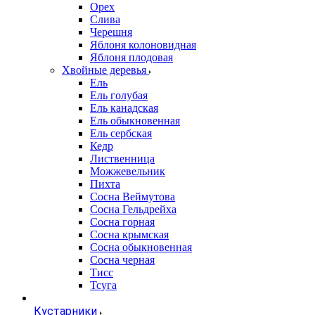
Орех
Слива
Черешня
Яблоня колоновидная
Яблоня плодовая
Хвойные деревья
Ель
Ель голубая
Ель канадская
Ель обыкновенная
Ель сербская
Кедр
Лиственница
Можжевельник
Пихта
Сосна Веймутова
Сосна Гельдрейха
Сосна горная
Сосна крымская
Сосна обыкновенная
Сосна черная
Тисс
Тсуга
Кустарники