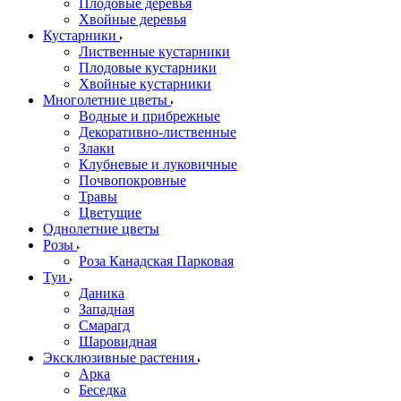
Плодовые деревья
Хвойные деревья
Кустарники
Лиственные кустарники
Плодовые кустарники
Хвойные кустарники
Многолетние цветы
Водные и прибрежные
Декоративно-лиственные
Злаки
Клубневые и луковичные
Почвопокровные
Травы
Цветущие
Однолетние цветы
Розы
Роза Канадская Парковая
Туи
Даника
Западная
Смарагд
Шаровидная
Эксклюзивные растения
Арка
Беседка