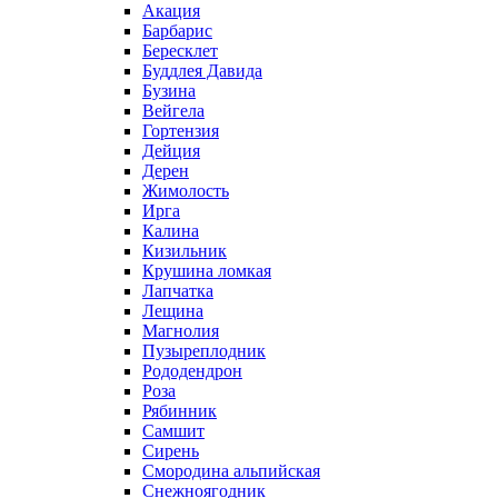
Акация
Барбарис
Бересклет
Буддлея Давида
Бузина
Вейгела
Гортензия
Дейция
Дерен
Жимолость
Ирга
Калина
Кизильник
Крушина ломкая
Лапчатка
Лещина
Магнолия
Пузыреплодник
Рододендрон
Роза
Рябинник
Самшит
Сирень
Смородина альпийская
Снежноягодник