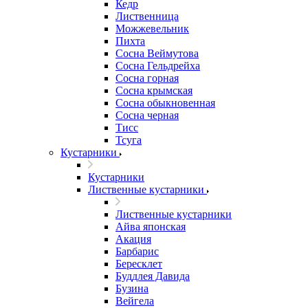
Кедр
Лиственница
Можжевельник
Пихта
Сосна Веймутова
Сосна Гельдрейха
Сосна горная
Сосна крымская
Сосна обыкновенная
Сосна черная
Тисс
Тсуга
Кустарники
Кустарники
Лиственные кустарники
Лиственные кустарники
Айва японская
Акация
Барбарис
Бересклет
Буддлея Давида
Бузина
Вейгела