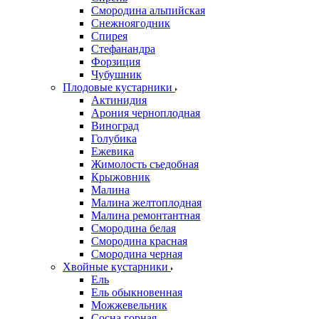
Смородина альпийская
Снежноягодник
Спирея
Стефанандра
Форзиция
Чубушник
Плодовые кустарники
Актинидия
Арония черноплодная
Виноград
Голубика
Ежевика
Жимолость съедобная
Крыжовник
Малина
Малина желтоплодная
Малина ремонтантная
Смородина белая
Смородина красная
Смородина черная
Хвойные кустарники
Ель
Ель обыкновенная
Можжевельник
Сосна горная