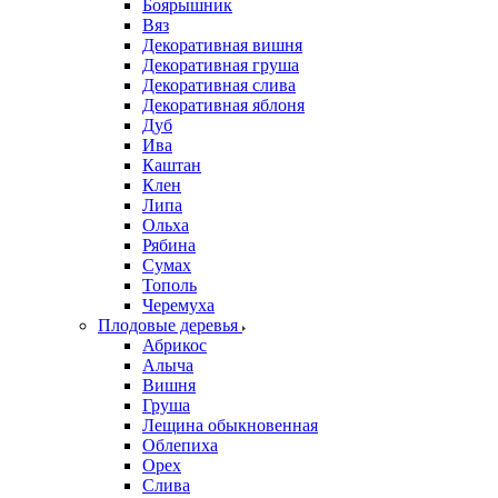
Боярышник
Вяз
Декоративная вишня
Декоративная груша
Декоративная слива
Декоративная яблоня
Дуб
Ива
Каштан
Клен
Липа
Ольха
Рябина
Сумах
Тополь
Черемуха
Плодовые деревья
Абрикос
Алыча
Вишня
Груша
Лещина обыкновенная
Облепиха
Орех
Слива