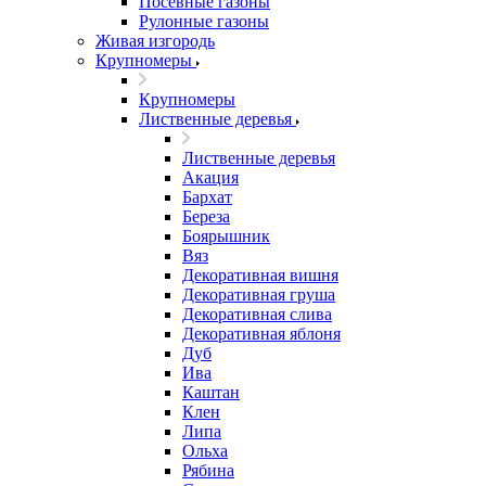
Посевные газоны
Рулонные газоны
Живая изгородь
Крупномеры
Крупномеры
Лиственные деревья
Лиственные деревья
Акация
Бархат
Береза
Боярышник
Вяз
Декоративная вишня
Декоративная груша
Декоративная слива
Декоративная яблоня
Дуб
Ива
Каштан
Клен
Липа
Ольха
Рябина