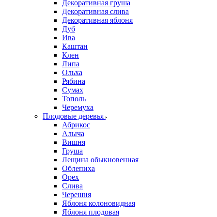
Декоративная груша
Декоративная слива
Декоративная яблоня
Дуб
Ива
Каштан
Клен
Липа
Ольха
Рябина
Сумах
Тополь
Черемуха
Плодовые деревья
Абрикос
Алыча
Вишня
Груша
Лещина обыкновенная
Облепиха
Орех
Слива
Черешня
Яблоня колоновидная
Яблоня плодовая