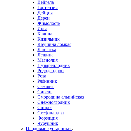
Вейгела
Гортензия
Дейция
Дерен
Жимолость
Ирга
Калина
Кизильник
Крушина ломкая
Лапчатка
Лещина
Магнолия
Пузыреплодник
Рододендрон
Роза
Рябинник
Самшит
Сирень
Смородина альпийская
Снежноягодник
Спирея
Стефанандра
Форзиция
Чубушник
Плодовые кустарники