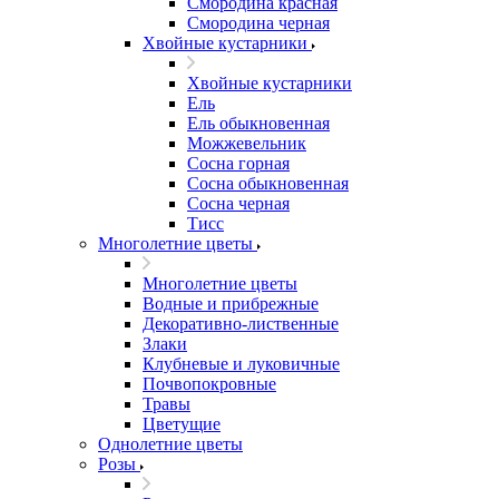
Смородина красная
Смородина черная
Хвойные кустарники
Хвойные кустарники
Ель
Ель обыкновенная
Можжевельник
Сосна горная
Сосна обыкновенная
Сосна черная
Тисс
Многолетние цветы
Многолетние цветы
Водные и прибрежные
Декоративно-лиственные
Злаки
Клубневые и луковичные
Почвопокровные
Травы
Цветущие
Однолетние цветы
Розы