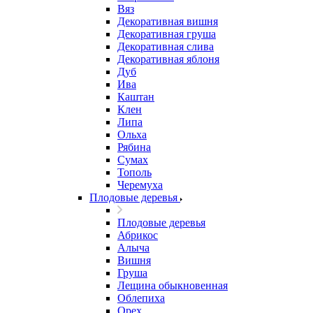
Вяз
Декоративная вишня
Декоративная груша
Декоративная слива
Декоративная яблоня
Дуб
Ива
Каштан
Клен
Липа
Ольха
Рябина
Сумах
Тополь
Черемуха
Плодовые деревья
Плодовые деревья
Абрикос
Алыча
Вишня
Груша
Лещина обыкновенная
Облепиха
Орех