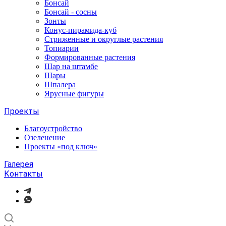
Бонсай
Бонсай - сосны
Зонты
Конус-пирамида-куб
Стриженные и округлые растения
Топиарии
Формированные растения
Шар на штамбе
Шары
Шпалера
Ярусные фигуры
Проекты
Благоустройство
Озеленение
Проекты «под ключ»
Галерея
Контакты