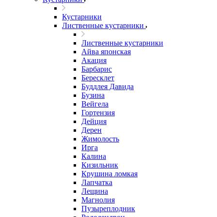
Кустарники
Лиственные кустарники
Лиственные кустарники
Айва японская
Акация
Барбарис
Бересклет
Буддлея Давида
Бузина
Вейгела
Гортензия
Дейция
Дерен
Жимолость
Ирга
Калина
Кизильник
Крушина ломкая
Лапчатка
Лещина
Магнолия
Пузыреплодник