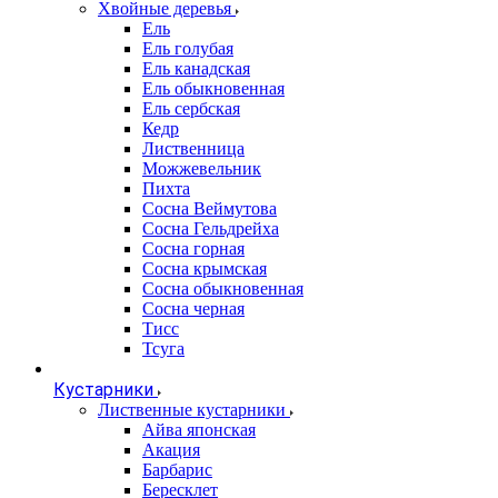
Хвойные деревья
Ель
Ель голубая
Ель канадская
Ель обыкновенная
Ель сербская
Кедр
Лиственница
Можжевельник
Пихта
Сосна Веймутова
Сосна Гельдрейха
Сосна горная
Сосна крымская
Сосна обыкновенная
Сосна черная
Тисс
Тсуга
Кустарники
Лиственные кустарники
Айва японская
Акация
Барбарис
Бересклет