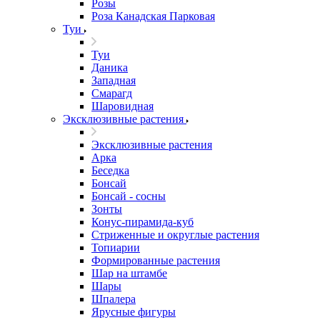
Розы
Роза Канадская Парковая
Туи
Туи
Даника
Западная
Смарагд
Шаровидная
Эксклюзивные растения
Эксклюзивные растения
Арка
Беседка
Бонсай
Бонсай - сосны
Зонты
Конус-пирамида-куб
Стриженные и округлые растения
Топиарии
Формированные растения
Шар на штамбе
Шары
Шпалера
Ярусные фигуры