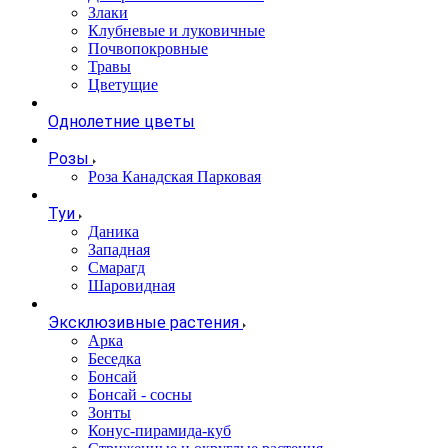
Злаки
Клубневые и луковичные
Почвопокровные
Травы
Цветущие
Однолетние цветы
Розы
Роза Канадская Парковая
Туи
Даника
Западная
Смарагд
Шаровидная
Эксклюзивные растения
Арка
Беседка
Бонсай
Бонсай - сосны
Зонты
Конус-пирамида-куб