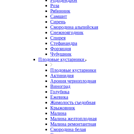
Рододендрон
Роза
Рябинник
Самшит
Сирень
Смородина альпийская
Снежноягодник
Спирея
Стефанандра
Форзиция
Чубушник
Плодовые кустарники
Плодовые кустарники
Актинидия
Арония черноплодная
Виноград
Голубика
Ежевика
Жимолость съедобная
Крыжовник
Малина
Малина желтоплодная
Малина ремонтантная
Смородина белая