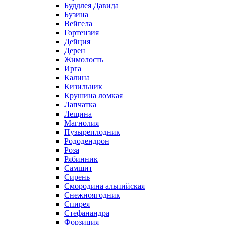
Буддлея Давида
Бузина
Вейгела
Гортензия
Дейция
Дерен
Жимолость
Ирга
Калина
Кизильник
Крушина ломкая
Лапчатка
Лещина
Магнолия
Пузыреплодник
Рододендрон
Роза
Рябинник
Самшит
Сирень
Смородина альпийская
Снежноягодник
Спирея
Стефанандра
Форзиция