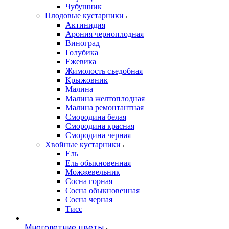
Чубушник
Плодовые кустарники
Актинидия
Арония черноплодная
Виноград
Голубика
Ежевика
Жимолость съедобная
Крыжовник
Малина
Малина желтоплодная
Малина ремонтантная
Смородина белая
Смородина красная
Смородина черная
Хвойные кустарники
Ель
Ель обыкновенная
Можжевельник
Сосна горная
Сосна обыкновенная
Сосна черная
Тисс
Многолетние цветы