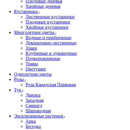
Плодовые деревья
Хвойные деревья
Кустарники
Лиственные кустарники
Плодовые кустарники
Хвойные кустарники
Многолетние цветы
Водные и прибрежные
Декоративно-лиственные
Злаки
Клубневые и луковичные
Почвопокровные
Травы
Цветущие
Однолетние цветы
Розы
Роза Канадская Парковая
Туи
Даника
Западная
Смарагд
Шаровидная
Эксклюзивные растения
Арка
Беседка