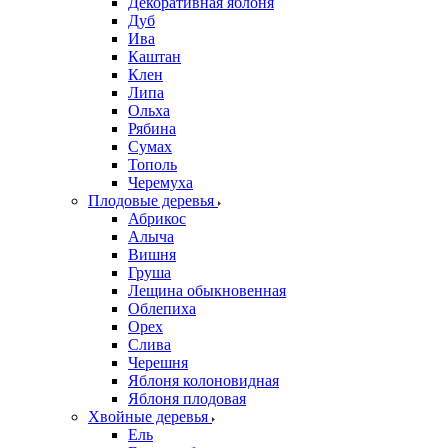
Декоративная яблоня
Дуб
Ива
Каштан
Клен
Липа
Ольха
Рябина
Сумах
Тополь
Черемуха
Плодовые деревья
Абрикос
Алыча
Вишня
Груша
Лещина обыкновенная
Облепиха
Орех
Слива
Черешня
Яблоня колоновидная
Яблоня плодовая
Хвойные деревья
Ель