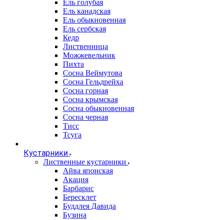
Ель голубая
Ель канадская
Ель обыкновенная
Ель сербская
Кедр
Лиственница
Можжевельник
Пихта
Сосна Веймутова
Сосна Гельдрейха
Сосна горная
Сосна крымская
Сосна обыкновенная
Сосна черная
Тисс
Тсуга
Кустарники
Лиственные кустарники
Айва японская
Акация
Барбарис
Бересклет
Буддлея Давида
Бузина