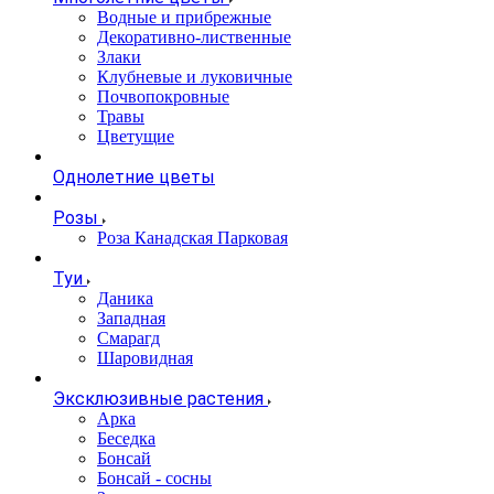
Водные и прибрежные
Декоративно-лиственные
Злаки
Клубневые и луковичные
Почвопокровные
Травы
Цветущие
Однолетние цветы
Розы
Роза Канадская Парковая
Туи
Даника
Западная
Смарагд
Шаровидная
Эксклюзивные растения
Арка
Беседка
Бонсай
Бонсай - сосны