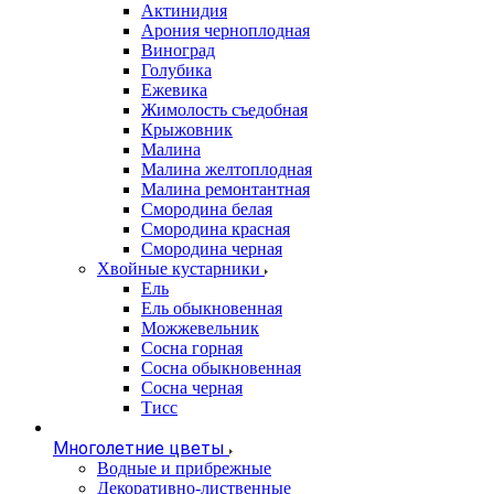
Актинидия
Арония черноплодная
Виноград
Голубика
Ежевика
Жимолость съедобная
Крыжовник
Малина
Малина желтоплодная
Малина ремонтантная
Смородина белая
Смородина красная
Смородина черная
Хвойные кустарники
Ель
Ель обыкновенная
Можжевельник
Сосна горная
Сосна обыкновенная
Сосна черная
Тисс
Многолетние цветы
Водные и прибрежные
Декоративно-лиственные