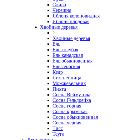
Слива
Черешня
Яблоня колоновидная
Яблоня плодовая
Хвойные деревья
Хвойные деревья
Ель
Ель голубая
Ель канадская
Ель обыкновенная
Ель сербская
Кедр
Лиственница
Можжевельник
Пихта
Сосна Веймутова
Сосна Гельдрейха
Сосна горная
Сосна крымская
Сосна обыкновенная
Сосна черная
Тисс
Тсуга
Кустарники