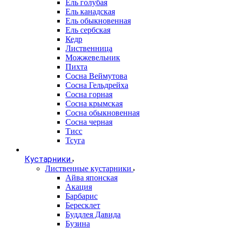
Ель голубая
Ель канадская
Ель обыкновенная
Ель сербская
Кедр
Лиственница
Можжевельник
Пихта
Сосна Веймутова
Сосна Гельдрейха
Сосна горная
Сосна крымская
Сосна обыкновенная
Сосна черная
Тисс
Тсуга
Кустарники
Лиственные кустарники
Айва японская
Акация
Барбарис
Бересклет
Буддлея Давида
Бузина