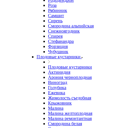
Рододендрон
Роза
Рябинник
Самшит
Сирень
Смородина альпийская
Снежноягодник
Спирея
Стефанандра
Форзиция
Чубушник
Плодовые кустарники
Плодовые кустарники
Актинидия
Арония черноплодная
Виноград
Голубика
Ежевика
Жимолость съедобная
Крыжовник
Малина
Малина желтоплодная
Малина ремонтантная
Смородина белая