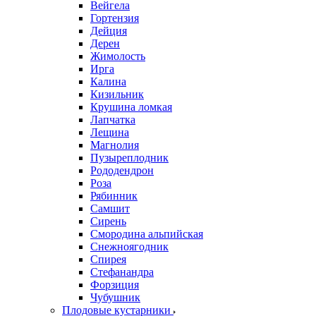
Вейгела
Гортензия
Дейция
Дерен
Жимолость
Ирга
Калина
Кизильник
Крушина ломкая
Лапчатка
Лещина
Магнолия
Пузыреплодник
Рододендрон
Роза
Рябинник
Самшит
Сирень
Смородина альпийская
Снежноягодник
Спирея
Стефанандра
Форзиция
Чубушник
Плодовые кустарники