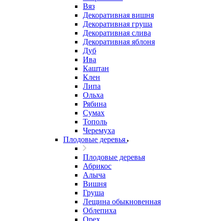
Вяз
Декоративная вишня
Декоративная груша
Декоративная слива
Декоративная яблоня
Дуб
Ива
Каштан
Клен
Липа
Ольха
Рябина
Сумах
Тополь
Черемуха
Плодовые деревья
Плодовые деревья
Абрикос
Алыча
Вишня
Груша
Лещина обыкновенная
Облепиха
Орех