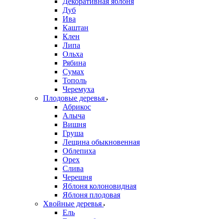
Декоративная яблоня
Дуб
Ива
Каштан
Клен
Липа
Ольха
Рябина
Сумах
Тополь
Черемуха
Плодовые деревья
Абрикос
Алыча
Вишня
Груша
Лещина обыкновенная
Облепиха
Орех
Слива
Черешня
Яблоня колоновидная
Яблоня плодовая
Хвойные деревья
Ель