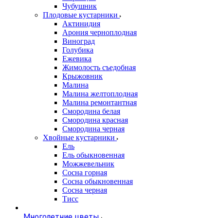
Чубушник
Плодовые кустарники
Актинидия
Арония черноплодная
Виноград
Голубика
Ежевика
Жимолость съедобная
Крыжовник
Малина
Малина желтоплодная
Малина ремонтантная
Смородина белая
Смородина красная
Смородина черная
Хвойные кустарники
Ель
Ель обыкновенная
Можжевельник
Сосна горная
Сосна обыкновенная
Сосна черная
Тисс
Многолетние цветы