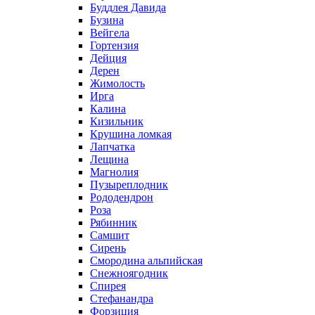
Буддлея Давида
Бузина
Вейгела
Гортензия
Дейция
Дерен
Жимолость
Ирга
Калина
Кизильник
Крушина ломкая
Лапчатка
Лещина
Магнолия
Пузыреплодник
Рододендрон
Роза
Рябинник
Самшит
Сирень
Смородина альпийская
Снежноягодник
Спирея
Стефанандра
Форзиция