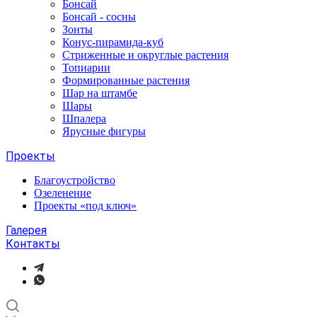
Бонсай
Бонсай - сосны
Зонты
Конус-пирамида-куб
Стриженные и округлые растения
Топиарии
Формированные растения
Шар на штамбе
Шары
Шпалера
Ярусные фигуры
Проекты
Благоустройство
Озеленение
Проекты «под ключ»
Галерея
Контакты