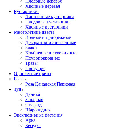
Плодовые деревья
Хвойные деревья
Кустарники
Лиственные кустарники
Плодовые кустарники
Хвойные кустарники
Многолетние цветы
Водные и прибрежные
Декоративно-лиственные
Злаки
Клубневые и луковичные
Почвопокровные
Травы
Цветущие
Однолетние цветы
Розы
Роза Канадская Парковая
Туи
Даника
Западная
Смарагд
Шаровидная
Эксклюзивные растения
Арка
Беседка