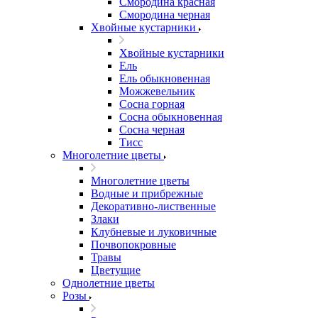
Смородина красная
Смородина черная
Хвойные кустарники
Хвойные кустарники
Ель
Ель обыкновенная
Можжевельник
Сосна горная
Сосна обыкновенная
Сосна черная
Тисс
Многолетние цветы
Многолетние цветы
Водные и прибрежные
Декоративно-лиственные
Злаки
Клубневые и луковичные
Почвопокровные
Травы
Цветущие
Однолетние цветы
Розы