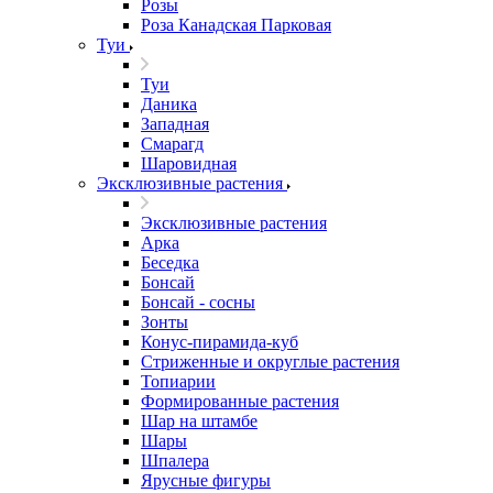
Розы
Роза Канадская Парковая
Туи
Туи
Даника
Западная
Смарагд
Шаровидная
Эксклюзивные растения
Эксклюзивные растения
Арка
Беседка
Бонсай
Бонсай - сосны
Зонты
Конус-пирамида-куб
Стриженные и округлые растения
Топиарии
Формированные растения
Шар на штамбе
Шары
Шпалера
Ярусные фигуры