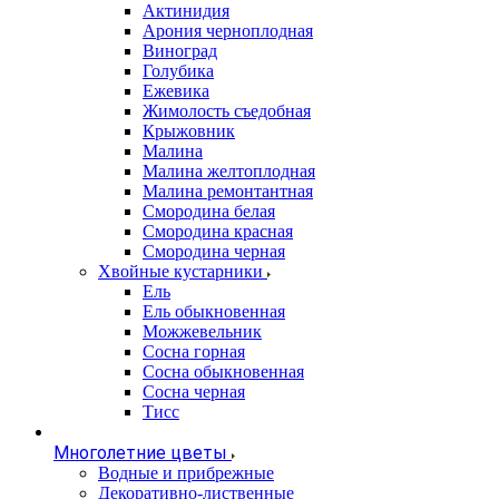
Актинидия
Арония черноплодная
Виноград
Голубика
Ежевика
Жимолость съедобная
Крыжовник
Малина
Малина желтоплодная
Малина ремонтантная
Смородина белая
Смородина красная
Смородина черная
Хвойные кустарники
Ель
Ель обыкновенная
Можжевельник
Сосна горная
Сосна обыкновенная
Сосна черная
Тисс
Многолетние цветы
Водные и прибрежные
Декоративно-лиственные