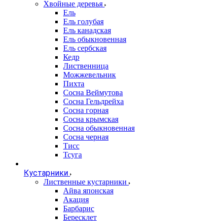
Хвойные деревья
Ель
Ель голубая
Ель канадская
Ель обыкновенная
Ель сербская
Кедр
Лиственница
Можжевельник
Пихта
Сосна Веймутова
Сосна Гельдрейха
Сосна горная
Сосна крымская
Сосна обыкновенная
Сосна черная
Тисс
Тсуга
Кустарники
Лиственные кустарники
Айва японская
Акация
Барбарис
Бересклет