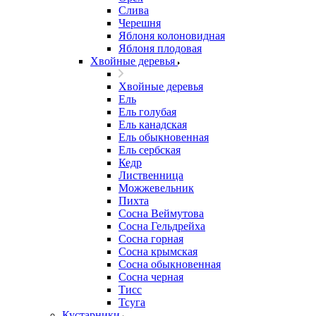
Слива
Черешня
Яблоня колоновидная
Яблоня плодовая
Хвойные деревья
Хвойные деревья
Ель
Ель голубая
Ель канадская
Ель обыкновенная
Ель сербская
Кедр
Лиственница
Можжевельник
Пихта
Сосна Веймутова
Сосна Гельдрейха
Сосна горная
Сосна крымская
Сосна обыкновенная
Сосна черная
Тисс
Тсуга
Кустарники