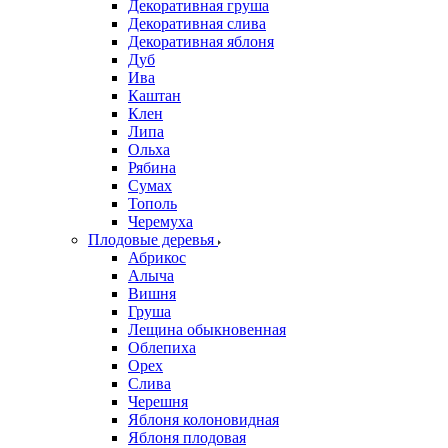
Декоративная груша
Декоративная слива
Декоративная яблоня
Дуб
Ива
Каштан
Клен
Липа
Ольха
Рябина
Сумах
Тополь
Черемуха
Плодовые деревья
Абрикос
Алыча
Вишня
Груша
Лещина обыкновенная
Облепиха
Орех
Слива
Черешня
Яблоня колоновидная
Яблоня плодовая