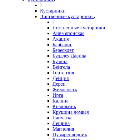
Кустарники
Лиственные кустарники
Лиственные кустарники
Айва японская
Акация
Барбарис
Бересклет
Буддлея Давида
Бузина
Вейгела
Гортензия
Дейция
Дерен
Жимолость
Ирга
Калина
Кизильник
Крушина ломкая
Лапчатка
Лещина
Магнолия
Пузыреплодник