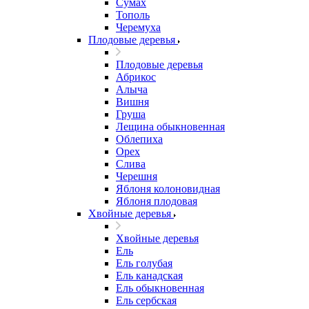
Сумах
Тополь
Черемуха
Плодовые деревья
Плодовые деревья
Абрикос
Алыча
Вишня
Груша
Лещина обыкновенная
Облепиха
Орех
Слива
Черешня
Яблоня колоновидная
Яблоня плодовая
Хвойные деревья
Хвойные деревья
Ель
Ель голубая
Ель канадская
Ель обыкновенная
Ель сербская