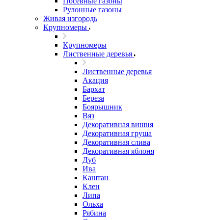
Посевные газоны
Рулонные газоны
Живая изгородь
Крупномеры
Крупномеры
Лиственные деревья
Лиственные деревья
Акация
Бархат
Береза
Боярышник
Вяз
Декоративная вишня
Декоративная груша
Декоративная слива
Декоративная яблоня
Дуб
Ива
Каштан
Клен
Липа
Ольха
Рябина