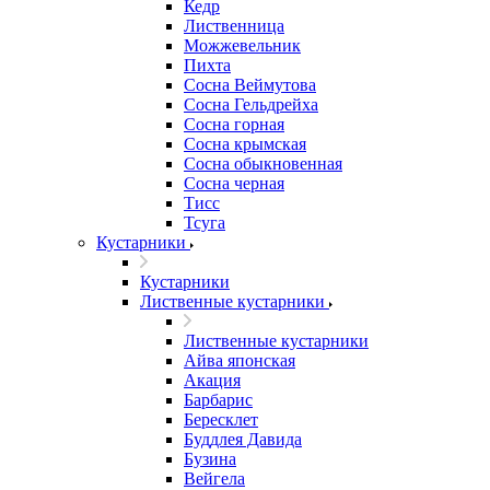
Кедр
Лиственница
Можжевельник
Пихта
Сосна Веймутова
Сосна Гельдрейха
Сосна горная
Сосна крымская
Сосна обыкновенная
Сосна черная
Тисс
Тсуга
Кустарники
Кустарники
Лиственные кустарники
Лиственные кустарники
Айва японская
Акация
Барбарис
Бересклет
Буддлея Давида
Бузина
Вейгела