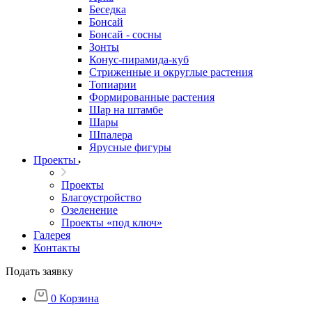
Беседка
Бонсай
Бонсай - сосны
Зонты
Конус-пирамида-куб
Стриженные и округлые растения
Топиарии
Формированные растения
Шар на штамбе
Шары
Шпалера
Ярусные фигуры
Проекты
Проекты
Благоустройство
Озеленение
Проекты «под ключ»
Галерея
Контакты
Подать заявку
0
Корзина