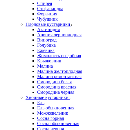
Спирея
Стефанандра
Форзиция
Чубушник
Плодовые кустарники
Актинидия
Арония черноплодная
Виноград
Голубика
Ежевика
Жимолость съедобная
Крыжовник
Малина
Малина желтоплодная
Малина ремонтантная
Смородина белая
Смородина красная
Смородина черная
Хвойные кустарники
Ель
Ель обыкновенная
Можжевельник
Сосна горная
Сосна обыкновенная
Сосна черная