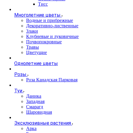
Тисс
Многолетние цветы
Водные и прибрежные
Декоративно-лиственные
Злаки
Клубневые и луковичные
Почвопокровные
Травы
Цветущие
Однолетние цветы
Розы
Роза Канадская Парковая
Туи
Даника
Западная
Смарагд
Шаровидная
Эксклюзивные растения
Арка