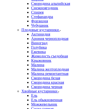
Смородина альпийская
Снежноягодник
Спирея
Стефанандра
Форзиция
Чубушник
Плодовые кустарники
Актинидия
Арония черноплодная
Виноград
Голубика
Ежевика
Жимолость съедобная
Крыжовник
Малина
Малина желтоплодная
Малина ремонтантная
Смородина белая
Смородина красная
Смородина черная
Хвойные кустарники
Ель
Ель обыкновенная
Можжевельник
Сосна горная