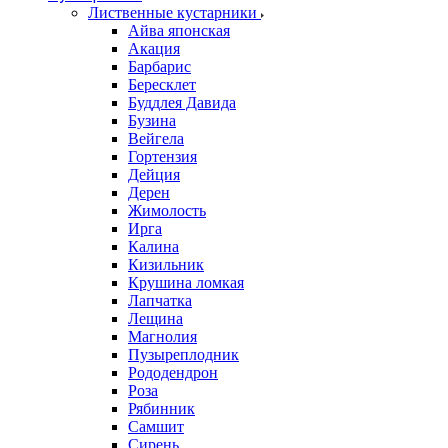
Лиственные кустарники
Айва японская
Акация
Барбарис
Бересклет
Буддлея Давида
Бузина
Вейгела
Гортензия
Дейция
Дерен
Жимолость
Ирга
Калина
Кизильник
Крушина ломкая
Лапчатка
Лещина
Магнолия
Пузыреплодник
Рододендрон
Роза
Рябинник
Самшит
Сирень