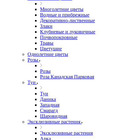
Многолетние цветы
Водные и прибрежные
Декоративно-лиственные
Злаки
Клубневые и луковичные
Почвопокровные
Травы
Цветущие
Однолетние цветы
Розы
Розы
Роза Канадская Парковая
Туи
Туи
Даника
Западная
Смарагд
Шаровидная
Эксклюзивные растения
Эксклюзивные растения
Арка