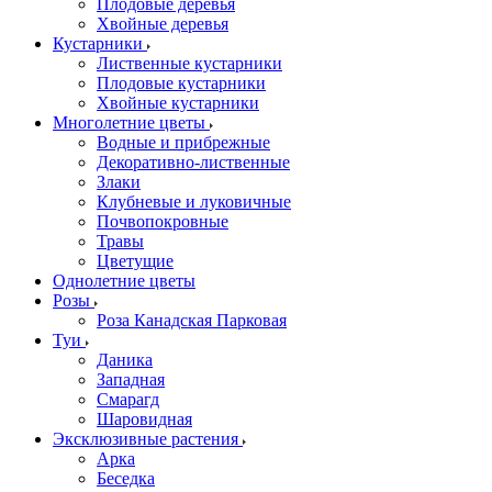
Плодовые деревья
Хвойные деревья
Кустарники
Лиственные кустарники
Плодовые кустарники
Хвойные кустарники
Многолетние цветы
Водные и прибрежные
Декоративно-лиственные
Злаки
Клубневые и луковичные
Почвопокровные
Травы
Цветущие
Однолетние цветы
Розы
Роза Канадская Парковая
Туи
Даника
Западная
Смарагд
Шаровидная
Эксклюзивные растения
Арка
Беседка