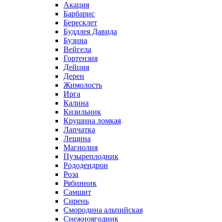
Акация
Барбарис
Бересклет
Буддлея Давида
Бузина
Вейгела
Гортензия
Дейция
Дерен
Жимолость
Ирга
Калина
Кизильник
Крушина ломкая
Лапчатка
Лещина
Магнолия
Пузыреплодник
Рододендрон
Роза
Рябинник
Самшит
Сирень
Смородина альпийская
Снежноягодник