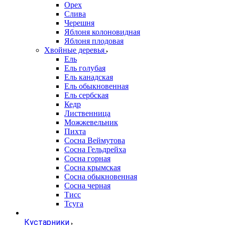
Орех
Слива
Черешня
Яблоня колоновидная
Яблоня плодовая
Хвойные деревья
Ель
Ель голубая
Ель канадская
Ель обыкновенная
Ель сербская
Кедр
Лиственница
Можжевельник
Пихта
Сосна Веймутова
Сосна Гельдрейха
Сосна горная
Сосна крымская
Сосна обыкновенная
Сосна черная
Тисс
Тсуга
Кустарники