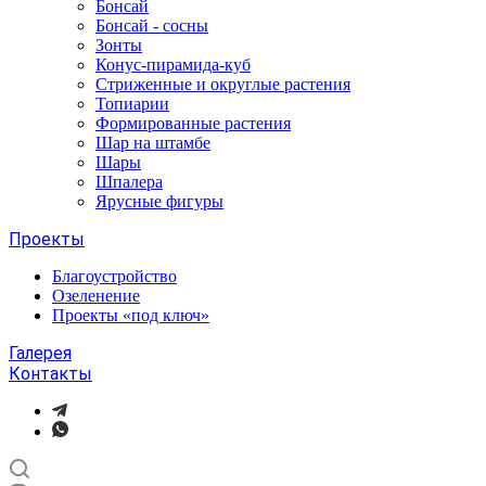
Бонсай
Бонсай - сосны
Зонты
Конус-пирамида-куб
Стриженные и округлые растения
Топиарии
Формированные растения
Шар на штамбе
Шары
Шпалера
Ярусные фигуры
Проекты
Благоустройство
Озеленение
Проекты «под ключ»
Галерея
Контакты