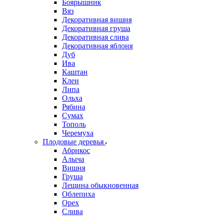
Боярышник
Вяз
Декоративная вишня
Декоративная груша
Декоративная слива
Декоративная яблоня
Дуб
Ива
Каштан
Клен
Липа
Ольха
Рябина
Сумах
Тополь
Черемуха
Плодовые деревья
Абрикос
Алыча
Вишня
Груша
Лещина обыкновенная
Облепиха
Орех
Слива