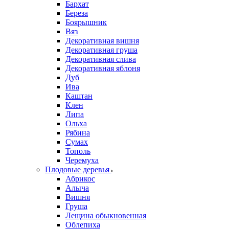
Бархат
Береза
Боярышник
Вяз
Декоративная вишня
Декоративная груша
Декоративная слива
Декоративная яблоня
Дуб
Ива
Каштан
Клен
Липа
Ольха
Рябина
Сумах
Тополь
Черемуха
Плодовые деревья
Абрикос
Алыча
Вишня
Груша
Лещина обыкновенная
Облепиха