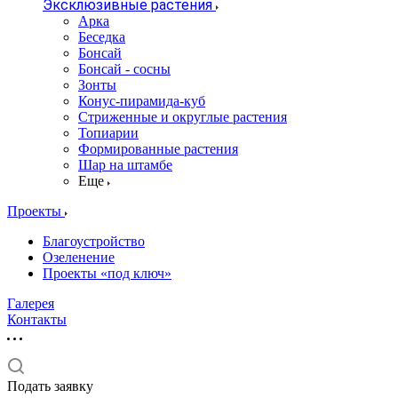
Эксклюзивные растения
Арка
Беседка
Бонсай
Бонсай - сосны
Зонты
Конус-пирамида-куб
Стриженные и округлые растения
Топиарии
Формированные растения
Шар на штамбе
Еще
Проекты
Благоустройство
Озеленение
Проекты «под ключ»
Галерея
Контакты
Подать заявку