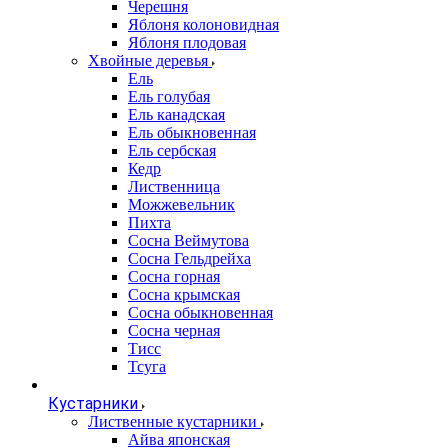
Черешня
Яблоня колоновидная
Яблоня плодовая
Хвойные деревья
Ель
Ель голубая
Ель канадская
Ель обыкновенная
Ель сербская
Кедр
Лиственница
Можжевельник
Пихта
Сосна Веймутова
Сосна Гельдрейха
Сосна горная
Сосна крымская
Сосна обыкновенная
Сосна черная
Тисс
Тсуга
Кустарники
Лиственные кустарники
Айва японская