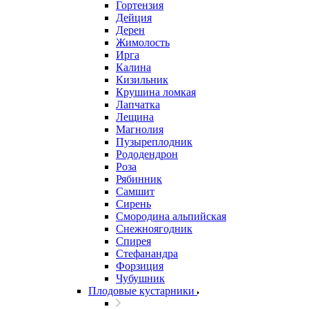
Гортензия
Дейция
Дерен
Жимолость
Ирга
Калина
Кизильник
Крушина ломкая
Лапчатка
Лещина
Магнолия
Пузыреплодник
Рододендрон
Роза
Рябинник
Самшит
Сирень
Смородина альпийская
Снежноягодник
Спирея
Стефанандра
Форзиция
Чубушник
Плодовые кустарники