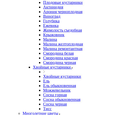
Плодовые кустарники
Актинидия
Арония черноплодная
Виноград
Голубика
Ежевика
Жимолость съедобная
Крыжовник
Малина
Малина желтоплодная
Малина ремонтантная
Смородина белая
Смородина красная
Смородина черная
Хвойные кустарники
Хвойные кустарники
Ель
Ель обыкновенная
Можжевельник
Сосна горная
Сосна обыкновенная
Сосна черная
Тисс
Многолетние цветы