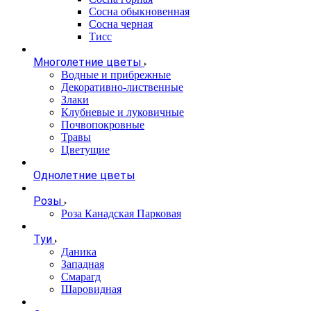
Сосна обыкновенная
Сосна черная
Тисс
Многолетние цветы
Водные и прибрежные
Декоративно-лиственные
Злаки
Клубневые и луковичные
Почвопокровные
Травы
Цветущие
Однолетние цветы
Розы
Роза Канадская Парковая
Туи
Даника
Западная
Смарагд
Шаровидная