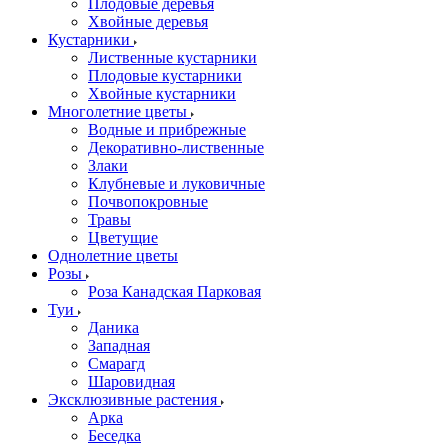
Плодовые деревья
Хвойные деревья
Кустарники
Лиственные кустарники
Плодовые кустарники
Хвойные кустарники
Многолетние цветы
Водные и прибрежные
Декоративно-лиственные
Злаки
Клубневые и луковичные
Почвопокровные
Травы
Цветущие
Однолетние цветы
Розы
Роза Канадская Парковая
Туи
Даника
Западная
Смарагд
Шаровидная
Эксклюзивные растения
Арка
Беседка