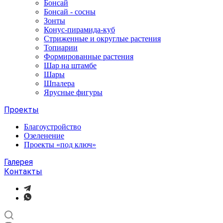
Бонсай
Бонсай - сосны
Зонты
Конус-пирамида-куб
Стриженные и округлые растения
Топиарии
Формированные растения
Шар на штамбе
Шары
Шпалера
Ярусные фигуры
Проекты
Благоустройство
Озеленение
Проекты «под ключ»
Галерея
Контакты