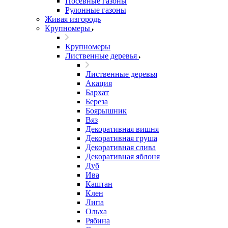
Посевные газоны
Рулонные газоны
Живая изгородь
Крупномеры
Крупномеры
Лиственные деревья
Лиственные деревья
Акация
Бархат
Береза
Боярышник
Вяз
Декоративная вишня
Декоративная груша
Декоративная слива
Декоративная яблоня
Дуб
Ива
Каштан
Клен
Липа
Ольха
Рябина