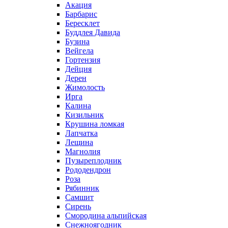
Акация
Барбарис
Бересклет
Буддлея Давида
Бузина
Вейгела
Гортензия
Дейция
Дерен
Жимолость
Ирга
Калина
Кизильник
Крушина ломкая
Лапчатка
Лещина
Магнолия
Пузыреплодник
Рододендрон
Роза
Рябинник
Самшит
Сирень
Смородина альпийская
Снежноягодник