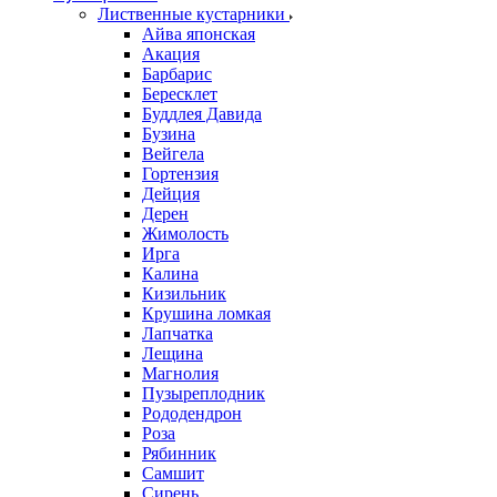
Лиственные кустарники
Айва японская
Акация
Барбарис
Бересклет
Буддлея Давида
Бузина
Вейгела
Гортензия
Дейция
Дерен
Жимолость
Ирга
Калина
Кизильник
Крушина ломкая
Лапчатка
Лещина
Магнолия
Пузыреплодник
Рододендрон
Роза
Рябинник
Самшит
Сирень