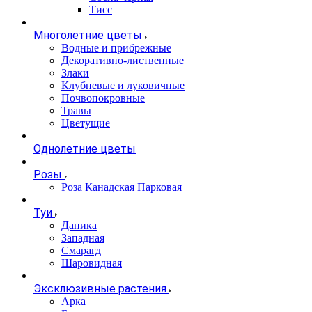
Тисс
Многолетние цветы
Водные и прибрежные
Декоративно-лиственные
Злаки
Клубневые и луковичные
Почвопокровные
Травы
Цветущие
Однолетние цветы
Розы
Роза Канадская Парковая
Туи
Даника
Западная
Смарагд
Шаровидная
Эксклюзивные растения
Арка