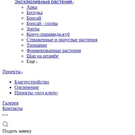
Эксклюзивные растения
Арка
Беседка
Бонсай
Бонсай - сосны
Зонты
Конус-пирамида-куб
Стриженные и округлые растения
Топиарии
Формированные растения
Шар на штамбе
Еще
Проекты
Благоустройство
Озеленение
Проекты «под ключ»
Галерея
Контакты
Подать заявку