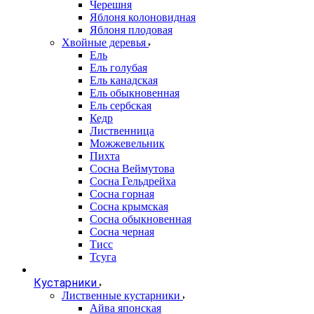
Черешня
Яблоня колоновидная
Яблоня плодовая
Хвойные деревья
Ель
Ель голубая
Ель канадская
Ель обыкновенная
Ель сербская
Кедр
Лиственница
Можжевельник
Пихта
Сосна Веймутова
Сосна Гельдрейха
Сосна горная
Сосна крымская
Сосна обыкновенная
Сосна черная
Тисс
Тсуга
Кустарники
Лиственные кустарники
Айва японская