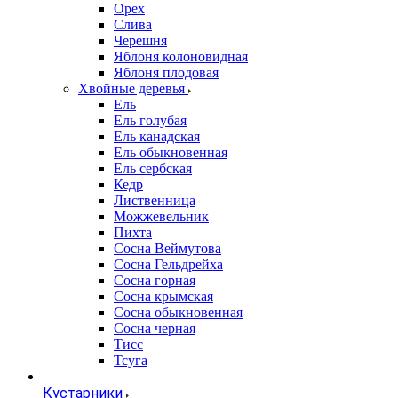
Орех
Слива
Черешня
Яблоня колоновидная
Яблоня плодовая
Хвойные деревья
Ель
Ель голубая
Ель канадская
Ель обыкновенная
Ель сербская
Кедр
Лиственница
Можжевельник
Пихта
Сосна Веймутова
Сосна Гельдрейха
Сосна горная
Сосна крымская
Сосна обыкновенная
Сосна черная
Тисс
Тсуга
Кустарники