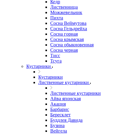
Кедр
Лиственница
Можжевельник
Пихта
Сосна Веймутова
Сосна Гельдрейха
Сосна горная
Сосна крымская
Сосна обыкновенная
Сосна черная
Тисс
Тсуга
Кустарники
Кустарники
Лиственные кустарники
Лиственные кустарники
Айва японская
Акация
Барбарис
Бересклет
Буддлея Давида
Бузина
Вейгела