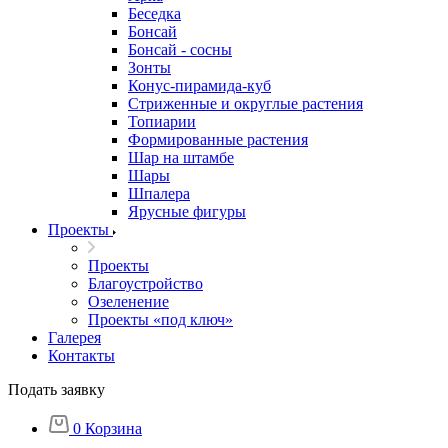
Беседка
Бонсай
Бонсай - сосны
Зонты
Конус-пирамида-куб
Стриженные и округлые растения
Топиарии
Формированные растения
Шар на штамбе
Шары
Шпалера
Ярусные фигуры
Проекты
Проекты
Благоустройство
Озеленение
Проекты «под ключ»
Галерея
Контакты
Подать заявку
0
Корзина