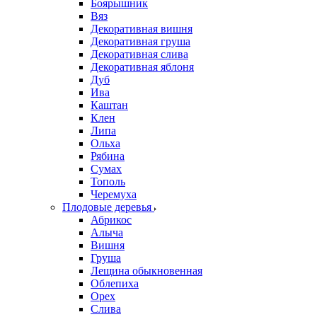
Боярышник
Вяз
Декоративная вишня
Декоративная груша
Декоративная слива
Декоративная яблоня
Дуб
Ива
Каштан
Клен
Липа
Ольха
Рябина
Сумах
Тополь
Черемуха
Плодовые деревья
Абрикос
Алыча
Вишня
Груша
Лещина обыкновенная
Облепиха
Орех
Слива