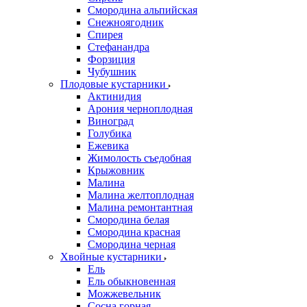
Смородина альпийская
Снежноягодник
Спирея
Стефанандра
Форзиция
Чубушник
Плодовые кустарники
Актинидия
Арония черноплодная
Виноград
Голубика
Ежевика
Жимолость съедобная
Крыжовник
Малина
Малина желтоплодная
Малина ремонтантная
Смородина белая
Смородина красная
Смородина черная
Хвойные кустарники
Ель
Ель обыкновенная
Можжевельник
Сосна горная