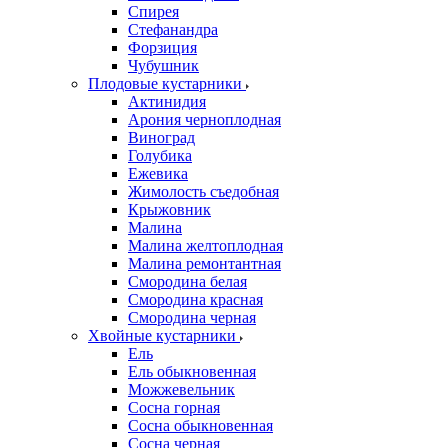
Спирея
Стефанандра
Форзиция
Чубушник
Плодовые кустарники
Актинидия
Арония черноплодная
Виноград
Голубика
Ежевика
Жимолость съедобная
Крыжовник
Малина
Малина желтоплодная
Малина ремонтантная
Смородина белая
Смородина красная
Смородина черная
Хвойные кустарники
Ель
Ель обыкновенная
Можжевельник
Сосна горная
Сосна обыкновенная
Сосна черная