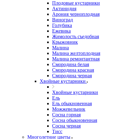
Плодовые кустарники
Актинидия
Арония черноплодная
Виноград
Голубика
Ежевика
Жимолость съедобная
Крыжовник
Малина
Малина желтоплодная
Малина ремонтантная
Смородина белая
Смородина красная
Смородина черная
Хвойные кустарники
Хвойные кустарники
Ель
Ель обыкновенная
Можжевельник
Сосна горная
Сосна обыкновенная
Сосна черная
Тисс
Многолетние цветы