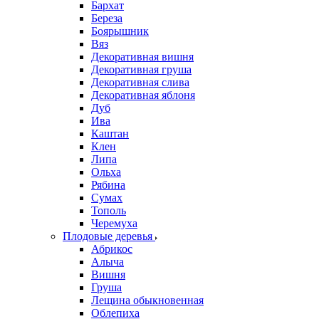
Бархат
Береза
Боярышник
Вяз
Декоративная вишня
Декоративная груша
Декоративная слива
Декоративная яблоня
Дуб
Ива
Каштан
Клен
Липа
Ольха
Рябина
Сумах
Тополь
Черемуха
Плодовые деревья
Абрикос
Алыча
Вишня
Груша
Лещина обыкновенная
Облепиха