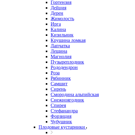
Гортензия
Дейция
Дерен
Жимолость
Ирга
Калина
Кизильник
Крушина ломкая
Лапчатка
Лещина
Магнолия
Пузыреплодник
Рододендрон
Роза
Рябинник
Самшит
Сирень
Смородина альпийская
Снежноягодник
Спирея
Стефанандра
Форзиция
Чубушник
Плодовые кустарники