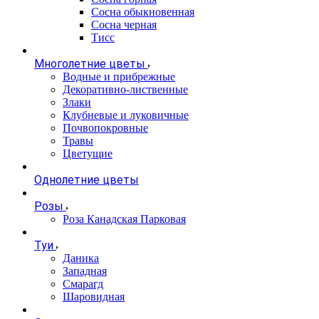
Сосна обыкновенная
Сосна черная
Тисс
Многолетние цветы
Водные и прибрежные
Декоративно-лиственные
Злаки
Клубневые и луковичные
Почвопокровные
Травы
Цветущие
Однолетние цветы
Розы
Роза Канадская Парковая
Туи
Даника
Западная
Смарагд
Шаровидная