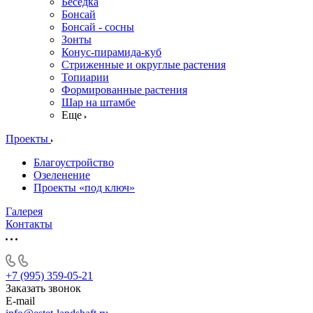
Беседка
Бонсай
Бонсай - сосны
Зонты
Конус-пирамида-куб
Стриженные и округлые растения
Топиарии
Формированные растения
Шар на штамбе
Еще
Проекты
Благоустройство
Озеленение
Проекты «под ключ»
Галерея
Контакты
+7 (995) 359-05-21
Заказать звонок
E-mail