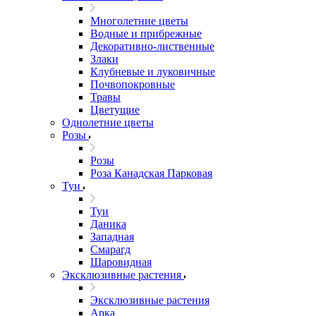
Многолетние цветы
Водные и прибрежные
Декоративно-лиственные
Злаки
Клубневые и луковичные
Почвопокровные
Травы
Цветущие
Однолетние цветы
Розы
Розы
Роза Канадская Парковая
Туи
Туи
Даника
Западная
Смарагд
Шаровидная
Эксклюзивные растения
Эксклюзивные растения
Арка