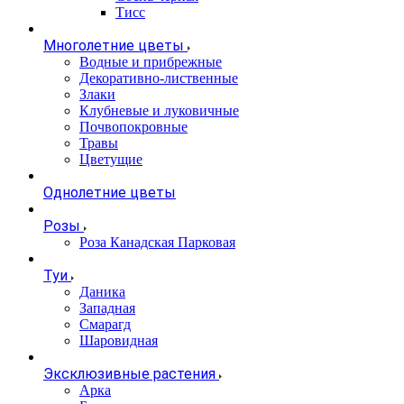
Тисс
Многолетние цветы
Водные и прибрежные
Декоративно-лиственные
Злаки
Клубневые и луковичные
Почвопокровные
Травы
Цветущие
Однолетние цветы
Розы
Роза Канадская Парковая
Туи
Даника
Западная
Смарагд
Шаровидная
Эксклюзивные растения
Арка