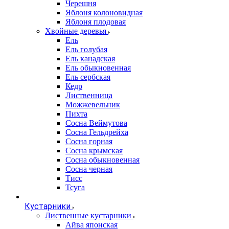
Черешня
Яблоня колоновидная
Яблоня плодовая
Хвойные деревья
Ель
Ель голубая
Ель канадская
Ель обыкновенная
Ель сербская
Кедр
Лиственница
Можжевельник
Пихта
Сосна Веймутова
Сосна Гельдрейха
Сосна горная
Сосна крымская
Сосна обыкновенная
Сосна черная
Тисс
Тсуга
Кустарники
Лиственные кустарники
Айва японская