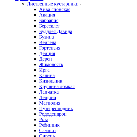
Лиственные кустарники
Айва японская
Акация
Барбарис
Бересклет
Буддлея Давида
Бузина
Вейгела
Гортензия
Дейция
Дерен
Жимолость
Ирга
Калина
Кизильник
Крушина ломкая
Лапчатка
Лещина
Магнолия
Пузыреплодник
Рододендрон
Роза
Рябинник
Самшит
Сирень