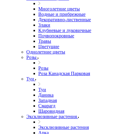
Многолетние цветы
Водные и прибрежные
Декоративно-лиственные
Злаки
Клубневые и луковичные
Почвопокровные
Травы
Цветущие
Однолетние цветы
Розы
Розы
Роза Канадская Парковая
Туи
Туи
Даника
Западная
Смарагд
Шаровидная
Эксклюзивные растения
Эксклюзивные растения
Арка