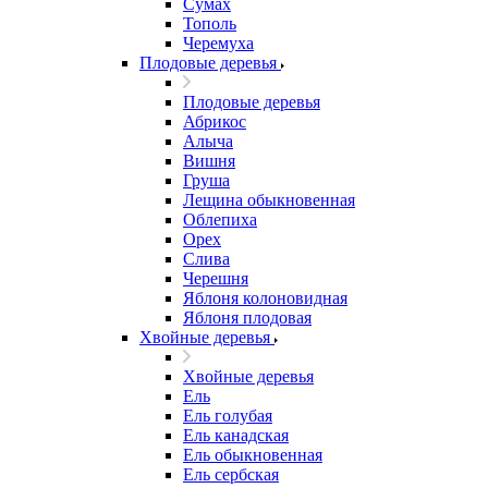
Сумах
Тополь
Черемуха
Плодовые деревья
Плодовые деревья
Абрикос
Алыча
Вишня
Груша
Лещина обыкновенная
Облепиха
Орех
Слива
Черешня
Яблоня колоновидная
Яблоня плодовая
Хвойные деревья
Хвойные деревья
Ель
Ель голубая
Ель канадская
Ель обыкновенная
Ель сербская