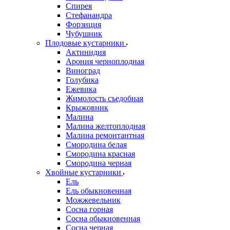
Спирея
Стефанандра
Форзиция
Чубушник
Плодовые кустарники
Актинидия
Арония черноплодная
Виноград
Голубика
Ежевика
Жимолость съедобная
Крыжовник
Малина
Малина желтоплодная
Малина ремонтантная
Смородина белая
Смородина красная
Смородина черная
Хвойные кустарники
Ель
Ель обыкновенная
Можжевельник
Сосна горная
Сосна обыкновенная
Сосна черная