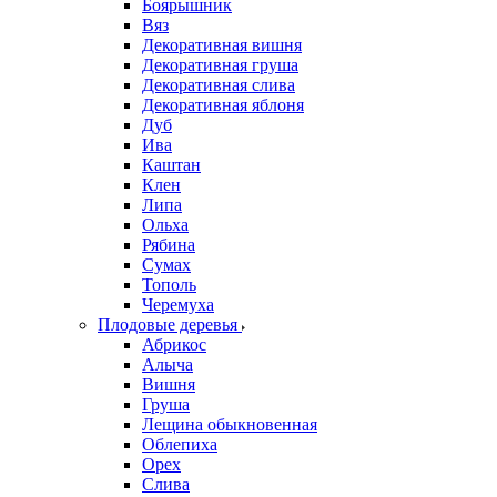
Боярышник
Вяз
Декоративная вишня
Декоративная груша
Декоративная слива
Декоративная яблоня
Дуб
Ива
Каштан
Клен
Липа
Ольха
Рябина
Сумах
Тополь
Черемуха
Плодовые деревья
Абрикос
Алыча
Вишня
Груша
Лещина обыкновенная
Облепиха
Орех
Слива