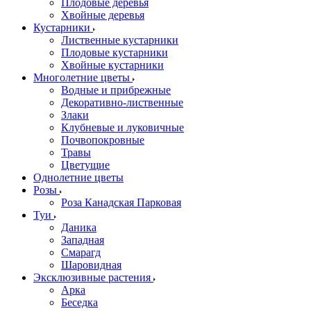
Плодовые деревья
Хвойные деревья
Кустарники
Лиственные кустарники
Плодовые кустарники
Хвойные кустарники
Многолетние цветы
Водные и прибрежные
Декоративно-лиственные
Злаки
Клубневые и луковичные
Почвопокровные
Травы
Цветущие
Однолетние цветы
Розы
Роза Канадская Парковая
Туи
Даника
Западная
Смарагд
Шаровидная
Эксклюзивные растения
Арка
Беседка