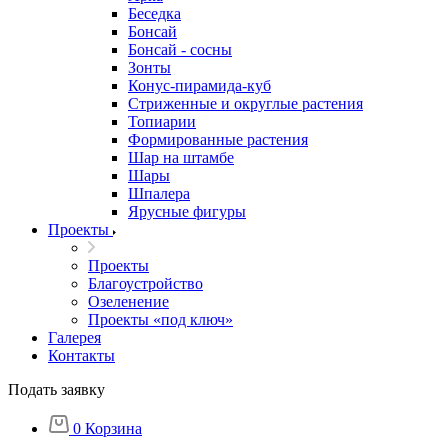
Беседка
Бонсай
Бонсай - сосны
Зонты
Конус-пирамида-куб
Стриженные и округлые растения
Топиарии
Формированные растения
Шар на штамбе
Шары
Шпалера
Ярусные фигуры
Проекты
Проекты
Благоустройство
Озеленение
Проекты «под ключ»
Галерея
Контакты
Подать заявку
0
Корзина