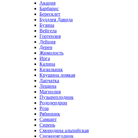
Акация
Барбарис
Бересклет
Буддлея Давида
Бузина
Вейгела
Гортензия
Дейция
Дерен
Жимолость
Ирга
Калина
Кизильник
Крушина ломкая
Лапчатка
Лещина
Магнолия
Пузыреплодник
Рододендрон
Роза
Рябинник
Самшит
Сирень
Смородина альпийская
Снежноягодник