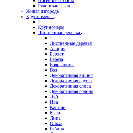
Посевные газоны
Рулонные газоны
Живая изгородь
Крупномеры
Крупномеры
Лиственные деревья
Лиственные деревья
Акация
Бархат
Береза
Боярышник
Вяз
Декоративная вишня
Декоративная груша
Декоративная слива
Декоративная яблоня
Дуб
Ива
Каштан
Клен
Липа
Ольха
Рябина