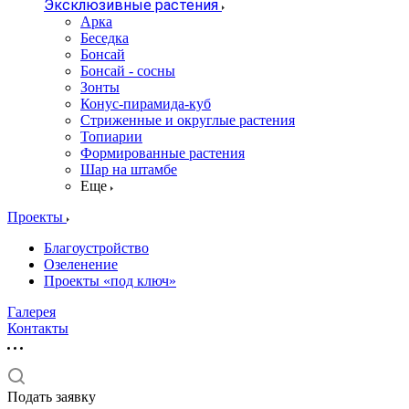
Эксклюзивные растения
Арка
Беседка
Бонсай
Бонсай - сосны
Зонты
Конус-пирамида-куб
Стриженные и округлые растения
Топиарии
Формированные растения
Шар на штамбе
Еще
Проекты
Благоустройство
Озеленение
Проекты «под ключ»
Галерея
Контакты
Подать заявку