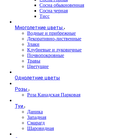
Сосна обыкновенная
Сосна черная
Тисс
Многолетние цветы
Водные и прибрежные
Декоративно-лиственные
Злаки
Клубневые и луковичные
Почвопокровные
Травы
Цветущие
Однолетние цветы
Розы
Роза Канадская Парковая
Туи
Даника
Западная
Смарагд
Шаровидная