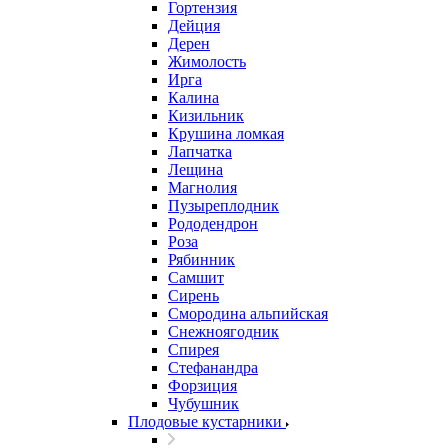
Гортензия
Дейция
Дерен
Жимолость
Ирга
Калина
Кизильник
Крушина ломкая
Лапчатка
Лещина
Магнолия
Пузыреплодник
Рододендрон
Роза
Рябинник
Самшит
Сирень
Смородина альпийская
Снежноягодник
Спирея
Стефанандра
Форзиция
Чубушник
Плодовые кустарники