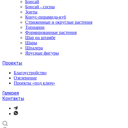
Бонсай
Бонсай - сосны
Зонты
Конус-пирамида-куб
Стриженные и округлые растения
Топиарии
Формированные растения
Шар на штамбе
Шары
Шпалера
Ярусные фигуры
Проекты
Благоустройство
Озеленение
Проекты «под ключ»
Галерея
Контакты