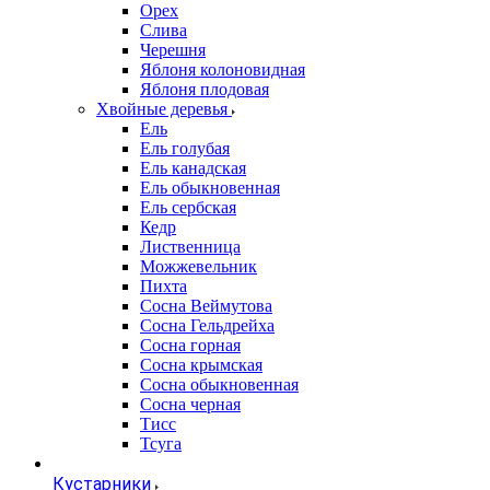
Орех
Слива
Черешня
Яблоня колоновидная
Яблоня плодовая
Хвойные деревья
Ель
Ель голубая
Ель канадская
Ель обыкновенная
Ель сербская
Кедр
Лиственница
Можжевельник
Пихта
Сосна Веймутова
Сосна Гельдрейха
Сосна горная
Сосна крымская
Сосна обыкновенная
Сосна черная
Тисс
Тсуга
Кустарники