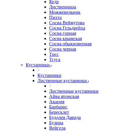
Кедр
Лиственница
Можжевельник
Пихта
Сосна Веймутова
Сосна Гельдрейха
Сосна горная
Сосна крымская
Сосна обыкновенная
Сосна черная
Тисс
Тсуга
Кустарники
Кустарники
Лиственные кустарники
Лиственные кустарники
Айва японская
Акация
Барбарис
Бересклет
Буддлея Давида
Бузина
Вейгела