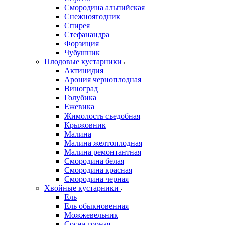
Смородина альпийская
Снежноягодник
Спирея
Стефанандра
Форзиция
Чубушник
Плодовые кустарники
Актинидия
Арония черноплодная
Виноград
Голубика
Ежевика
Жимолость съедобная
Крыжовник
Малина
Малина желтоплодная
Малина ремонтантная
Смородина белая
Смородина красная
Смородина черная
Хвойные кустарники
Ель
Ель обыкновенная
Можжевельник
Сосна горная