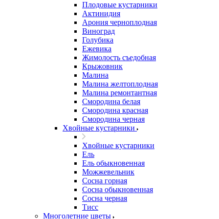
Плодовые кустарники
Актинидия
Арония черноплодная
Виноград
Голубика
Ежевика
Жимолость съедобная
Крыжовник
Малина
Малина желтоплодная
Малина ремонтантная
Смородина белая
Смородина красная
Смородина черная
Хвойные кустарники
Хвойные кустарники
Ель
Ель обыкновенная
Можжевельник
Сосна горная
Сосна обыкновенная
Сосна черная
Тисс
Многолетние цветы