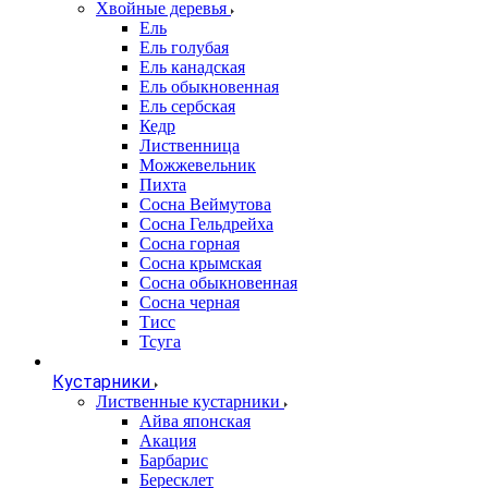
Хвойные деревья
Ель
Ель голубая
Ель канадская
Ель обыкновенная
Ель сербская
Кедр
Лиственница
Можжевельник
Пихта
Сосна Веймутова
Сосна Гельдрейха
Сосна горная
Сосна крымская
Сосна обыкновенная
Сосна черная
Тисс
Тсуга
Кустарники
Лиственные кустарники
Айва японская
Акация
Барбарис
Бересклет