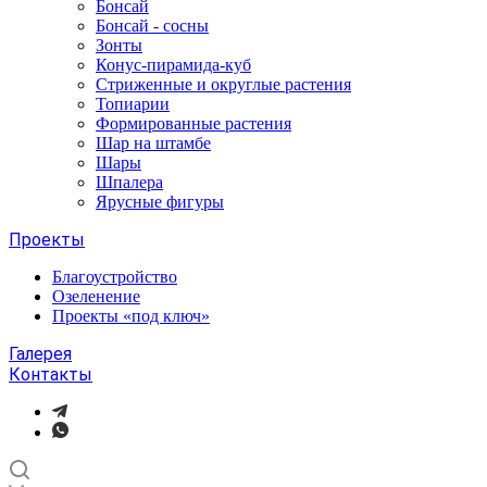
Бонсай
Бонсай - сосны
Зонты
Конус-пирамида-куб
Стриженные и округлые растения
Топиарии
Формированные растения
Шар на штамбе
Шары
Шпалера
Ярусные фигуры
Проекты
Благоустройство
Озеленение
Проекты «под ключ»
Галерея
Контакты