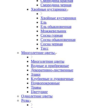
Смородина красная
Смородина черная
Хвойные кустарники
Хвойные кустарники
Ель
Ель обыкновенная
Можжевельник
Сосна горная
Сосна обыкновенная
Сосна черная
Тисс
Многолетние цветы
Многолетние цветы
Водные и прибрежные
Декоративно-лиственные
Злаки
Клубневые и луковичные
Почвопокровные
Травы
Цветущие
Однолетние цветы
Розы