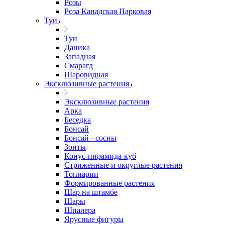
Розы
Роза Канадская Парковая
Туи
Туи
Даника
Западная
Смарагд
Шаровидная
Эксклюзивные растения
Эксклюзивные растения
Арка
Беседка
Бонсай
Бонсай - сосны
Зонты
Конус-пирамида-куб
Стриженные и округлые растения
Топиарии
Формированные растения
Шар на штамбе
Шары
Шпалера
Ярусные фигуры