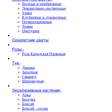
Водные и прибрежные
Декоративно-лиственные
Злаки
Клубневые и луковичные
Почвопокровные
Травы
Цветущие
Однолетние цветы
Розы
Роза Канадская Парковая
Туи
Даника
Западная
Смарагд
Шаровидная
Эксклюзивные растения
Арка
Беседка
Бонсай
Бонсай - сосны