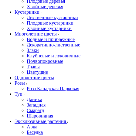
Плодовые деревья
Хвойные деревья
Кустарники
Лиственные кустарники
Плодовые кустарники
Хвойные кустарники
Многолетние цветы
Водные и прибрежные
Декоративно-лиственные
Злаки
Клубневые и луковичные
Почвопокровные
Травы
Цветущие
Однолетние цветы
Розы
Роза Канадская Парковая
Туи
Даника
Западная
Смарагд
Шаровидная
Эксклюзивные растения
Арка
Беседка