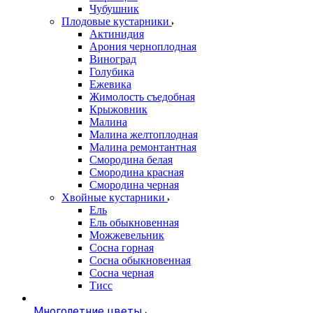
Чубушник
Плодовые кустарники
Актинидия
Арония черноплодная
Виноград
Голубика
Ежевика
Жимолость съедобная
Крыжовник
Малина
Малина желтоплодная
Малина ремонтантная
Смородина белая
Смородина красная
Смородина черная
Хвойные кустарники
Ель
Ель обыкновенная
Можжевельник
Сосна горная
Сосна обыкновенная
Сосна черная
Тисс
Многолетние цветы