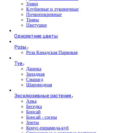
Злаки
Клубневые и луковичные
Почвопокровные
Травы
Цветущие
Однолетние цветы
Розы
Роза Канадская Парковая
Туи
Даника
Западная
Смарагд
Шаровидная
Эксклюзивные растения
Арка
Беседка
Бонсай
Бонсай - сосны
Зонты
Конус-пирамида-куб