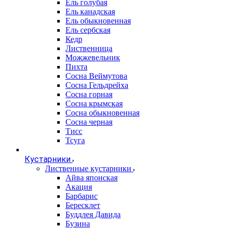
Ель голубая
Ель канадская
Ель обыкновенная
Ель сербская
Кедр
Лиственница
Можжевельник
Пихта
Сосна Веймутова
Сосна Гельдрейха
Сосна горная
Сосна крымская
Сосна обыкновенная
Сосна черная
Тисс
Тсуга
Кустарники
Лиственные кустарники
Айва японская
Акация
Барбарис
Бересклет
Буддлея Давида
Бузина