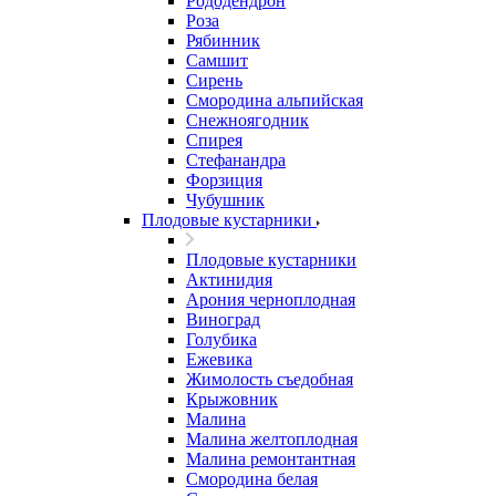
Рододендрон
Роза
Рябинник
Самшит
Сирень
Смородина альпийская
Снежноягодник
Спирея
Стефанандра
Форзиция
Чубушник
Плодовые кустарники
Плодовые кустарники
Актинидия
Арония черноплодная
Виноград
Голубика
Ежевика
Жимолость съедобная
Крыжовник
Малина
Малина желтоплодная
Малина ремонтантная
Смородина белая