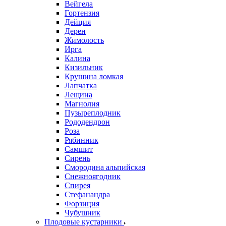
Вейгела
Гортензия
Дейция
Дерен
Жимолость
Ирга
Калина
Кизильник
Крушина ломкая
Лапчатка
Лещина
Магнолия
Пузыреплодник
Рододендрон
Роза
Рябинник
Самшит
Сирень
Смородина альпийская
Снежноягодник
Спирея
Стефанандра
Форзиция
Чубушник
Плодовые кустарники