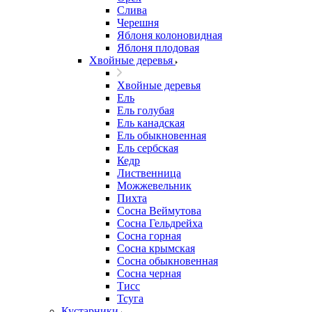
Слива
Черешня
Яблоня колоновидная
Яблоня плодовая
Хвойные деревья
Хвойные деревья
Ель
Ель голубая
Ель канадская
Ель обыкновенная
Ель сербская
Кедр
Лиственница
Можжевельник
Пихта
Сосна Веймутова
Сосна Гельдрейха
Сосна горная
Сосна крымская
Сосна обыкновенная
Сосна черная
Тисс
Тсуга
Кустарники