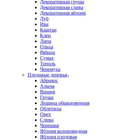
Декоративная груша
Декоративная слива
Декоративная яблоня
Дуб
Ива
Каштан
Клен
Липа
Ольха
Рябина
Сумах
Тополь
Черемуха
Плодовые деревья
Абрикос
Алыча
Вишня
Груша
Лещина обыкновенная
Облепиха
Орех
Слива
Черешня
Яблоня колоновидная
Яблоня плодовая