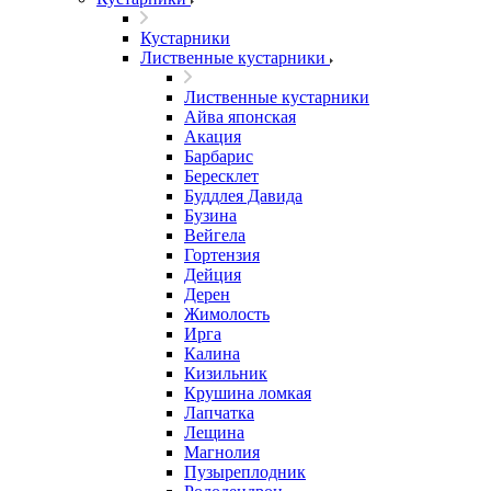
Кустарники
Лиственные кустарники
Лиственные кустарники
Айва японская
Акация
Барбарис
Бересклет
Буддлея Давида
Бузина
Вейгела
Гортензия
Дейция
Дерен
Жимолость
Ирга
Калина
Кизильник
Крушина ломкая
Лапчатка
Лещина
Магнолия
Пузыреплодник