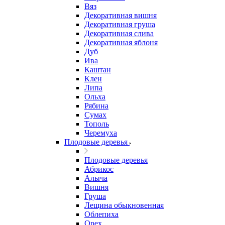
Вяз
Декоративная вишня
Декоративная груша
Декоративная слива
Декоративная яблоня
Дуб
Ива
Каштан
Клен
Липа
Ольха
Рябина
Сумах
Тополь
Черемуха
Плодовые деревья
Плодовые деревья
Абрикос
Алыча
Вишня
Груша
Лещина обыкновенная
Облепиха
Орех