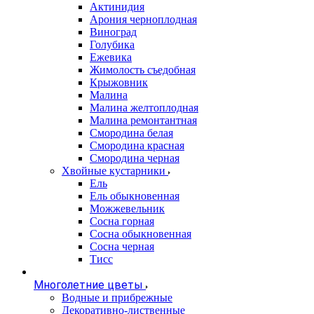
Актинидия
Арония черноплодная
Виноград
Голубика
Ежевика
Жимолость съедобная
Крыжовник
Малина
Малина желтоплодная
Малина ремонтантная
Смородина белая
Смородина красная
Смородина черная
Хвойные кустарники
Ель
Ель обыкновенная
Можжевельник
Сосна горная
Сосна обыкновенная
Сосна черная
Тисс
Многолетние цветы
Водные и прибрежные
Декоративно-лиственные