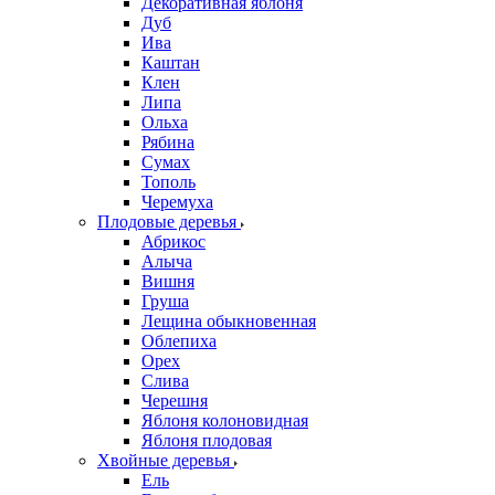
Декоративная яблоня
Дуб
Ива
Каштан
Клен
Липа
Ольха
Рябина
Сумах
Тополь
Черемуха
Плодовые деревья
Абрикос
Алыча
Вишня
Груша
Лещина обыкновенная
Облепиха
Орех
Слива
Черешня
Яблоня колоновидная
Яблоня плодовая
Хвойные деревья
Ель