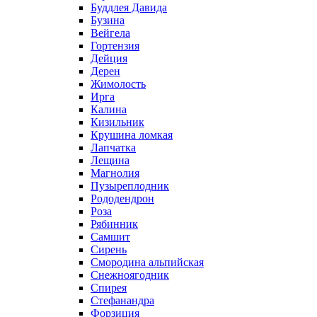
Буддлея Давида
Бузина
Вейгела
Гортензия
Дейция
Дерен
Жимолость
Ирга
Калина
Кизильник
Крушина ломкая
Лапчатка
Лещина
Магнолия
Пузыреплодник
Рододендрон
Роза
Рябинник
Самшит
Сирень
Смородина альпийская
Снежноягодник
Спирея
Стефанандра
Форзиция