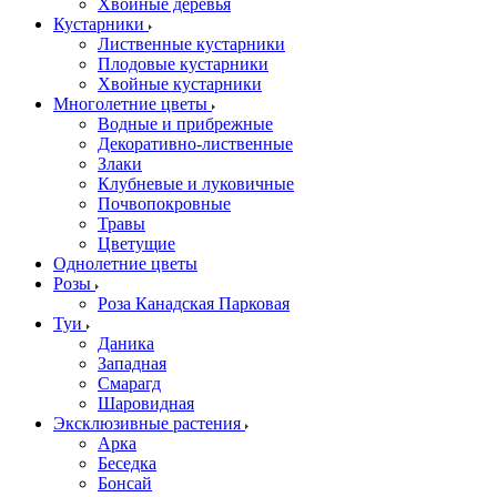
Хвойные деревья
Кустарники
Лиственные кустарники
Плодовые кустарники
Хвойные кустарники
Многолетние цветы
Водные и прибрежные
Декоративно-лиственные
Злаки
Клубневые и луковичные
Почвопокровные
Травы
Цветущие
Однолетние цветы
Розы
Роза Канадская Парковая
Туи
Даника
Западная
Смарагд
Шаровидная
Эксклюзивные растения
Арка
Беседка
Бонсай