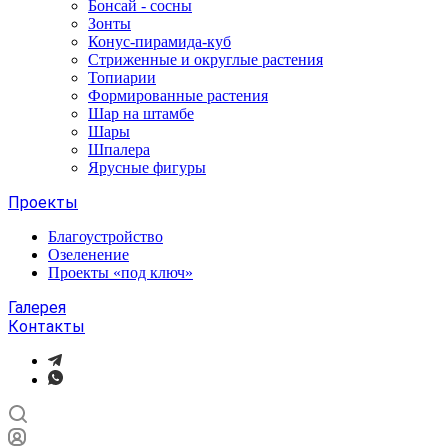
Бонсай - сосны
Зонты
Конус-пирамида-куб
Стриженные и округлые растения
Топиарии
Формированные растения
Шар на штамбе
Шары
Шпалера
Ярусные фигуры
Проекты
Благоустройство
Озеленение
Проекты «под ключ»
Галерея
Контакты