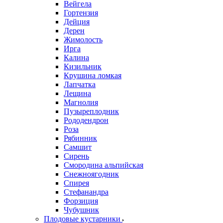
Вейгела
Гортензия
Дейция
Дерен
Жимолость
Ирга
Калина
Кизильник
Крушина ломкая
Лапчатка
Лещина
Магнолия
Пузыреплодник
Рододендрон
Роза
Рябинник
Самшит
Сирень
Смородина альпийская
Снежноягодник
Спирея
Стефанандра
Форзиция
Чубушник
Плодовые кустарники