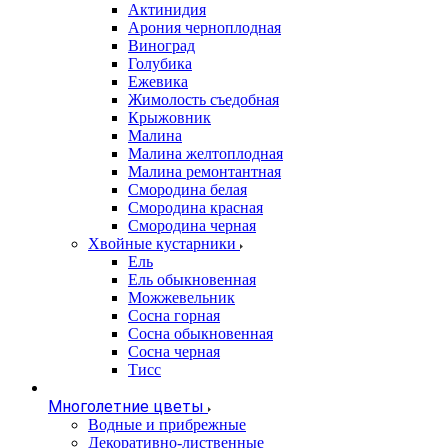
Актинидия
Арония черноплодная
Виноград
Голубика
Ежевика
Жимолость съедобная
Крыжовник
Малина
Малина желтоплодная
Малина ремонтантная
Смородина белая
Смородина красная
Смородина черная
Хвойные кустарники
Ель
Ель обыкновенная
Можжевельник
Сосна горная
Сосна обыкновенная
Сосна черная
Тисс
Многолетние цветы
Водные и прибрежные
Декоративно-лиственные