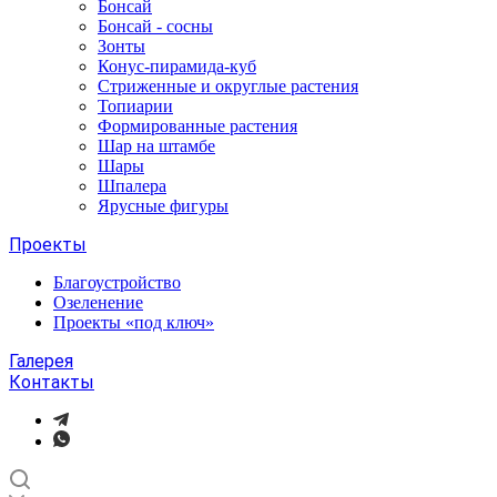
Бонсай
Бонсай - сосны
Зонты
Конус-пирамида-куб
Стриженные и округлые растения
Топиарии
Формированные растения
Шар на штамбе
Шары
Шпалера
Ярусные фигуры
Проекты
Благоустройство
Озеленение
Проекты «под ключ»
Галерея
Контакты