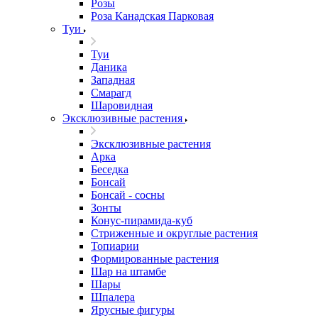
Розы
Роза Канадская Парковая
Туи
Туи
Даника
Западная
Смарагд
Шаровидная
Эксклюзивные растения
Эксклюзивные растения
Арка
Беседка
Бонсай
Бонсай - сосны
Зонты
Конус-пирамида-куб
Стриженные и округлые растения
Топиарии
Формированные растения
Шар на штамбе
Шары
Шпалера
Ярусные фигуры