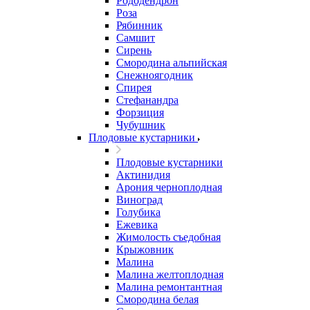
Рододендрон
Роза
Рябинник
Самшит
Сирень
Смородина альпийская
Снежноягодник
Спирея
Стефанандра
Форзиция
Чубушник
Плодовые кустарники
Плодовые кустарники
Актинидия
Арония черноплодная
Виноград
Голубика
Ежевика
Жимолость съедобная
Крыжовник
Малина
Малина желтоплодная
Малина ремонтантная
Смородина белая