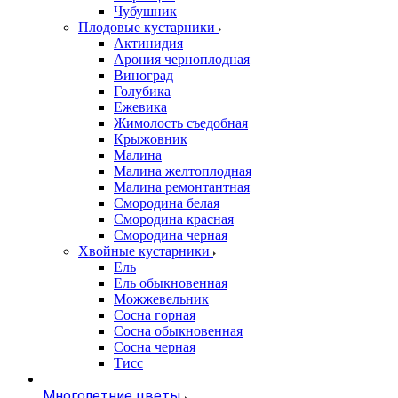
Чубушник
Плодовые кустарники
Актинидия
Арония черноплодная
Виноград
Голубика
Ежевика
Жимолость съедобная
Крыжовник
Малина
Малина желтоплодная
Малина ремонтантная
Смородина белая
Смородина красная
Смородина черная
Хвойные кустарники
Ель
Ель обыкновенная
Можжевельник
Сосна горная
Сосна обыкновенная
Сосна черная
Тисс
Многолетние цветы