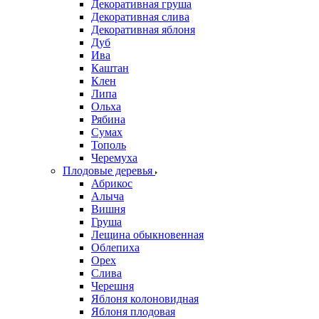
Декоративная груша
Декоративная слива
Декоративная яблоня
Дуб
Ива
Каштан
Клен
Липа
Ольха
Рябина
Сумах
Тополь
Черемуха
Плодовые деревья
Абрикос
Алыча
Вишня
Груша
Лещина обыкновенная
Облепиха
Орех
Слива
Черешня
Яблоня колоновидная
Яблоня плодовая