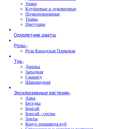
Злаки
Клубневые и луковичные
Почвопокровные
Травы
Цветущие
Однолетние цветы
Розы
Роза Канадская Парковая
Туи
Даника
Западная
Смарагд
Шаровидная
Эксклюзивные растения
Арка
Беседка
Бонсай
Бонсай - сосны
Зонты
Конус-пирамида-куб