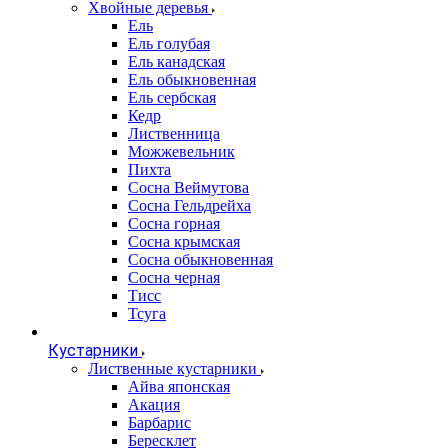
Хвойные деревья
Ель
Ель голубая
Ель канадская
Ель обыкновенная
Ель сербская
Кедр
Лиственница
Можжевельник
Пихта
Сосна Веймутова
Сосна Гельдрейха
Сосна горная
Сосна крымская
Сосна обыкновенная
Сосна черная
Тисс
Тсуга
Кустарники
Лиственные кустарники
Айва японская
Акация
Барбарис
Бересклет