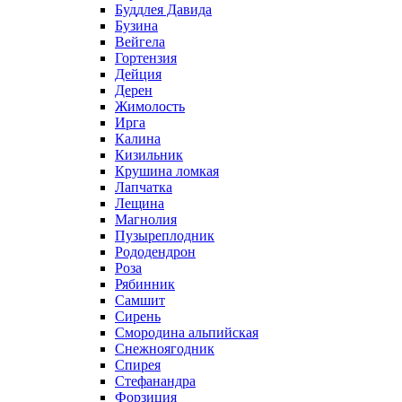
Буддлея Давида
Бузина
Вейгела
Гортензия
Дейция
Дерен
Жимолость
Ирга
Калина
Кизильник
Крушина ломкая
Лапчатка
Лещина
Магнолия
Пузыреплодник
Рододендрон
Роза
Рябинник
Самшит
Сирень
Смородина альпийская
Снежноягодник
Спирея
Стефанандра
Форзиция