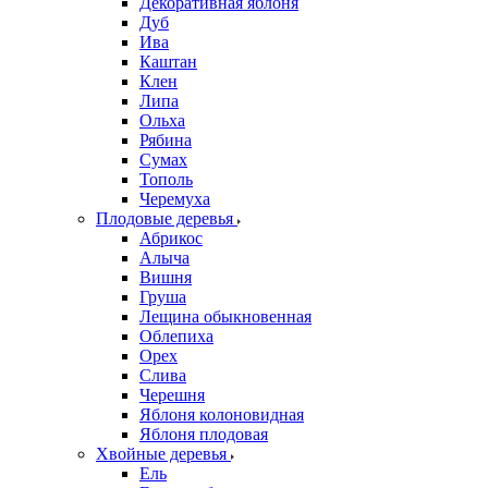
Декоративная яблоня
Дуб
Ива
Каштан
Клен
Липа
Ольха
Рябина
Сумах
Тополь
Черемуха
Плодовые деревья
Абрикос
Алыча
Вишня
Груша
Лещина обыкновенная
Облепиха
Орех
Слива
Черешня
Яблоня колоновидная
Яблоня плодовая
Хвойные деревья
Ель