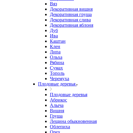
Вяз
Декоративная вишня
Декоративная груша
Декоративная слива
Декоративная яблоня
Дуб
Ива
Каштан
Клен
Липа
Ольха
Рябина
Сумах
Тополь
Черемуха
Плодовые деревья
Плодовые деревья
Абрикос
Алыча
Вишня
Груша
Лещина обыкновенная
Облепиха
Орех