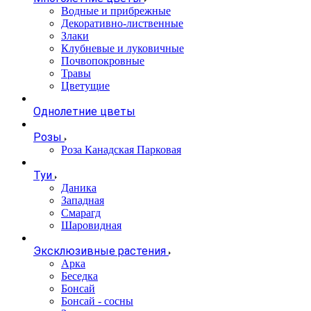
Водные и прибрежные
Декоративно-лиственные
Злаки
Клубневые и луковичные
Почвопокровные
Травы
Цветущие
Однолетние цветы
Розы
Роза Канадская Парковая
Туи
Даника
Западная
Смарагд
Шаровидная
Эксклюзивные растения
Арка
Беседка
Бонсай
Бонсай - сосны