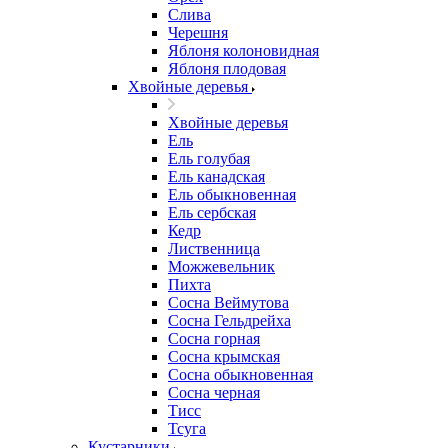
Слива
Черешня
Яблоня колоновидная
Яблоня плодовая
Хвойные деревья
Хвойные деревья
Ель
Ель голубая
Ель канадская
Ель обыкновенная
Ель сербская
Кедр
Лиственница
Можжевельник
Пихта
Сосна Веймутова
Сосна Гельдрейха
Сосна горная
Сосна крымская
Сосна обыкновенная
Сосна черная
Тисс
Тсуга
Кустарники