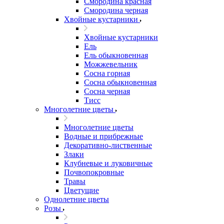
Смородина красная
Смородина черная
Хвойные кустарники
Хвойные кустарники
Ель
Ель обыкновенная
Можжевельник
Сосна горная
Сосна обыкновенная
Сосна черная
Тисс
Многолетние цветы
Многолетние цветы
Водные и прибрежные
Декоративно-лиственные
Злаки
Клубневые и луковичные
Почвопокровные
Травы
Цветущие
Однолетние цветы
Розы