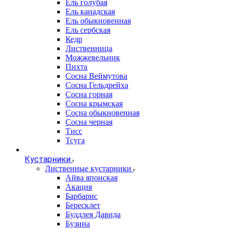
Ель голубая
Ель канадская
Ель обыкновенная
Ель сербская
Кедр
Лиственница
Можжевельник
Пихта
Сосна Веймутова
Сосна Гельдрейха
Сосна горная
Сосна крымская
Сосна обыкновенная
Сосна черная
Тисс
Тсуга
Кустарники
Лиственные кустарники
Айва японская
Акация
Барбарис
Бересклет
Буддлея Давида
Бузина