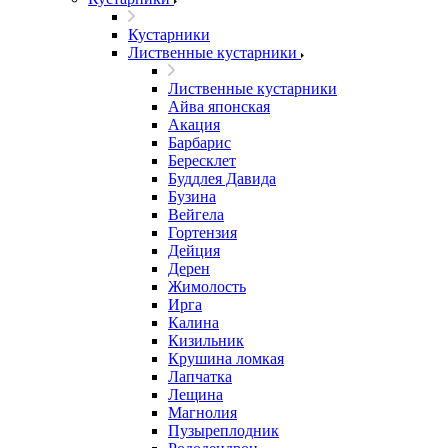
Кустарники
Лиственные кустарники
Лиственные кустарники
Айва японская
Акация
Барбарис
Бересклет
Буддлея Давида
Бузина
Вейгела
Гортензия
Дейция
Дерен
Жимолость
Ирга
Калина
Кизильник
Крушина ломкая
Лапчатка
Лещина
Магнолия
Пузыреплодник