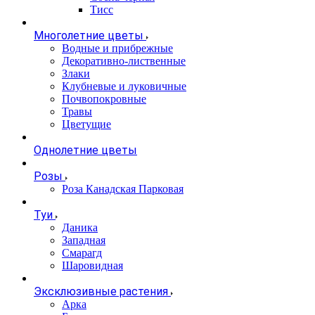
Тисс
Многолетние цветы
Водные и прибрежные
Декоративно-лиственные
Злаки
Клубневые и луковичные
Почвопокровные
Травы
Цветущие
Однолетние цветы
Розы
Роза Канадская Парковая
Туи
Даника
Западная
Смарагд
Шаровидная
Эксклюзивные растения
Арка