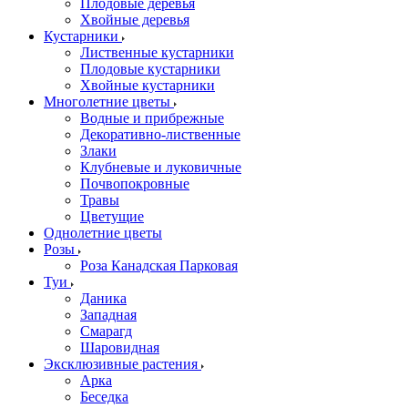
Плодовые деревья
Хвойные деревья
Кустарники
Лиственные кустарники
Плодовые кустарники
Хвойные кустарники
Многолетние цветы
Водные и прибрежные
Декоративно-лиственные
Злаки
Клубневые и луковичные
Почвопокровные
Травы
Цветущие
Однолетние цветы
Розы
Роза Канадская Парковая
Туи
Даника
Западная
Смарагд
Шаровидная
Эксклюзивные растения
Арка
Беседка