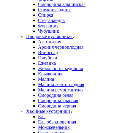
Смородина альпийская
Снежноягодник
Спирея
Стефанандра
Форзиция
Чубушник
Плодовые кустарники
Актинидия
Арония черноплодная
Виноград
Голубика
Ежевика
Жимолость съедобная
Крыжовник
Малина
Малина желтоплодная
Малина ремонтантная
Смородина белая
Смородина красная
Смородина черная
Хвойные кустарники
Ель
Ель обыкновенная
Можжевельник
Сосна горная