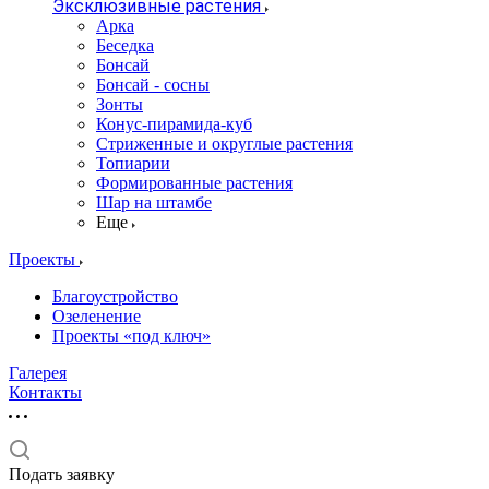
Эксклюзивные растения
Арка
Беседка
Бонсай
Бонсай - сосны
Зонты
Конус-пирамида-куб
Стриженные и округлые растения
Топиарии
Формированные растения
Шар на штамбе
Еще
Проекты
Благоустройство
Озеленение
Проекты «под ключ»
Галерея
Контакты
Подать заявку