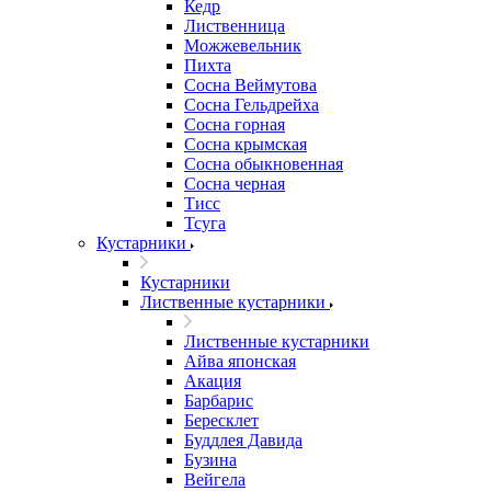
Кедр
Лиственница
Можжевельник
Пихта
Сосна Веймутова
Сосна Гельдрейха
Сосна горная
Сосна крымская
Сосна обыкновенная
Сосна черная
Тисс
Тсуга
Кустарники
Кустарники
Лиственные кустарники
Лиственные кустарники
Айва японская
Акация
Барбарис
Бересклет
Буддлея Давида
Бузина
Вейгела