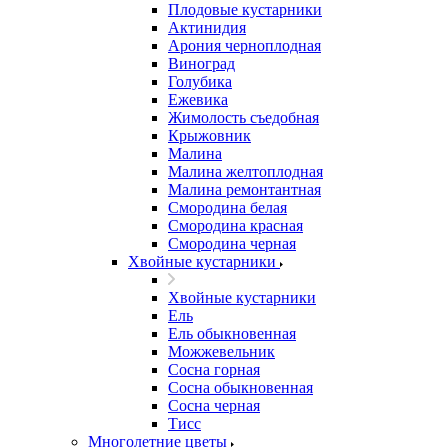
Плодовые кустарники
Актинидия
Арония черноплодная
Виноград
Голубика
Ежевика
Жимолость съедобная
Крыжовник
Малина
Малина желтоплодная
Малина ремонтантная
Смородина белая
Смородина красная
Смородина черная
Хвойные кустарники
Хвойные кустарники
Ель
Ель обыкновенная
Можжевельник
Сосна горная
Сосна обыкновенная
Сосна черная
Тисс
Многолетние цветы