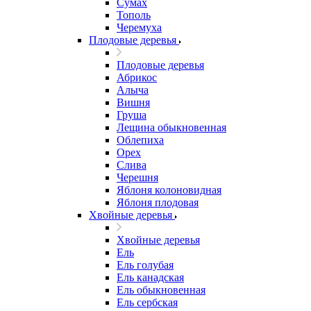
Сумах
Тополь
Черемуха
Плодовые деревья
Плодовые деревья
Абрикос
Алыча
Вишня
Груша
Лещина обыкновенная
Облепиха
Орех
Слива
Черешня
Яблоня колоновидная
Яблоня плодовая
Хвойные деревья
Хвойные деревья
Ель
Ель голубая
Ель канадская
Ель обыкновенная
Ель сербская