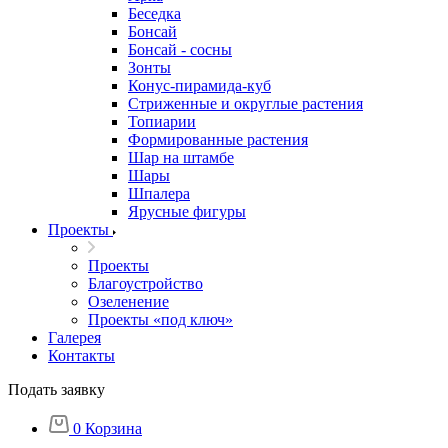
Беседка
Бонсай
Бонсай - сосны
Зонты
Конус-пирамида-куб
Стриженные и округлые растения
Топиарии
Формированные растения
Шар на штамбе
Шары
Шпалера
Ярусные фигуры
Проекты
Проекты
Благоустройство
Озеленение
Проекты «под ключ»
Галерея
Контакты
Подать заявку
0
Корзина