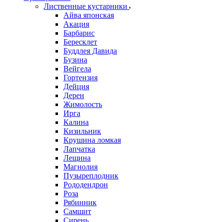
Лиственные кустарники
Айва японская
Акация
Барбарис
Бересклет
Буддлея Давида
Бузина
Вейгела
Гортензия
Дейция
Дерен
Жимолость
Ирга
Калина
Кизильник
Крушина ломкая
Лапчатка
Лещина
Магнолия
Пузыреплодник
Рододендрон
Роза
Рябинник
Самшит
Сирень