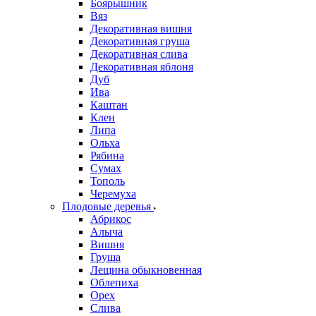
Боярышник
Вяз
Декоративная вишня
Декоративная груша
Декоративная слива
Декоративная яблоня
Дуб
Ива
Каштан
Клен
Липа
Ольха
Рябина
Сумах
Тополь
Черемуха
Плодовые деревья
Абрикос
Алыча
Вишня
Груша
Лещина обыкновенная
Облепиха
Орех
Слива