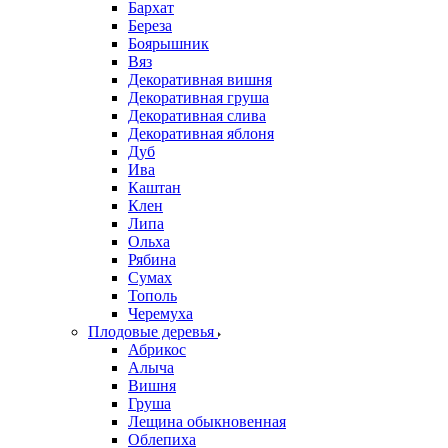
Бархат
Береза
Боярышник
Вяз
Декоративная вишня
Декоративная груша
Декоративная слива
Декоративная яблоня
Дуб
Ива
Каштан
Клен
Липа
Ольха
Рябина
Сумах
Тополь
Черемуха
Плодовые деревья
Абрикос
Алыча
Вишня
Груша
Лещина обыкновенная
Облепиха