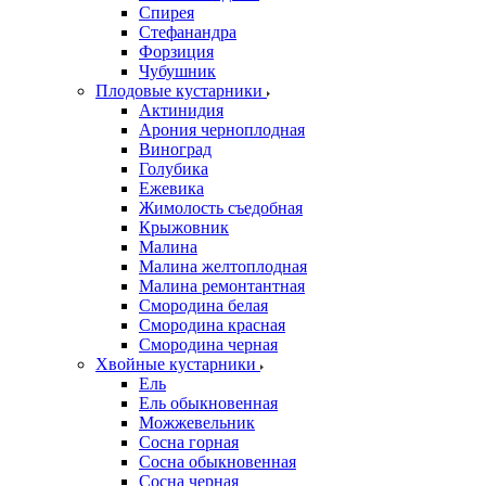
Спирея
Стефанандра
Форзиция
Чубушник
Плодовые кустарники
Актинидия
Арония черноплодная
Виноград
Голубика
Ежевика
Жимолость съедобная
Крыжовник
Малина
Малина желтоплодная
Малина ремонтантная
Смородина белая
Смородина красная
Смородина черная
Хвойные кустарники
Ель
Ель обыкновенная
Можжевельник
Сосна горная
Сосна обыкновенная
Сосна черная