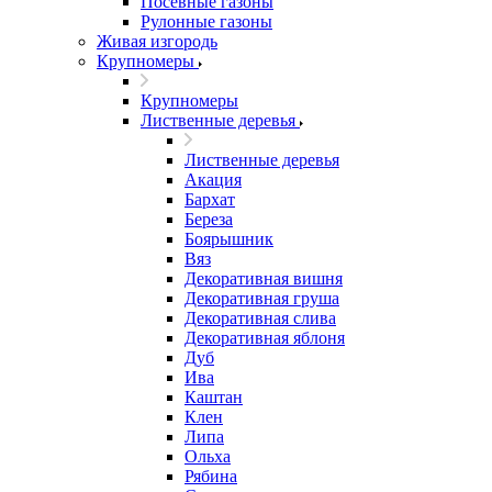
Посевные газоны
Рулонные газоны
Живая изгородь
Крупномеры
Крупномеры
Лиственные деревья
Лиственные деревья
Акация
Бархат
Береза
Боярышник
Вяз
Декоративная вишня
Декоративная груша
Декоративная слива
Декоративная яблоня
Дуб
Ива
Каштан
Клен
Липа
Ольха
Рябина