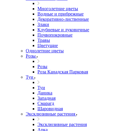
Многолетние цветы
Водные и прибрежные
Декоративно-лиственные
Злаки
Клубневые и луковичные
Почвопокровные
Травы
Цветущие
Однолетние цветы
Розы
Розы
Роза Канадская Парковая
Туи
Туи
Даника
Западная
Смарагд
Шаровидная
Эксклюзивные растения
Эксклюзивные растения
Арка