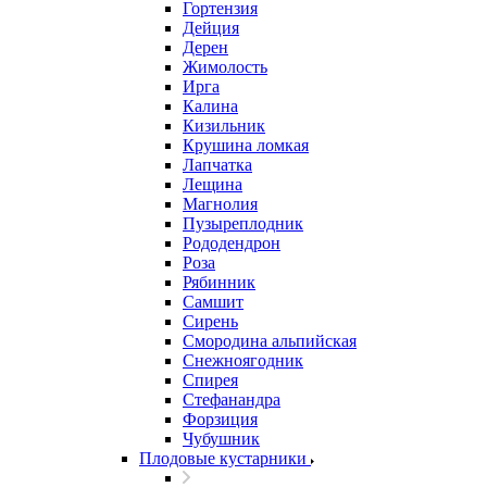
Гортензия
Дейция
Дерен
Жимолость
Ирга
Калина
Кизильник
Крушина ломкая
Лапчатка
Лещина
Магнолия
Пузыреплодник
Рододендрон
Роза
Рябинник
Самшит
Сирень
Смородина альпийская
Снежноягодник
Спирея
Стефанандра
Форзиция
Чубушник
Плодовые кустарники