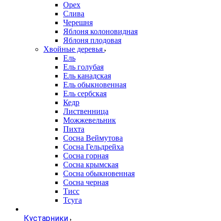
Орех
Слива
Черешня
Яблоня колоновидная
Яблоня плодовая
Хвойные деревья
Ель
Ель голубая
Ель канадская
Ель обыкновенная
Ель сербская
Кедр
Лиственница
Можжевельник
Пихта
Сосна Веймутова
Сосна Гельдрейха
Сосна горная
Сосна крымская
Сосна обыкновенная
Сосна черная
Тисс
Тсуга
Кустарники