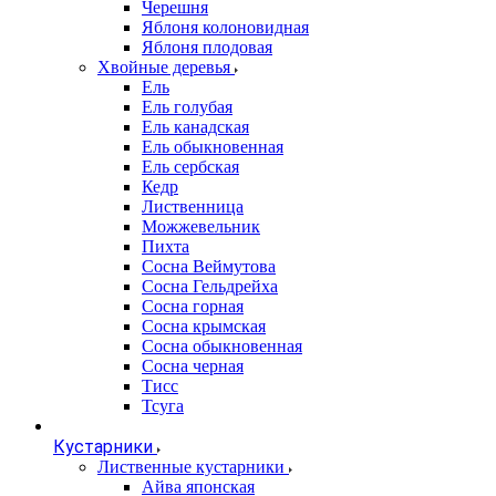
Черешня
Яблоня колоновидная
Яблоня плодовая
Хвойные деревья
Ель
Ель голубая
Ель канадская
Ель обыкновенная
Ель сербская
Кедр
Лиственница
Можжевельник
Пихта
Сосна Веймутова
Сосна Гельдрейха
Сосна горная
Сосна крымская
Сосна обыкновенная
Сосна черная
Тисс
Тсуга
Кустарники
Лиственные кустарники
Айва японская