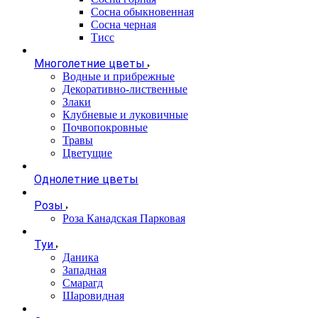
Сосна обыкновенная
Сосна черная
Тисс
Многолетние цветы
Водные и прибрежные
Декоративно-лиственные
Злаки
Клубневые и луковичные
Почвопокровные
Травы
Цветущие
Однолетние цветы
Розы
Роза Канадская Парковая
Туи
Даника
Западная
Смарагд
Шаровидная