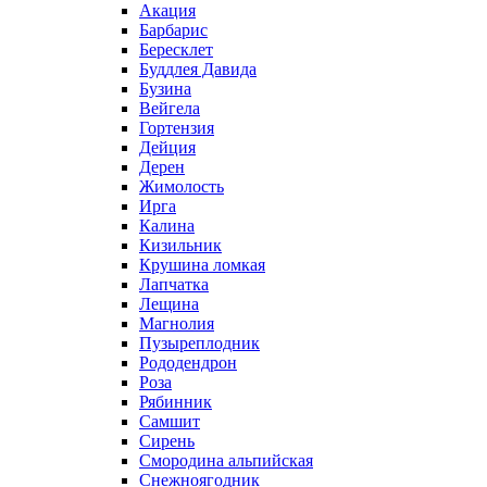
Акация
Барбарис
Бересклет
Буддлея Давида
Бузина
Вейгела
Гортензия
Дейция
Дерен
Жимолость
Ирга
Калина
Кизильник
Крушина ломкая
Лапчатка
Лещина
Магнолия
Пузыреплодник
Рододендрон
Роза
Рябинник
Самшит
Сирень
Смородина альпийская
Снежноягодник