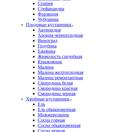
Спирея
Стефанандра
Форзиция
Чубушник
Плодовые кустарники
Актинидия
Арония черноплодная
Виноград
Голубика
Ежевика
Жимолость съедобная
Крыжовник
Малина
Малина желтоплодная
Малина ремонтантная
Смородина белая
Смородина красная
Смородина черная
Хвойные кустарники
Ель
Ель обыкновенная
Можжевельник
Сосна горная
Сосна обыкновенная
Сосна черная