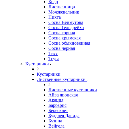
Кедр
Лиственница
Можжевельник
Пихта
Сосна Веймутова
Сосна Гельдрейха
Сосна горная
Сосна крымская
Сосна обыкновенная
Сосна черная
Тисс
Тсуга
Кустарники
Кустарники
Лиственные кустарники
Лиственные кустарники
Айва японская
Акация
Барбарис
Бересклет
Буддлея Давида
Бузина
Вейгела