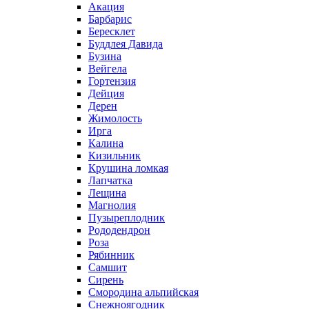
Акация
Барбарис
Бересклет
Буддлея Давида
Бузина
Вейгела
Гортензия
Дейция
Дерен
Жимолость
Ирга
Калина
Кизильник
Крушина ломкая
Лапчатка
Лещина
Магнолия
Пузыреплодник
Рододендрон
Роза
Рябинник
Самшит
Сирень
Смородина альпийская
Снежноягодник