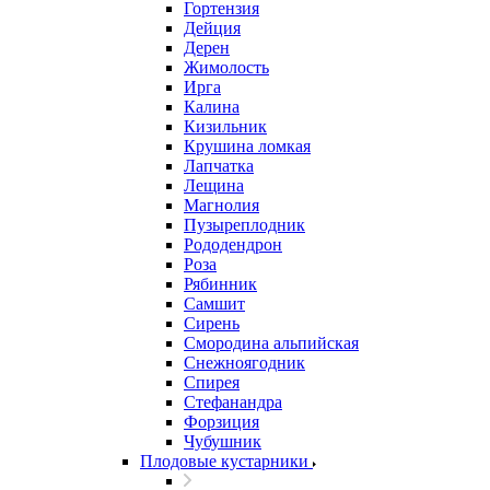
Гортензия
Дейция
Дерен
Жимолость
Ирга
Калина
Кизильник
Крушина ломкая
Лапчатка
Лещина
Магнолия
Пузыреплодник
Рододендрон
Роза
Рябинник
Самшит
Сирень
Смородина альпийская
Снежноягодник
Спирея
Стефанандра
Форзиция
Чубушник
Плодовые кустарники