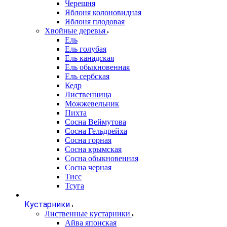
Черешня
Яблоня колоновидная
Яблоня плодовая
Хвойные деревья
Ель
Ель голубая
Ель канадская
Ель обыкновенная
Ель сербская
Кедр
Лиственница
Можжевельник
Пихта
Сосна Веймутова
Сосна Гельдрейха
Сосна горная
Сосна крымская
Сосна обыкновенная
Сосна черная
Тисс
Тсуга
Кустарники
Лиственные кустарники
Айва японская