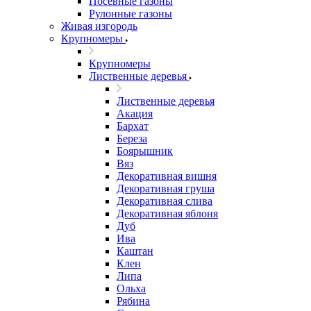
Посевные газоны
Рулонные газоны
Живая изгородь
Крупномеры
Крупномеры
Лиственные деревья
Лиственные деревья
Акация
Бархат
Береза
Боярышник
Вяз
Декоративная вишня
Декоративная груша
Декоративная слива
Декоративная яблоня
Дуб
Ива
Каштан
Клен
Липа
Ольха
Рябина