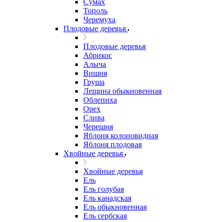
Сумах
Тополь
Черемуха
Плодовые деревья
Плодовые деревья
Абрикос
Алыча
Вишня
Груша
Лещина обыкновенная
Облепиха
Орех
Слива
Черешня
Яблоня колоновидная
Яблоня плодовая
Хвойные деревья
Хвойные деревья
Ель
Ель голубая
Ель канадская
Ель обыкновенная
Ель сербская