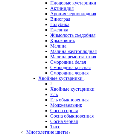
Плодовые кустарники
Актинидия
Арония черноплодная
Виноград
Голубика
Ежевика
Жимолость съедобная
Крыжовник
Малина
Малина желтоплодная
Малина ремонтантная
Смородина белая
Смородина красная
Смородина черная
Хвойные кустарники
Хвойные кустарники
Ель
Ель обыкновенная
Можжевельник
Сосна горная
Сосна обыкновенная
Сосна черная
Тисс
Многолетние цветы