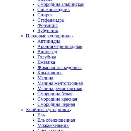
Смородина альпийская
Снежноягодник
Спирея
Стефанандра
Форзиция
Чубушник
Плодовые кустарники
Актинидия
Арония черноплодная
Виноград
Голубика
Ежевика
Жимолость съедобная
Крыжовник
Малина
Малина желтоплодная
Малина ремонтантная
Смородина белая
Смородина красная
Смородина черная
Хвойные кустарники
Ель
Ель обыкновенная
Можжевельник
Сосна горная