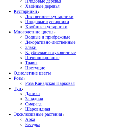
Плодовые деревья
Хвойные деревья
Кустарники
Лиственные кустарники
Плодовые кустарники
Хвойные кустарники
Многолетние цветы
Водные и прибрежные
Декоративно-лиственные
Злаки
Клубневые и луковичные
Почвопокровные
Травы
Цветущие
Однолетние цветы
Розы
Роза Канадская Парковая
Туи
Даника
Западная
Смарагд
Шаровидная
Эксклюзивные растения
Арка
Беседка