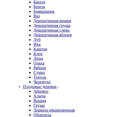
Бархат
Береза
Боярышник
Вяз
Декоративная вишня
Декоративная груша
Декоративная слива
Декоративная яблоня
Дуб
Ива
Каштан
Клен
Липа
Ольха
Рябина
Сумах
Тополь
Черемуха
Плодовые деревья
Абрикос
Алыча
Вишня
Груша
Лещина обыкновенная
Облепиха