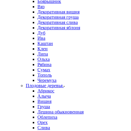
Боярышник
Вяз
Декоративная вишня
Декоративная груша
Декоративная слива
Декоративная яблоня
Дуб
Ива
Каштан
Клен
Липа
Ольха
Рябина
Сумах
Тополь
Черемуха
Плодовые деревья
Абрикос
Алыча
Вишня
Груша
Лещина обыкновенная
Облепиха
Орех
Слива