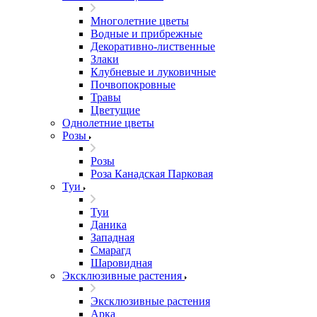
Многолетние цветы
Водные и прибрежные
Декоративно-лиственные
Злаки
Клубневые и луковичные
Почвопокровные
Травы
Цветущие
Однолетние цветы
Розы
Розы
Роза Канадская Парковая
Туи
Туи
Даника
Западная
Смарагд
Шаровидная
Эксклюзивные растения
Эксклюзивные растения
Арка