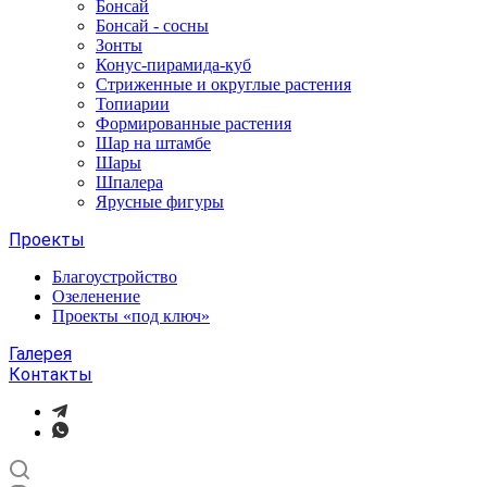
Бонсай
Бонсай - сосны
Зонты
Конус-пирамида-куб
Стриженные и округлые растения
Топиарии
Формированные растения
Шар на штамбе
Шары
Шпалера
Ярусные фигуры
Проекты
Благоустройство
Озеленение
Проекты «под ключ»
Галерея
Контакты