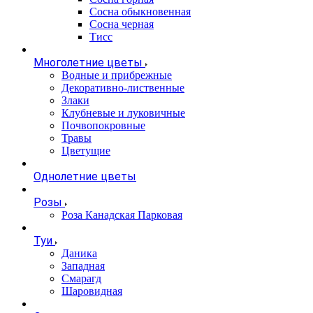
Сосна обыкновенная
Сосна черная
Тисс
Многолетние цветы
Водные и прибрежные
Декоративно-лиственные
Злаки
Клубневые и луковичные
Почвопокровные
Травы
Цветущие
Однолетние цветы
Розы
Роза Канадская Парковая
Туи
Даника
Западная
Смарагд
Шаровидная