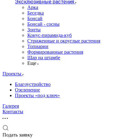
Эксклюзивные растения
Арка
Беседка
Бонсай
Бонсай - сосны
Зонты
Конус-пирамида-куб
Стриженные и округлые растения
Топиарии
Формированные растения
Шар на штамбе
Еще
Проекты
Благоустройство
Озеленение
Проекты «под ключ»
Галерея
Контакты
Подать заявку