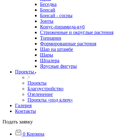
Беседка
Бонсай
Бонсай - сосны
Зонты
Конус-пирамида-куб
Стриженные и округлые растения
Топиарии
Формированные растения
Шар на штамбе
Шары
Шпалера
Ярусные фигуры
Проекты
Проекты
Благоустройство
Озеленение
Проекты «под ключ»
Галерея
Контакты
Подать заявку
0
Корзина