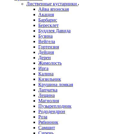
Лиственные кустарники
Айва японская
Акация
Барбарис
Бересклет
Буддлея Давида
Бузина
Вейгела
Гортензия
Дейция
Дерен
Жимолость
Ирга
Калина
Кизильник
Крушина ломкая
Лапчатка
Лещина
Магнолия
Пузыреплодник
Рододендрон
Роза
Рябинник
Самшит
Сирень