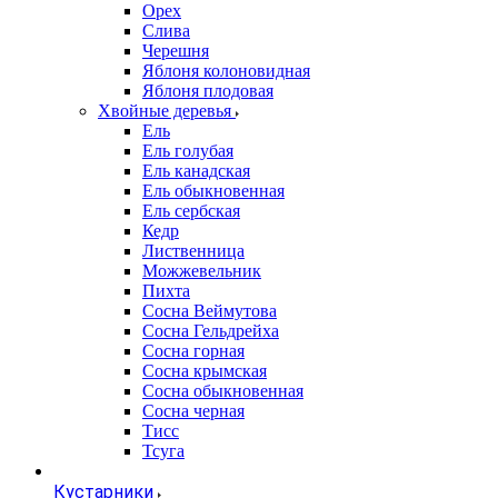
Орех
Слива
Черешня
Яблоня колоновидная
Яблоня плодовая
Хвойные деревья
Ель
Ель голубая
Ель канадская
Ель обыкновенная
Ель сербская
Кедр
Лиственница
Можжевельник
Пихта
Сосна Веймутова
Сосна Гельдрейха
Сосна горная
Сосна крымская
Сосна обыкновенная
Сосна черная
Тисс
Тсуга
Кустарники