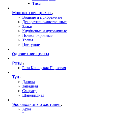
Тисс
Многолетние цветы
Водные и прибрежные
Декоративно-лиственные
Злаки
Клубневые и луковичные
Почвопокровные
Травы
Цветущие
Однолетние цветы
Розы
Роза Канадская Парковая
Туи
Даника
Западная
Смарагд
Шаровидная
Эксклюзивные растения
Арка