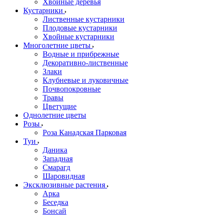
Хвойные деревья
Кустарники
Лиственные кустарники
Плодовые кустарники
Хвойные кустарники
Многолетние цветы
Водные и прибрежные
Декоративно-лиственные
Злаки
Клубневые и луковичные
Почвопокровные
Травы
Цветущие
Однолетние цветы
Розы
Роза Канадская Парковая
Туи
Даника
Западная
Смарагд
Шаровидная
Эксклюзивные растения
Арка
Беседка
Бонсай