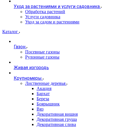
Уход за растениями и услуги садовника
Обработка растений
Услуги садовника
Уход за садом и растениями
Каталог
Газон
Посевные газоны
Рулонные газоны
Живая изгородь
Крупномеры
Лиственные деревья
Акация
Бархат
Береза
Боярышник
Вяз
Декоративная вишня
Декоративная груша
Декоративная слива