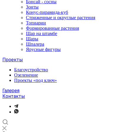
Бонсай - сосны
Зонты
Конус-пирамида-куб
Стриженные и округлые растения
Топиарии
Формированные растения
Шар на штамбе
Шары
Шпалера
Ярусные фигуры
Проекты
Благоустройство
Озеленение
Проекты «под ключ»
Галерея
Контакты