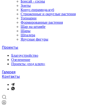
Бонсай - сосны
Зонты
Конус-пирамида-куб
Стриженные и округлые растения
Топиарии
Формированные растения
Шар на штамбе
Шары
Шпалера
Ярусные фигуры
Проекты
Благоустройство
Озеленение
Проекты «под ключ»
Галерея
Контакты