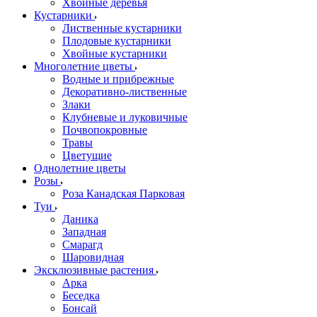
Хвойные деревья
Кустарники
Лиственные кустарники
Плодовые кустарники
Хвойные кустарники
Многолетние цветы
Водные и прибрежные
Декоративно-лиственные
Злаки
Клубневые и луковичные
Почвопокровные
Травы
Цветущие
Однолетние цветы
Розы
Роза Канадская Парковая
Туи
Даника
Западная
Смарагд
Шаровидная
Эксклюзивные растения
Арка
Беседка
Бонсай