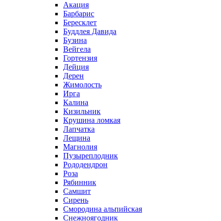
Акация
Барбарис
Бересклет
Буддлея Давида
Бузина
Вейгела
Гортензия
Дейция
Дерен
Жимолость
Ирга
Калина
Кизильник
Крушина ломкая
Лапчатка
Лещина
Магнолия
Пузыреплодник
Рододендрон
Роза
Рябинник
Самшит
Сирень
Смородина альпийская
Снежноягодник