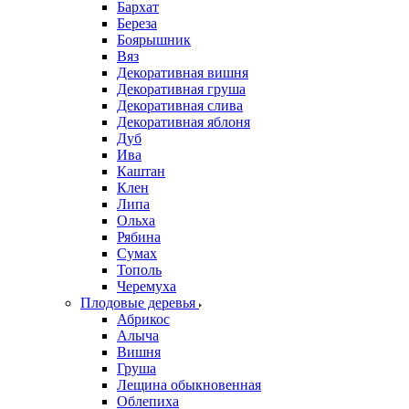
Бархат
Береза
Боярышник
Вяз
Декоративная вишня
Декоративная груша
Декоративная слива
Декоративная яблоня
Дуб
Ива
Каштан
Клен
Липа
Ольха
Рябина
Сумах
Тополь
Черемуха
Плодовые деревья
Абрикос
Алыча
Вишня
Груша
Лещина обыкновенная
Облепиха