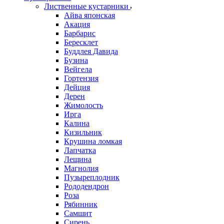
Лиственные кустарники
Айва японская
Акация
Барбарис
Бересклет
Буддлея Давида
Бузина
Вейгела
Гортензия
Дейция
Дерен
Жимолость
Ирга
Калина
Кизильник
Крушина ломкая
Лапчатка
Лещина
Магнолия
Пузыреплодник
Рододендрон
Роза
Рябинник
Самшит
Сирень