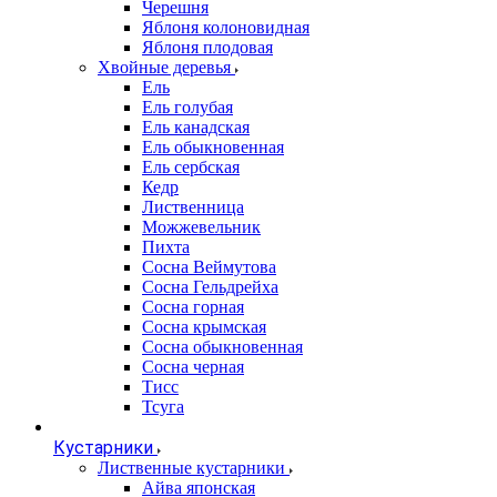
Черешня
Яблоня колоновидная
Яблоня плодовая
Хвойные деревья
Ель
Ель голубая
Ель канадская
Ель обыкновенная
Ель сербская
Кедр
Лиственница
Можжевельник
Пихта
Сосна Веймутова
Сосна Гельдрейха
Сосна горная
Сосна крымская
Сосна обыкновенная
Сосна черная
Тисс
Тсуга
Кустарники
Лиственные кустарники
Айва японская