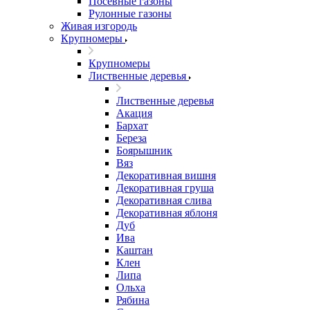
Посевные газоны
Рулонные газоны
Живая изгородь
Крупномеры
Крупномеры
Лиственные деревья
Лиственные деревья
Акация
Бархат
Береза
Боярышник
Вяз
Декоративная вишня
Декоративная груша
Декоративная слива
Декоративная яблоня
Дуб
Ива
Каштан
Клен
Липа
Ольха
Рябина