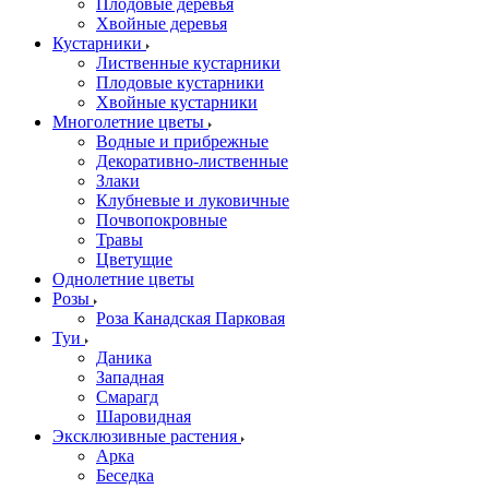
Плодовые деревья
Хвойные деревья
Кустарники
Лиственные кустарники
Плодовые кустарники
Хвойные кустарники
Многолетние цветы
Водные и прибрежные
Декоративно-лиственные
Злаки
Клубневые и луковичные
Почвопокровные
Травы
Цветущие
Однолетние цветы
Розы
Роза Канадская Парковая
Туи
Даника
Западная
Смарагд
Шаровидная
Эксклюзивные растения
Арка
Беседка