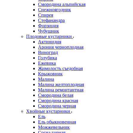
Смородина альпийская
Снежноягодник
Спирея
Стефанандра
Форзиция
Чубушник
Плодовые кустарники
Актинидия
Арония черноплодная
Виноград
Голубика
Ежевика
Жимолость съедобная
Крыжовник
Малина
Малина желтоплодная
Малина ремонтантная
Смородина белая
Смородина красная
Смородина черная
Хвойные кустарники
Ель
Ель обыкновенная
Можжевельник
Сосна горная