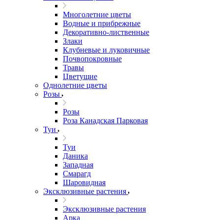
Многолетние цветы
Водные и прибрежные
Декоративно-лиственные
Злаки
Клубневые и луковичные
Почвопокровные
Травы
Цветущие
Однолетние цветы
Розы
Розы
Роза Канадская Парковая
Туи
Туи
Даника
Западная
Смарагд
Шаровидная
Эксклюзивные растения
Эксклюзивные растения
Арка