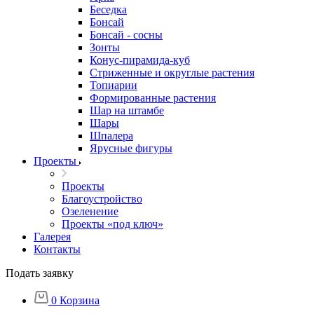
Беседка
Бонсай
Бонсай - сосны
Зонты
Конус-пирамида-куб
Стриженные и округлые растения
Топиарии
Формированные растения
Шар на штамбе
Шары
Шпалера
Ярусные фигуры
Проекты
Проекты
Благоустройство
Озеленение
Проекты «под ключ»
Галерея
Контакты
Подать заявку
0
Корзина