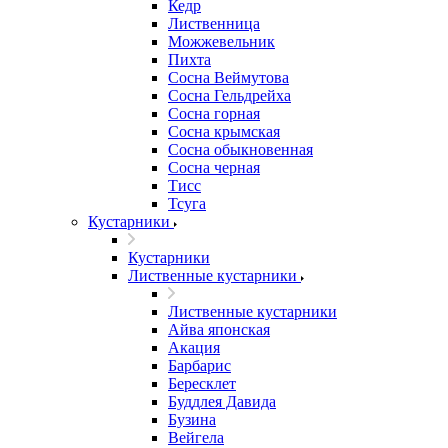
Кедр
Лиственница
Можжевельник
Пихта
Сосна Веймутова
Сосна Гельдрейха
Сосна горная
Сосна крымская
Сосна обыкновенная
Сосна черная
Тисс
Тсуга
Кустарники
Кустарники
Лиственные кустарники
Лиственные кустарники
Айва японская
Акация
Барбарис
Бересклет
Буддлея Давида
Бузина
Вейгела