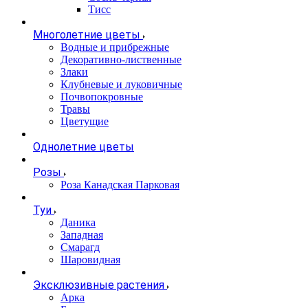
Тисс
Многолетние цветы
Водные и прибрежные
Декоративно-лиственные
Злаки
Клубневые и луковичные
Почвопокровные
Травы
Цветущие
Однолетние цветы
Розы
Роза Канадская Парковая
Туи
Даника
Западная
Смарагд
Шаровидная
Эксклюзивные растения
Арка