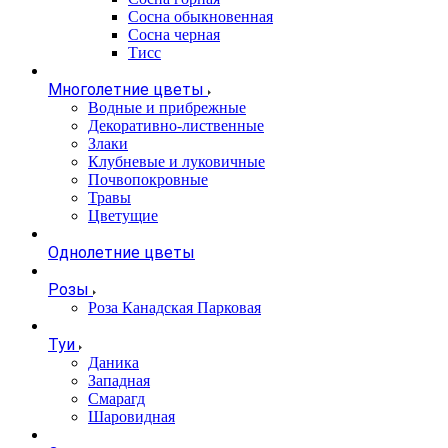
Сосна обыкновенная
Сосна черная
Тисс
Многолетние цветы
Водные и прибрежные
Декоративно-лиственные
Злаки
Клубневые и луковичные
Почвопокровные
Травы
Цветущие
Однолетние цветы
Розы
Роза Канадская Парковая
Туи
Даника
Западная
Смарагд
Шаровидная