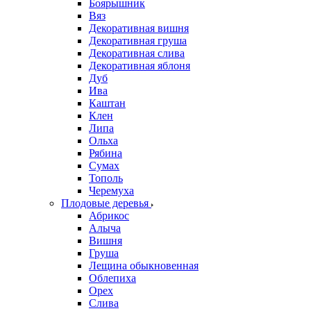
Боярышник
Вяз
Декоративная вишня
Декоративная груша
Декоративная слива
Декоративная яблоня
Дуб
Ива
Каштан
Клен
Липа
Ольха
Рябина
Сумах
Тополь
Черемуха
Плодовые деревья
Абрикос
Алыча
Вишня
Груша
Лещина обыкновенная
Облепиха
Орех
Слива