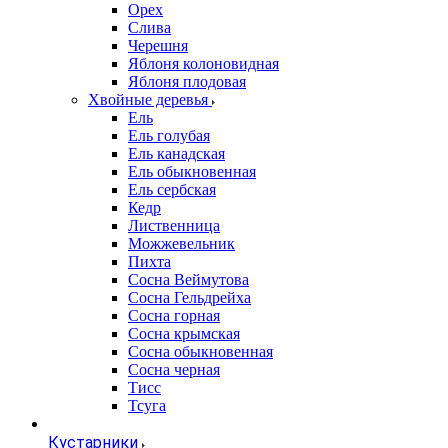
Орех
Слива
Черешня
Яблоня колоновидная
Яблоня плодовая
Хвойные деревья
Ель
Ель голубая
Ель канадская
Ель обыкновенная
Ель сербская
Кедр
Лиственница
Можжевельник
Пихта
Сосна Веймутова
Сосна Гельдрейха
Сосна горная
Сосна крымская
Сосна обыкновенная
Сосна черная
Тисс
Тсуга
Кустарники