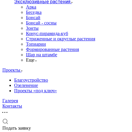
Эксклюзивные растения
Арка
Беседка
Бонсай
Бонсай - сосны
Зонты
Конус-пирамида-куб
Стриженные и округлые растения
Топиарии
Формированные растения
Шар на штамбе
Еще
Проекты
Благоустройство
Озеленение
Проекты «под ключ»
Галерея
Контакты
Подать заявку