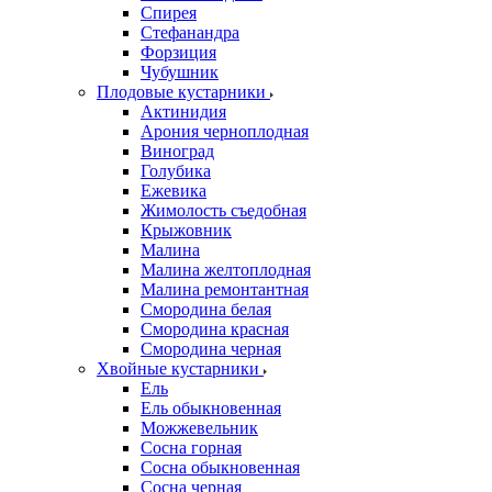
Спирея
Стефанандра
Форзиция
Чубушник
Плодовые кустарники
Актинидия
Арония черноплодная
Виноград
Голубика
Ежевика
Жимолость съедобная
Крыжовник
Малина
Малина желтоплодная
Малина ремонтантная
Смородина белая
Смородина красная
Смородина черная
Хвойные кустарники
Ель
Ель обыкновенная
Можжевельник
Сосна горная
Сосна обыкновенная
Сосна черная