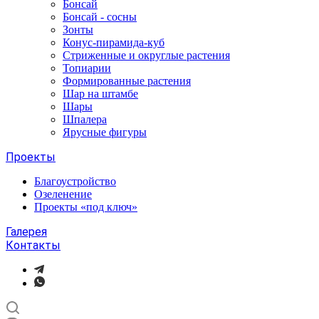
Бонсай
Бонсай - сосны
Зонты
Конус-пирамида-куб
Стриженные и округлые растения
Топиарии
Формированные растения
Шар на штамбе
Шары
Шпалера
Ярусные фигуры
Проекты
Благоустройство
Озеленение
Проекты «под ключ»
Галерея
Контакты