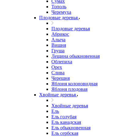
Сумах
Тополь
Черемуха
Плодовые деревья
Плодовые деревья
Абрикос
Алыча
Вишня
Груша
Лещина обыкновенная
Облепиха
Орех
Слива
Черешня
Яблоня колоновидная
Яблоня плодовая
Хвойные деревья
Хвойные деревья
Ель
Ель голубая
Ель канадская
Ель обыкновенная
Ель сербская