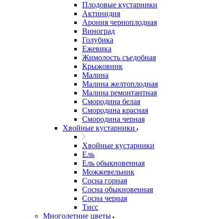
Плодовые кустарники
Актинидия
Арония черноплодная
Виноград
Голубика
Ежевика
Жимолость съедобная
Крыжовник
Малина
Малина желтоплодная
Малина ремонтантная
Смородина белая
Смородина красная
Смородина черная
Хвойные кустарники
Хвойные кустарники
Ель
Ель обыкновенная
Можжевельник
Сосна горная
Сосна обыкновенная
Сосна черная
Тисс
Многолетние цветы