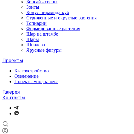
Бонсай - сосны
Зонты
Конус-пирамида-куб
Стриженные и округлые растения
Топиарии
Формированные растения
Шар на штамбе
Шары
Шпалера
Ярусные фигуры
Проекты
Благоустройство
Озеленение
Проекты «под ключ»
Галерея
Контакты