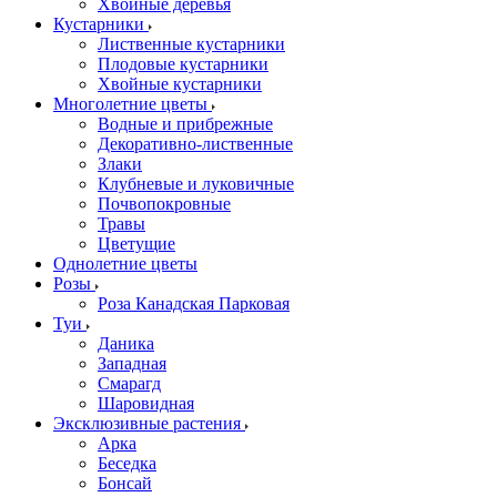
Хвойные деревья
Кустарники
Лиственные кустарники
Плодовые кустарники
Хвойные кустарники
Многолетние цветы
Водные и прибрежные
Декоративно-лиственные
Злаки
Клубневые и луковичные
Почвопокровные
Травы
Цветущие
Однолетние цветы
Розы
Роза Канадская Парковая
Туи
Даника
Западная
Смарагд
Шаровидная
Эксклюзивные растения
Арка
Беседка
Бонсай