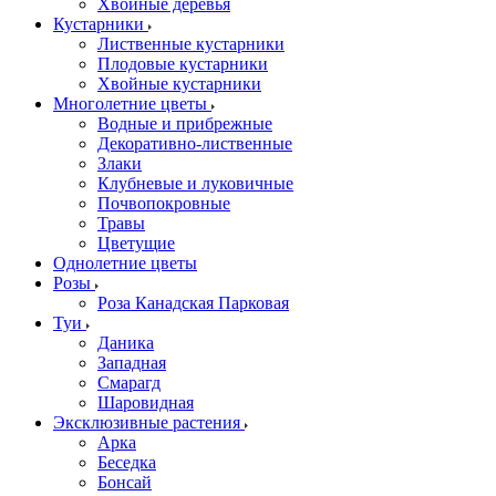
Хвойные деревья
Кустарники
Лиственные кустарники
Плодовые кустарники
Хвойные кустарники
Многолетние цветы
Водные и прибрежные
Декоративно-лиственные
Злаки
Клубневые и луковичные
Почвопокровные
Травы
Цветущие
Однолетние цветы
Розы
Роза Канадская Парковая
Туи
Даника
Западная
Смарагд
Шаровидная
Эксклюзивные растения
Арка
Беседка
Бонсай