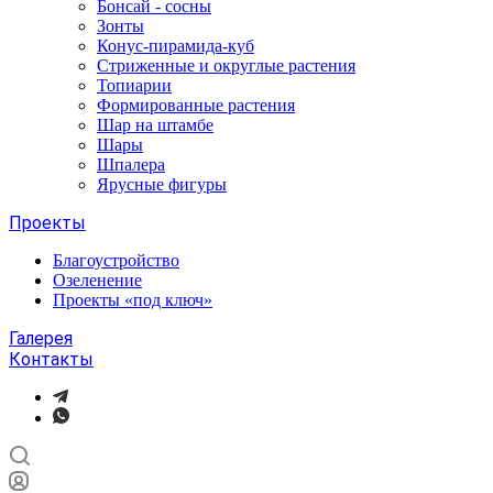
Бонсай - сосны
Зонты
Конус-пирамида-куб
Стриженные и округлые растения
Топиарии
Формированные растения
Шар на штамбе
Шары
Шпалера
Ярусные фигуры
Проекты
Благоустройство
Озеленение
Проекты «под ключ»
Галерея
Контакты