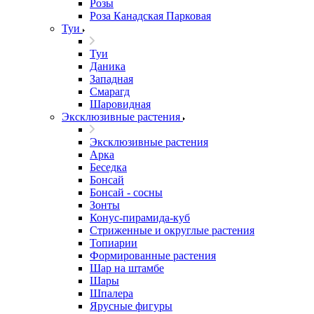
Розы
Роза Канадская Парковая
Туи
Туи
Даника
Западная
Смарагд
Шаровидная
Эксклюзивные растения
Эксклюзивные растения
Арка
Беседка
Бонсай
Бонсай - сосны
Зонты
Конус-пирамида-куб
Стриженные и округлые растения
Топиарии
Формированные растения
Шар на штамбе
Шары
Шпалера
Ярусные фигуры