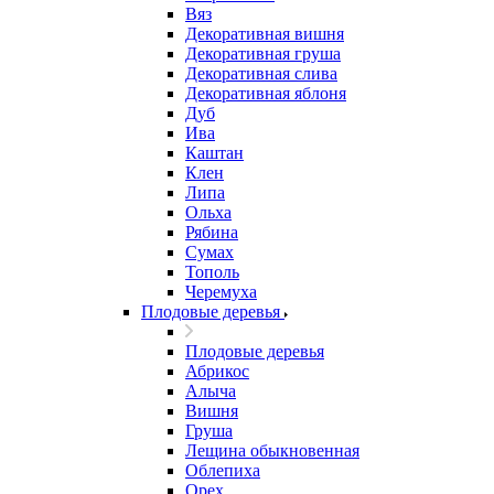
Вяз
Декоративная вишня
Декоративная груша
Декоративная слива
Декоративная яблоня
Дуб
Ива
Каштан
Клен
Липа
Ольха
Рябина
Сумах
Тополь
Черемуха
Плодовые деревья
Плодовые деревья
Абрикос
Алыча
Вишня
Груша
Лещина обыкновенная
Облепиха
Орех