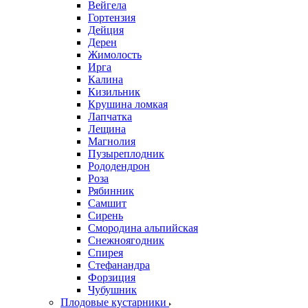
Вейгела
Гортензия
Дейция
Дерен
Жимолость
Ирга
Калина
Кизильник
Крушина ломкая
Лапчатка
Лещина
Магнолия
Пузыреплодник
Рододендрон
Роза
Рябинник
Самшит
Сирень
Смородина альпийская
Снежноягодник
Спирея
Стефанандра
Форзиция
Чубушник
Плодовые кустарники