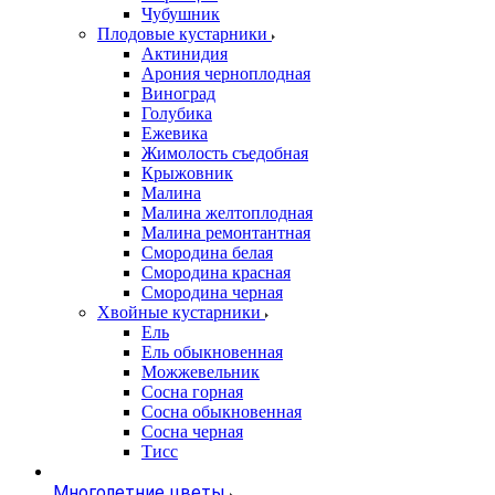
Чубушник
Плодовые кустарники
Актинидия
Арония черноплодная
Виноград
Голубика
Ежевика
Жимолость съедобная
Крыжовник
Малина
Малина желтоплодная
Малина ремонтантная
Смородина белая
Смородина красная
Смородина черная
Хвойные кустарники
Ель
Ель обыкновенная
Можжевельник
Сосна горная
Сосна обыкновенная
Сосна черная
Тисс
Многолетние цветы