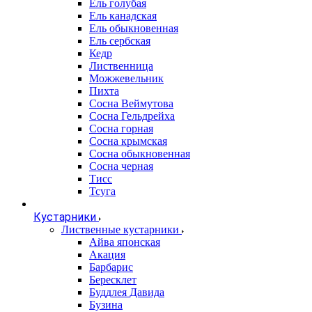
Ель голубая
Ель канадская
Ель обыкновенная
Ель сербская
Кедр
Лиственница
Можжевельник
Пихта
Сосна Веймутова
Сосна Гельдрейха
Сосна горная
Сосна крымская
Сосна обыкновенная
Сосна черная
Тисс
Тсуга
Кустарники
Лиственные кустарники
Айва японская
Акация
Барбарис
Бересклет
Буддлея Давида
Бузина