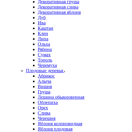
Декоративная груша
Декоративная слива
Декоративная яблоня
Дуб
Ива
Каштан
Клен
Липа
Ольха
Рябина
Сумах
Тополь
Черемуха
Плодовые деревья
Абрикос
Алыча
Вишня
Груша
Лещина обыкновенная
Облепиха
Орех
Слива
Черешня
Яблоня колоновидная
Яблоня плодовая