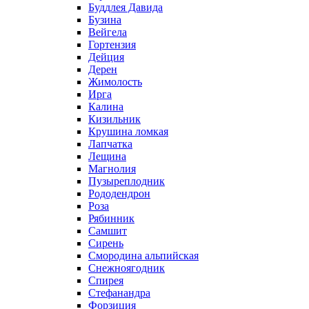
Буддлея Давида
Бузина
Вейгела
Гортензия
Дейция
Дерен
Жимолость
Ирга
Калина
Кизильник
Крушина ломкая
Лапчатка
Лещина
Магнолия
Пузыреплодник
Рододендрон
Роза
Рябинник
Самшит
Сирень
Смородина альпийская
Снежноягодник
Спирея
Стефанандра
Форзиция