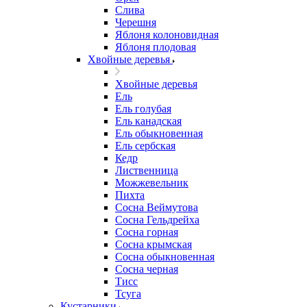
Слива
Черешня
Яблоня колоновидная
Яблоня плодовая
Хвойные деревья
Хвойные деревья
Ель
Ель голубая
Ель канадская
Ель обыкновенная
Ель сербская
Кедр
Лиственница
Можжевельник
Пихта
Сосна Веймутова
Сосна Гельдрейха
Сосна горная
Сосна крымская
Сосна обыкновенная
Сосна черная
Тисс
Тсуга
Кустарники