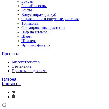
Бонсай
Бонсай - сосны
Зонты
Конус-пирамида-куб
Стриженные и округлые растения
Топиарии
Формированные растения
Шар на штамбе
Шары
Шпалера
Ярусные фигуры
Проекты
Благоустройство
Озеленение
Проекты «под ключ»
Галерея
Контакты