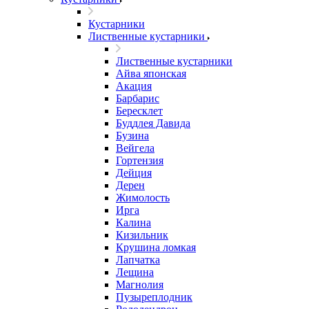
Кустарники
Лиственные кустарники
Лиственные кустарники
Айва японская
Акация
Барбарис
Бересклет
Буддлея Давида
Бузина
Вейгела
Гортензия
Дейция
Дерен
Жимолость
Ирга
Калина
Кизильник
Крушина ломкая
Лапчатка
Лещина
Магнолия
Пузыреплодник