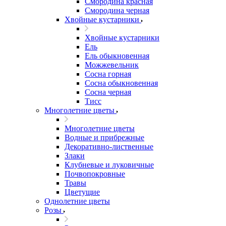
Смородина красная
Смородина черная
Хвойные кустарники
Хвойные кустарники
Ель
Ель обыкновенная
Можжевельник
Сосна горная
Сосна обыкновенная
Сосна черная
Тисс
Многолетние цветы
Многолетние цветы
Водные и прибрежные
Декоративно-лиственные
Злаки
Клубневые и луковичные
Почвопокровные
Травы
Цветущие
Однолетние цветы
Розы