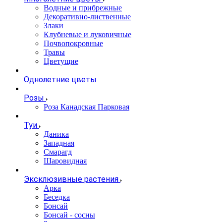
Водные и прибрежные
Декоративно-лиственные
Злаки
Клубневые и луковичные
Почвопокровные
Травы
Цветущие
Однолетние цветы
Розы
Роза Канадская Парковая
Туи
Даника
Западная
Смарагд
Шаровидная
Эксклюзивные растения
Арка
Беседка
Бонсай
Бонсай - сосны