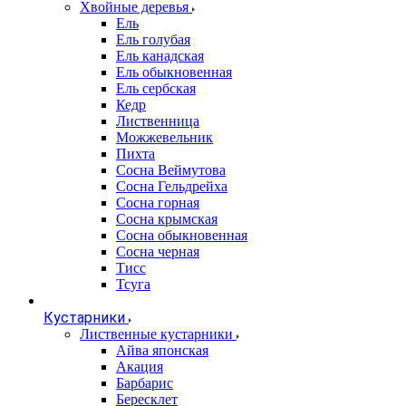
Хвойные деревья
Ель
Ель голубая
Ель канадская
Ель обыкновенная
Ель сербская
Кедр
Лиственница
Можжевельник
Пихта
Сосна Веймутова
Сосна Гельдрейха
Сосна горная
Сосна крымская
Сосна обыкновенная
Сосна черная
Тисс
Тсуга
Кустарники
Лиственные кустарники
Айва японская
Акация
Барбарис
Бересклет