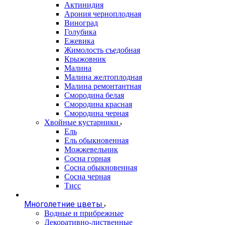
Актинидия
Арония черноплодная
Виноград
Голубика
Ежевика
Жимолость съедобная
Крыжовник
Малина
Малина желтоплодная
Малина ремонтантная
Смородина белая
Смородина красная
Смородина черная
Хвойные кустарники
Ель
Ель обыкновенная
Можжевельник
Сосна горная
Сосна обыкновенная
Сосна черная
Тисс
Многолетние цветы
Водные и прибрежные
Декоративно-лиственные