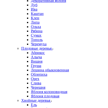
Декоративная яблоня
Дуб
Ива
Каштан
Клен
Липа
Ольха
Рябина
Сумах
Тополь
Черемуха
Плодовые деревья
Абрикос
Алыча
Вишня
Груша
Лещина обыкновенная
Облепиха
Орех
Слива
Черешня
Яблоня колоновидная
Яблоня плодовая
Хвойные деревья
Ель