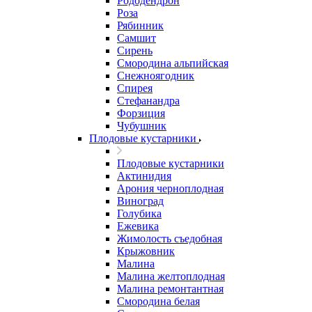
Рододендрон
Роза
Рябинник
Самшит
Сирень
Смородина альпийская
Снежноягодник
Спирея
Стефанандра
Форзиция
Чубушник
Плодовые кустарники
Плодовые кустарники
Актинидия
Арония черноплодная
Виноград
Голубика
Ежевика
Жимолость съедобная
Крыжовник
Малина
Малина желтоплодная
Малина ремонтантная
Смородина белая