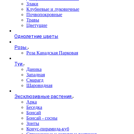
Злаки
Клубневые и луковичные
Почвопокровные
Травы
Цветущие
Однолетние цветы
Розы
Роза Канадская Парковая
Туи
Даника
Западная
Смарагд
Шаровидная
Эксклюзивные растения
Арка
Беседка
Бонсай
Бонсай - сосны
Зонты
Конус-пирамида-куб