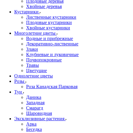
Плодовые деревья
Хвойные деревья
Кустарники
Лиственные кустарники
Плодовые кустарники
Хвойные кустарники
Многолетние цветы
Водные и прибрежные
Декоративно-лиственные
Злаки
Клубневые и луковичные
Почвопокровные
Травы
Цветущие
Однолетние цветы
Розы
Роза Канадская Парковая
Туи
Даника
Западная
Смарагд
Шаровидная
Эксклюзивные растения
Арка
Беседка