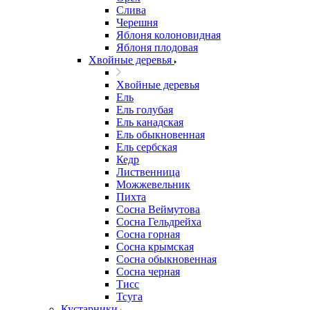
Слива
Черешня
Яблоня колоновидная
Яблоня плодовая
Хвойные деревья
Хвойные деревья
Ель
Ель голубая
Ель канадская
Ель обыкновенная
Ель сербская
Кедр
Лиственница
Можжевельник
Пихта
Сосна Веймутова
Сосна Гельдрейха
Сосна горная
Сосна крымская
Сосна обыкновенная
Сосна черная
Тисс
Тсуга
Кустарники