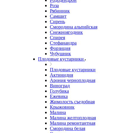
Рододендрон
Роза
Рябинник
Самшит
Сирень
Смородина альпийская
Снежноягодник
Спирея
Стефанандра
Форзиция
Чубушник
Плодовые кустарники
Плодовые кустарники
Актинидия
Арония черноплодная
Виноград
Голубика
Ежевика
Жимолость съедобная
Крыжовник
Малина
Малина желтоплодная
Малина ремонтантная
Смородина белая