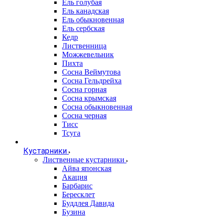
Ель голубая
Ель канадская
Ель обыкновенная
Ель сербская
Кедр
Лиственница
Можжевельник
Пихта
Сосна Веймутова
Сосна Гельдрейха
Сосна горная
Сосна крымская
Сосна обыкновенная
Сосна черная
Тисс
Тсуга
Кустарники
Лиственные кустарники
Айва японская
Акация
Барбарис
Бересклет
Буддлея Давида
Бузина