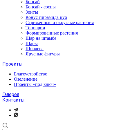
Бонсай
Бонсай - сосны
Зонты
Конус-пирамида-куб
Стриженные и округлые растения
Топиарии
Формированные растения
Шар на штамбе
Шары
Шпалера
Ярусные фигуры
Проекты
Благоустройство
Озеленение
Проекты «под ключ»
Галерея
Контакты