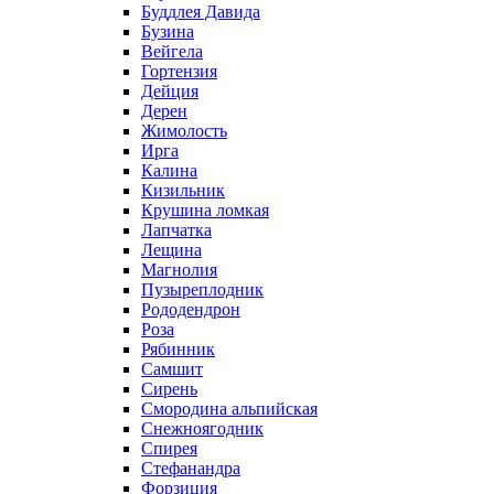
Буддлея Давида
Бузина
Вейгела
Гортензия
Дейция
Дерен
Жимолость
Ирга
Калина
Кизильник
Крушина ломкая
Лапчатка
Лещина
Магнолия
Пузыреплодник
Рододендрон
Роза
Рябинник
Самшит
Сирень
Смородина альпийская
Снежноягодник
Спирея
Стефанандра
Форзиция