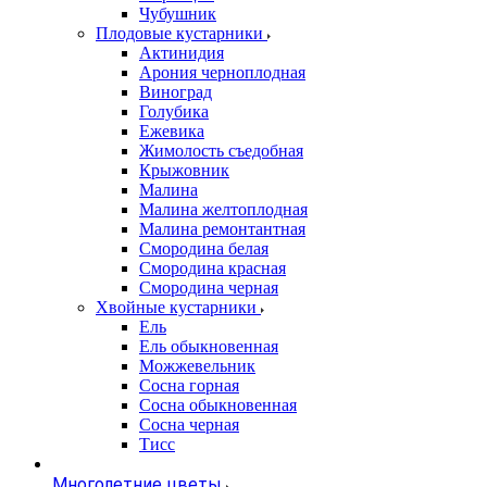
Чубушник
Плодовые кустарники
Актинидия
Арония черноплодная
Виноград
Голубика
Ежевика
Жимолость съедобная
Крыжовник
Малина
Малина желтоплодная
Малина ремонтантная
Смородина белая
Смородина красная
Смородина черная
Хвойные кустарники
Ель
Ель обыкновенная
Можжевельник
Сосна горная
Сосна обыкновенная
Сосна черная
Тисс
Многолетние цветы