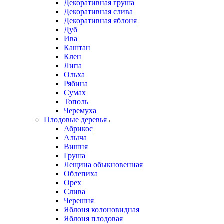
Декоративная груша
Декоративная слива
Декоративная яблоня
Дуб
Ива
Каштан
Клен
Липа
Ольха
Рябина
Сумах
Тополь
Черемуха
Плодовые деревья
Абрикос
Алыча
Вишня
Груша
Лещина обыкновенная
Облепиха
Орех
Слива
Черешня
Яблоня колоновидная
Яблоня плодовая