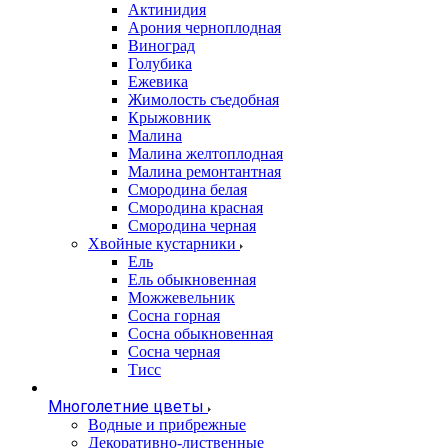
Актинидия
Арония черноплодная
Виноград
Голубика
Ежевика
Жимолость съедобная
Крыжовник
Малина
Малина желтоплодная
Малина ремонтантная
Смородина белая
Смородина красная
Смородина черная
Хвойные кустарники
Ель
Ель обыкновенная
Можжевельник
Сосна горная
Сосна обыкновенная
Сосна черная
Тисс
Многолетние цветы
Водные и прибрежные
Декоративно-лиственные