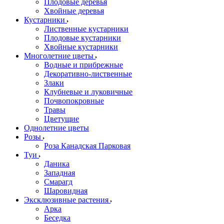
Плодовые деревья
Хвойные деревья
Кустарники
Лиственные кустарники
Плодовые кустарники
Хвойные кустарники
Многолетние цветы
Водные и прибрежные
Декоративно-лиственные
Злаки
Клубневые и луковичные
Почвопокровные
Травы
Цветущие
Однолетние цветы
Розы
Роза Канадская Парковая
Туи
Даника
Западная
Смарагд
Шаровидная
Эксклюзивные растения
Арка
Беседка