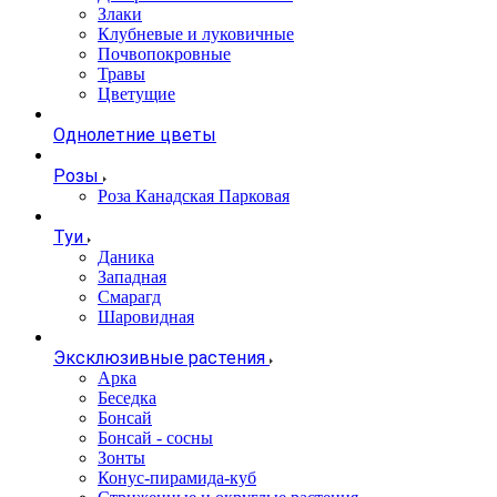
Злаки
Клубневые и луковичные
Почвопокровные
Травы
Цветущие
Однолетние цветы
Розы
Роза Канадская Парковая
Туи
Даника
Западная
Смарагд
Шаровидная
Эксклюзивные растения
Арка
Беседка
Бонсай
Бонсай - сосны
Зонты
Конус-пирамида-куб