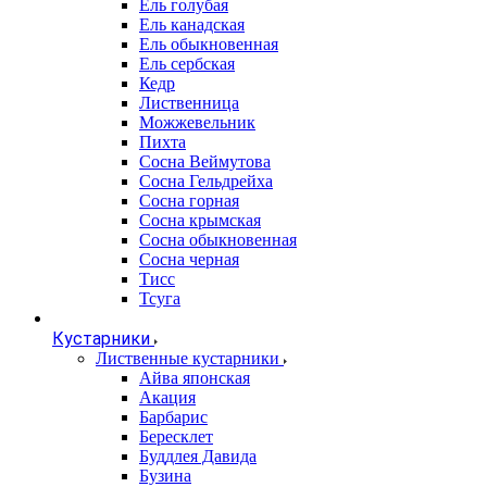
Ель голубая
Ель канадская
Ель обыкновенная
Ель сербская
Кедр
Лиственница
Можжевельник
Пихта
Сосна Веймутова
Сосна Гельдрейха
Сосна горная
Сосна крымская
Сосна обыкновенная
Сосна черная
Тисс
Тсуга
Кустарники
Лиственные кустарники
Айва японская
Акация
Барбарис
Бересклет
Буддлея Давида
Бузина