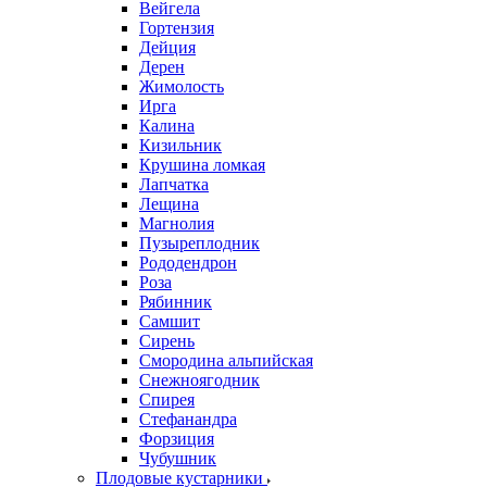
Вейгела
Гортензия
Дейция
Дерен
Жимолость
Ирга
Калина
Кизильник
Крушина ломкая
Лапчатка
Лещина
Магнолия
Пузыреплодник
Рододендрон
Роза
Рябинник
Самшит
Сирень
Смородина альпийская
Снежноягодник
Спирея
Стефанандра
Форзиция
Чубушник
Плодовые кустарники