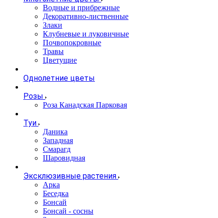
Водные и прибрежные
Декоративно-лиственные
Злаки
Клубневые и луковичные
Почвопокровные
Травы
Цветущие
Однолетние цветы
Розы
Роза Канадская Парковая
Туи
Даника
Западная
Смарагд
Шаровидная
Эксклюзивные растения
Арка
Беседка
Бонсай
Бонсай - сосны