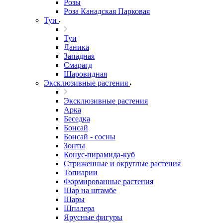
Розы
Роза Канадская Парковая
Туи
Туи
Даника
Западная
Смарагд
Шаровидная
Эксклюзивные растения
Эксклюзивные растения
Арка
Беседка
Бонсай
Бонсай - сосны
Зонты
Конус-пирамида-куб
Стриженные и округлые растения
Топиарии
Формированные растения
Шар на штамбе
Шары
Шпалера
Ярусные фигуры