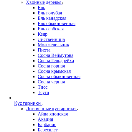
Хвойные деревья
Ель
Ель голубая
Ель канадская
Ель обыкновенная
Ель сербская
Кедр
Лиственница
Можжевельник
Пихта
Сосна Веймутова
Сосна Гельдрейха
Сосна горная
Сосна крымская
Сосна обыкновенная
Сосна черная
Тисс
Тсуга
Кустарники
Лиственные кустарники
Айва японская
Акация
Барбарис
Бересклет