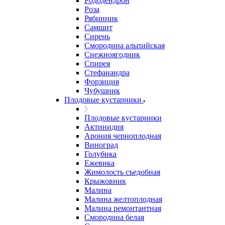
Рододендрон
Роза
Рябинник
Самшит
Сирень
Смородина альпийская
Снежноягодник
Спирея
Стефанандра
Форзиция
Чубушник
Плодовые кустарники
Плодовые кустарники
Актинидия
Арония черноплодная
Виноград
Голубика
Ежевика
Жимолость съедобная
Крыжовник
Малина
Малина желтоплодная
Малина ремонтантная
Смородина белая