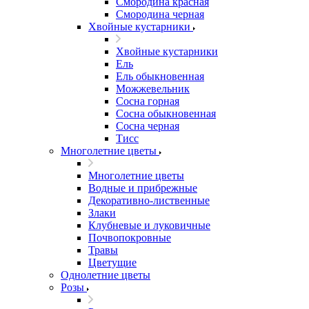
Смородина красная
Смородина черная
Хвойные кустарники
Хвойные кустарники
Ель
Ель обыкновенная
Можжевельник
Сосна горная
Сосна обыкновенная
Сосна черная
Тисс
Многолетние цветы
Многолетние цветы
Водные и прибрежные
Декоративно-лиственные
Злаки
Клубневые и луковичные
Почвопокровные
Травы
Цветущие
Однолетние цветы
Розы