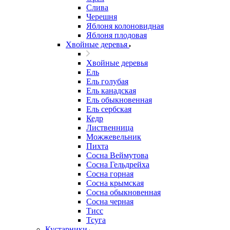
Слива
Черешня
Яблоня колоновидная
Яблоня плодовая
Хвойные деревья
Хвойные деревья
Ель
Ель голубая
Ель канадская
Ель обыкновенная
Ель сербская
Кедр
Лиственница
Можжевельник
Пихта
Сосна Веймутова
Сосна Гельдрейха
Сосна горная
Сосна крымская
Сосна обыкновенная
Сосна черная
Тисс
Тсуга
Кустарники