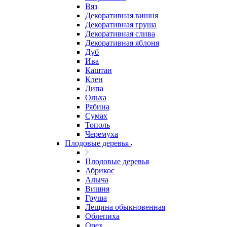
Вяз
Декоративная вишня
Декоративная груша
Декоративная слива
Декоративная яблоня
Дуб
Ива
Каштан
Клен
Липа
Ольха
Рябина
Сумах
Тополь
Черемуха
Плодовые деревья
Плодовые деревья
Абрикос
Алыча
Вишня
Груша
Лещина обыкновенная
Облепиха
Орех