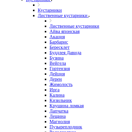
Кустарники
Лиственные кустарники
Лиственные кустарники
Айва японская
Акация
Барбарис
Бересклет
Буддлея Давида
Бузина
Вейгела
Гортензия
Дейция
Дерен
Жимолость
Ирга
Калина
Кизильник
Крушина ломкая
Лапчатка
Лещина
Магнолия
Пузыреплодник