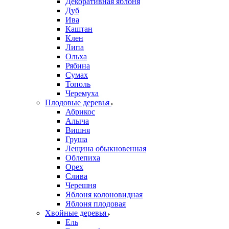
Декоративная яблоня
Дуб
Ива
Каштан
Клен
Липа
Ольха
Рябина
Сумах
Тополь
Черемуха
Плодовые деревья
Абрикос
Алыча
Вишня
Груша
Лещина обыкновенная
Облепиха
Орех
Слива
Черешня
Яблоня колоновидная
Яблоня плодовая
Хвойные деревья
Ель