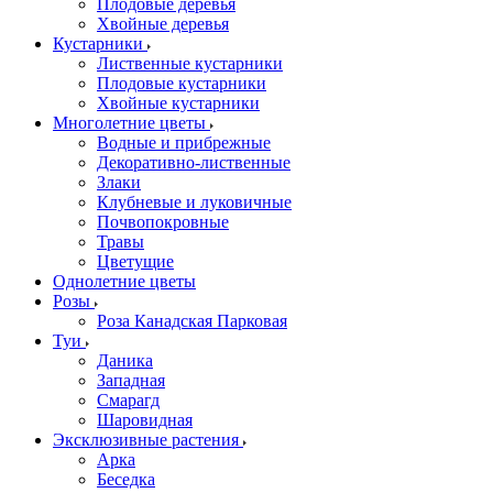
Плодовые деревья
Хвойные деревья
Кустарники
Лиственные кустарники
Плодовые кустарники
Хвойные кустарники
Многолетние цветы
Водные и прибрежные
Декоративно-лиственные
Злаки
Клубневые и луковичные
Почвопокровные
Травы
Цветущие
Однолетние цветы
Розы
Роза Канадская Парковая
Туи
Даника
Западная
Смарагд
Шаровидная
Эксклюзивные растения
Арка
Беседка