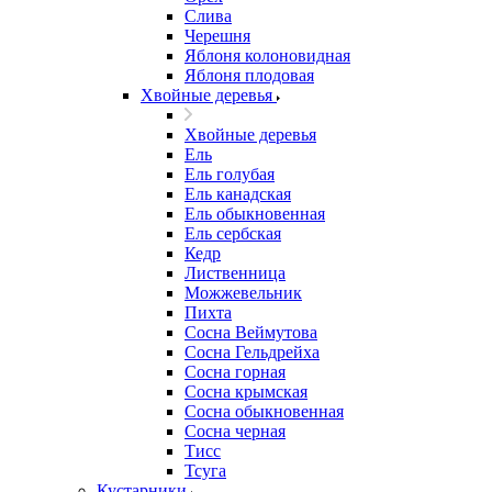
Слива
Черешня
Яблоня колоновидная
Яблоня плодовая
Хвойные деревья
Хвойные деревья
Ель
Ель голубая
Ель канадская
Ель обыкновенная
Ель сербская
Кедр
Лиственница
Можжевельник
Пихта
Сосна Веймутова
Сосна Гельдрейха
Сосна горная
Сосна крымская
Сосна обыкновенная
Сосна черная
Тисс
Тсуга
Кустарники