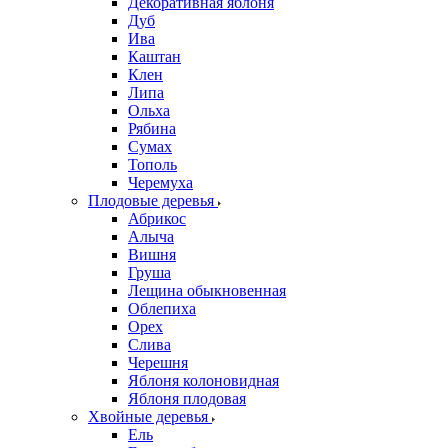
Декоративная яблоня
Дуб
Ива
Каштан
Клен
Липа
Ольха
Рябина
Сумах
Тополь
Черемуха
Плодовые деревья
Абрикос
Алыча
Вишня
Груша
Лещина обыкновенная
Облепиха
Орех
Слива
Черешня
Яблоня колоновидная
Яблоня плодовая
Хвойные деревья
Ель