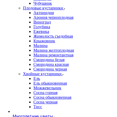
Чубушник
Плодовые кустарники
Актинидия
Арония черноплодная
Виноград
Голубика
Ежевика
Жимолость съедобная
Крыжовник
Малина
Малина желтоплодная
Малина ремонтантная
Смородина белая
Смородина красная
Смородина черная
Хвойные кустарники
Ель
Ель обыкновенная
Можжевельник
Сосна горная
Сосна обыкновенная
Сосна черная
Тисс
Многолетние цветы