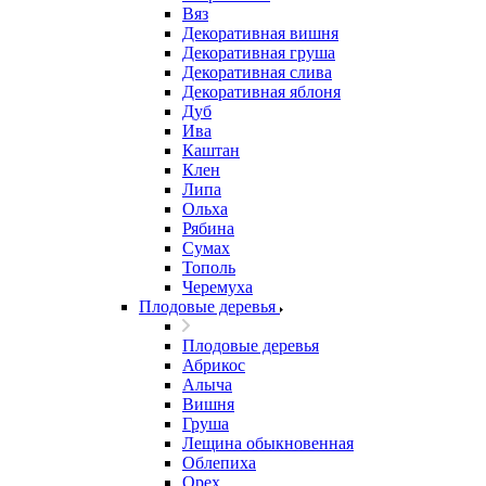
Вяз
Декоративная вишня
Декоративная груша
Декоративная слива
Декоративная яблоня
Дуб
Ива
Каштан
Клен
Липа
Ольха
Рябина
Сумах
Тополь
Черемуха
Плодовые деревья
Плодовые деревья
Абрикос
Алыча
Вишня
Груша
Лещина обыкновенная
Облепиха
Орех