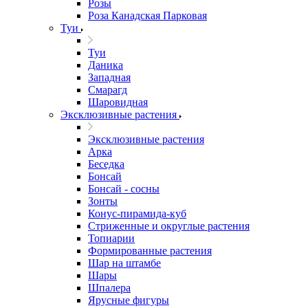
Розы
Роза Канадская Парковая
Туи
Туи
Даника
Западная
Смарагд
Шаровидная
Эксклюзивные растения
Эксклюзивные растения
Арка
Беседка
Бонсай
Бонсай - сосны
Зонты
Конус-пирамида-куб
Стриженные и округлые растения
Топиарии
Формированные растения
Шар на штамбе
Шары
Шпалера
Ярусные фигуры