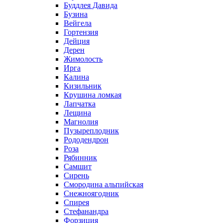
Буддлея Давида
Бузина
Вейгела
Гортензия
Дейция
Дерен
Жимолость
Ирга
Калина
Кизильник
Крушина ломкая
Лапчатка
Лещина
Магнолия
Пузыреплодник
Рододендрон
Роза
Рябинник
Самшит
Сирень
Смородина альпийская
Снежноягодник
Спирея
Стефанандра
Форзиция