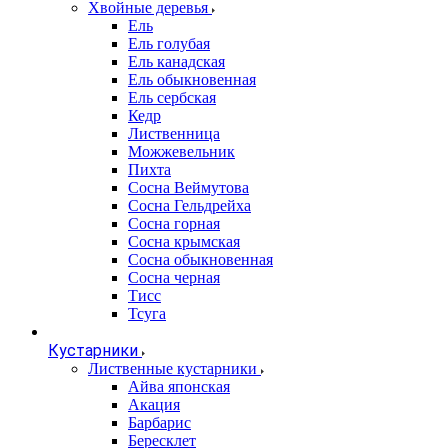
Хвойные деревья
Ель
Ель голубая
Ель канадская
Ель обыкновенная
Ель сербская
Кедр
Лиственница
Можжевельник
Пихта
Сосна Веймутова
Сосна Гельдрейха
Сосна горная
Сосна крымская
Сосна обыкновенная
Сосна черная
Тисс
Тсуга
Кустарники
Лиственные кустарники
Айва японская
Акация
Барбарис
Бересклет