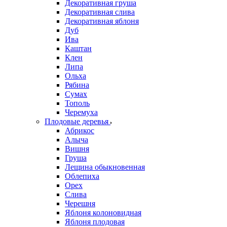
Декоративная груша
Декоративная слива
Декоративная яблоня
Дуб
Ива
Каштан
Клен
Липа
Ольха
Рябина
Сумах
Тополь
Черемуха
Плодовые деревья
Абрикос
Алыча
Вишня
Груша
Лещина обыкновенная
Облепиха
Орех
Слива
Черешня
Яблоня колоновидная
Яблоня плодовая