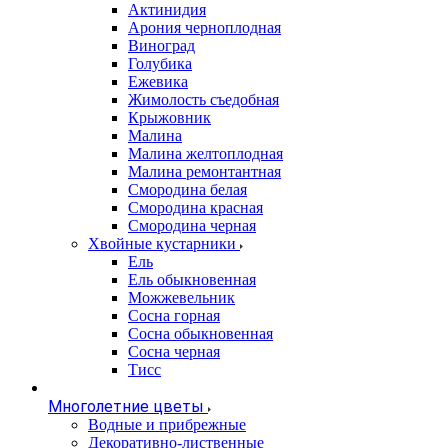
Актинидия
Арония черноплодная
Виноград
Голубика
Ежевика
Жимолость съедобная
Крыжовник
Малина
Малина желтоплодная
Малина ремонтантная
Смородина белая
Смородина красная
Смородина черная
Хвойные кустарники
Ель
Ель обыкновенная
Можжевельник
Сосна горная
Сосна обыкновенная
Сосна черная
Тисс
Многолетние цветы
Водные и прибрежные
Декоративно-лиственные