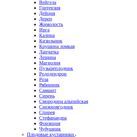
Вейгела
Гортензия
Дейция
Дерен
Жимолость
Ирга
Калина
Кизильник
Крушина ломкая
Лапчатка
Лещина
Магнолия
Пузыреплодник
Рододендрон
Роза
Рябинник
Самшит
Сирень
Смородина альпийская
Снежноягодник
Спирея
Стефанандра
Форзиция
Чубушник
Плодовые кустарники