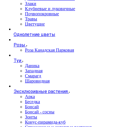
Злаки
Клубневые и луковичные
Почвопокровные
Травы
Цветущие
Однолетние цветы
Розы
Роза Канадская Парковая
Туи
Даника
Западная
Смарагд
Шаровидная
Эксклюзивные растения
Арка
Беседка
Бонсай
Бонсай - сосны
Зонты
Конус-пирамида-куб