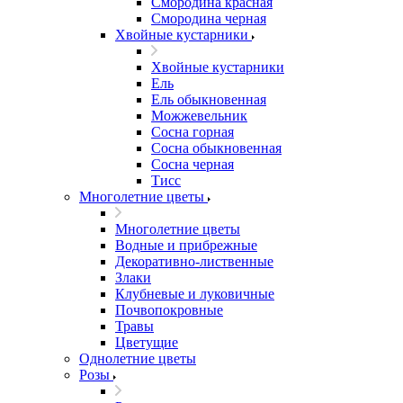
Смородина красная
Смородина черная
Хвойные кустарники
Хвойные кустарники
Ель
Ель обыкновенная
Можжевельник
Сосна горная
Сосна обыкновенная
Сосна черная
Тисс
Многолетние цветы
Многолетние цветы
Водные и прибрежные
Декоративно-лиственные
Злаки
Клубневые и луковичные
Почвопокровные
Травы
Цветущие
Однолетние цветы
Розы