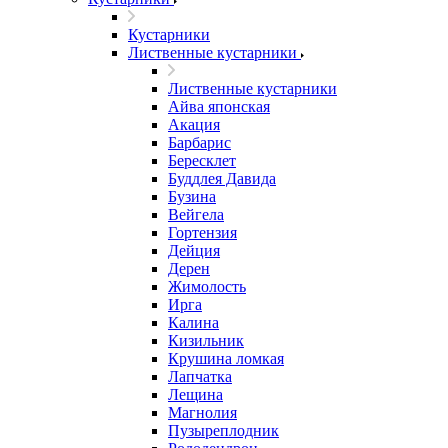
Кустарники
Лиственные кустарники
Лиственные кустарники
Айва японская
Акация
Барбарис
Бересклет
Буддлея Давида
Бузина
Вейгела
Гортензия
Дейция
Дерен
Жимолость
Ирга
Калина
Кизильник
Крушина ломкая
Лапчатка
Лещина
Магнолия
Пузыреплодник