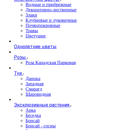
Водные и прибрежные
Декоративно-лиственные
Злаки
Клубневые и луковичные
Почвопокровные
Травы
Цветущие
Однолетние цветы
Розы
Роза Канадская Парковая
Туи
Даника
Западная
Смарагд
Шаровидная
Эксклюзивные растения
Арка
Беседка
Бонсай
Бонсай - сосны