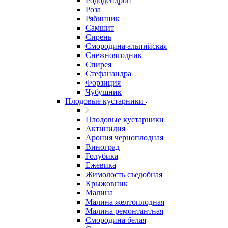
Рододендрон
Роза
Рябинник
Самшит
Сирень
Смородина альпийская
Снежноягодник
Спирея
Стефанандра
Форзиция
Чубушник
Плодовые кустарники
Плодовые кустарники
Актинидия
Арония черноплодная
Виноград
Голубика
Ежевика
Жимолость съедобная
Крыжовник
Малина
Малина желтоплодная
Малина ремонтантная
Смородина белая