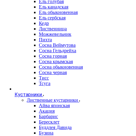
Ель голубая
Ель канадская
Ель обыкновенная
Ель сербская
Кедр
Лиственница
Можжевельник
Пихта
Сосна Веймутова
Сосна Гельдрейха
Сосна горная
Сосна крымская
Сосна обыкновенная
Сосна черная
Тисс
Тсуга
Кустарники
Лиственные кустарники
Айва японская
Акация
Барбарис
Бересклет
Буддлея Давида
Бузина