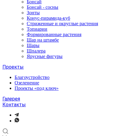
Бонсай
Бонсай - сосны
Зонты
Конус-пирамида-куб
Стриженные и округлые растения
Топиарии
Формированные растения
Шар на штамбе
Шары
Шпалера
Ярусные фигуры
Проекты
Благоустройство
Озеленение
Проекты «под ключ»
Галерея
Контакты