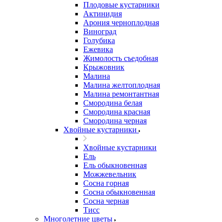
Плодовые кустарники
Актинидия
Арония черноплодная
Виноград
Голубика
Ежевика
Жимолость съедобная
Крыжовник
Малина
Малина желтоплодная
Малина ремонтантная
Смородина белая
Смородина красная
Смородина черная
Хвойные кустарники
Хвойные кустарники
Ель
Ель обыкновенная
Можжевельник
Сосна горная
Сосна обыкновенная
Сосна черная
Тисс
Многолетние цветы