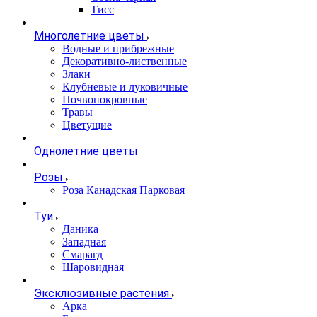
Тисс
Многолетние цветы
Водные и прибрежные
Декоративно-лиственные
Злаки
Клубневые и луковичные
Почвопокровные
Травы
Цветущие
Однолетние цветы
Розы
Роза Канадская Парковая
Туи
Даника
Западная
Смарагд
Шаровидная
Эксклюзивные растения
Арка