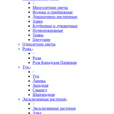
Многолетние цветы
Водные и прибрежные
Декоративно-лиственные
Злаки
Клубневые и луковичные
Почвопокровные
Травы
Цветущие
Однолетние цветы
Розы
Розы
Роза Канадская Парковая
Туи
Туи
Даника
Западная
Смарагд
Шаровидная
Эксклюзивные растения
Эксклюзивные растения
Арка