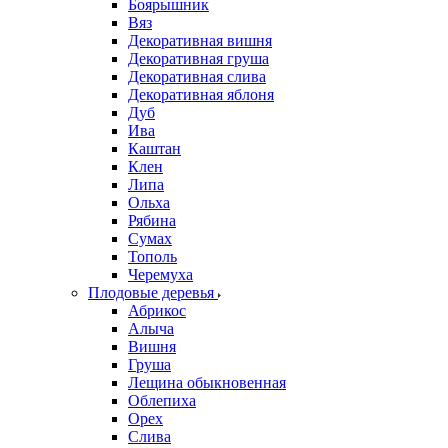
Боярышник
Вяз
Декоративная вишня
Декоративная груша
Декоративная слива
Декоративная яблоня
Дуб
Ива
Каштан
Клен
Липа
Ольха
Рябина
Сумах
Тополь
Черемуха
Плодовые деревья
Абрикос
Алыча
Вишня
Груша
Лещина обыкновенная
Облепиха
Орех
Слива