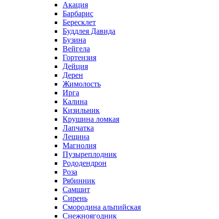
Акация
Барбарис
Бересклет
Буддлея Давида
Бузина
Вейгела
Гортензия
Дейция
Дерен
Жимолость
Ирга
Калина
Кизильник
Крушина ломкая
Лапчатка
Лещина
Магнолия
Пузыреплодник
Рододендрон
Роза
Рябинник
Самшит
Сирень
Смородина альпийская
Снежноягодник