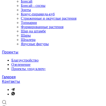
Бонсай
Бонсай - сосны
Зонты
Конус-пирамида-куб
Стриженные и округлые растения
Топиарии
Формированные растения
Шар на штамбе
Шары
Шпалера
Ярусные фигуры
Проекты
Благоустройство
Озеленение
Проекты «под ключ»
Галерея
Контакты