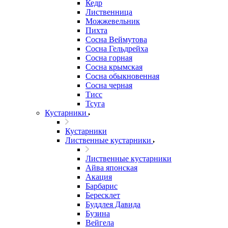
Кедр
Лиственница
Можжевельник
Пихта
Сосна Веймутова
Сосна Гельдрейха
Сосна горная
Сосна крымская
Сосна обыкновенная
Сосна черная
Тисс
Тсуга
Кустарники
Кустарники
Лиственные кустарники
Лиственные кустарники
Айва японская
Акация
Барбарис
Бересклет
Буддлея Давида
Бузина
Вейгела