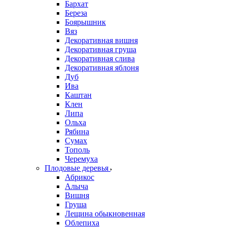
Бархат
Береза
Боярышник
Вяз
Декоративная вишня
Декоративная груша
Декоративная слива
Декоративная яблоня
Дуб
Ива
Каштан
Клен
Липа
Ольха
Рябина
Сумах
Тополь
Черемуха
Плодовые деревья
Абрикос
Алыча
Вишня
Груша
Лещина обыкновенная
Облепиха