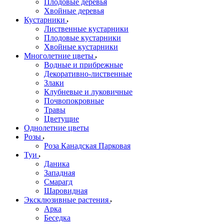
Плодовые деревья
Хвойные деревья
Кустарники
Лиственные кустарники
Плодовые кустарники
Хвойные кустарники
Многолетние цветы
Водные и прибрежные
Декоративно-лиственные
Злаки
Клубневые и луковичные
Почвопокровные
Травы
Цветущие
Однолетние цветы
Розы
Роза Канадская Парковая
Туи
Даника
Западная
Смарагд
Шаровидная
Эксклюзивные растения
Арка
Беседка