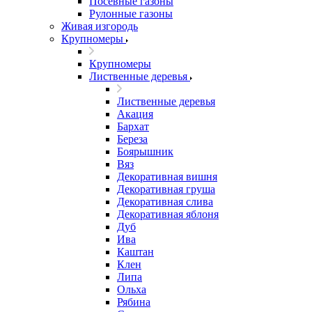
Посевные газоны
Рулонные газоны
Живая изгородь
Крупномеры
Крупномеры
Лиственные деревья
Лиственные деревья
Акация
Бархат
Береза
Боярышник
Вяз
Декоративная вишня
Декоративная груша
Декоративная слива
Декоративная яблоня
Дуб
Ива
Каштан
Клен
Липа
Ольха
Рябина