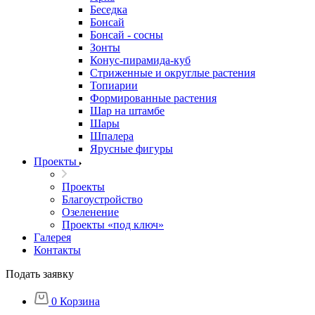
Беседка
Бонсай
Бонсай - сосны
Зонты
Конус-пирамида-куб
Стриженные и округлые растения
Топиарии
Формированные растения
Шар на штамбе
Шары
Шпалера
Ярусные фигуры
Проекты
Проекты
Благоустройство
Озеленение
Проекты «под ключ»
Галерея
Контакты
Подать заявку
0
Корзина