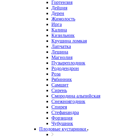
Гортензия
Дейция
Дерен
Жимолость
Ирга
Калина
Кизильник
Крушина ломкая
Лапчатка
Лещина
Магнолия
Пузыреплодник
Рододендрон
Роза
Рябинник
Самшит
Сирень
Смородина альпийская
Снежноягодник
Спирея
Стефанандра
Форзиция
Чубушник
Плодовые кустарники