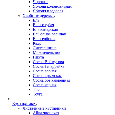
Черешня
Яблоня колоновидная
Яблоня плодовая
Хвойные деревья
Ель
Ель голубая
Ель канадская
Ель обыкновенная
Ель сербская
Кедр
Лиственница
Можжевельник
Пихта
Сосна Веймутова
Сосна Гельдрейха
Сосна горная
Сосна крымская
Сосна обыкновенная
Сосна черная
Тисс
Тсуга
Кустарники
Лиственные кустарники
Айва японская