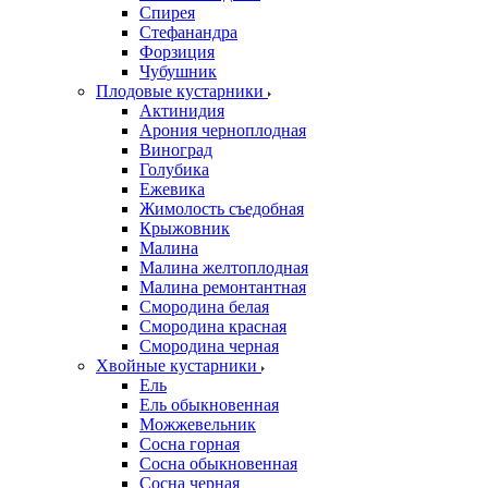
Спирея
Стефанандра
Форзиция
Чубушник
Плодовые кустарники
Актинидия
Арония черноплодная
Виноград
Голубика
Ежевика
Жимолость съедобная
Крыжовник
Малина
Малина желтоплодная
Малина ремонтантная
Смородина белая
Смородина красная
Смородина черная
Хвойные кустарники
Ель
Ель обыкновенная
Можжевельник
Сосна горная
Сосна обыкновенная
Сосна черная