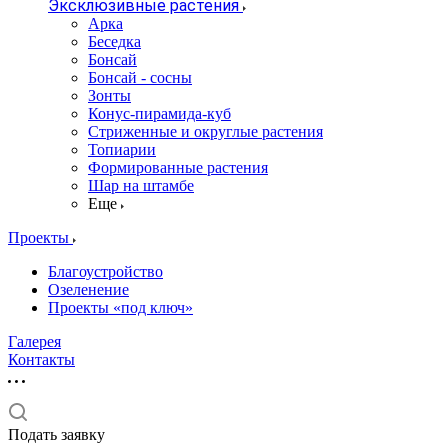
Эксклюзивные растения
Арка
Беседка
Бонсай
Бонсай - сосны
Зонты
Конус-пирамида-куб
Стриженные и округлые растения
Топиарии
Формированные растения
Шар на штамбе
Еще
Проекты
Благоустройство
Озеленение
Проекты «под ключ»
Галерея
Контакты
Подать заявку