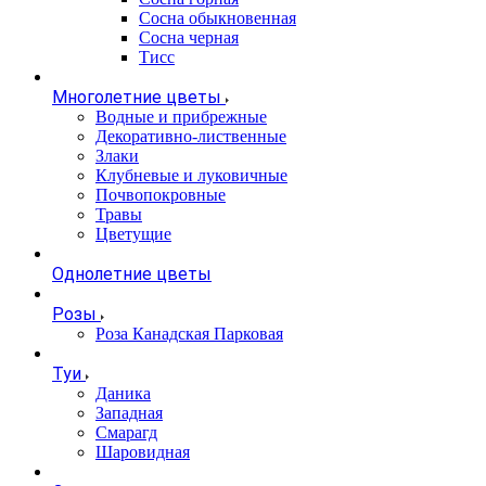
Сосна обыкновенная
Сосна черная
Тисс
Многолетние цветы
Водные и прибрежные
Декоративно-лиственные
Злаки
Клубневые и луковичные
Почвопокровные
Травы
Цветущие
Однолетние цветы
Розы
Роза Канадская Парковая
Туи
Даника
Западная
Смарагд
Шаровидная