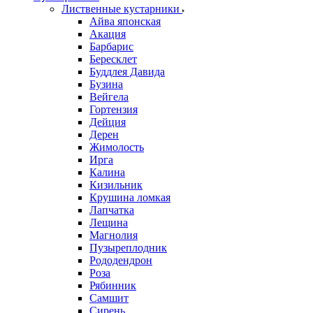
Лиственные кустарники
Айва японская
Акация
Барбарис
Бересклет
Буддлея Давида
Бузина
Вейгела
Гортензия
Дейция
Дерен
Жимолость
Ирга
Калина
Кизильник
Крушина ломкая
Лапчатка
Лещина
Магнолия
Пузыреплодник
Рододендрон
Роза
Рябинник
Самшит
Сирень