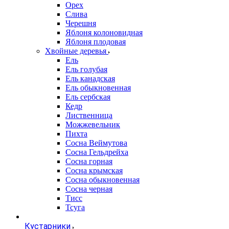
Орех
Слива
Черешня
Яблоня колоновидная
Яблоня плодовая
Хвойные деревья
Ель
Ель голубая
Ель канадская
Ель обыкновенная
Ель сербская
Кедр
Лиственница
Можжевельник
Пихта
Сосна Веймутова
Сосна Гельдрейха
Сосна горная
Сосна крымская
Сосна обыкновенная
Сосна черная
Тисс
Тсуга
Кустарники