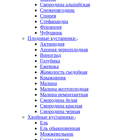
Смородина альпийская
Снежноягодник
Спирея
Стефанандра
Форзиция
Чубушник
Плодовые кустарники
Актинидия
Арония черноплодная
Виноград
Голубика
Ежевика
Жимолость съедобная
Крыжовник
Малина
Малина желтоплодная
Малина ремонтантная
Смородина белая
Смородина красная
Смородина черная
Хвойные кустарники
Ель
Ель обыкновенная
Можжевельник
Сосна горная