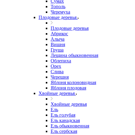
Сумах
Тополь
Черемуха
Плодовые деревья
Плодовые деревья
Абрикос
Алыча
Вишня
Груша
Лещина обыкновенная
Облепиха
Орех
Слива
Черешня
Яблоня колоновидная
Яблоня плодовая
Хвойные деревья
Хвойные деревья
Ель
Ель голубая
Ель канадская
Ель обыкновенная
Ель сербская