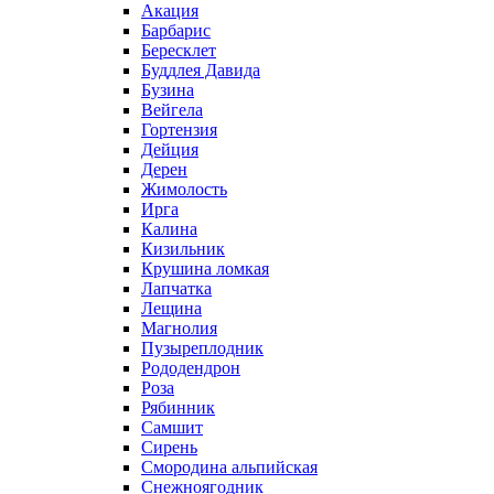
Акация
Барбарис
Бересклет
Буддлея Давида
Бузина
Вейгела
Гортензия
Дейция
Дерен
Жимолость
Ирга
Калина
Кизильник
Крушина ломкая
Лапчатка
Лещина
Магнолия
Пузыреплодник
Рододендрон
Роза
Рябинник
Самшит
Сирень
Смородина альпийская
Снежноягодник