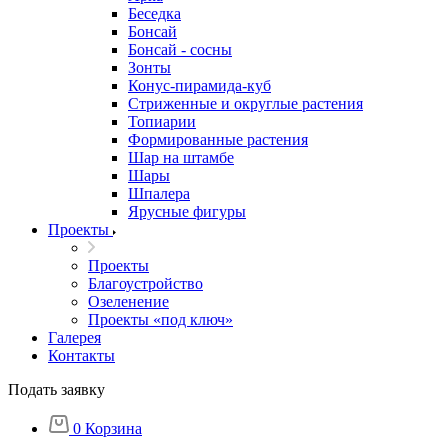
Беседка
Бонсай
Бонсай - сосны
Зонты
Конус-пирамида-куб
Стриженные и округлые растения
Топиарии
Формированные растения
Шар на штамбе
Шары
Шпалера
Ярусные фигуры
Проекты
Проекты
Благоустройство
Озеленение
Проекты «под ключ»
Галерея
Контакты
Подать заявку
0
Корзина