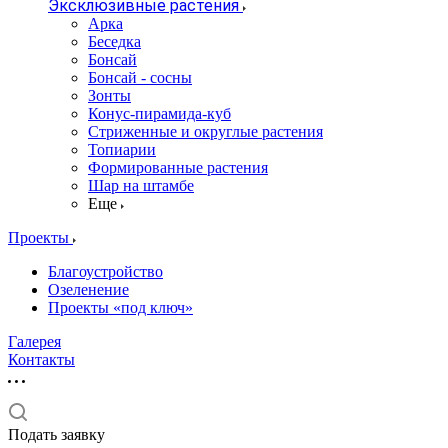
Эксклюзивные растения
Арка
Беседка
Бонсай
Бонсай - сосны
Зонты
Конус-пирамида-куб
Стриженные и округлые растения
Топиарии
Формированные растения
Шар на штамбе
Еще
Проекты
Благоустройство
Озеленение
Проекты «под ключ»
Галерея
Контакты
Подать заявку