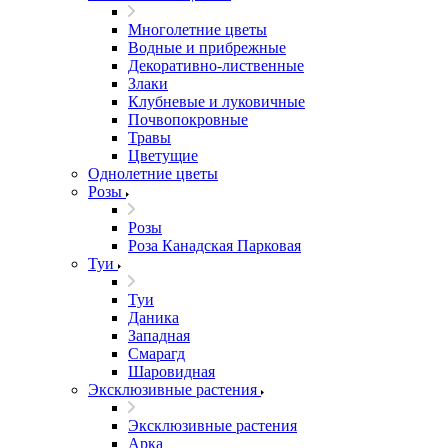
Многолетние цветы
Водные и прибрежные
Декоративно-лиственные
Злаки
Клубневые и луковичные
Почвопокровные
Травы
Цветущие
Однолетние цветы
Розы
Розы
Роза Канадская Парковая
Туи
Туи
Даника
Западная
Смарагд
Шаровидная
Эксклюзивные растения
Эксклюзивные растения
Арка