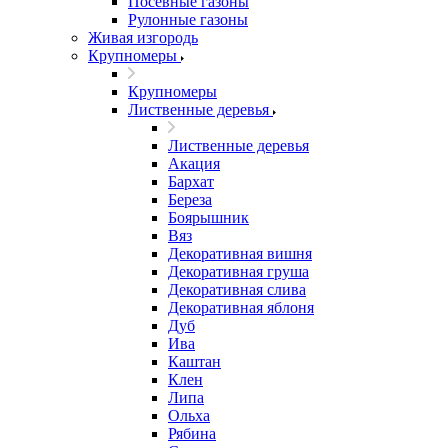
Посевные газоны
Рулонные газоны
Живая изгородь
Крупномеры
Крупномеры
Лиственные деревья
Лиственные деревья
Акация
Бархат
Береза
Боярышник
Вяз
Декоративная вишня
Декоративная груша
Декоративная слива
Декоративная яблоня
Дуб
Ива
Каштан
Клен
Липа
Ольха
Рябина