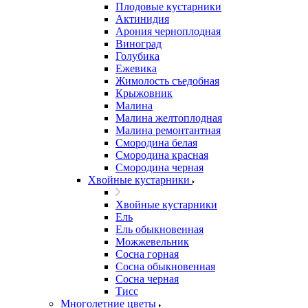
Плодовые кустарники
Актинидия
Арония черноплодная
Виноград
Голубика
Ежевика
Жимолость съедобная
Крыжовник
Малина
Малина желтоплодная
Малина ремонтантная
Смородина белая
Смородина красная
Смородина черная
Хвойные кустарники
Хвойные кустарники
Ель
Ель обыкновенная
Можжевельник
Сосна горная
Сосна обыкновенная
Сосна черная
Тисс
Многолетние цветы