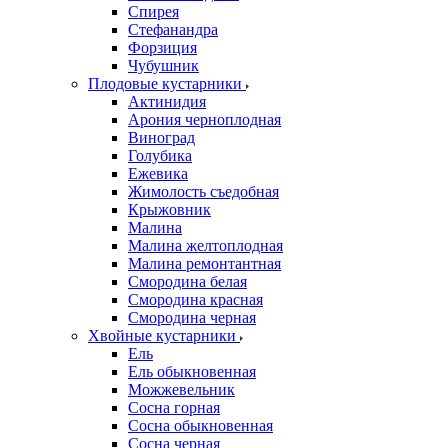
Спирея
Стефанандра
Форзиция
Чубушник
Плодовые кустарники
Актинидия
Арония черноплодная
Виноград
Голубика
Ежевика
Жимолость съедобная
Крыжовник
Малина
Малина желтоплодная
Малина ремонтантная
Смородина белая
Смородина красная
Смородина черная
Хвойные кустарники
Ель
Ель обыкновенная
Можжевельник
Сосна горная
Сосна обыкновенная
Сосна черная