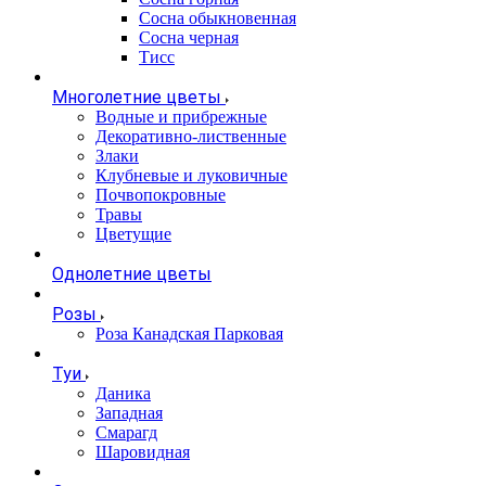
Сосна обыкновенная
Сосна черная
Тисс
Многолетние цветы
Водные и прибрежные
Декоративно-лиственные
Злаки
Клубневые и луковичные
Почвопокровные
Травы
Цветущие
Однолетние цветы
Розы
Роза Канадская Парковая
Туи
Даника
Западная
Смарагд
Шаровидная