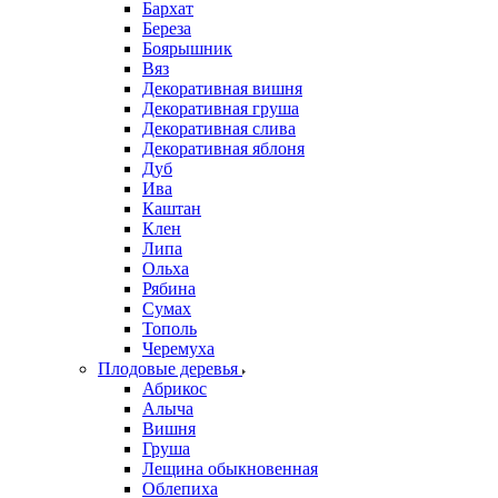
Бархат
Береза
Боярышник
Вяз
Декоративная вишня
Декоративная груша
Декоративная слива
Декоративная яблоня
Дуб
Ива
Каштан
Клен
Липа
Ольха
Рябина
Сумах
Тополь
Черемуха
Плодовые деревья
Абрикос
Алыча
Вишня
Груша
Лещина обыкновенная
Облепиха