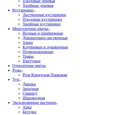
Плодовые деревья
Хвойные деревья
Кустарники
Лиственные кустарники
Плодовые кустарники
Хвойные кустарники
Многолетние цветы
Водные и прибрежные
Декоративно-лиственные
Злаки
Клубневые и луковичные
Почвопокровные
Травы
Цветущие
Однолетние цветы
Розы
Роза Канадская Парковая
Туи
Даника
Западная
Смарагд
Шаровидная
Эксклюзивные растения
Арка
Беседка