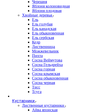
Черешня
Яблоня колоновидная
Яблоня плодовая
Хвойные деревья
Ель
Ель голубая
Ель канадская
Ель обыкновенная
Ель сербская
Кедр
Лиственница
Можжевельник
Пихта
Сосна Веймутова
Сосна Гельдрейха
Сосна горная
Сосна крымская
Сосна обыкновенная
Сосна черная
Тисс
Тсуга
Кустарники
Лиственные кустарники
Айва японская