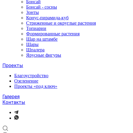
Бонсай
Бонсай - сосны
Зонты
Конус-пирамида-куб
Стриженные и округлые растения
Топиарии
Формированные растения
Шар на штамбе
Шары
Шпалера
Ярусные фигуры
Проекты
Благоустройство
Озеленение
Проекты «под ключ»
Галерея
Контакты