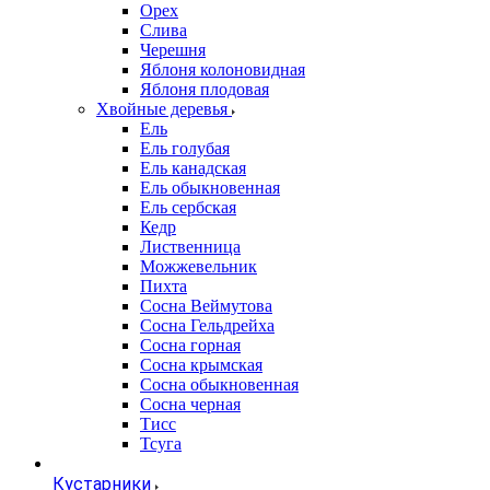
Орех
Слива
Черешня
Яблоня колоновидная
Яблоня плодовая
Хвойные деревья
Ель
Ель голубая
Ель канадская
Ель обыкновенная
Ель сербская
Кедр
Лиственница
Можжевельник
Пихта
Сосна Веймутова
Сосна Гельдрейха
Сосна горная
Сосна крымская
Сосна обыкновенная
Сосна черная
Тисс
Тсуга
Кустарники