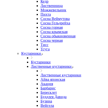
Кедр
Лиственница
Можжевельник
Пихта
Сосна Веймутова
Сосна Гельдрейха
Сосна горная
Сосна крымская
Сосна обыкновенная
Сосна черная
Тисс
Тсуга
Кустарники
Кустарники
Лиственные кустарники
Лиственные кустарники
Айва японская
Акация
Барбарис
Бересклет
Буддлея Давида
Бузина
Вейгела