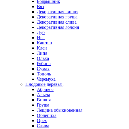
Боярышник
Вяз
Декоративная вишня
Декоративная груша
Декоративная слива
Декоративная яблоня
Дуб
Ива
Каштан
Клен
Липа
Ольха
Рябина
Сумах
Тополь
Черемуха
Плодовые деревья
Абрикос
Алыча
Вишня
Груша
Лещина обыкновенная
Облепиха
Орех
Слива