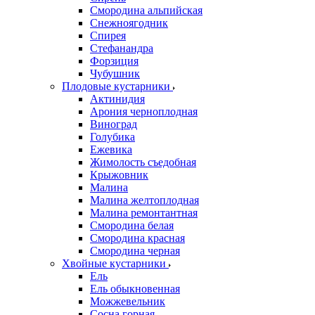
Смородина альпийская
Снежноягодник
Спирея
Стефанандра
Форзиция
Чубушник
Плодовые кустарники
Актинидия
Арония черноплодная
Виноград
Голубика
Ежевика
Жимолость съедобная
Крыжовник
Малина
Малина желтоплодная
Малина ремонтантная
Смородина белая
Смородина красная
Смородина черная
Хвойные кустарники
Ель
Ель обыкновенная
Можжевельник
Сосна горная