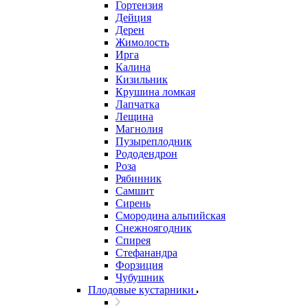
Гортензия
Дейция
Дерен
Жимолость
Ирга
Калина
Кизильник
Крушина ломкая
Лапчатка
Лещина
Магнолия
Пузыреплодник
Рододендрон
Роза
Рябинник
Самшит
Сирень
Смородина альпийская
Снежноягодник
Спирея
Стефанандра
Форзиция
Чубушник
Плодовые кустарники