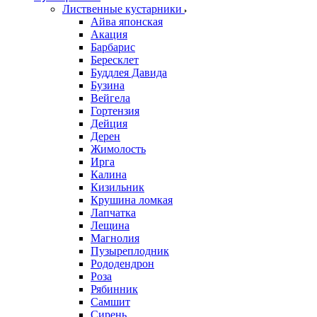
Лиственные кустарники
Айва японская
Акация
Барбарис
Бересклет
Буддлея Давида
Бузина
Вейгела
Гортензия
Дейция
Дерен
Жимолость
Ирга
Калина
Кизильник
Крушина ломкая
Лапчатка
Лещина
Магнолия
Пузыреплодник
Рододендрон
Роза
Рябинник
Самшит
Сирень