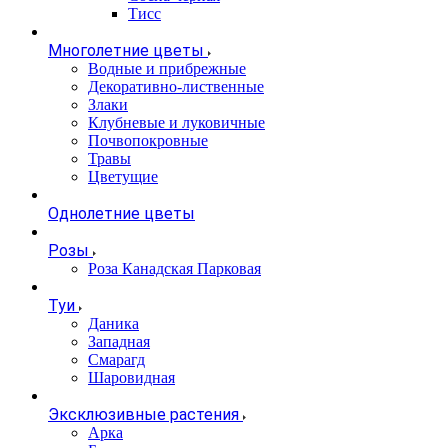
Тисс
Многолетние цветы
Водные и прибрежные
Декоративно-лиственные
Злаки
Клубневые и луковичные
Почвопокровные
Травы
Цветущие
Однолетние цветы
Розы
Роза Канадская Парковая
Туи
Даника
Западная
Смарагд
Шаровидная
Эксклюзивные растения
Арка