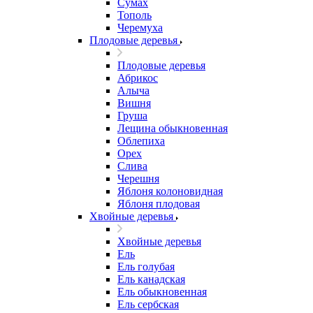
Сумах
Тополь
Черемуха
Плодовые деревья
Плодовые деревья
Абрикос
Алыча
Вишня
Груша
Лещина обыкновенная
Облепиха
Орех
Слива
Черешня
Яблоня колоновидная
Яблоня плодовая
Хвойные деревья
Хвойные деревья
Ель
Ель голубая
Ель канадская
Ель обыкновенная
Ель сербская