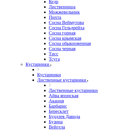
Кедр
Лиственница
Можжевельник
Пихта
Сосна Веймутова
Сосна Гельдрейха
Сосна горная
Сосна крымская
Сосна обыкновенная
Сосна черная
Тисс
Тсуга
Кустарники
Кустарники
Лиственные кустарники
Лиственные кустарники
Айва японская
Акация
Барбарис
Бересклет
Буддлея Давида
Бузина
Вейгела