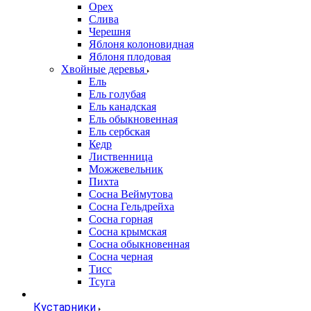
Орех
Слива
Черешня
Яблоня колоновидная
Яблоня плодовая
Хвойные деревья
Ель
Ель голубая
Ель канадская
Ель обыкновенная
Ель сербская
Кедр
Лиственница
Можжевельник
Пихта
Сосна Веймутова
Сосна Гельдрейха
Сосна горная
Сосна крымская
Сосна обыкновенная
Сосна черная
Тисс
Тсуга
Кустарники