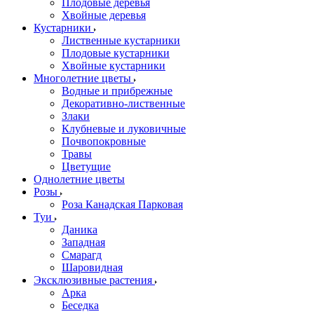
Плодовые деревья
Хвойные деревья
Кустарники
Лиственные кустарники
Плодовые кустарники
Хвойные кустарники
Многолетние цветы
Водные и прибрежные
Декоративно-лиственные
Злаки
Клубневые и луковичные
Почвопокровные
Травы
Цветущие
Однолетние цветы
Розы
Роза Канадская Парковая
Туи
Даника
Западная
Смарагд
Шаровидная
Эксклюзивные растения
Арка
Беседка