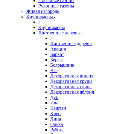
Посевные газоны
Рулонные газоны
Живая изгородь
Крупномеры
Крупномеры
Лиственные деревья
Лиственные деревья
Акация
Бархат
Береза
Боярышник
Вяз
Декоративная вишня
Декоративная груша
Декоративная слива
Декоративная яблоня
Дуб
Ива
Каштан
Клен
Липа
Ольха
Рябина