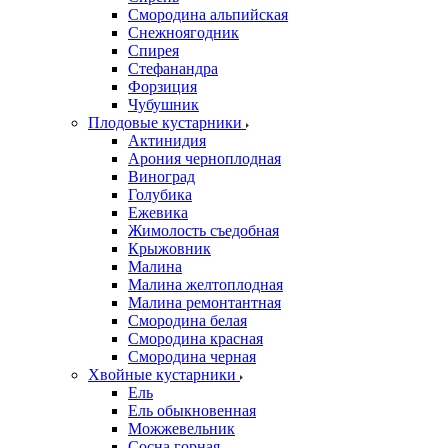
Смородина альпийская
Снежноягодник
Спирея
Стефанандра
Форзиция
Чубушник
Плодовые кустарники
Актинидия
Арония черноплодная
Виноград
Голубика
Ежевика
Жимолость съедобная
Крыжовник
Малина
Малина желтоплодная
Малина ремонтантная
Смородина белая
Смородина красная
Смородина черная
Хвойные кустарники
Ель
Ель обыкновенная
Можжевельник
Сосна горная