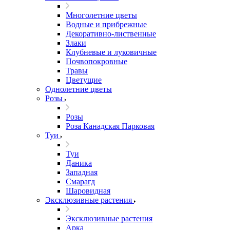
Многолетние цветы
Водные и прибрежные
Декоративно-лиственные
Злаки
Клубневые и луковичные
Почвопокровные
Травы
Цветущие
Однолетние цветы
Розы
Розы
Роза Канадская Парковая
Туи
Туи
Даника
Западная
Смарагд
Шаровидная
Эксклюзивные растения
Эксклюзивные растения
Арка