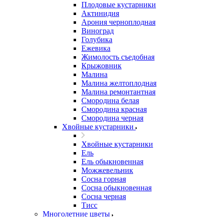
Плодовые кустарники
Актинидия
Арония черноплодная
Виноград
Голубика
Ежевика
Жимолость съедобная
Крыжовник
Малина
Малина желтоплодная
Малина ремонтантная
Смородина белая
Смородина красная
Смородина черная
Хвойные кустарники
Хвойные кустарники
Ель
Ель обыкновенная
Можжевельник
Сосна горная
Сосна обыкновенная
Сосна черная
Тисс
Многолетние цветы