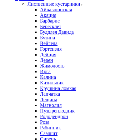
Лиственные кустарники
Айва японская
Акация
Барбарис
Бересклет
Буддлея Давида
Бузина
Вейгела
Гортензия
Дейция
Дерен
Жимолость
Ирга
Калина
Кизильник
Крушина ломкая
Лапчатка
Лещина
Магнолия
Пузыреплодник
Рододендрон
Роза
Рябинник
Самшит
Сирень