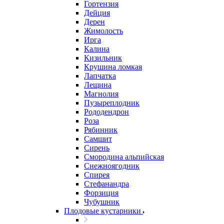
Гортензия
Дейция
Дерен
Жимолость
Ирга
Калина
Кизильник
Крушина ломкая
Лапчатка
Лещина
Магнолия
Пузыреплодник
Рододендрон
Роза
Рябинник
Самшит
Сирень
Смородина альпийская
Снежноягодник
Спирея
Стефанандра
Форзиция
Чубушник
Плодовые кустарники