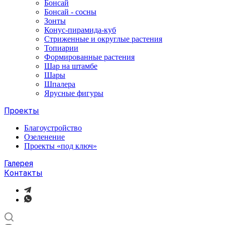
Бонсай
Бонсай - сосны
Зонты
Конус-пирамида-куб
Стриженные и округлые растения
Топиарии
Формированные растения
Шар на штамбе
Шары
Шпалера
Ярусные фигуры
Проекты
Благоустройство
Озеленение
Проекты «под ключ»
Галерея
Контакты