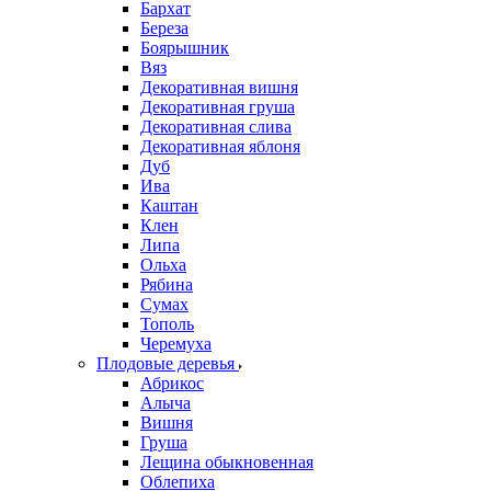
Бархат
Береза
Боярышник
Вяз
Декоративная вишня
Декоративная груша
Декоративная слива
Декоративная яблоня
Дуб
Ива
Каштан
Клен
Липа
Ольха
Рябина
Сумах
Тополь
Черемуха
Плодовые деревья
Абрикос
Алыча
Вишня
Груша
Лещина обыкновенная
Облепиха