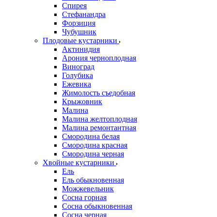
Спирея
Стефанандра
Форзиция
Чубушник
Плодовые кустарники
Актинидия
Арония черноплодная
Виноград
Голубика
Ежевика
Жимолость съедобная
Крыжовник
Малина
Малина желтоплодная
Малина ремонтантная
Смородина белая
Смородина красная
Смородина черная
Хвойные кустарники
Ель
Ель обыкновенная
Можжевельник
Сосна горная
Сосна обыкновенная
Сосна черная