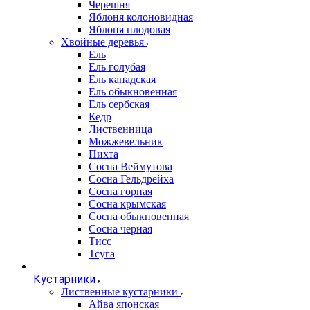
Черешня
Яблоня колоновидная
Яблоня плодовая
Хвойные деревья
Ель
Ель голубая
Ель канадская
Ель обыкновенная
Ель сербская
Кедр
Лиственница
Можжевельник
Пихта
Сосна Веймутова
Сосна Гельдрейха
Сосна горная
Сосна крымская
Сосна обыкновенная
Сосна черная
Тисс
Тсуга
Кустарники
Лиственные кустарники
Айва японская