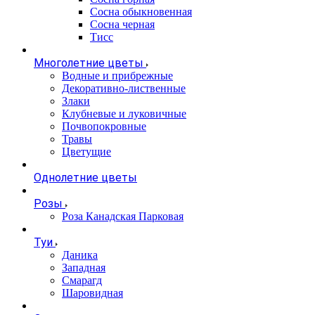
Сосна обыкновенная
Сосна черная
Тисс
Многолетние цветы
Водные и прибрежные
Декоративно-лиственные
Злаки
Клубневые и луковичные
Почвопокровные
Травы
Цветущие
Однолетние цветы
Розы
Роза Канадская Парковая
Туи
Даника
Западная
Смарагд
Шаровидная