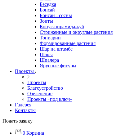
Беседка
Бонсай
Бонсай - сосны
Зонты
Конус-пирамида-куб
Стриженные и округлые растения
Топиарии
Формированные растения
Шар на штамбе
Шары
Шпалера
Ярусные фигуры
Проекты
Проекты
Благоустройство
Озеленение
Проекты «под ключ»
Галерея
Контакты
Подать заявку
0
Корзина