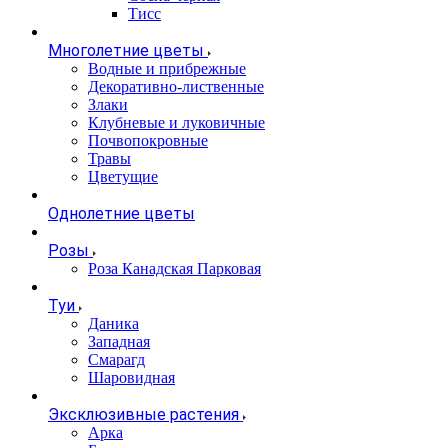
Тисс
Многолетние цветы
Водные и прибрежные
Декоративно-лиственные
Злаки
Клубневые и луковичные
Почвопокровные
Травы
Цветущие
Однолетние цветы
Розы
Роза Канадская Парковая
Туи
Даника
Западная
Смарагд
Шаровидная
Эксклюзивные растения
Арка