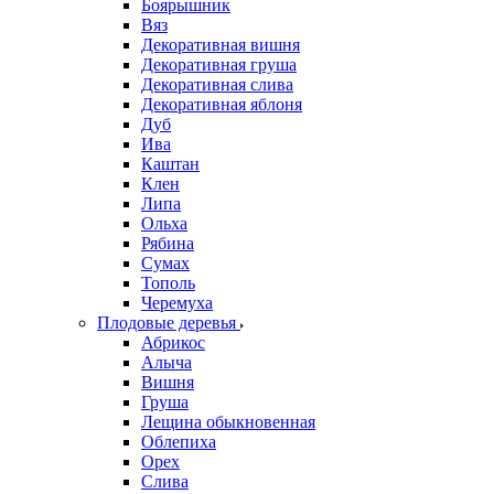
Боярышник
Вяз
Декоративная вишня
Декоративная груша
Декоративная слива
Декоративная яблоня
Дуб
Ива
Каштан
Клен
Липа
Ольха
Рябина
Сумах
Тополь
Черемуха
Плодовые деревья
Абрикос
Алыча
Вишня
Груша
Лещина обыкновенная
Облепиха
Орех
Слива