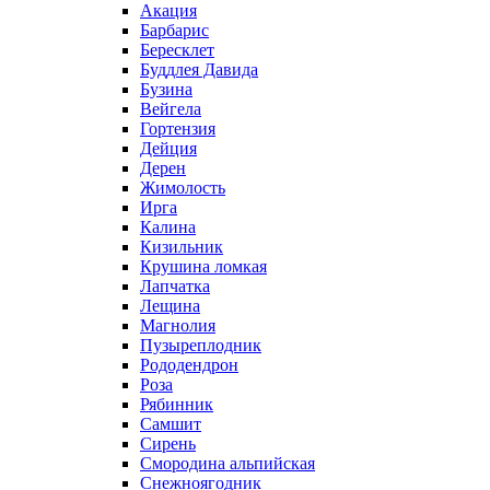
Акация
Барбарис
Бересклет
Буддлея Давида
Бузина
Вейгела
Гортензия
Дейция
Дерен
Жимолость
Ирга
Калина
Кизильник
Крушина ломкая
Лапчатка
Лещина
Магнолия
Пузыреплодник
Рододендрон
Роза
Рябинник
Самшит
Сирень
Смородина альпийская
Снежноягодник