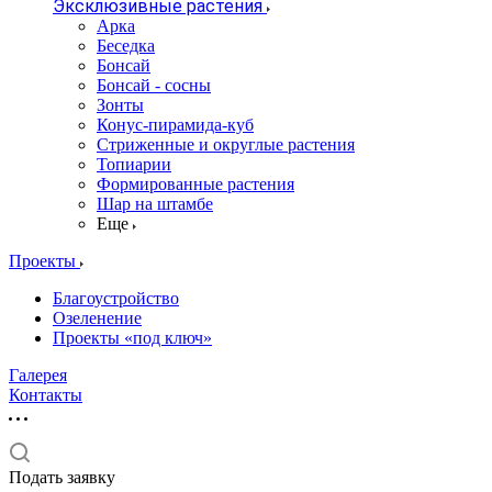
Эксклюзивные растения
Арка
Беседка
Бонсай
Бонсай - сосны
Зонты
Конус-пирамида-куб
Стриженные и округлые растения
Топиарии
Формированные растения
Шар на штамбе
Еще
Проекты
Благоустройство
Озеленение
Проекты «под ключ»
Галерея
Контакты
Подать заявку