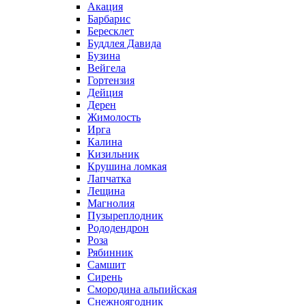
Акация
Барбарис
Бересклет
Буддлея Давида
Бузина
Вейгела
Гортензия
Дейция
Дерен
Жимолость
Ирга
Калина
Кизильник
Крушина ломкая
Лапчатка
Лещина
Магнолия
Пузыреплодник
Рододендрон
Роза
Рябинник
Самшит
Сирень
Смородина альпийская
Снежноягодник