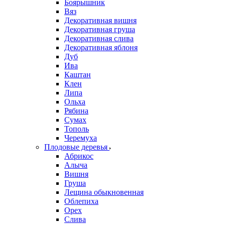
Боярышник
Вяз
Декоративная вишня
Декоративная груша
Декоративная слива
Декоративная яблоня
Дуб
Ива
Каштан
Клен
Липа
Ольха
Рябина
Сумах
Тополь
Черемуха
Плодовые деревья
Абрикос
Алыча
Вишня
Груша
Лещина обыкновенная
Облепиха
Орех
Слива