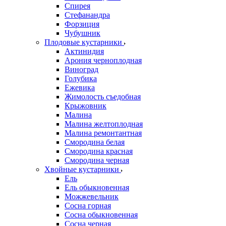
Спирея
Стефанандра
Форзиция
Чубушник
Плодовые кустарники
Актинидия
Арония черноплодная
Виноград
Голубика
Ежевика
Жимолость съедобная
Крыжовник
Малина
Малина желтоплодная
Малина ремонтантная
Смородина белая
Смородина красная
Смородина черная
Хвойные кустарники
Ель
Ель обыкновенная
Можжевельник
Сосна горная
Сосна обыкновенная
Сосна черная