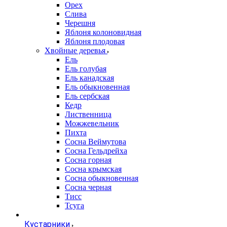
Орех
Слива
Черешня
Яблоня колоновидная
Яблоня плодовая
Хвойные деревья
Ель
Ель голубая
Ель канадская
Ель обыкновенная
Ель сербская
Кедр
Лиственница
Можжевельник
Пихта
Сосна Веймутова
Сосна Гельдрейха
Сосна горная
Сосна крымская
Сосна обыкновенная
Сосна черная
Тисс
Тсуга
Кустарники