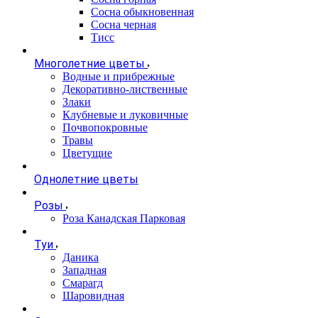
Сосна обыкновенная
Сосна черная
Тисс
Многолетние цветы
Водные и прибрежные
Декоративно-лиственные
Злаки
Клубневые и луковичные
Почвопокровные
Травы
Цветущие
Однолетние цветы
Розы
Роза Канадская Парковая
Туи
Даника
Западная
Смарагд
Шаровидная