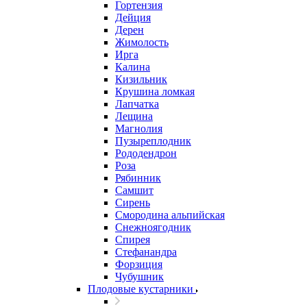
Гортензия
Дейция
Дерен
Жимолость
Ирга
Калина
Кизильник
Крушина ломкая
Лапчатка
Лещина
Магнолия
Пузыреплодник
Рододендрон
Роза
Рябинник
Самшит
Сирень
Смородина альпийская
Снежноягодник
Спирея
Стефанандра
Форзиция
Чубушник
Плодовые кустарники