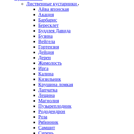
Лиственные кустарники
Айва японская
Акация
Барбарис
Бересклет
Буддлея Давида
Бузина
Вейгела
Гортензия
Дейция
Дерен
Жимолость
Ирга
Калина
Кизильник
Крушина ломкая
Лапчатка
Лещина
Магнолия
Пузыреплодник
Рододендрон
Роза
Рябинник
Самшит
Сирень