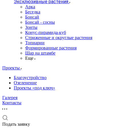
Эксклюзивные растения
Арка
Беседка
Бонсай
Бонсай - сосны
Зонты
Конус-пирамида-куб
Стриженные и округлые растения
Топиарии
Формированные растения
Шар на штамбе
Еще
Проекты
Благоустройство
Озеленение
Проекты «под ключ»
Галерея
Контакты
Подать заявку