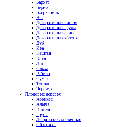
Бархат
Береза
Боярышник
Вяз
Декоративная вишня
Декоративная груша
Декоративная слива
Декоративная яблоня
Дуб
Ива
Каштан
Клен
Липа
Ольха
Рябина
Сумах
Тополь
Черемуха
Плодовые деревья
Абрикос
Алыча
Вишня
Груша
Лещина обыкновенная
Облепиха