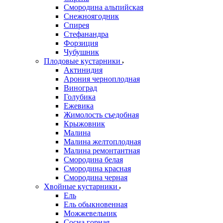
Смородина альпийская
Снежноягодник
Спирея
Стефанандра
Форзиция
Чубушник
Плодовые кустарники
Актинидия
Арония черноплодная
Виноград
Голубика
Ежевика
Жимолость съедобная
Крыжовник
Малина
Малина желтоплодная
Малина ремонтантная
Смородина белая
Смородина красная
Смородина черная
Хвойные кустарники
Ель
Ель обыкновенная
Можжевельник
Сосна горная