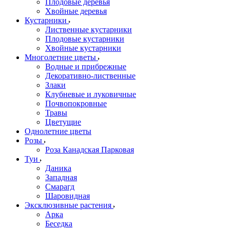
Плодовые деревья
Хвойные деревья
Кустарники
Лиственные кустарники
Плодовые кустарники
Хвойные кустарники
Многолетние цветы
Водные и прибрежные
Декоративно-лиственные
Злаки
Клубневые и луковичные
Почвопокровные
Травы
Цветущие
Однолетние цветы
Розы
Роза Канадская Парковая
Туи
Даника
Западная
Смарагд
Шаровидная
Эксклюзивные растения
Арка
Беседка