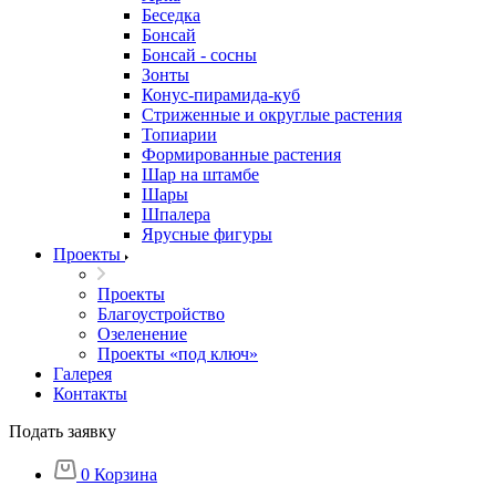
Беседка
Бонсай
Бонсай - сосны
Зонты
Конус-пирамида-куб
Стриженные и округлые растения
Топиарии
Формированные растения
Шар на штамбе
Шары
Шпалера
Ярусные фигуры
Проекты
Проекты
Благоустройство
Озеленение
Проекты «под ключ»
Галерея
Контакты
Подать заявку
0
Корзина