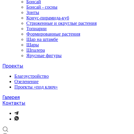
Бонсай
Бонсай - сосны
Зонты
Конус-пирамида-куб
Стриженные и округлые растения
Топиарии
Формированные растения
Шар на штамбе
Шары
Шпалера
Ярусные фигуры
Проекты
Благоустройство
Озеленение
Проекты «под ключ»
Галерея
Контакты