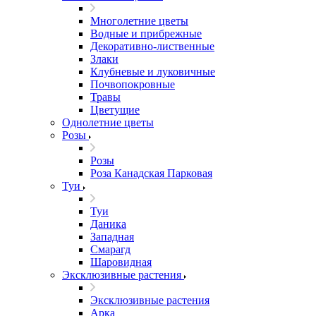
Многолетние цветы
Водные и прибрежные
Декоративно-лиственные
Злаки
Клубневые и луковичные
Почвопокровные
Травы
Цветущие
Однолетние цветы
Розы
Розы
Роза Канадская Парковая
Туи
Туи
Даника
Западная
Смарагд
Шаровидная
Эксклюзивные растения
Эксклюзивные растения
Арка