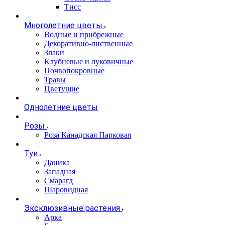
Тисс
Многолетние цветы
Водные и прибрежные
Декоративно-лиственные
Злаки
Клубневые и луковичные
Почвопокровные
Травы
Цветущие
Однолетние цветы
Розы
Роза Канадская Парковая
Туи
Даника
Западная
Смарагд
Шаровидная
Эксклюзивные растения
Арка