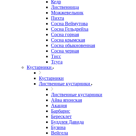
Кедр
Лиственница
Можжевельник
Пихта
Сосна Веймутова
Сосна Гельдрейха
Сосна горная
Сосна крымская
Сосна обыкновенная
Сосна черная
Тисс
Тсуга
Кустарники
Кустарники
Лиственные кустарники
Лиственные кустарники
Айва японская
Акация
Барбарис
Бересклет
Буддлея Давида
Бузина
Вейгела