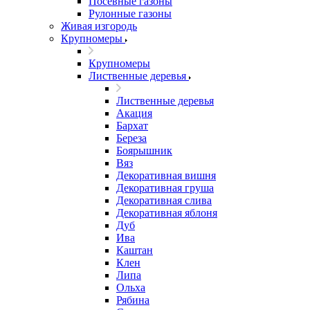
Посевные газоны
Рулонные газоны
Живая изгородь
Крупномеры
Крупномеры
Лиственные деревья
Лиственные деревья
Акация
Бархат
Береза
Боярышник
Вяз
Декоративная вишня
Декоративная груша
Декоративная слива
Декоративная яблоня
Дуб
Ива
Каштан
Клен
Липа
Ольха
Рябина