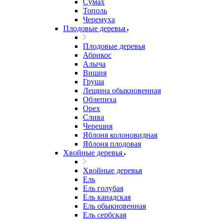
Сумах
Тополь
Черемуха
Плодовые деревья
Плодовые деревья
Абрикос
Алыча
Вишня
Груша
Лещина обыкновенная
Облепиха
Орех
Слива
Черешня
Яблоня колоновидная
Яблоня плодовая
Хвойные деревья
Хвойные деревья
Ель
Ель голубая
Ель канадская
Ель обыкновенная
Ель сербская