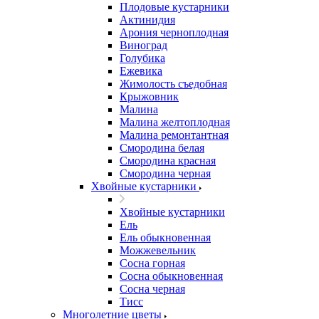
Плодовые кустарники
Актинидия
Арония черноплодная
Виноград
Голубика
Ежевика
Жимолость съедобная
Крыжовник
Малина
Малина желтоплодная
Малина ремонтантная
Смородина белая
Смородина красная
Смородина черная
Хвойные кустарники
Хвойные кустарники
Ель
Ель обыкновенная
Можжевельник
Сосна горная
Сосна обыкновенная
Сосна черная
Тисс
Многолетние цветы