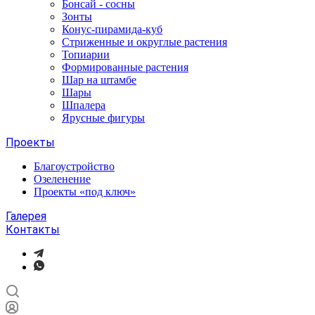
Бонсай - сосны
Зонты
Конус-пирамида-куб
Стриженные и округлые растения
Топиарии
Формированные растения
Шар на штамбе
Шары
Шпалера
Ярусные фигуры
Проекты
Благоустройство
Озеленение
Проекты «под ключ»
Галерея
Контакты