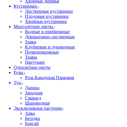
Хвойные деревья
Кустарники
Лиственные кустарники
Плодовые кустарники
Хвойные кустарники
Многолетние цветы
Водные и прибрежные
Декоративно-лиственные
Злаки
Клубневые и луковичные
Почвопокровные
Травы
Цветущие
Однолетние цветы
Розы
Роза Канадская Парковая
Туи
Даника
Западная
Смарагд
Шаровидная
Эксклюзивные растения
Арка
Беседка
Бонсай