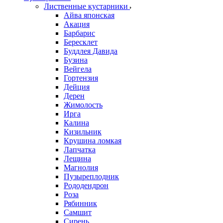
Лиственные кустарники
Айва японская
Акация
Барбарис
Бересклет
Буддлея Давида
Бузина
Вейгела
Гортензия
Дейция
Дерен
Жимолость
Ирга
Калина
Кизильник
Крушина ломкая
Лапчатка
Лещина
Магнолия
Пузыреплодник
Рододендрон
Роза
Рябинник
Самшит
Сирень