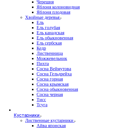
Черешня
Яблоня колоновидная
Яблоня плодовая
Хвойные деревья
Ель
Ель голубая
Ель канадская
Ель обыкновенная
Ель сербская
Кедр
Лиственница
Можжевельник
Пихта
Сосна Веймутова
Сосна Гельдрейха
Сосна горная
Сосна крымская
Сосна обыкновенная
Сосна черная
Тисс
Тсуга
Кустарники
Лиственные кустарники
Айва японская