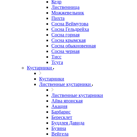
Кедр
Лиственница
Можжевельник
Пихта
Сосна Веймутова
Сосна Гельдрейха
Сосна горная
Сосна крымская
Сосна обыкновенная
Сосна черная
Тисс
Тсуга
Кустарники
Кустарники
Лиственные кустарники
Лиственные кустарники
Айва японская
Акация
Барбарис
Бересклет
Буддлея Давида
Бузина
Вейгела