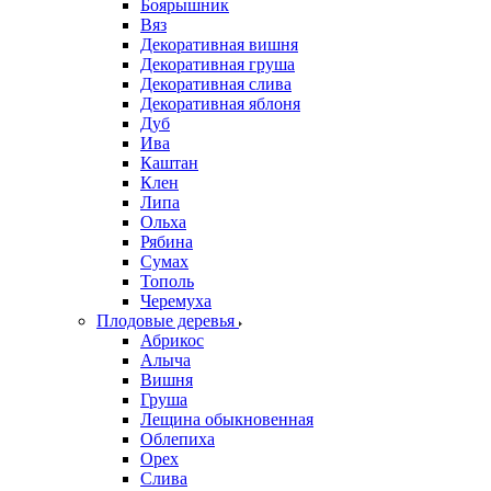
Боярышник
Вяз
Декоративная вишня
Декоративная груша
Декоративная слива
Декоративная яблоня
Дуб
Ива
Каштан
Клен
Липа
Ольха
Рябина
Сумах
Тополь
Черемуха
Плодовые деревья
Абрикос
Алыча
Вишня
Груша
Лещина обыкновенная
Облепиха
Орех
Слива