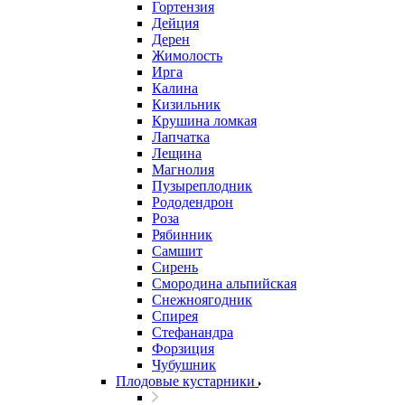
Гортензия
Дейция
Дерен
Жимолость
Ирга
Калина
Кизильник
Крушина ломкая
Лапчатка
Лещина
Магнолия
Пузыреплодник
Рододендрон
Роза
Рябинник
Самшит
Сирень
Смородина альпийская
Снежноягодник
Спирея
Стефанандра
Форзиция
Чубушник
Плодовые кустарники