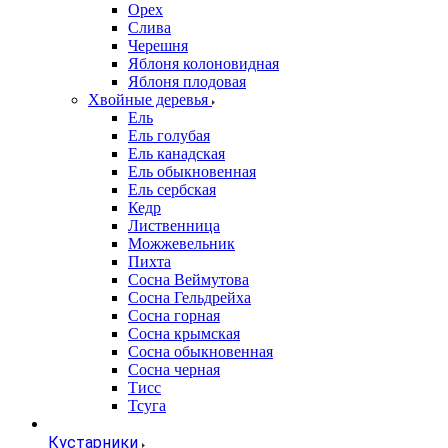
Орех
Слива
Черешня
Яблоня колоновидная
Яблоня плодовая
Хвойные деревья
Ель
Ель голубая
Ель канадская
Ель обыкновенная
Ель сербская
Кедр
Лиственница
Можжевельник
Пихта
Сосна Веймутова
Сосна Гельдрейха
Сосна горная
Сосна крымская
Сосна обыкновенная
Сосна черная
Тисс
Тсуга
Кустарники