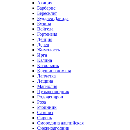
Акация
Барбарис
Бересклет
Буддлея Давида
Бузина
Вейгела
Гортензия
Дейция
Дерен
Жимолость
Ирга
Калина
Кизильник
Крушина ломкая
Лапчатка
Лещина
Магнолия
Пузыреплодник
Рододендрон
Роза
Рябинник
Самшит
Сирень
Смородина альпийская
Снежноягодник