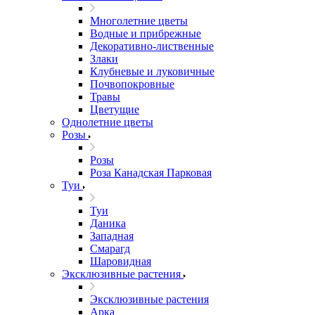
Многолетние цветы
Водные и прибрежные
Декоративно-лиственные
Злаки
Клубневые и луковичные
Почвопокровные
Травы
Цветущие
Однолетние цветы
Розы
Розы
Роза Канадская Парковая
Туи
Туи
Даника
Западная
Смарагд
Шаровидная
Эксклюзивные растения
Эксклюзивные растения
Арка