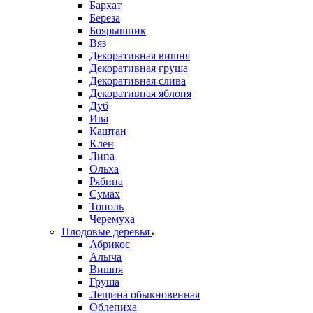
Бархат
Береза
Боярышник
Вяз
Декоративная вишня
Декоративная груша
Декоративная слива
Декоративная яблоня
Дуб
Ива
Каштан
Клен
Липа
Ольха
Рябина
Сумах
Тополь
Черемуха
Плодовые деревья
Абрикос
Алыча
Вишня
Груша
Лещина обыкновенная
Облепиха