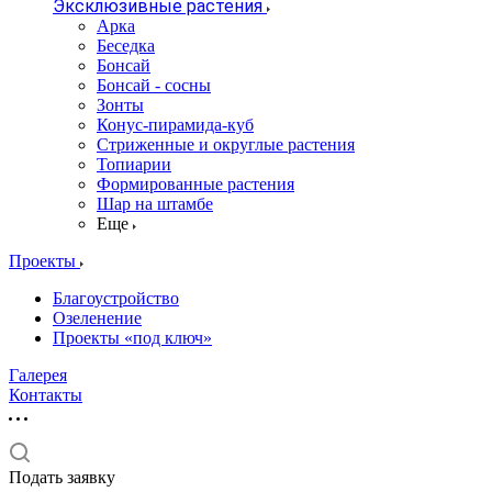
Эксклюзивные растения
Арка
Беседка
Бонсай
Бонсай - сосны
Зонты
Конус-пирамида-куб
Стриженные и округлые растения
Топиарии
Формированные растения
Шар на штамбе
Еще
Проекты
Благоустройство
Озеленение
Проекты «под ключ»
Галерея
Контакты
Подать заявку