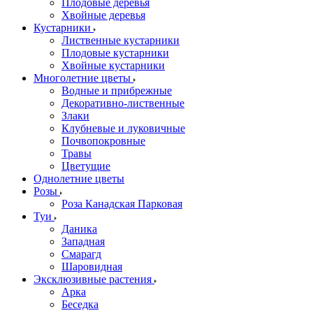
Плодовые деревья
Хвойные деревья
Кустарники
Лиственные кустарники
Плодовые кустарники
Хвойные кустарники
Многолетние цветы
Водные и прибрежные
Декоративно-лиственные
Злаки
Клубневые и луковичные
Почвопокровные
Травы
Цветущие
Однолетние цветы
Розы
Роза Канадская Парковая
Туи
Даника
Западная
Смарагд
Шаровидная
Эксклюзивные растения
Арка
Беседка