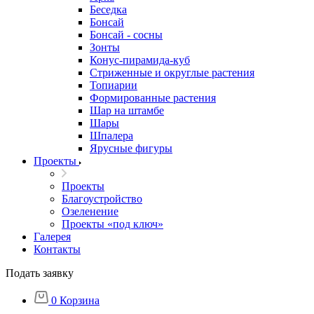
Беседка
Бонсай
Бонсай - сосны
Зонты
Конус-пирамида-куб
Стриженные и округлые растения
Топиарии
Формированные растения
Шар на штамбе
Шары
Шпалера
Ярусные фигуры
Проекты
Проекты
Благоустройство
Озеленение
Проекты «под ключ»
Галерея
Контакты
Подать заявку
0
Корзина