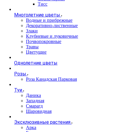
Тисс
Многолетние цветы
Водные и прибрежные
Декоративно-лиственные
Злаки
Клубневые и луковичные
Почвопокровные
Травы
Цветущие
Однолетние цветы
Розы
Роза Канадская Парковая
Туи
Даника
Западная
Смарагд
Шаровидная
Эксклюзивные растения
Арка