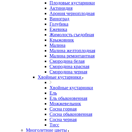
Плодовые кустарники
Актинидия
Арония черноплодная
Виноград
Голубика
Ежевика
Жимолость съедобная
Крыжовник
Малина
Малина желтоплодная
Малина ремонтантная
Смородина белая
Смородина красная
Смородина черная
Хвойные кустарники
Хвойные кустарники
Ель
Ель обыкновенная
Можжевельник
Сосна горная
Сосна обыкновенная
Сосна черная
Тисс
Многолетние цветы