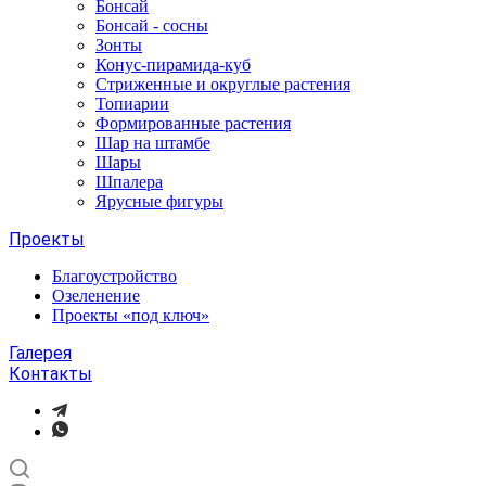
Бонсай
Бонсай - сосны
Зонты
Конус-пирамида-куб
Стриженные и округлые растения
Топиарии
Формированные растения
Шар на штамбе
Шары
Шпалера
Ярусные фигуры
Проекты
Благоустройство
Озеленение
Проекты «под ключ»
Галерея
Контакты