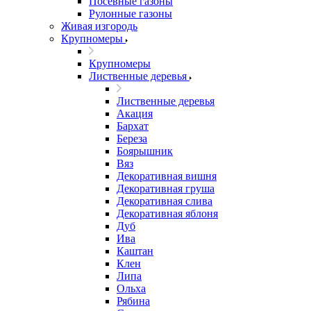
Посевные газоны
Рулонные газоны
Живая изгородь
Крупномеры
Крупномеры
Лиственные деревья
Лиственные деревья
Акация
Бархат
Береза
Боярышник
Вяз
Декоративная вишня
Декоративная груша
Декоративная слива
Декоративная яблоня
Дуб
Ива
Каштан
Клен
Липа
Ольха
Рябина