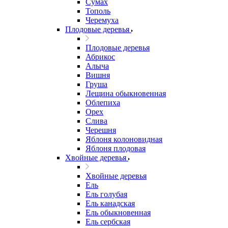
Сумах
Тополь
Черемуха
Плодовые деревья
Плодовые деревья
Абрикос
Алыча
Вишня
Груша
Лещина обыкновенная
Облепиха
Орех
Слива
Черешня
Яблоня колоновидная
Яблоня плодовая
Хвойные деревья
Хвойные деревья
Ель
Ель голубая
Ель канадская
Ель обыкновенная
Ель сербская