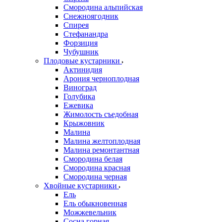
Смородина альпийская
Снежноягодник
Спирея
Стефанандра
Форзиция
Чубушник
Плодовые кустарники
Актинидия
Арония черноплодная
Виноград
Голубика
Ежевика
Жимолость съедобная
Крыжовник
Малина
Малина желтоплодная
Малина ремонтантная
Смородина белая
Смородина красная
Смородина черная
Хвойные кустарники
Ель
Ель обыкновенная
Можжевельник
Сосна горная