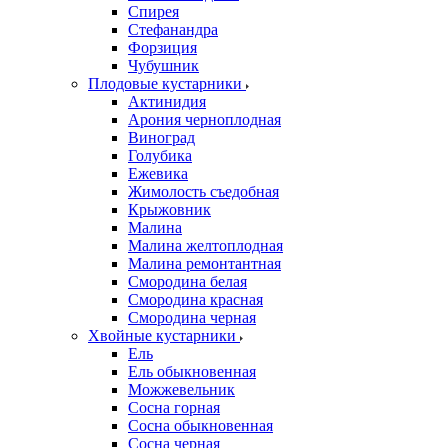
Спирея
Стефанандра
Форзиция
Чубушник
Плодовые кустарники
Актинидия
Арония черноплодная
Виноград
Голубика
Ежевика
Жимолость съедобная
Крыжовник
Малина
Малина желтоплодная
Малина ремонтантная
Смородина белая
Смородина красная
Смородина черная
Хвойные кустарники
Ель
Ель обыкновенная
Можжевельник
Сосна горная
Сосна обыкновенная
Сосна черная