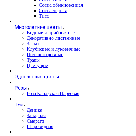
Сосна обыкновенная
Сосна черная
Тисс
Многолетние цветы
Водные и прибрежные
Декоративно-лиственные
Злаки
Клубневые и луковичные
Почвопокровные
Травы
Цветущие
Однолетние цветы
Розы
Роза Канадская Парковая
Туи
Даника
Западная
Смарагд
Шаровидная