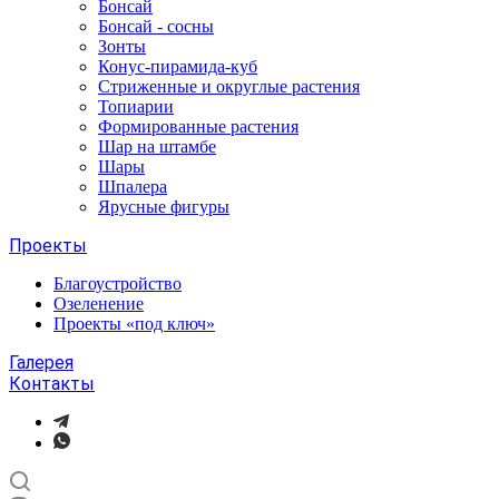
Бонсай
Бонсай - сосны
Зонты
Конус-пирамида-куб
Стриженные и округлые растения
Топиарии
Формированные растения
Шар на штамбе
Шары
Шпалера
Ярусные фигуры
Проекты
Благоустройство
Озеленение
Проекты «под ключ»
Галерея
Контакты