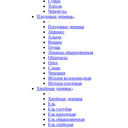
Сумах
Тополь
Черемуха
Плодовые деревья
Плодовые деревья
Абрикос
Алыча
Вишня
Груша
Лещина обыкновенная
Облепиха
Орех
Слива
Черешня
Яблоня колоновидная
Яблоня плодовая
Хвойные деревья
Хвойные деревья
Ель
Ель голубая
Ель канадская
Ель обыкновенная
Ель сербская