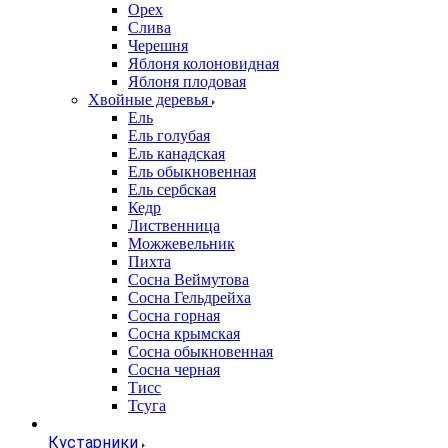
Орех
Слива
Черешня
Яблоня колоновидная
Яблоня плодовая
Хвойные деревья
Ель
Ель голубая
Ель канадская
Ель обыкновенная
Ель сербская
Кедр
Лиственница
Можжевельник
Пихта
Сосна Веймутова
Сосна Гельдрейха
Сосна горная
Сосна крымская
Сосна обыкновенная
Сосна черная
Тисс
Тсуга
Кустарники