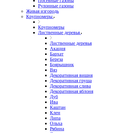
Посевные газоны
Рулонные газоны
Живая изгородь
Крупномеры
Крупномеры
Лиственные деревья
Лиственные деревья
Акация
Бархат
Береза
Боярышник
Вяз
Декоративная вишня
Декоративная груша
Декоративная слива
Декоративная яблоня
Дуб
Ива
Каштан
Клен
Липа
Ольха
Рябина