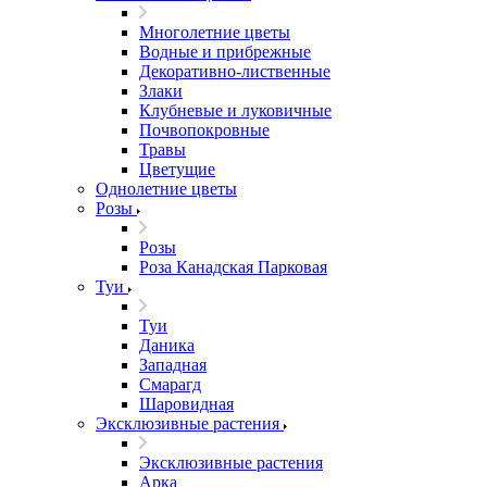
Многолетние цветы
Водные и прибрежные
Декоративно-лиственные
Злаки
Клубневые и луковичные
Почвопокровные
Травы
Цветущие
Однолетние цветы
Розы
Розы
Роза Канадская Парковая
Туи
Туи
Даника
Западная
Смарагд
Шаровидная
Эксклюзивные растения
Эксклюзивные растения
Арка