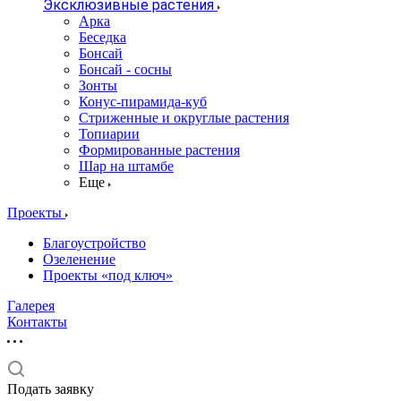
Эксклюзивные растения
Арка
Беседка
Бонсай
Бонсай - сосны
Зонты
Конус-пирамида-куб
Стриженные и округлые растения
Топиарии
Формированные растения
Шар на штамбе
Еще
Проекты
Благоустройство
Озеленение
Проекты «под ключ»
Галерея
Контакты
Подать заявку