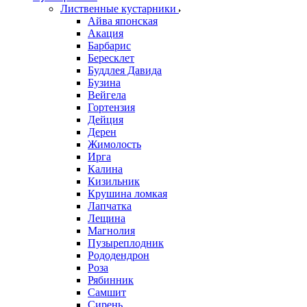
Лиственные кустарники
Айва японская
Акация
Барбарис
Бересклет
Буддлея Давида
Бузина
Вейгела
Гортензия
Дейция
Дерен
Жимолость
Ирга
Калина
Кизильник
Крушина ломкая
Лапчатка
Лещина
Магнолия
Пузыреплодник
Рододендрон
Роза
Рябинник
Самшит
Сирень