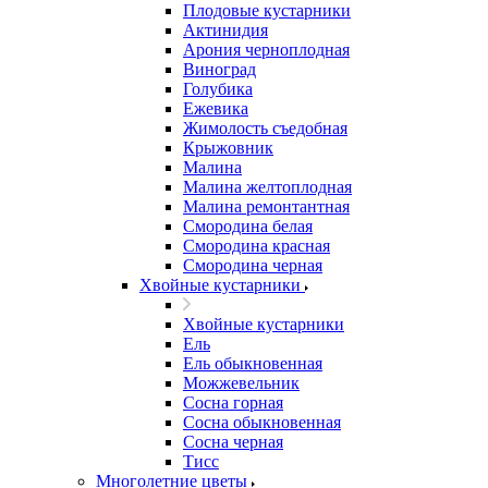
Плодовые кустарники
Актинидия
Арония черноплодная
Виноград
Голубика
Ежевика
Жимолость съедобная
Крыжовник
Малина
Малина желтоплодная
Малина ремонтантная
Смородина белая
Смородина красная
Смородина черная
Хвойные кустарники
Хвойные кустарники
Ель
Ель обыкновенная
Можжевельник
Сосна горная
Сосна обыкновенная
Сосна черная
Тисс
Многолетние цветы