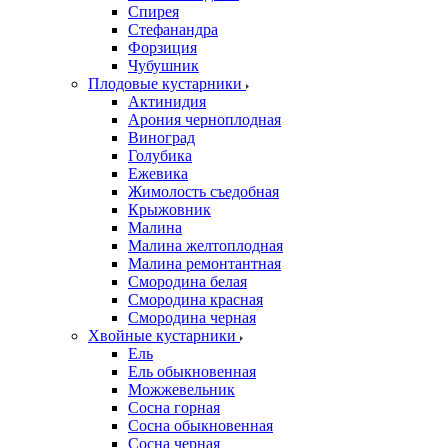
Спирея
Стефанандра
Форзиция
Чубушник
Плодовые кустарники
Актинидия
Арония черноплодная
Виноград
Голубика
Ежевика
Жимолость съедобная
Крыжовник
Малина
Малина желтоплодная
Малина ремонтантная
Смородина белая
Смородина красная
Смородина черная
Хвойные кустарники
Ель
Ель обыкновенная
Можжевельник
Сосна горная
Сосна обыкновенная
Сосна черная