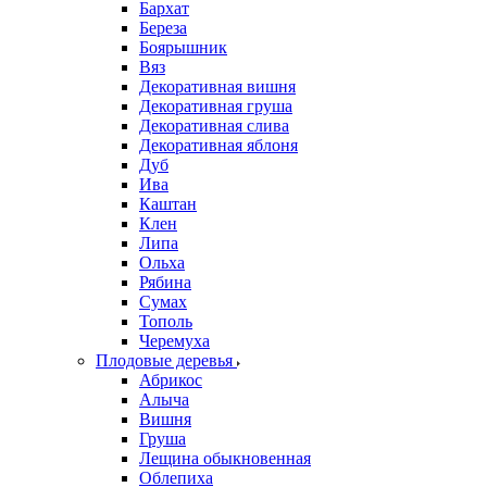
Бархат
Береза
Боярышник
Вяз
Декоративная вишня
Декоративная груша
Декоративная слива
Декоративная яблоня
Дуб
Ива
Каштан
Клен
Липа
Ольха
Рябина
Сумах
Тополь
Черемуха
Плодовые деревья
Абрикос
Алыча
Вишня
Груша
Лещина обыкновенная
Облепиха