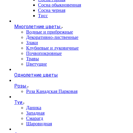
Сосна обыкновенная
Сосна черная
Тисс
Многолетние цветы
Водные и прибрежные
Декоративно-лиственные
Злаки
Клубневые и луковичные
Почвопокровные
Травы
Цветущие
Однолетние цветы
Розы
Роза Канадская Парковая
Туи
Даника
Западная
Смарагд
Шаровидная