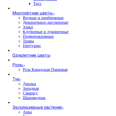
Тисс
Многолетние цветы
Водные и прибрежные
Декоративно-лиственные
Злаки
Клубневые и луковичные
Почвопокровные
Травы
Цветущие
Однолетние цветы
Розы
Роза Канадская Парковая
Туи
Даника
Западная
Смарагд
Шаровидная
Эксклюзивные растения
Арка