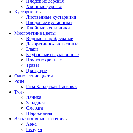
Плодовые деревья
Хвойные деревья
Кустарники
Лиственные кустарники
Плодовые кустарники
Хвойные кустарники
Многолетние цветы
Водные и прибрежные
Декоративно-лиственные
Злаки
Клубневые и луковичные
Почвопокровные
Травы
Цветущие
Однолетние цветы
Розы
Роза Канадская Парковая
Туи
Даника
Западная
Смарагд
Шаровидная
Эксклюзивные растения
Арка
Беседка