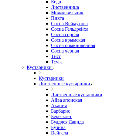
Кедр
Лиственница
Можжевельник
Пихта
Сосна Веймутова
Сосна Гельдрейха
Сосна горная
Сосна крымская
Сосна обыкновенная
Сосна черная
Тисс
Тсуга
Кустарники
Кустарники
Лиственные кустарники
Лиственные кустарники
Айва японская
Акация
Барбарис
Бересклет
Буддлея Давида
Бузина
Вейгела