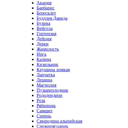
Акация
Барбарис
Бересклет
Буддлея Давида
Бузина
Вейгела
Гортензия
Дейция
Дерен
Жимолость
Ирга
Калина
Кизильник
Крушина ломкая
Лапчатка
Лещина
Магнолия
Пузыреплодник
Рододендрон
Роза
Рябинник
Самшит
Сирень
Смородина альпийская
Снежноягодник