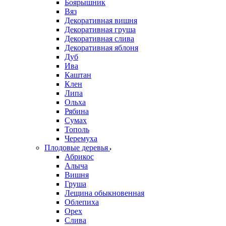
Боярышник
Вяз
Декоративная вишня
Декоративная груша
Декоративная слива
Декоративная яблоня
Дуб
Ива
Каштан
Клен
Липа
Ольха
Рябина
Сумах
Тополь
Черемуха
Плодовые деревья
Абрикос
Алыча
Вишня
Груша
Лещина обыкновенная
Облепиха
Орех
Слива