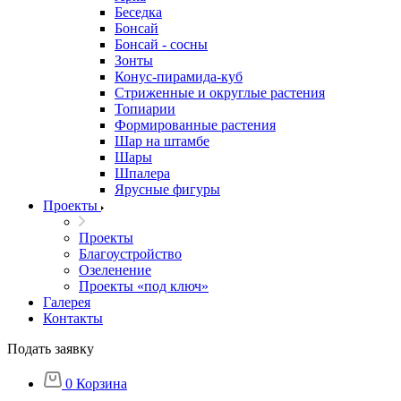
Беседка
Бонсай
Бонсай - сосны
Зонты
Конус-пирамида-куб
Стриженные и округлые растения
Топиарии
Формированные растения
Шар на штамбе
Шары
Шпалера
Ярусные фигуры
Проекты
Проекты
Благоустройство
Озеленение
Проекты «под ключ»
Галерея
Контакты
Подать заявку
0
Корзина