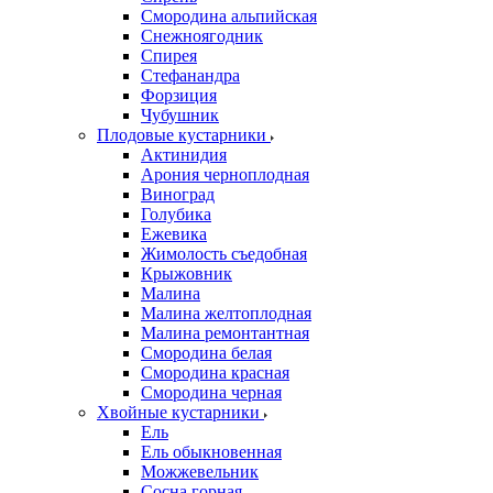
Смородина альпийская
Снежноягодник
Спирея
Стефанандра
Форзиция
Чубушник
Плодовые кустарники
Актинидия
Арония черноплодная
Виноград
Голубика
Ежевика
Жимолость съедобная
Крыжовник
Малина
Малина желтоплодная
Малина ремонтантная
Смородина белая
Смородина красная
Смородина черная
Хвойные кустарники
Ель
Ель обыкновенная
Можжевельник
Сосна горная