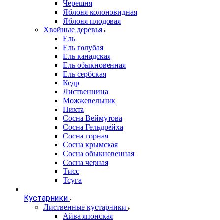
Черешня
Яблоня колоновидная
Яблоня плодовая
Хвойные деревья
Ель
Ель голубая
Ель канадская
Ель обыкновенная
Ель сербская
Кедр
Лиственница
Можжевельник
Пихта
Сосна Веймутова
Сосна Гельдрейха
Сосна горная
Сосна крымская
Сосна обыкновенная
Сосна черная
Тисс
Тсуга
Кустарники
Лиственные кустарники
Айва японская