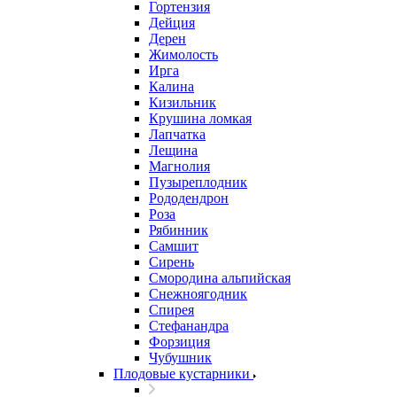
Гортензия
Дейция
Дерен
Жимолость
Ирга
Калина
Кизильник
Крушина ломкая
Лапчатка
Лещина
Магнолия
Пузыреплодник
Рододендрон
Роза
Рябинник
Самшит
Сирень
Смородина альпийская
Снежноягодник
Спирея
Стефанандра
Форзиция
Чубушник
Плодовые кустарники