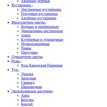
Хвойные деревья
Кустарники
Лиственные кустарники
Плодовые кустарники
Хвойные кустарники
Многолетние цветы
Водные и прибрежные
Декоративно-лиственные
Злаки
Клубневые и луковичные
Почвопокровные
Травы
Цветущие
Однолетние цветы
Розы
Роза Канадская Парковая
Туи
Даника
Западная
Смарагд
Шаровидная
Эксклюзивные растения
Арка
Беседка
Бонсай