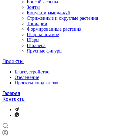
Бонсай - сосны
Зонты
Конус-пирамида-куб
Стриженные и округлые растения
Топиарии
Формированные растения
Шар на штамбе
Шары
Шпалера
Ярусные фигуры
Проекты
Благоустройство
Озеленение
Проекты «под ключ»
Галерея
Контакты