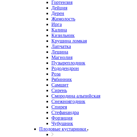
Гортензия
Дейция
Дерен
Жимолость
Ирга
Калина
Кизильник
Крушина ломкая
Лапчатка
Лещина
Магнолия
Пузыреплодник
Рододендрон
Роза
Рябинник
Самшит
Сирень
Смородина альпийская
Снежноягодник
Спирея
Стефанандра
Форзиция
Чубушник
Плодовые кустарники