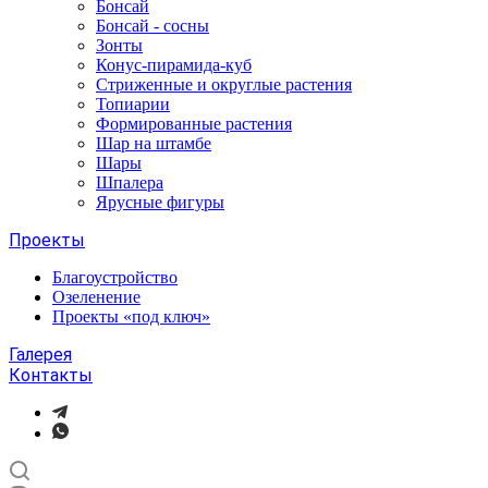
Бонсай
Бонсай - сосны
Зонты
Конус-пирамида-куб
Стриженные и округлые растения
Топиарии
Формированные растения
Шар на штамбе
Шары
Шпалера
Ярусные фигуры
Проекты
Благоустройство
Озеленение
Проекты «под ключ»
Галерея
Контакты