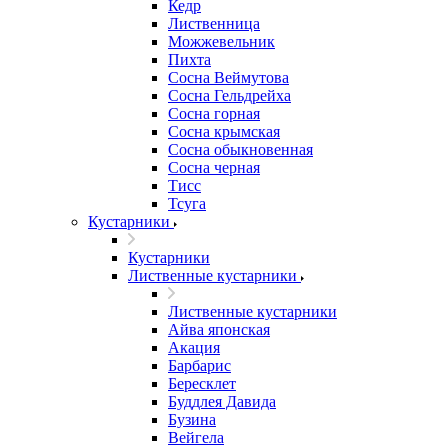
Кедр
Лиственница
Можжевельник
Пихта
Сосна Веймутова
Сосна Гельдрейха
Сосна горная
Сосна крымская
Сосна обыкновенная
Сосна черная
Тисс
Тсуга
Кустарники
Кустарники
Лиственные кустарники
Лиственные кустарники
Айва японская
Акация
Барбарис
Бересклет
Буддлея Давида
Бузина
Вейгела