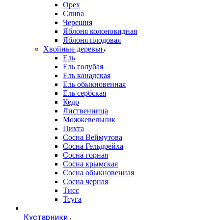
Орех
Слива
Черешня
Яблоня колоновидная
Яблоня плодовая
Хвойные деревья
Ель
Ель голубая
Ель канадская
Ель обыкновенная
Ель сербская
Кедр
Лиственница
Можжевельник
Пихта
Сосна Веймутова
Сосна Гельдрейха
Сосна горная
Сосна крымская
Сосна обыкновенная
Сосна черная
Тисс
Тсуга
Кустарники