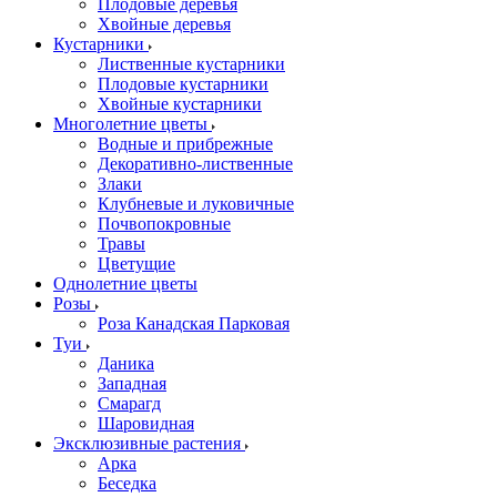
Плодовые деревья
Хвойные деревья
Кустарники
Лиственные кустарники
Плодовые кустарники
Хвойные кустарники
Многолетние цветы
Водные и прибрежные
Декоративно-лиственные
Злаки
Клубневые и луковичные
Почвопокровные
Травы
Цветущие
Однолетние цветы
Розы
Роза Канадская Парковая
Туи
Даника
Западная
Смарагд
Шаровидная
Эксклюзивные растения
Арка
Беседка