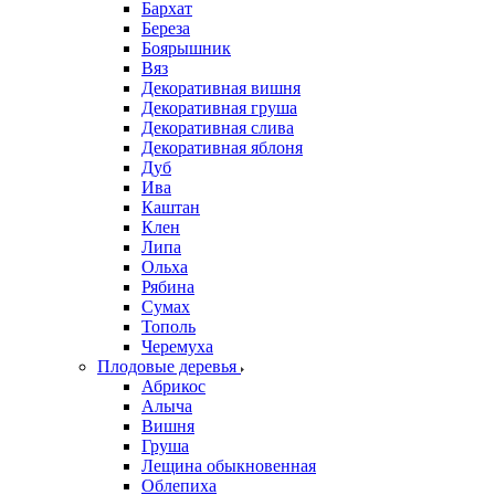
Бархат
Береза
Боярышник
Вяз
Декоративная вишня
Декоративная груша
Декоративная слива
Декоративная яблоня
Дуб
Ива
Каштан
Клен
Липа
Ольха
Рябина
Сумах
Тополь
Черемуха
Плодовые деревья
Абрикос
Алыча
Вишня
Груша
Лещина обыкновенная
Облепиха