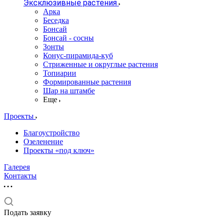
Эксклюзивные растения
Арка
Беседка
Бонсай
Бонсай - сосны
Зонты
Конус-пирамида-куб
Стриженные и округлые растения
Топиарии
Формированные растения
Шар на штамбе
Еще
Проекты
Благоустройство
Озеленение
Проекты «под ключ»
Галерея
Контакты
Подать заявку