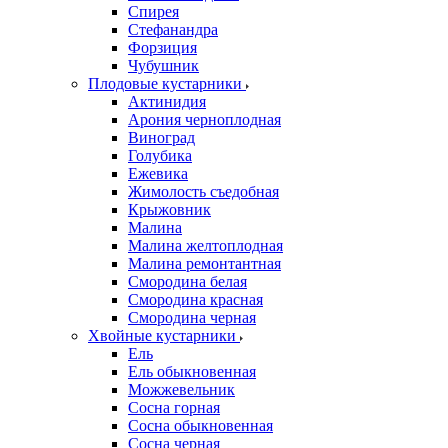
Спирея
Стефанандра
Форзиция
Чубушник
Плодовые кустарники
Актинидия
Арония черноплодная
Виноград
Голубика
Ежевика
Жимолость съедобная
Крыжовник
Малина
Малина желтоплодная
Малина ремонтантная
Смородина белая
Смородина красная
Смородина черная
Хвойные кустарники
Ель
Ель обыкновенная
Можжевельник
Сосна горная
Сосна обыкновенная
Сосна черная