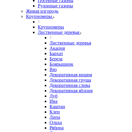
Посевные газоны
Рулонные газоны
Живая изгородь
Крупномеры
Крупномеры
Лиственные деревья
Лиственные деревья
Акация
Бархат
Береза
Боярышник
Вяз
Декоративная вишня
Декоративная груша
Декоративная слива
Декоративная яблоня
Дуб
Ива
Каштан
Клен
Липа
Ольха
Рябина