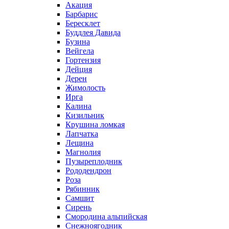
Акация
Барбарис
Бересклет
Буддлея Давида
Бузина
Вейгела
Гортензия
Дейция
Дерен
Жимолость
Ирга
Калина
Кизильник
Крушина ломкая
Лапчатка
Лещина
Магнолия
Пузыреплодник
Рододендрон
Роза
Рябинник
Самшит
Сирень
Смородина альпийская
Снежноягодник