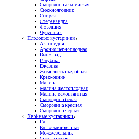
Смородина альпийская
Снежноягодник
Спирея
Стефанандра
Форзиция
Чубушник
Плодовые кустарники
Актинидия
Арония черноплодная
Виноград
Голубика
Ежевика
Жимолость съедобная
Крыжовник
Малина
Малина желтоплодная
Малина ремонтантная
Смородина белая
Смородина красная
Смородина черная
Хвойные кустарники
Ель
Ель обыкновенная
Можжевельник
Сосна горная