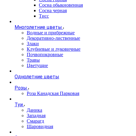
Сосна обыкновенная
Сосна черная
Тисс
Многолетние цветы
Водные и прибрежные
Декоративно-лиственные
Злаки
Клубневые и луковичные
Почвопокровные
Травы
Цветущие
Однолетние цветы
Розы
Роза Канадская Парковая
Туи
Даника
Западная
Смарагд
Шаровидная