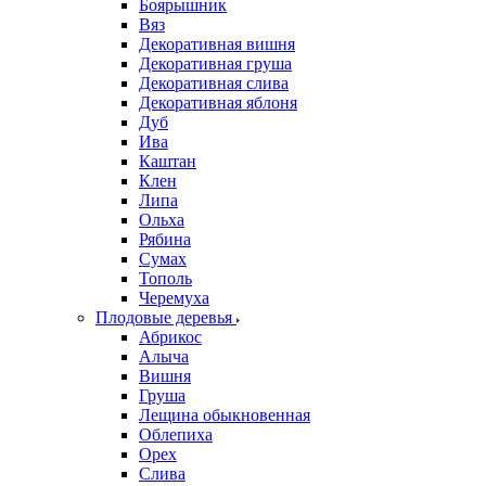
Боярышник
Вяз
Декоративная вишня
Декоративная груша
Декоративная слива
Декоративная яблоня
Дуб
Ива
Каштан
Клен
Липа
Ольха
Рябина
Сумах
Тополь
Черемуха
Плодовые деревья
Абрикос
Алыча
Вишня
Груша
Лещина обыкновенная
Облепиха
Орех
Слива