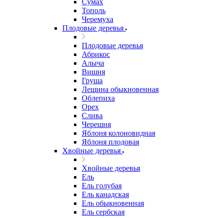
Сумах
Тополь
Черемуха
Плодовые деревья
Плодовые деревья
Абрикос
Алыча
Вишня
Груша
Лещина обыкновенная
Облепиха
Орех
Слива
Черешня
Яблоня колоновидная
Яблоня плодовая
Хвойные деревья
Хвойные деревья
Ель
Ель голубая
Ель канадская
Ель обыкновенная
Ель сербская