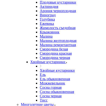
Плодовые кустарники
Актинидия
Арония черноплодная
Виноград
Голубика
Ежевика
Жимолость съедобная
Крыжовник
Малина
Малина желтоплодная
Малина ремонтантная
Смородина белая
Смородина красная
Смородина черная
Хвойные кустарники
Хвойные кустарники
Ель
Ель обыкновенная
Можжевельник
Сосна горная
Сосна обыкновенная
Сосна черная
Тисс
Многолетние цветы