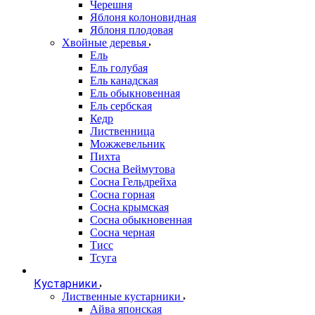
Черешня
Яблоня колоновидная
Яблоня плодовая
Хвойные деревья
Ель
Ель голубая
Ель канадская
Ель обыкновенная
Ель сербская
Кедр
Лиственница
Можжевельник
Пихта
Сосна Веймутова
Сосна Гельдрейха
Сосна горная
Сосна крымская
Сосна обыкновенная
Сосна черная
Тисс
Тсуга
Кустарники
Лиственные кустарники
Айва японская