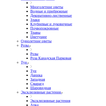
Многолетние цветы
Водные и прибрежные
Декоративно-лиственные
Злаки
Клубневые и луковичные
Почвопокровные
Травы
Цветущие
Однолетние цветы
Розы
Розы
Роза Канадская Парковая
Туи
Туи
Даника
Западная
Смарагд
Шаровидная
Эксклюзивные растения
Эксклюзивные растения
Арка