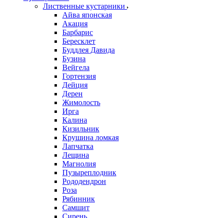
Лиственные кустарники
Айва японская
Акация
Барбарис
Бересклет
Буддлея Давида
Бузина
Вейгела
Гортензия
Дейция
Дерен
Жимолость
Ирга
Калина
Кизильник
Крушина ломкая
Лапчатка
Лещина
Магнолия
Пузыреплодник
Рододендрон
Роза
Рябинник
Самшит
Сирень