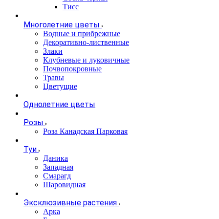
Тисс
Многолетние цветы
Водные и прибрежные
Декоративно-лиственные
Злаки
Клубневые и луковичные
Почвопокровные
Травы
Цветущие
Однолетние цветы
Розы
Роза Канадская Парковая
Туи
Даника
Западная
Смарагд
Шаровидная
Эксклюзивные растения
Арка