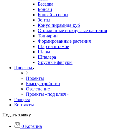
Беседка
Бонсай
Бонсай - сосны
Зонты
Конус-пирамида-куб
Стриженные и округлые растения
Топиарии
Формированные растения
Шар на штамбе
Шары
Шпалера
Ярусные фигуры
Проекты
Проекты
Благоустройство
Озеленение
Проекты «под ключ»
Галерея
Контакты
Подать заявку
0
Корзина