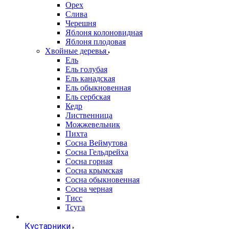
Орех
Слива
Черешня
Яблоня колоновидная
Яблоня плодовая
Хвойные деревья
Ель
Ель голубая
Ель канадская
Ель обыкновенная
Ель сербская
Кедр
Лиственница
Можжевельник
Пихта
Сосна Веймутова
Сосна Гельдрейха
Сосна горная
Сосна крымская
Сосна обыкновенная
Сосна черная
Тисс
Тсуга
Кустарники