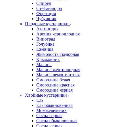
Спирея
Стефанандра
Форзиция
Чубушник
Плодовые кустарники
Актинидия
Арония черноплодная
Виноград
Голубика
Ежевика
Жимолость съедобная
Крыжовник
Малина
Малина желтоплодная
Малина ремонтантная
Смородина белая
Смородина красная
Смородина черная
Хвойные кустарники
Ель
Ель обыкновенная
Можжевельник
Сосна горная
Сосна обыкновенная
Сосна черная