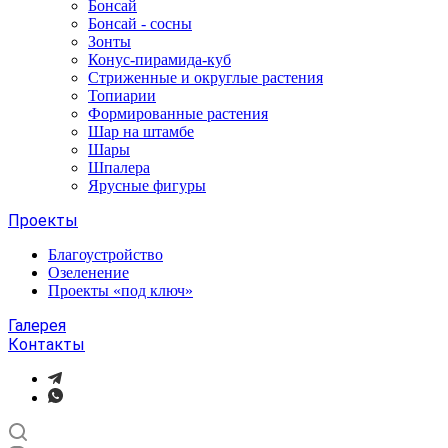
Бонсай
Бонсай - сосны
Зонты
Конус-пирамида-куб
Стриженные и округлые растения
Топиарии
Формированные растения
Шар на штамбе
Шары
Шпалера
Ярусные фигуры
Проекты
Благоустройство
Озеленение
Проекты «под ключ»
Галерея
Контакты