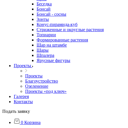
Беседка
Бонсай
Бонсай - сосны
Зонты
Конус-пирамида-куб
Стриженные и округлые растения
Топиарии
Формированные растения
Шар на штамбе
Шары
Шпалера
Ярусные фигуры
Проекты
Проекты
Благоустройство
Озеленение
Проекты «под ключ»
Галерея
Контакты
Подать заявку
0
Корзина