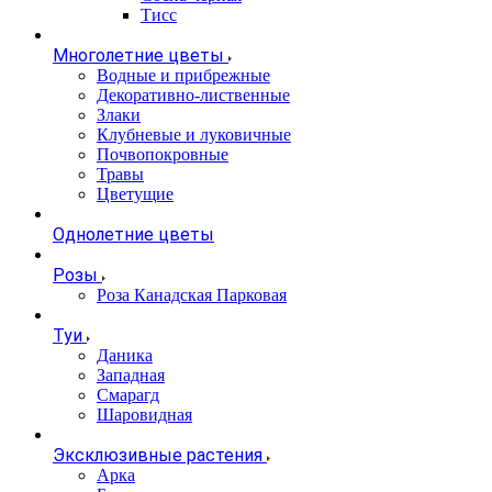
Тисс
Многолетние цветы
Водные и прибрежные
Декоративно-лиственные
Злаки
Клубневые и луковичные
Почвопокровные
Травы
Цветущие
Однолетние цветы
Розы
Роза Канадская Парковая
Туи
Даника
Западная
Смарагд
Шаровидная
Эксклюзивные растения
Арка