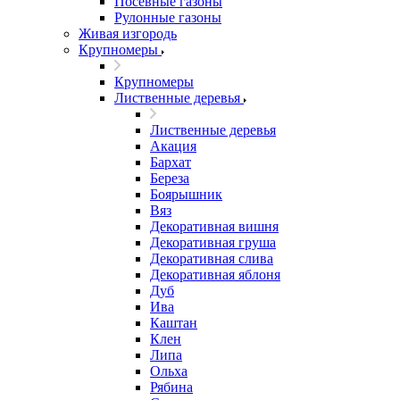
Посевные газоны
Рулонные газоны
Живая изгородь
Крупномеры
Крупномеры
Лиственные деревья
Лиственные деревья
Акация
Бархат
Береза
Боярышник
Вяз
Декоративная вишня
Декоративная груша
Декоративная слива
Декоративная яблоня
Дуб
Ива
Каштан
Клен
Липа
Ольха
Рябина