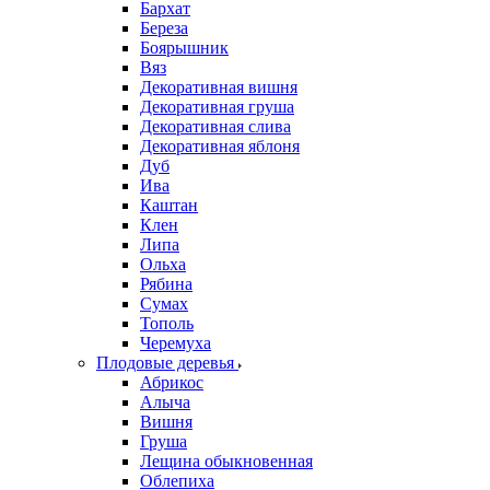
Бархат
Береза
Боярышник
Вяз
Декоративная вишня
Декоративная груша
Декоративная слива
Декоративная яблоня
Дуб
Ива
Каштан
Клен
Липа
Ольха
Рябина
Сумах
Тополь
Черемуха
Плодовые деревья
Абрикос
Алыча
Вишня
Груша
Лещина обыкновенная
Облепиха