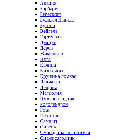
Акация
Барбарис
Бересклет
Буддлея Давида
Бузина
Вейгела
Гортензия
Дейция
Дерен
Жимолость
Ирга
Калина
Кизильник
Крушина ломкая
Лапчатка
Лещина
Магнолия
Пузыреплодник
Рододендрон
Роза
Рябинник
Самшит
Сирень
Смородина альпийская
Снежноягодник