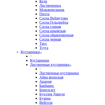
Кедр
Лиственница
Можжевельник
Пихта
Сосна Веймутова
Сосна Гельдрейха
Сосна горная
Сосна крымская
Сосна обыкновенная
Сосна черная
Тисс
Тсуга
Кустарники
Кустарники
Лиственные кустарники
Лиственные кустарники
Айва японская
Акация
Барбарис
Бересклет
Буддлея Давида
Бузина
Вейгела