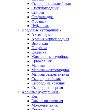
Смородина альпийская
Снежноягодник
Спирея
Стефанандра
Форзиция
Чубушник
Плодовые кустарники
Актинидия
Арония черноплодная
Виноград
Голубика
Ежевика
Жимолость съедобная
Крыжовник
Малина
Малина желтоплодная
Малина ремонтантная
Смородина белая
Смородина красная
Смородина черная
Хвойные кустарники
Ель
Ель обыкновенная
Можжевельник
Сосна горная