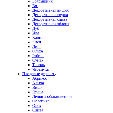
Боярышник
Вяз
Декоративная вишня
Декоративная груша
Декоративная слива
Декоративная яблоня
Дуб
Ива
Каштан
Клен
Липа
Ольха
Рябина
Сумах
Тополь
Черемуха
Плодовые деревья
Абрикос
Алыча
Вишня
Груша
Лещина обыкновенная
Облепиха
Орех
Слива