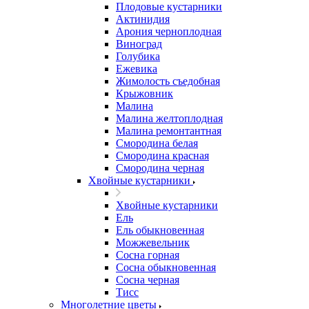
Плодовые кустарники
Актинидия
Арония черноплодная
Виноград
Голубика
Ежевика
Жимолость съедобная
Крыжовник
Малина
Малина желтоплодная
Малина ремонтантная
Смородина белая
Смородина красная
Смородина черная
Хвойные кустарники
Хвойные кустарники
Ель
Ель обыкновенная
Можжевельник
Сосна горная
Сосна обыкновенная
Сосна черная
Тисс
Многолетние цветы