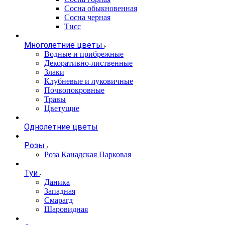
Сосна обыкновенная
Сосна черная
Тисс
Многолетние цветы
Водные и прибрежные
Декоративно-лиственные
Злаки
Клубневые и луковичные
Почвопокровные
Травы
Цветущие
Однолетние цветы
Розы
Роза Канадская Парковая
Туи
Даника
Западная
Смарагд
Шаровидная