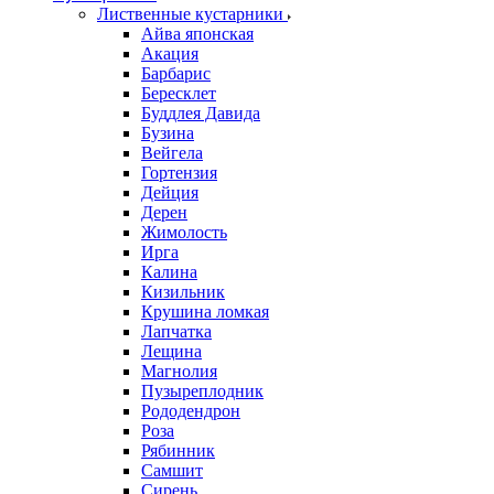
Лиственные кустарники
Айва японская
Акация
Барбарис
Бересклет
Буддлея Давида
Бузина
Вейгела
Гортензия
Дейция
Дерен
Жимолость
Ирга
Калина
Кизильник
Крушина ломкая
Лапчатка
Лещина
Магнолия
Пузыреплодник
Рододендрон
Роза
Рябинник
Самшит
Сирень