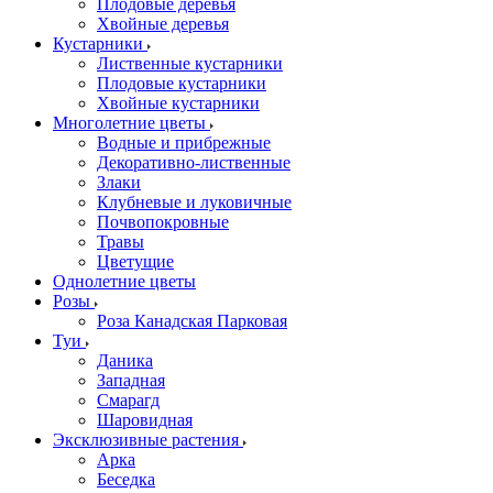
Плодовые деревья
Хвойные деревья
Кустарники
Лиственные кустарники
Плодовые кустарники
Хвойные кустарники
Многолетние цветы
Водные и прибрежные
Декоративно-лиственные
Злаки
Клубневые и луковичные
Почвопокровные
Травы
Цветущие
Однолетние цветы
Розы
Роза Канадская Парковая
Туи
Даника
Западная
Смарагд
Шаровидная
Эксклюзивные растения
Арка
Беседка