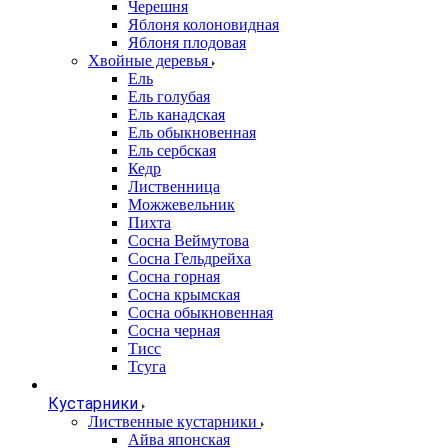
Черешня
Яблоня колоновидная
Яблоня плодовая
Хвойные деревья
Ель
Ель голубая
Ель канадская
Ель обыкновенная
Ель сербская
Кедр
Лиственница
Можжевельник
Пихта
Сосна Веймутова
Сосна Гельдрейха
Сосна горная
Сосна крымская
Сосна обыкновенная
Сосна черная
Тисс
Тсуга
Кустарники
Лиственные кустарники
Айва японская