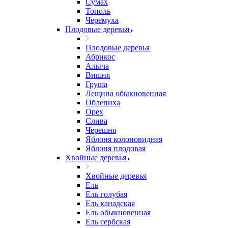
Сумах
Тополь
Черемуха
Плодовые деревья
Плодовые деревья
Абрикос
Алыча
Вишня
Груша
Лещина обыкновенная
Облепиха
Орех
Слива
Черешня
Яблоня колоновидная
Яблоня плодовая
Хвойные деревья
Хвойные деревья
Ель
Ель голубая
Ель канадская
Ель обыкновенная
Ель сербская