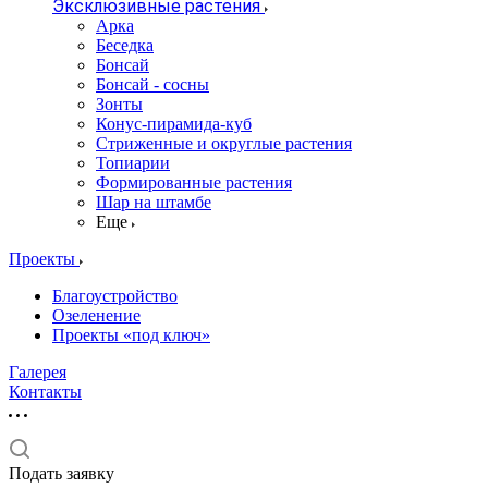
Эксклюзивные растения
Арка
Беседка
Бонсай
Бонсай - сосны
Зонты
Конус-пирамида-куб
Стриженные и округлые растения
Топиарии
Формированные растения
Шар на штамбе
Еще
Проекты
Благоустройство
Озеленение
Проекты «под ключ»
Галерея
Контакты
Подать заявку