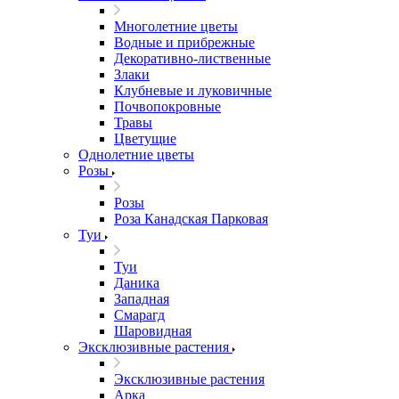
Многолетние цветы
Водные и прибрежные
Декоративно-лиственные
Злаки
Клубневые и луковичные
Почвопокровные
Травы
Цветущие
Однолетние цветы
Розы
Розы
Роза Канадская Парковая
Туи
Туи
Даника
Западная
Смарагд
Шаровидная
Эксклюзивные растения
Эксклюзивные растения
Арка