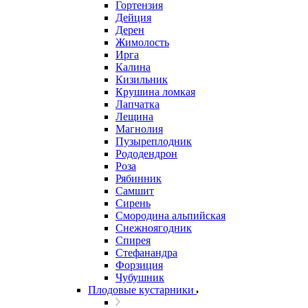
Гортензия
Дейция
Дерен
Жимолость
Ирга
Калина
Кизильник
Крушина ломкая
Лапчатка
Лещина
Магнолия
Пузыреплодник
Рододендрон
Роза
Рябинник
Самшит
Сирень
Смородина альпийская
Снежноягодник
Спирея
Стефанандра
Форзиция
Чубушник
Плодовые кустарники