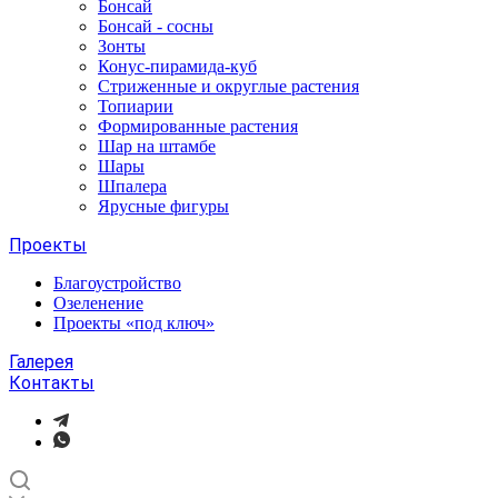
Бонсай
Бонсай - сосны
Зонты
Конус-пирамида-куб
Стриженные и округлые растения
Топиарии
Формированные растения
Шар на штамбе
Шары
Шпалера
Ярусные фигуры
Проекты
Благоустройство
Озеленение
Проекты «под ключ»
Галерея
Контакты