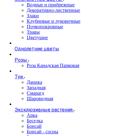
Водные и прибрежные
Декоративно-лиственные
Злаки
Клубневые и луковичные
Почвопокровные
Травы
Цветущие
Однолетние цветы
Розы
Роза Канадская Парковая
Туи
Даника
Западная
Смарагд
Шаровидная
Эксклюзивные растения
Арка
Беседка
Бонсай
Бонсай - сосны