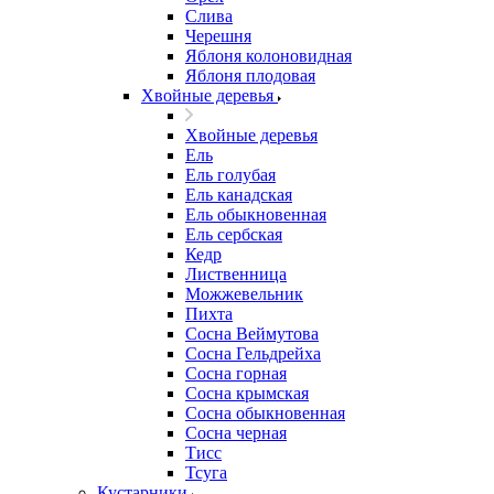
Слива
Черешня
Яблоня колоновидная
Яблоня плодовая
Хвойные деревья
Хвойные деревья
Ель
Ель голубая
Ель канадская
Ель обыкновенная
Ель сербская
Кедр
Лиственница
Можжевельник
Пихта
Сосна Веймутова
Сосна Гельдрейха
Сосна горная
Сосна крымская
Сосна обыкновенная
Сосна черная
Тисс
Тсуга
Кустарники