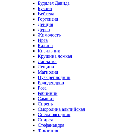
Буддлея Давида
Бузина
Вейгела
Гортензия
Дейция
Дерен
Жимолость
Ирга
Калина
Кизильник
Крушина ломкая
Лапчатка
Лещина
Магнолия
Пузыреплодник
Рододендрон
Роза
Рябинник
Самшит
Сирень
Смородина альпийская
Снежноягодник
Спирея
Стефанандра
Форзиция