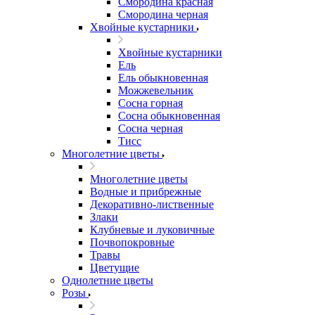
Смородина красная
Смородина черная
Хвойные кустарники
Хвойные кустарники
Ель
Ель обыкновенная
Можжевельник
Сосна горная
Сосна обыкновенная
Сосна черная
Тисс
Многолетние цветы
Многолетние цветы
Водные и прибрежные
Декоративно-лиственные
Злаки
Клубневые и луковичные
Почвопокровные
Травы
Цветущие
Однолетние цветы
Розы