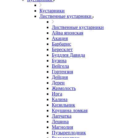
Кустарники
Лиственные кустарники
Лиственные кустарники
Айва японская
Акация
Барбарис
Бересклет
Буддлея Давида
Бузина
Вейгела
Гортензия
Дейция
Дерен
Жимолость
Ирга
Калина
Кизильник
Крушина ломкая
Лапчатка
Лещина
Магнолия
Пузыреплодник