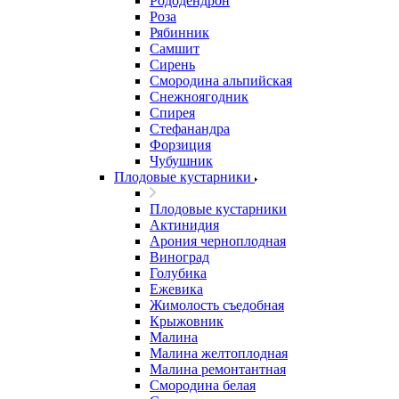
Рододендрон
Роза
Рябинник
Самшит
Сирень
Смородина альпийская
Снежноягодник
Спирея
Стефанандра
Форзиция
Чубушник
Плодовые кустарники
Плодовые кустарники
Актинидия
Арония черноплодная
Виноград
Голубика
Ежевика
Жимолость съедобная
Крыжовник
Малина
Малина желтоплодная
Малина ремонтантная
Смородина белая