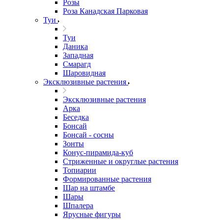
Розы
Роза Канадская Парковая
Туи
Туи
Даника
Западная
Смарагд
Шаровидная
Эксклюзивные растения
Эксклюзивные растения
Арка
Беседка
Бонсай
Бонсай - сосны
Зонты
Конус-пирамида-куб
Стриженные и округлые растения
Топиарии
Формированные растения
Шар на штамбе
Шары
Шпалера
Ярусные фигуры