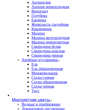
Актинидия
Арония черноплодная
Виноград
Голубика
Ежевика
Жимолость съедобная
Крыжовник
Малина
Малина желтоплодная
Малина ремонтантная
Смородина белая
Смородина красная
Смородина черная
Хвойные кустарники
Ель
Ель обыкновенная
Можжевельник
Сосна горная
Сосна обыкновенная
Сосна черная
Тисс
Многолетние цветы
Водные и прибрежные
Декоративно-лиственные