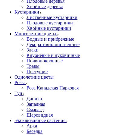
Плодовые деревья
Хвойные деревья
Кустарники
Лиственные кустарники
Плодовые кустарники
Хвойные кустарники
Многолетние цветы
Водные и прибрежные
Декоративно-лиственные
Злаки
Клубневые и луковичные
Почвопокровные
Травы
Цветущие
Однолетние цветы
Розы
Роза Канадская Парковая
Туи
Даника
Западная
Смарагд
Шаровидная
Эксклюзивные растения
Арка
Беседка