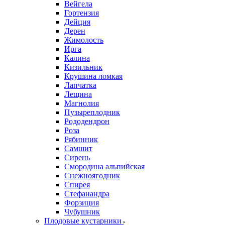
Вейгела
Гортензия
Дейция
Дерен
Жимолость
Ирга
Калина
Кизильник
Крушина ломкая
Лапчатка
Лещина
Магнолия
Пузыреплодник
Рододендрон
Роза
Рябинник
Самшит
Сирень
Смородина альпийская
Снежноягодник
Спирея
Стефанандра
Форзиция
Чубушник
Плодовые кустарники