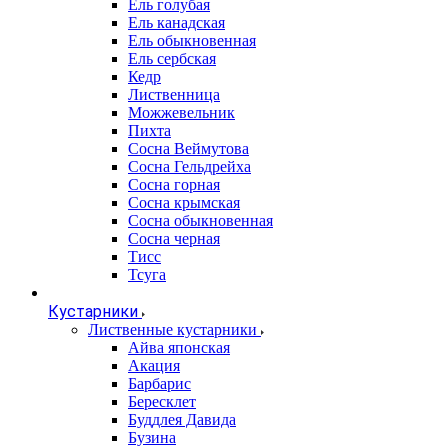
Ель голубая
Ель канадская
Ель обыкновенная
Ель сербская
Кедр
Лиственница
Можжевельник
Пихта
Сосна Веймутова
Сосна Гельдрейха
Сосна горная
Сосна крымская
Сосна обыкновенная
Сосна черная
Тисс
Тсуга
Кустарники
Лиственные кустарники
Айва японская
Акация
Барбарис
Бересклет
Буддлея Давида
Бузина