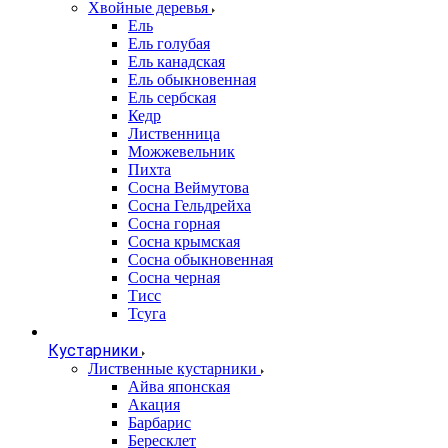
Хвойные деревья
Ель
Ель голубая
Ель канадская
Ель обыкновенная
Ель сербская
Кедр
Лиственница
Можжевельник
Пихта
Сосна Веймутова
Сосна Гельдрейха
Сосна горная
Сосна крымская
Сосна обыкновенная
Сосна черная
Тисс
Тсуга
Кустарники
Лиственные кустарники
Айва японская
Акация
Барбарис
Бересклет