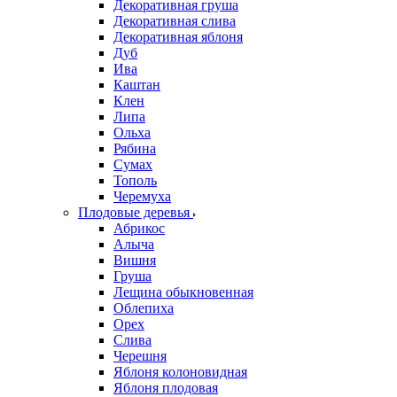
Декоративная груша
Декоративная слива
Декоративная яблоня
Дуб
Ива
Каштан
Клен
Липа
Ольха
Рябина
Сумах
Тополь
Черемуха
Плодовые деревья
Абрикос
Алыча
Вишня
Груша
Лещина обыкновенная
Облепиха
Орех
Слива
Черешня
Яблоня колоновидная
Яблоня плодовая