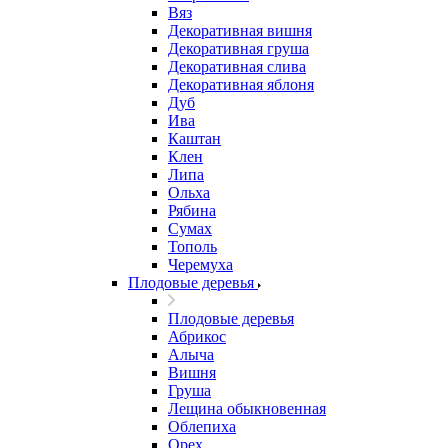
Вяз
Декоративная вишня
Декоративная груша
Декоративная слива
Декоративная яблоня
Дуб
Ива
Каштан
Клен
Липа
Ольха
Рябина
Сумах
Тополь
Черемуха
Плодовые деревья
Плодовые деревья
Абрикос
Алыча
Вишня
Груша
Лещина обыкновенная
Облепиха
Орех