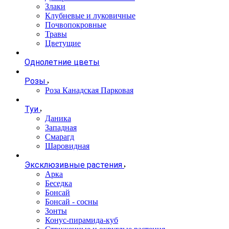
Злаки
Клубневые и луковичные
Почвопокровные
Травы
Цветущие
Однолетние цветы
Розы
Роза Канадская Парковая
Туи
Даника
Западная
Смарагд
Шаровидная
Эксклюзивные растения
Арка
Беседка
Бонсай
Бонсай - сосны
Зонты
Конус-пирамида-куб