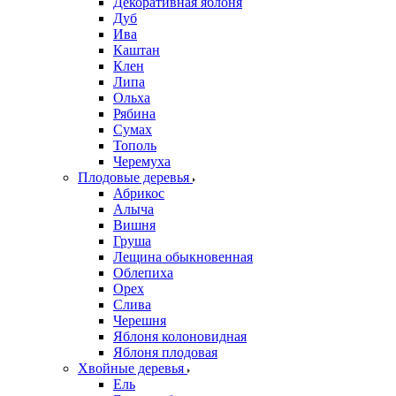
Декоративная яблоня
Дуб
Ива
Каштан
Клен
Липа
Ольха
Рябина
Сумах
Тополь
Черемуха
Плодовые деревья
Абрикос
Алыча
Вишня
Груша
Лещина обыкновенная
Облепиха
Орех
Слива
Черешня
Яблоня колоновидная
Яблоня плодовая
Хвойные деревья
Ель