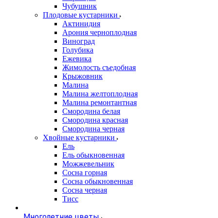
Чубушник
Плодовые кустарники
Актинидия
Арония черноплодная
Виноград
Голубика
Ежевика
Жимолость съедобная
Крыжовник
Малина
Малина желтоплодная
Малина ремонтантная
Смородина белая
Смородина красная
Смородина черная
Хвойные кустарники
Ель
Ель обыкновенная
Можжевельник
Сосна горная
Сосна обыкновенная
Сосна черная
Тисс
Многолетние цветы