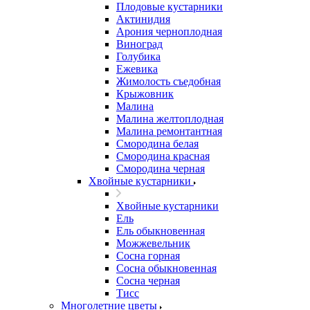
Плодовые кустарники
Актинидия
Арония черноплодная
Виноград
Голубика
Ежевика
Жимолость съедобная
Крыжовник
Малина
Малина желтоплодная
Малина ремонтантная
Смородина белая
Смородина красная
Смородина черная
Хвойные кустарники
Хвойные кустарники
Ель
Ель обыкновенная
Можжевельник
Сосна горная
Сосна обыкновенная
Сосна черная
Тисс
Многолетние цветы