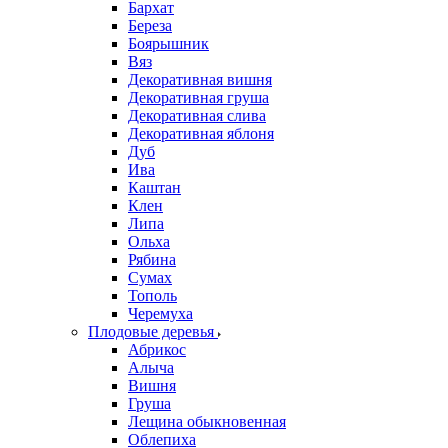
Бархат
Береза
Боярышник
Вяз
Декоративная вишня
Декоративная груша
Декоративная слива
Декоративная яблоня
Дуб
Ива
Каштан
Клен
Липа
Ольха
Рябина
Сумах
Тополь
Черемуха
Плодовые деревья
Абрикос
Алыча
Вишня
Груша
Лещина обыкновенная
Облепиха