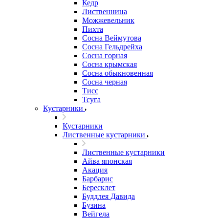
Кедр
Лиственница
Можжевельник
Пихта
Сосна Веймутова
Сосна Гельдрейха
Сосна горная
Сосна крымская
Сосна обыкновенная
Сосна черная
Тисс
Тсуга
Кустарники
Кустарники
Лиственные кустарники
Лиственные кустарники
Айва японская
Акация
Барбарис
Бересклет
Буддлея Давида
Бузина
Вейгела