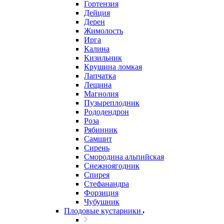
Гортензия
Дейция
Дерен
Жимолость
Ирга
Калина
Кизильник
Крушина ломкая
Лапчатка
Лещина
Магнолия
Пузыреплодник
Рододендрон
Роза
Рябинник
Самшит
Сирень
Смородина альпийская
Снежноягодник
Спирея
Стефанандра
Форзиция
Чубушник
Плодовые кустарники