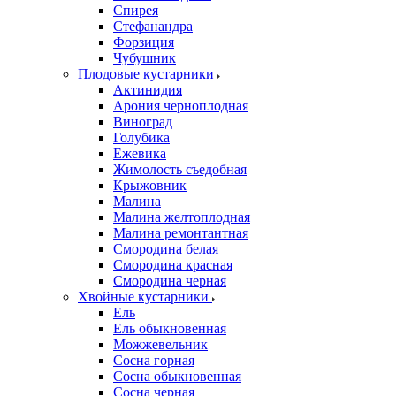
Спирея
Стефанандра
Форзиция
Чубушник
Плодовые кустарники
Актинидия
Арония черноплодная
Виноград
Голубика
Ежевика
Жимолость съедобная
Крыжовник
Малина
Малина желтоплодная
Малина ремонтантная
Смородина белая
Смородина красная
Смородина черная
Хвойные кустарники
Ель
Ель обыкновенная
Можжевельник
Сосна горная
Сосна обыкновенная
Сосна черная