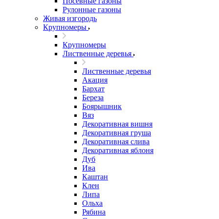
Посевные газоны
Рулонные газоны
Живая изгородь
Крупномеры
Крупномеры
Лиственные деревья
Лиственные деревья
Акация
Бархат
Береза
Боярышник
Вяз
Декоративная вишня
Декоративная груша
Декоративная слива
Декоративная яблоня
Дуб
Ива
Каштан
Клен
Липа
Ольха
Рябина