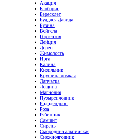
Акация
Барбарис
Бересклет
Буддлея Давида
Бузина
Вейгела
Гортензия
Дейция
Дерен
Жимолость
Ирга
Калина
Кизильник
Крушина ломкая
Лапчатка
Лещина
Магнолия
Пузыреплодник
Рододендрон
Роза
Рябинник
Самшит
Сирень
Смородина альпийская
Снежноягодник