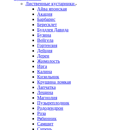
Лиственные кустарники
Айва японская
Акация
Барбарис
Бересклет
Буддлея Давида
Бузина
Вейгела
Гортензия
Дейция
Дерен
Жимолость
Ирга
Калина
Кизильник
Крушина ломкая
Лапчатка
Лещина
Магнолия
Пузыреплодник
Рододендрон
Роза
Рябинник
Самшит
Сирень