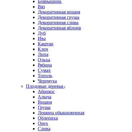
Боярышник
Вяз
Декоративная вишня
Декоративная груша
Декоративная слива
Декоративная яблоня
Дуб
Ива
Каштан
Клен
Липа
Ольха
Рябина
Сумах
Тополь
Черемуха
Плодовые деревья
Абрикос
Алыча
Вишня
Груша
Лещина обыкновенная
Облепиха
Орех
Слива