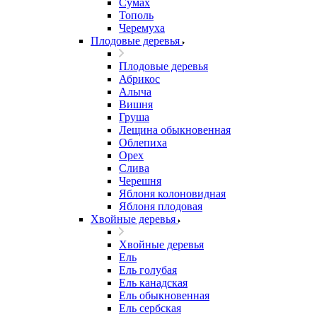
Сумах
Тополь
Черемуха
Плодовые деревья
Плодовые деревья
Абрикос
Алыча
Вишня
Груша
Лещина обыкновенная
Облепиха
Орех
Слива
Черешня
Яблоня колоновидная
Яблоня плодовая
Хвойные деревья
Хвойные деревья
Ель
Ель голубая
Ель канадская
Ель обыкновенная
Ель сербская