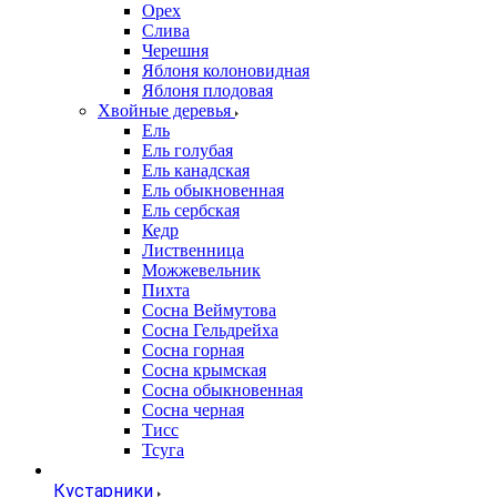
Орех
Слива
Черешня
Яблоня колоновидная
Яблоня плодовая
Хвойные деревья
Ель
Ель голубая
Ель канадская
Ель обыкновенная
Ель сербская
Кедр
Лиственница
Можжевельник
Пихта
Сосна Веймутова
Сосна Гельдрейха
Сосна горная
Сосна крымская
Сосна обыкновенная
Сосна черная
Тисс
Тсуга
Кустарники