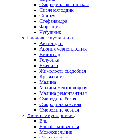
Смородина альпийская
Снежноягодник
Спирея
Стефанандра
Форзиция
Чубушник
Плодовые кустарники
Актинидия
Арония черноплодная
Виноград
Голубика
Ежевика
Жимолость съедобная
Крыжовник
Малина
Малина желтоплодная
Малина ремонтантная
Смородина белая
Смородина красная
Смородина черная
Хвойные кустарники
Ель
Ель обыкновенная
Можжевельник
Сосна горная