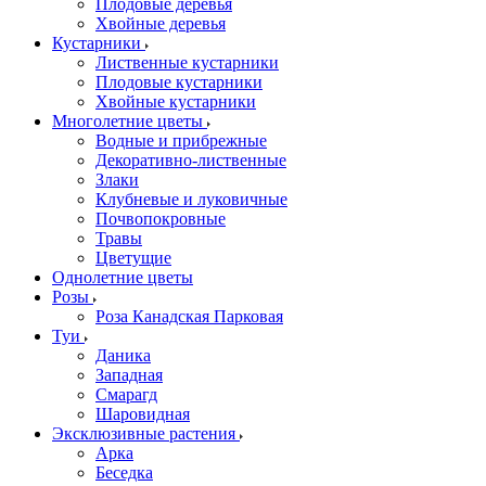
Плодовые деревья
Хвойные деревья
Кустарники
Лиственные кустарники
Плодовые кустарники
Хвойные кустарники
Многолетние цветы
Водные и прибрежные
Декоративно-лиственные
Злаки
Клубневые и луковичные
Почвопокровные
Травы
Цветущие
Однолетние цветы
Розы
Роза Канадская Парковая
Туи
Даника
Западная
Смарагд
Шаровидная
Эксклюзивные растения
Арка
Беседка