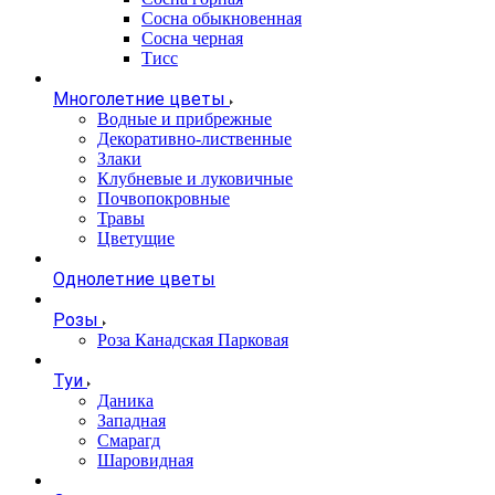
Сосна обыкновенная
Сосна черная
Тисс
Многолетние цветы
Водные и прибрежные
Декоративно-лиственные
Злаки
Клубневые и луковичные
Почвопокровные
Травы
Цветущие
Однолетние цветы
Розы
Роза Канадская Парковая
Туи
Даника
Западная
Смарагд
Шаровидная