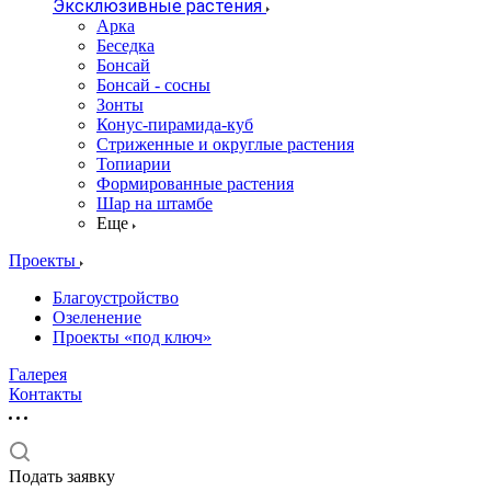
Эксклюзивные растения
Арка
Беседка
Бонсай
Бонсай - сосны
Зонты
Конус-пирамида-куб
Стриженные и округлые растения
Топиарии
Формированные растения
Шар на штамбе
Еще
Проекты
Благоустройство
Озеленение
Проекты «под ключ»
Галерея
Контакты
Подать заявку