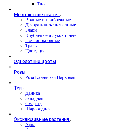
Тисс
Многолетние цветы
Водные и прибрежные
Декоративно-лиственные
Злаки
Клубневые и луковичные
Почвопокровные
Травы
Цветущие
Однолетние цветы
Розы
Роза Канадская Парковая
Туи
Даника
Западная
Смарагд
Шаровидная
Эксклюзивные растения
Арка