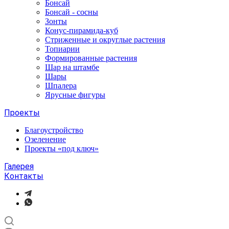
Бонсай
Бонсай - сосны
Зонты
Конус-пирамида-куб
Стриженные и округлые растения
Топиарии
Формированные растения
Шар на штамбе
Шары
Шпалера
Ярусные фигуры
Проекты
Благоустройство
Озеленение
Проекты «под ключ»
Галерея
Контакты