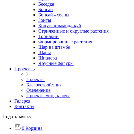
Беседка
Бонсай
Бонсай - сосны
Зонты
Конус-пирамида-куб
Стриженные и округлые растения
Топиарии
Формированные растения
Шар на штамбе
Шары
Шпалера
Ярусные фигуры
Проекты
Проекты
Благоустройство
Озеленение
Проекты «под ключ»
Галерея
Контакты
Подать заявку
0
Корзина