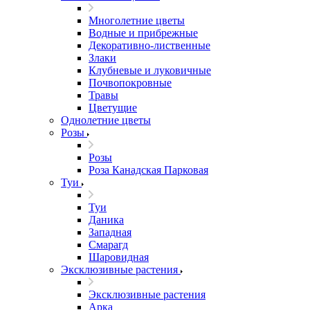
Многолетние цветы
Водные и прибрежные
Декоративно-лиственные
Злаки
Клубневые и луковичные
Почвопокровные
Травы
Цветущие
Однолетние цветы
Розы
Розы
Роза Канадская Парковая
Туи
Туи
Даника
Западная
Смарагд
Шаровидная
Эксклюзивные растения
Эксклюзивные растения
Арка