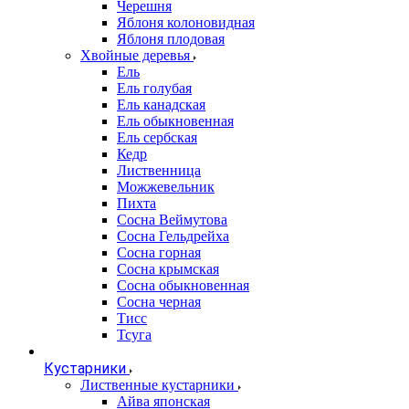
Черешня
Яблоня колоновидная
Яблоня плодовая
Хвойные деревья
Ель
Ель голубая
Ель канадская
Ель обыкновенная
Ель сербская
Кедр
Лиственница
Можжевельник
Пихта
Сосна Веймутова
Сосна Гельдрейха
Сосна горная
Сосна крымская
Сосна обыкновенная
Сосна черная
Тисс
Тсуга
Кустарники
Лиственные кустарники
Айва японская