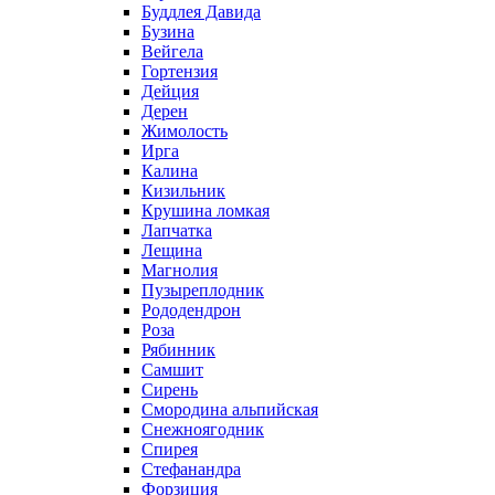
Буддлея Давида
Бузина
Вейгела
Гортензия
Дейция
Дерен
Жимолость
Ирга
Калина
Кизильник
Крушина ломкая
Лапчатка
Лещина
Магнолия
Пузыреплодник
Рододендрон
Роза
Рябинник
Самшит
Сирень
Смородина альпийская
Снежноягодник
Спирея
Стефанандра
Форзиция