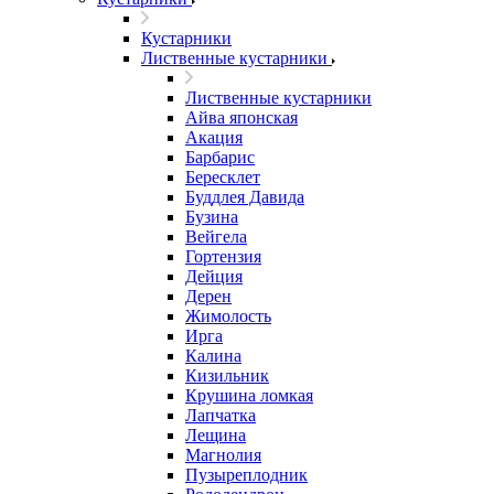
Кустарники
Лиственные кустарники
Лиственные кустарники
Айва японская
Акация
Барбарис
Бересклет
Буддлея Давида
Бузина
Вейгела
Гортензия
Дейция
Дерен
Жимолость
Ирга
Калина
Кизильник
Крушина ломкая
Лапчатка
Лещина
Магнолия
Пузыреплодник