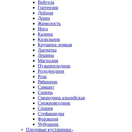
Вейгела
Гортензия
Дейция
Дерен
Жимолость
Ирга
Калина
Кизильник
Крушина ломкая
Лапчатка
Лещина
Магнолия
Пузыреплодник
Рододендрон
Роза
Рябинник
Самшит
Сирень
Смородина альпийская
Снежноягодник
Спирея
Стефанандра
Форзиция
Чубушник
Плодовые кустарники