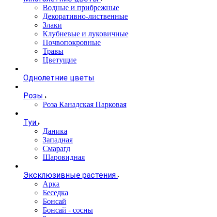
Водные и прибрежные
Декоративно-лиственные
Злаки
Клубневые и луковичные
Почвопокровные
Травы
Цветущие
Однолетние цветы
Розы
Роза Канадская Парковая
Туи
Даника
Западная
Смарагд
Шаровидная
Эксклюзивные растения
Арка
Беседка
Бонсай
Бонсай - сосны