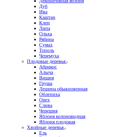
Декоративная яблоня
Дуб
Ива
Каштан
Клен
Липа
Ольха
Рябина
Сумах
Тополь
Черемуха
Плодовые деревья
Абрикос
Алыча
Вишня
Груша
Лещина обыкновенная
Облепиха
Орех
Слива
Черешня
Яблоня колоновидная
Яблоня плодовая
Хвойные деревья
Ель