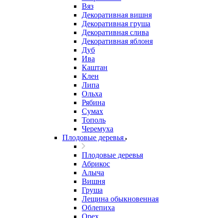
Вяз
Декоративная вишня
Декоративная груша
Декоративная слива
Декоративная яблоня
Дуб
Ива
Каштан
Клен
Липа
Ольха
Рябина
Сумах
Тополь
Черемуха
Плодовые деревья
Плодовые деревья
Абрикос
Алыча
Вишня
Груша
Лещина обыкновенная
Облепиха
Орех