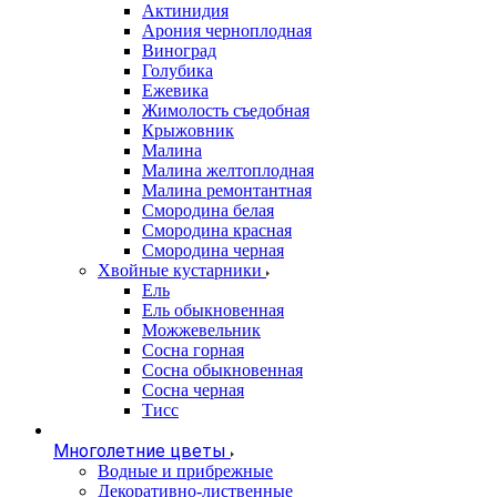
Актинидия
Арония черноплодная
Виноград
Голубика
Ежевика
Жимолость съедобная
Крыжовник
Малина
Малина желтоплодная
Малина ремонтантная
Смородина белая
Смородина красная
Смородина черная
Хвойные кустарники
Ель
Ель обыкновенная
Можжевельник
Сосна горная
Сосна обыкновенная
Сосна черная
Тисс
Многолетние цветы
Водные и прибрежные
Декоративно-лиственные