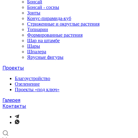
Бонсай
Бонсай - сосны
Зонты
Конус-пирамида-куб
Стриженные и округлые растения
Топиарии
Формированные растения
Шар на штамбе
Шары
Шпалера
Ярусные фигуры
Проекты
Благоустройство
Озеленение
Проекты «под ключ»
Галерея
Контакты