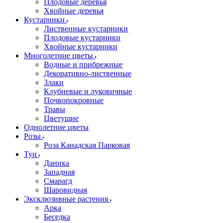
Плодовые деревья
Хвойные деревья
Кустарники
Лиственные кустарники
Плодовые кустарники
Хвойные кустарники
Многолетние цветы
Водные и прибрежные
Декоративно-лиственные
Злаки
Клубневые и луковичные
Почвопокровные
Травы
Цветущие
Однолетние цветы
Розы
Роза Канадская Парковая
Туи
Даника
Западная
Смарагд
Шаровидная
Эксклюзивные растения
Арка
Беседка