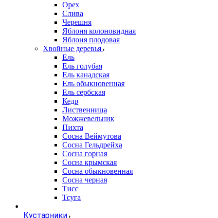
Орех
Слива
Черешня
Яблоня колоновидная
Яблоня плодовая
Хвойные деревья
Ель
Ель голубая
Ель канадская
Ель обыкновенная
Ель сербская
Кедр
Лиственница
Можжевельник
Пихта
Сосна Веймутова
Сосна Гельдрейха
Сосна горная
Сосна крымская
Сосна обыкновенная
Сосна черная
Тисс
Тсуга
Кустарники