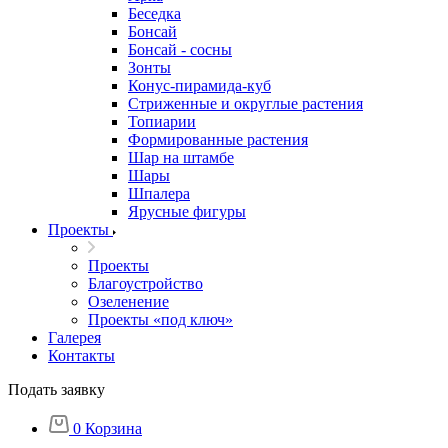
Беседка
Бонсай
Бонсай - сосны
Зонты
Конус-пирамида-куб
Стриженные и округлые растения
Топиарии
Формированные растения
Шар на штамбе
Шары
Шпалера
Ярусные фигуры
Проекты
Проекты
Благоустройство
Озеленение
Проекты «под ключ»
Галерея
Контакты
Подать заявку
0
Корзина