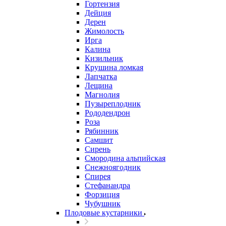
Гортензия
Дейция
Дерен
Жимолость
Ирга
Калина
Кизильник
Крушина ломкая
Лапчатка
Лещина
Магнолия
Пузыреплодник
Рододендрон
Роза
Рябинник
Самшит
Сирень
Смородина альпийская
Снежноягодник
Спирея
Стефанандра
Форзиция
Чубушник
Плодовые кустарники