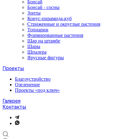
Бонсай
Бонсай - сосны
Зонты
Конус-пирамида-куб
Стриженные и округлые растения
Топиарии
Формированные растения
Шар на штамбе
Шары
Шпалера
Ярусные фигуры
Проекты
Благоустройство
Озеленение
Проекты «под ключ»
Галерея
Контакты