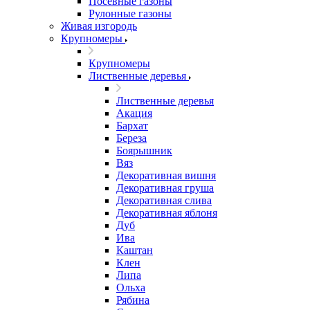
Посевные газоны
Рулонные газоны
Живая изгородь
Крупномеры
Крупномеры
Лиственные деревья
Лиственные деревья
Акация
Бархат
Береза
Боярышник
Вяз
Декоративная вишня
Декоративная груша
Декоративная слива
Декоративная яблоня
Дуб
Ива
Каштан
Клен
Липа
Ольха
Рябина