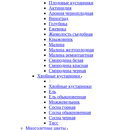
Плодовые кустарники
Актинидия
Арония черноплодная
Виноград
Голубика
Ежевика
Жимолость съедобная
Крыжовник
Малина
Малина желтоплодная
Малина ремонтантная
Смородина белая
Смородина красная
Смородина черная
Хвойные кустарники
Хвойные кустарники
Ель
Ель обыкновенная
Можжевельник
Сосна горная
Сосна обыкновенная
Сосна черная
Тисс
Многолетние цветы