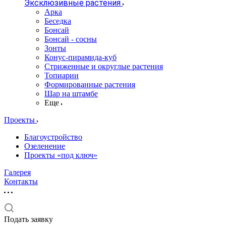
Эксклюзивные растения
Арка
Беседка
Бонсай
Бонсай - сосны
Зонты
Конус-пирамида-куб
Стриженные и округлые растения
Топиарии
Формированные растения
Шар на штамбе
Еще
Проекты
Благоустройство
Озеленение
Проекты «под ключ»
Галерея
Контакты
Подать заявку