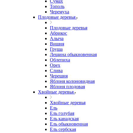
Сумах
Тополь
Черемуха
Плодовые деревья
Плодовые деревья
Абрикос
Алыча
Вишня
Груша
Лещина обыкновенная
Облепиха
Орех
Слива
Черешня
Яблоня колоновидная
Яблоня плодовая
Хвойные деревья
Хвойные деревья
Ель
Ель голубая
Ель канадская
Ель обыкновенная
Ель сербская