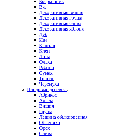
Боярышник
Вяз
Декоративная вишня
Декоративная груша
Декоративная слива
Декоративная яблоня
Дуб
Ива
Каштан
Клен
Липа
Ольха
Рябина
Сумах
Тополь
Черемуха
Плодовые деревья
Абрикос
Алыча
Вишня
Груша
Лещина обыкновенная
Облепиха
Орех
Слива