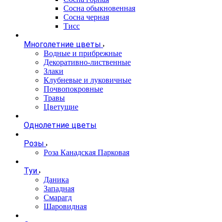
Сосна обыкновенная
Сосна черная
Тисс
Многолетние цветы
Водные и прибрежные
Декоративно-лиственные
Злаки
Клубневые и луковичные
Почвопокровные
Травы
Цветущие
Однолетние цветы
Розы
Роза Канадская Парковая
Туи
Даника
Западная
Смарагд
Шаровидная