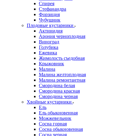
Спирея
Стефанандра
Форзиция
Чубушник
Плодовые кустарники
Актинидия
Арония черноплодная
Виноград
Голубика
Ежевика
Жимолость съедобная
Крыжовник
Малина
Малина желтоплодная
Малина ремонтантная
Смородина белая
Смородина красная
Смородина черная
Хвойные кустарники
Ель
Ель обыкновенная
Можжевельник
Сосна горная
Сосна обыкновенная
Сосна черная