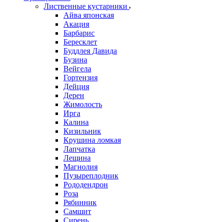
Лиственные кустарники
Айва японская
Акация
Барбарис
Бересклет
Буддлея Давида
Бузина
Вейгела
Гортензия
Дейция
Дерен
Жимолость
Ирга
Калина
Кизильник
Крушина ломкая
Лапчатка
Лещина
Магнолия
Пузыреплодник
Рододендрон
Роза
Рябинник
Самшит
Сирень