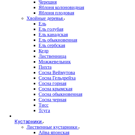
Черешня
Яблоня колоновидная
Яблоня плодовая
Хвойные деревья
Ель
Ель голубая
Ель канадская
Ель обыкновенная
Ель сербская
Кедр
Лиственница
Можжевельник
Пихта
Сосна Веймутова
Сосна Гельдрейха
Сосна горная
Сосна крымская
Сосна обыкновенная
Сосна черная
Тисс
Тсуга
Кустарники
Лиственные кустарники
Айва японская