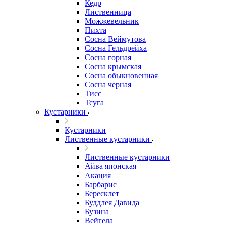
Кедр
Лиственница
Можжевельник
Пихта
Сосна Веймутова
Сосна Гельдрейха
Сосна горная
Сосна крымская
Сосна обыкновенная
Сосна черная
Тисс
Тсуга
Кустарники
Кустарники
Лиственные кустарники
Лиственные кустарники
Айва японская
Акация
Барбарис
Бересклет
Буддлея Давида
Бузина
Вейгела