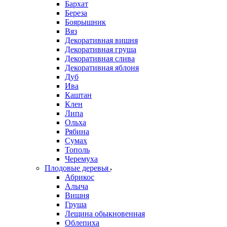
Бархат
Береза
Боярышник
Вяз
Декоративная вишня
Декоративная груша
Декоративная слива
Декоративная яблоня
Дуб
Ива
Каштан
Клен
Липа
Ольха
Рябина
Сумах
Тополь
Черемуха
Плодовые деревья
Абрикос
Алыча
Вишня
Груша
Лещина обыкновенная
Облепиха