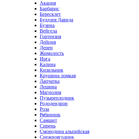
Акация
Барбарис
Бересклет
Буддлея Давида
Бузина
Вейгела
Гортензия
Дейция
Дерен
Жимолость
Ирга
Калина
Кизильник
Крушина ломкая
Лапчатка
Лещина
Магнолия
Пузыреплодник
Рододендрон
Роза
Рябинник
Самшит
Сирень
Смородина альпийская
Снежноягодник