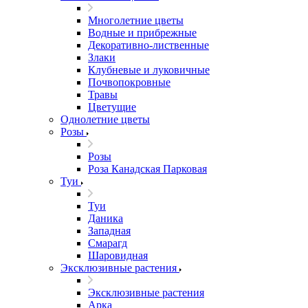
Многолетние цветы
Водные и прибрежные
Декоративно-лиственные
Злаки
Клубневые и луковичные
Почвопокровные
Травы
Цветущие
Однолетние цветы
Розы
Розы
Роза Канадская Парковая
Туи
Туи
Даника
Западная
Смарагд
Шаровидная
Эксклюзивные растения
Эксклюзивные растения
Арка