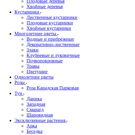
Плодовые деревья
Хвойные деревья
Кустарники
Лиственные кустарники
Плодовые кустарники
Хвойные кустарники
Многолетние цветы
Водные и прибрежные
Декоративно-лиственные
Злаки
Клубневые и луковичные
Почвопокровные
Травы
Цветущие
Однолетние цветы
Розы
Роза Канадская Парковая
Туи
Даника
Западная
Смарагд
Шаровидная
Эксклюзивные растения
Арка
Беседка