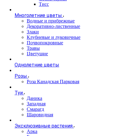
Тисс
Многолетние цветы
Водные и прибрежные
Декоративно-лиственные
Злаки
Клубневые и луковичные
Почвопокровные
Травы
Цветущие
Однолетние цветы
Розы
Роза Канадская Парковая
Туи
Даника
Западная
Смарагд
Шаровидная
Эксклюзивные растения
Арка