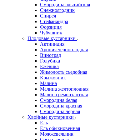
Смородина альпийская
Снежноягодник
Спирея
Стефанандра
Форзиция
Чубушник
Плодовые кустарники
Актинидия
Арония черноплодная
Виноград
Голубика
Ежевика
Жимолость съедобная
Крыжовник
Малина
Малина желтоплодная
Малина ремонтантная
Смородина белая
Смородина красная
Смородина черная
Хвойные кустарники
Ель
Ель обыкновенная
Можжевельник
Сосна горная