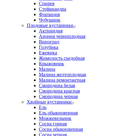
Спирея
Стефанандра
Форзиция
Чубушник
Плодовые кустарники
Актинидия
Арония черноплодная
Виноград
Голубика
Ежевика
Жимолость съедобная
Крыжовник
Малина
Малина желтоплодная
Малина ремонтантная
Смородина белая
Смородина красная
Смородина черная
Хвойные кустарники
Ель
Ель обыкновенная
Можжевельник
Сосна горная
Сосна обыкновенная
Сосна черная