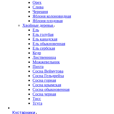
Орех
Слива
Черешня
Яблоня колоновидная
Яблоня плодовая
Хвойные деревья
Ель
Ель голубая
Ель канадская
Ель обыкновенная
Ель сербская
Кедр
Лиственница
Можжевельник
Пихта
Сосна Веймутова
Сосна Гельдрейха
Сосна горная
Сосна крымская
Сосна обыкновенная
Сосна черная
Тисс
Тсуга
Кустарники