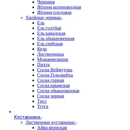
Черешня
Яблоня колоновидная
Яблоня плодовая
Хвойные деревья
Ель
Ель голубая
Ель канадская
Ель обыкновенная
Ель сербская
Кедр
Лиственница
Можжевельник
Пихта
Сосна Веймутова
Сосна Гельдрейха
Сосна горная
Сосна крымская
Сосна обыкновенная
Сосна черная
Тисс
Тсуга
Кустарники
Лиственные кустарники
Айва японская