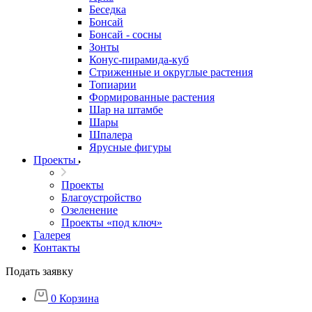
Беседка
Бонсай
Бонсай - сосны
Зонты
Конус-пирамида-куб
Стриженные и округлые растения
Топиарии
Формированные растения
Шар на штамбе
Шары
Шпалера
Ярусные фигуры
Проекты
Проекты
Благоустройство
Озеленение
Проекты «под ключ»
Галерея
Контакты
Подать заявку
0
Корзина