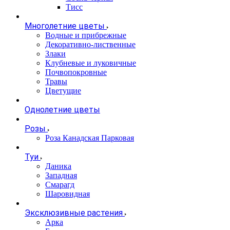
Тисс
Многолетние цветы
Водные и прибрежные
Декоративно-лиственные
Злаки
Клубневые и луковичные
Почвопокровные
Травы
Цветущие
Однолетние цветы
Розы
Роза Канадская Парковая
Туи
Даника
Западная
Смарагд
Шаровидная
Эксклюзивные растения
Арка