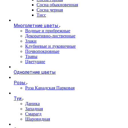
Сосна обыкновенная
Сосна черная
Тисс
Многолетние цветы
Водные и прибрежные
Декоративно-лиственные
Злаки
Клубневые и луковичные
Почвопокровные
Травы
Цветущие
Однолетние цветы
Розы
Роза Канадская Парковая
Туи
Даника
Западная
Смарагд
Шаровидная