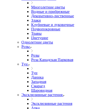
Многолетние цветы
Водные и прибрежные
Декоративно-лиственные
Злаки
Клубневые и луковичные
Почвопокровные
Травы
Цветущие
Однолетние цветы
Розы
Розы
Роза Канадская Парковая
Туи
Туи
Даника
Западная
Смарагд
Шаровидная
Эксклюзивные растения
Эксклюзивные растения
Арка