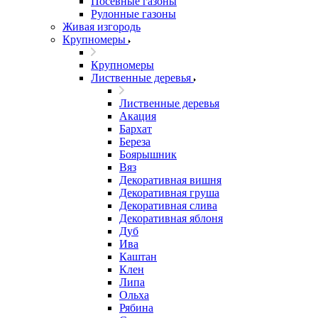
Посевные газоны
Рулонные газоны
Живая изгородь
Крупномеры
Крупномеры
Лиственные деревья
Лиственные деревья
Акация
Бархат
Береза
Боярышник
Вяз
Декоративная вишня
Декоративная груша
Декоративная слива
Декоративная яблоня
Дуб
Ива
Каштан
Клен
Липа
Ольха
Рябина