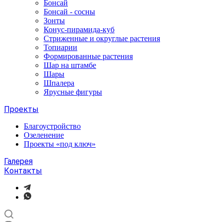
Бонсай
Бонсай - сосны
Зонты
Конус-пирамида-куб
Стриженные и округлые растения
Топиарии
Формированные растения
Шар на штамбе
Шары
Шпалера
Ярусные фигуры
Проекты
Благоустройство
Озеленение
Проекты «под ключ»
Галерея
Контакты