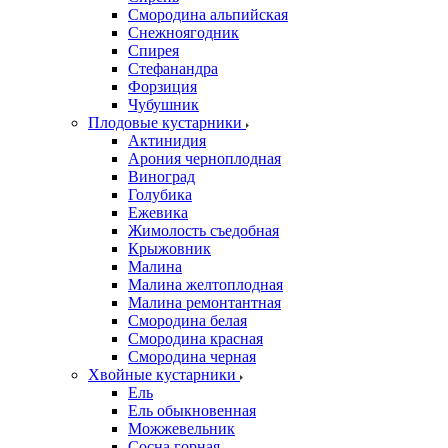
Смородина альпийская
Снежноягодник
Спирея
Стефанандра
Форзиция
Чубушник
Плодовые кустарники
Актинидия
Арония черноплодная
Виноград
Голубика
Ежевика
Жимолость съедобная
Крыжовник
Малина
Малина желтоплодная
Малина ремонтантная
Смородина белая
Смородина красная
Смородина черная
Хвойные кустарники
Ель
Ель обыкновенная
Можжевельник
Сосна горная