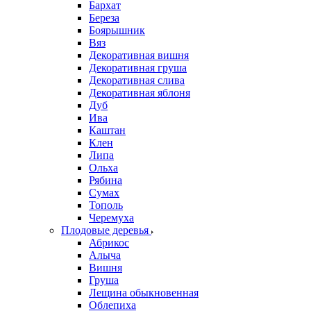
Бархат
Береза
Боярышник
Вяз
Декоративная вишня
Декоративная груша
Декоративная слива
Декоративная яблоня
Дуб
Ива
Каштан
Клен
Липа
Ольха
Рябина
Сумах
Тополь
Черемуха
Плодовые деревья
Абрикос
Алыча
Вишня
Груша
Лещина обыкновенная
Облепиха