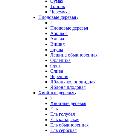
Сумах
Тополь
Черемуха
Плодовые деревья
Плодовые деревья
Абрикос
Алыча
Вишня
Груша
Лещина обыкновенная
Облепиха
Орех
Слива
Черешня
Яблоня колоновидная
Яблоня плодовая
Хвойные деревья
Хвойные деревья
Ель
Ель голубая
Ель канадская
Ель обыкновенная
Ель сербская