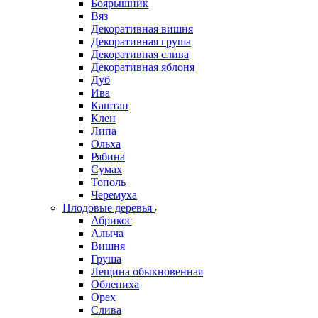
Боярышник
Вяз
Декоративная вишня
Декоративная груша
Декоративная слива
Декоративная яблоня
Дуб
Ива
Каштан
Клен
Липа
Ольха
Рябина
Сумах
Тополь
Черемуха
Плодовые деревья
Абрикос
Алыча
Вишня
Груша
Лещина обыкновенная
Облепиха
Орех
Слива