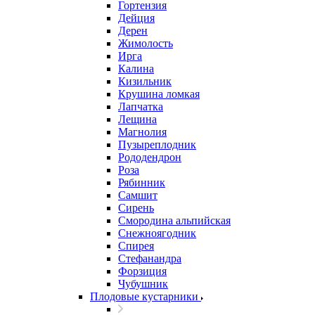
Гортензия
Дейция
Дерен
Жимолость
Ирга
Калина
Кизильник
Крушина ломкая
Лапчатка
Лещина
Магнолия
Пузыреплодник
Рододендрон
Роза
Рябинник
Самшит
Сирень
Смородина альпийская
Снежноягодник
Спирея
Стефанандра
Форзиция
Чубушник
Плодовые кустарники