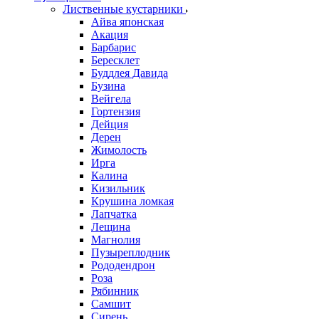
Лиственные кустарники
Айва японская
Акация
Барбарис
Бересклет
Буддлея Давида
Бузина
Вейгела
Гортензия
Дейция
Дерен
Жимолость
Ирга
Калина
Кизильник
Крушина ломкая
Лапчатка
Лещина
Магнолия
Пузыреплодник
Рододендрон
Роза
Рябинник
Самшит
Сирень