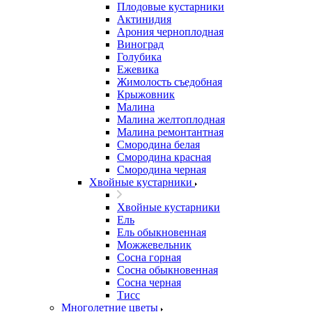
Плодовые кустарники
Актинидия
Арония черноплодная
Виноград
Голубика
Ежевика
Жимолость съедобная
Крыжовник
Малина
Малина желтоплодная
Малина ремонтантная
Смородина белая
Смородина красная
Смородина черная
Хвойные кустарники
Хвойные кустарники
Ель
Ель обыкновенная
Можжевельник
Сосна горная
Сосна обыкновенная
Сосна черная
Тисс
Многолетние цветы