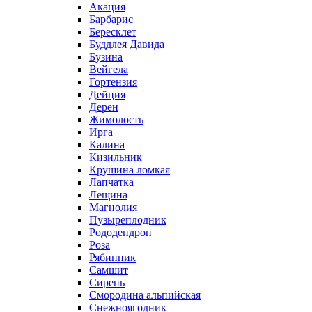
Акация
Барбарис
Бересклет
Буддлея Давида
Бузина
Вейгела
Гортензия
Дейция
Дерен
Жимолость
Ирга
Калина
Кизильник
Крушина ломкая
Лапчатка
Лещина
Магнолия
Пузыреплодник
Рододендрон
Роза
Рябинник
Самшит
Сирень
Смородина альпийская
Снежноягодник