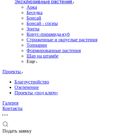
Эксклюзивные растения
Арка
Беседка
Бонсай
Бонсай - сосны
Зонты
Конус-пирамида-куб
Стриженные и округлые растения
Топиарии
Формированные растения
Шар на штамбе
Еще
Проекты
Благоустройство
Озеленение
Проекты «под ключ»
Галерея
Контакты
Подать заявку