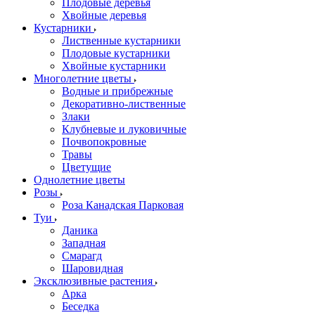
Плодовые деревья
Хвойные деревья
Кустарники
Лиственные кустарники
Плодовые кустарники
Хвойные кустарники
Многолетние цветы
Водные и прибрежные
Декоративно-лиственные
Злаки
Клубневые и луковичные
Почвопокровные
Травы
Цветущие
Однолетние цветы
Розы
Роза Канадская Парковая
Туи
Даника
Западная
Смарагд
Шаровидная
Эксклюзивные растения
Арка
Беседка