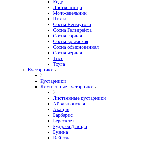
Кедр
Лиственница
Можжевельник
Пихта
Сосна Веймутова
Сосна Гельдрейха
Сосна горная
Сосна крымская
Сосна обыкновенная
Сосна черная
Тисс
Тсуга
Кустарники
Кустарники
Лиственные кустарники
Лиственные кустарники
Айва японская
Акация
Барбарис
Бересклет
Буддлея Давида
Бузина
Вейгела