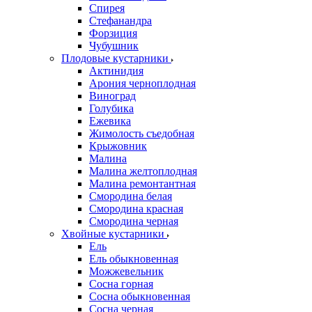
Спирея
Стефанандра
Форзиция
Чубушник
Плодовые кустарники
Актинидия
Арония черноплодная
Виноград
Голубика
Ежевика
Жимолость съедобная
Крыжовник
Малина
Малина желтоплодная
Малина ремонтантная
Смородина белая
Смородина красная
Смородина черная
Хвойные кустарники
Ель
Ель обыкновенная
Можжевельник
Сосна горная
Сосна обыкновенная
Сосна черная