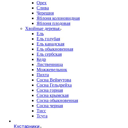
Орех
Слива
Черешня
Яблоня колоновидная
Яблоня плодовая
Хвойные деревья
Ель
Ель голубая
Ель канадская
Ель обыкновенная
Ель сербская
Кедр
Лиственница
Можжевельник
Пихта
Сосна Веймутова
Сосна Гельдрейха
Сосна горная
Сосна крымская
Сосна обыкновенная
Сосна черная
Тисс
Тсуга
Кустарники