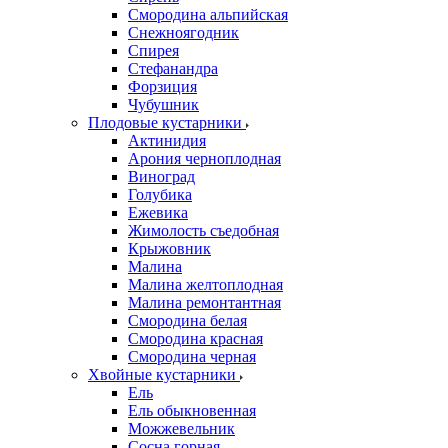
Смородина альпийская
Снежноягодник
Спирея
Стефанандра
Форзиция
Чубушник
Плодовые кустарники
Актинидия
Арония черноплодная
Виноград
Голубика
Ежевика
Жимолость съедобная
Крыжовник
Малина
Малина желтоплодная
Малина ремонтантная
Смородина белая
Смородина красная
Смородина черная
Хвойные кустарники
Ель
Ель обыкновенная
Можжевельник
Сосна горная