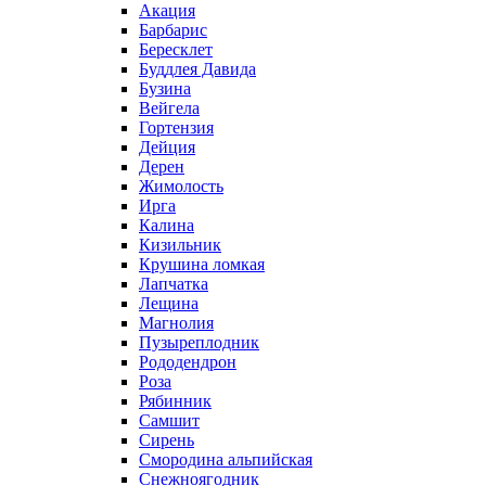
Акация
Барбарис
Бересклет
Буддлея Давида
Бузина
Вейгела
Гортензия
Дейция
Дерен
Жимолость
Ирга
Калина
Кизильник
Крушина ломкая
Лапчатка
Лещина
Магнолия
Пузыреплодник
Рододендрон
Роза
Рябинник
Самшит
Сирень
Смородина альпийская
Снежноягодник