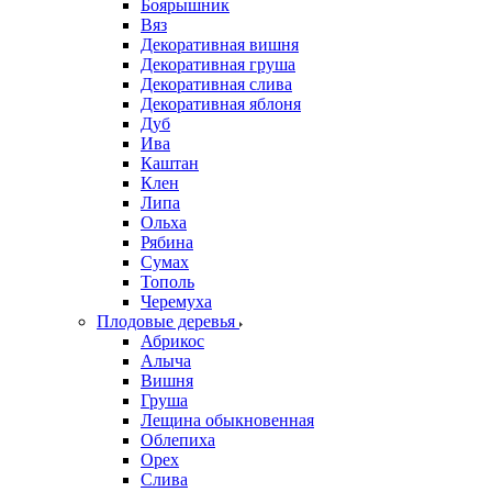
Боярышник
Вяз
Декоративная вишня
Декоративная груша
Декоративная слива
Декоративная яблоня
Дуб
Ива
Каштан
Клен
Липа
Ольха
Рябина
Сумах
Тополь
Черемуха
Плодовые деревья
Абрикос
Алыча
Вишня
Груша
Лещина обыкновенная
Облепиха
Орех
Слива