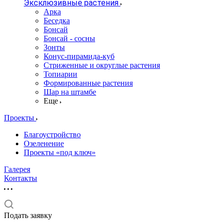
Эксклюзивные растения
Арка
Беседка
Бонсай
Бонсай - сосны
Зонты
Конус-пирамида-куб
Стриженные и округлые растения
Топиарии
Формированные растения
Шар на штамбе
Еще
Проекты
Благоустройство
Озеленение
Проекты «под ключ»
Галерея
Контакты
Подать заявку