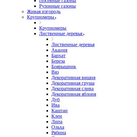
Посевные газоны
Рулонные газоны
Живая изгородь
Крупномеры
Крупномеры
Лиственные деревья
Лиственные деревья
Акация
Бархат
Береза
Боярышник
Вяз
Декоративная вишня
Декоративная груша
Декоративная слива
Декоративная яблоня
Дуб
Ива
Каштан
Клен
Липа
Ольха
Рябина