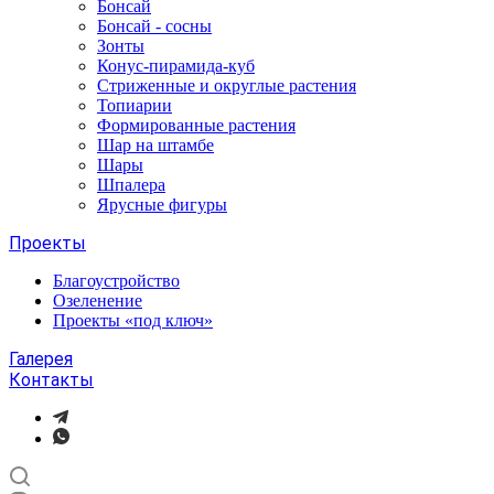
Бонсай
Бонсай - сосны
Зонты
Конус-пирамида-куб
Стриженные и округлые растения
Топиарии
Формированные растения
Шар на штамбе
Шары
Шпалера
Ярусные фигуры
Проекты
Благоустройство
Озеленение
Проекты «под ключ»
Галерея
Контакты