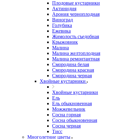
Плодовые кустарники
Актинидия
Арония черноплодная
Виноград
Голубика
Ежевика
Жимолость съедобная
Крыжовник
Малина
Малина желтоплодная
Малина ремонтантная
Смородина белая
Смородина красная
Смородина черная
Хвойные кустарники
Хвойные кустарники
Ель
Ель обыкновенная
Можжевельник
Сосна горная
Сосна обыкновенная
Сосна черная
Тисс
Многолетние цветы