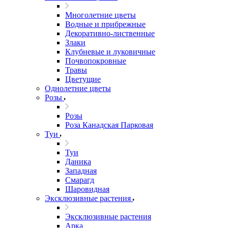
Многолетние цветы
Водные и прибрежные
Декоративно-лиственные
Злаки
Клубневые и луковичные
Почвопокровные
Травы
Цветущие
Однолетние цветы
Розы
Розы
Роза Канадская Парковая
Туи
Туи
Даника
Западная
Смарагд
Шаровидная
Эксклюзивные растения
Эксклюзивные растения
Арка