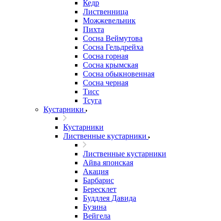
Кедр
Лиственница
Можжевельник
Пихта
Сосна Веймутова
Сосна Гельдрейха
Сосна горная
Сосна крымская
Сосна обыкновенная
Сосна черная
Тисс
Тсуга
Кустарники
Кустарники
Лиственные кустарники
Лиственные кустарники
Айва японская
Акация
Барбарис
Бересклет
Буддлея Давида
Бузина
Вейгела