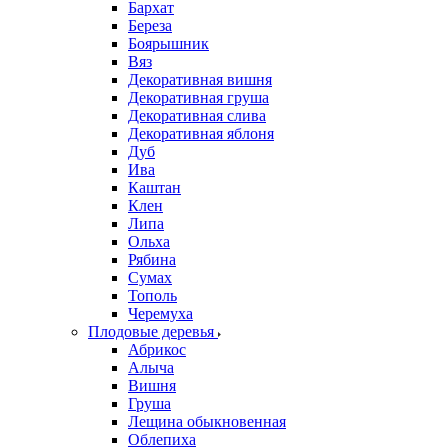
Бархат
Береза
Боярышник
Вяз
Декоративная вишня
Декоративная груша
Декоративная слива
Декоративная яблоня
Дуб
Ива
Каштан
Клен
Липа
Ольха
Рябина
Сумах
Тополь
Черемуха
Плодовые деревья
Абрикос
Алыча
Вишня
Груша
Лещина обыкновенная
Облепиха