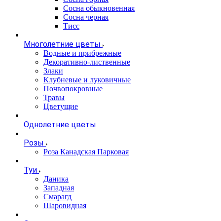
Сосна обыкновенная
Сосна черная
Тисс
Многолетние цветы
Водные и прибрежные
Декоративно-лиственные
Злаки
Клубневые и луковичные
Почвопокровные
Травы
Цветущие
Однолетние цветы
Розы
Роза Канадская Парковая
Туи
Даника
Западная
Смарагд
Шаровидная