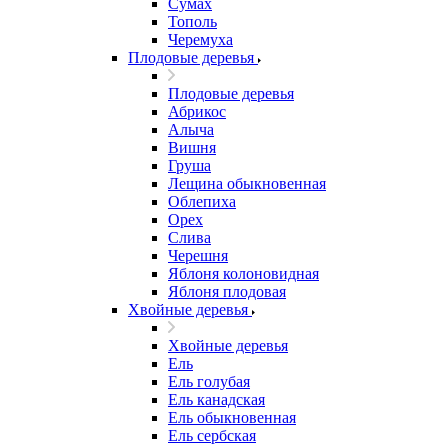
Сумах
Тополь
Черемуха
Плодовые деревья
Плодовые деревья
Абрикос
Алыча
Вишня
Груша
Лещина обыкновенная
Облепиха
Орех
Слива
Черешня
Яблоня колоновидная
Яблоня плодовая
Хвойные деревья
Хвойные деревья
Ель
Ель голубая
Ель канадская
Ель обыкновенная
Ель сербская