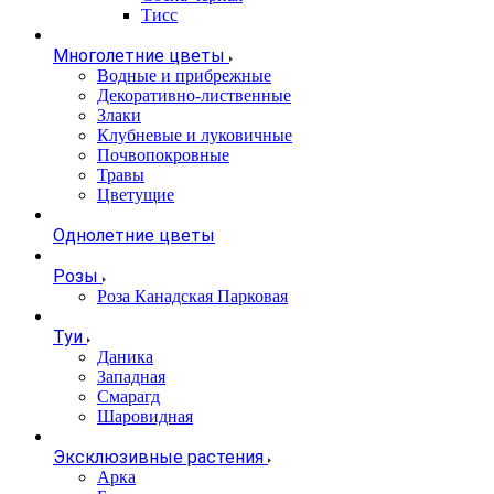
Тисс
Многолетние цветы
Водные и прибрежные
Декоративно-лиственные
Злаки
Клубневые и луковичные
Почвопокровные
Травы
Цветущие
Однолетние цветы
Розы
Роза Канадская Парковая
Туи
Даника
Западная
Смарагд
Шаровидная
Эксклюзивные растения
Арка