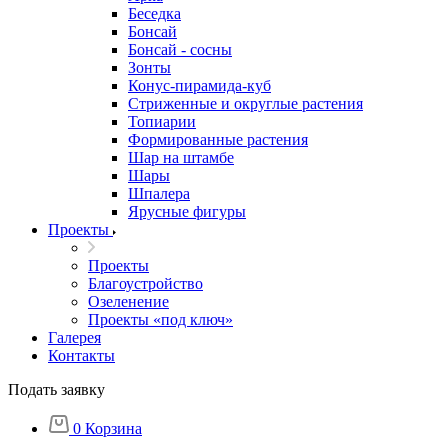
Беседка
Бонсай
Бонсай - сосны
Зонты
Конус-пирамида-куб
Стриженные и округлые растения
Топиарии
Формированные растения
Шар на штамбе
Шары
Шпалера
Ярусные фигуры
Проекты
Проекты
Благоустройство
Озеленение
Проекты «под ключ»
Галерея
Контакты
Подать заявку
0
Корзина