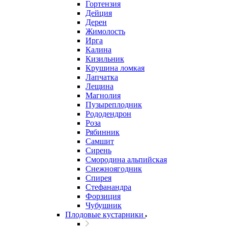
Гортензия
Дейция
Дерен
Жимолость
Ирга
Калина
Кизильник
Крушина ломкая
Лапчатка
Лещина
Магнолия
Пузыреплодник
Рододендрон
Роза
Рябинник
Самшит
Сирень
Смородина альпийская
Снежноягодник
Спирея
Стефанандра
Форзиция
Чубушник
Плодовые кустарники