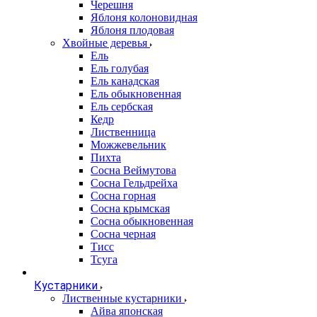
Черешня
Яблоня колоновидная
Яблоня плодовая
Хвойные деревья
Ель
Ель голубая
Ель канадская
Ель обыкновенная
Ель сербская
Кедр
Лиственница
Можжевельник
Пихта
Сосна Веймутова
Сосна Гельдрейха
Сосна горная
Сосна крымская
Сосна обыкновенная
Сосна черная
Тисс
Тсуга
Кустарники
Лиственные кустарники
Айва японская