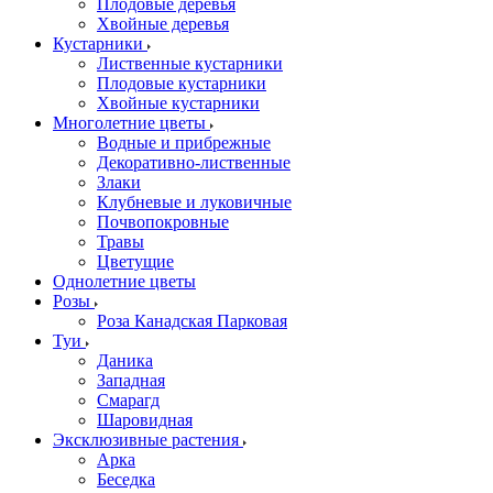
Плодовые деревья
Хвойные деревья
Кустарники
Лиственные кустарники
Плодовые кустарники
Хвойные кустарники
Многолетние цветы
Водные и прибрежные
Декоративно-лиственные
Злаки
Клубневые и луковичные
Почвопокровные
Травы
Цветущие
Однолетние цветы
Розы
Роза Канадская Парковая
Туи
Даника
Западная
Смарагд
Шаровидная
Эксклюзивные растения
Арка
Беседка