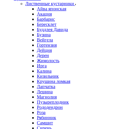
Лиственные кустарники
Айва японская
Акация
Барбарис
Бересклет
Буддлея Давида
Бузина
Вейгела
Гортензия
Дейция
Дерен
Жимолость
Ирга
Калина
Кизильник
Крушина ломкая
Лапчатка
Лещина
Магнолия
Пузыреплодник
Рододендрон
Роза
Рябинник
Самшит
Сирень