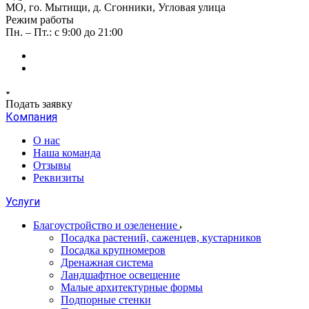
МО, го. Мытищи, д. Сгонники, Угловая улица
Режим работы
Пн. – Пт.: с 9:00 до 21:00
Подать заявку
Компания
О нас
Наша команда
Отзывы
Реквизиты
Услуги
Благоустройство и озеленение
Посадка растений, саженцев, кустарников
Посадка крупномеров
Дренажная система
Ландшафтное освещение
Малые архитектурные формы
Подпорные стенки