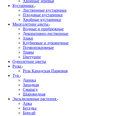
Хвойные деревья
Кустарники
Лиственные кустарники
Плодовые кустарники
Хвойные кустарники
Многолетние цветы
Водные и прибрежные
Декоративно-лиственные
Злаки
Клубневые и луковичные
Почвопокровные
Травы
Цветущие
Однолетние цветы
Розы
Роза Канадская Парковая
Туи
Даника
Западная
Смарагд
Шаровидная
Эксклюзивные растения
Арка
Беседка
Бонсай