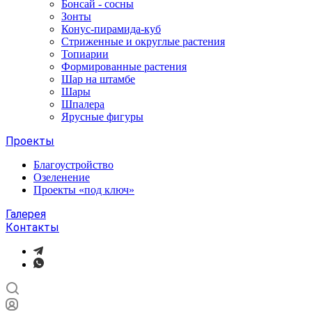
Бонсай - сосны
Зонты
Конус-пирамида-куб
Стриженные и округлые растения
Топиарии
Формированные растения
Шар на штамбе
Шары
Шпалера
Ярусные фигуры
Проекты
Благоустройство
Озеленение
Проекты «под ключ»
Галерея
Контакты