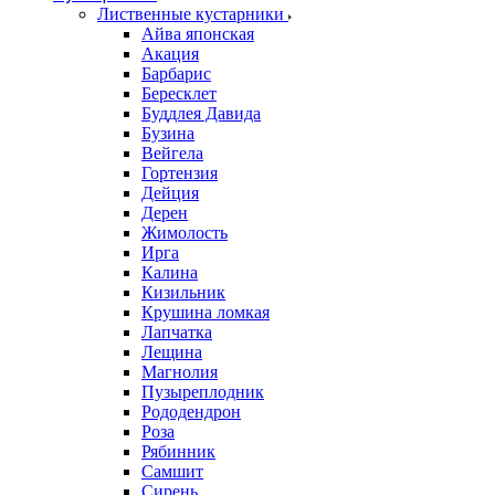
Лиственные кустарники
Айва японская
Акация
Барбарис
Бересклет
Буддлея Давида
Бузина
Вейгела
Гортензия
Дейция
Дерен
Жимолость
Ирга
Калина
Кизильник
Крушина ломкая
Лапчатка
Лещина
Магнолия
Пузыреплодник
Рододендрон
Роза
Рябинник
Самшит
Сирень