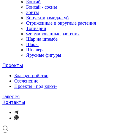
Бонсай
Бонсай - сосны
Зонты
Конус-пирамида-куб
Стриженные и округлые растения
Топиарии
Формированные растения
Шар на штамбе
Шары
Шпалера
Ярусные фигуры
Проекты
Благоустройство
Озеленение
Проекты «под ключ»
Галерея
Контакты