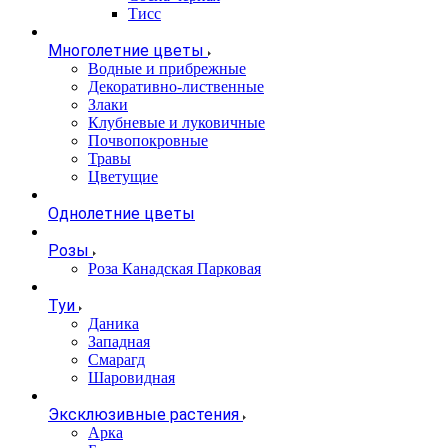
Тисс
Многолетние цветы
Водные и прибрежные
Декоративно-лиственные
Злаки
Клубневые и луковичные
Почвопокровные
Травы
Цветущие
Однолетние цветы
Розы
Роза Канадская Парковая
Туи
Даника
Западная
Смарагд
Шаровидная
Эксклюзивные растения
Арка