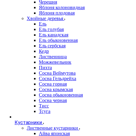
Черешня
Яблоня колоновидная
Яблоня плодовая
Хвойные деревья
Ель
Ель голубая
Ель канадская
Ель обыкновенная
Ель сербская
Кедр
Лиственница
Можжевельник
Пихта
Сосна Веймутова
Сосна Гельдрейха
Сосна горная
Сосна крымская
Сосна обыкновенная
Сосна черная
Тисс
Тсуга
Кустарники
Лиственные кустарники
Айва японская