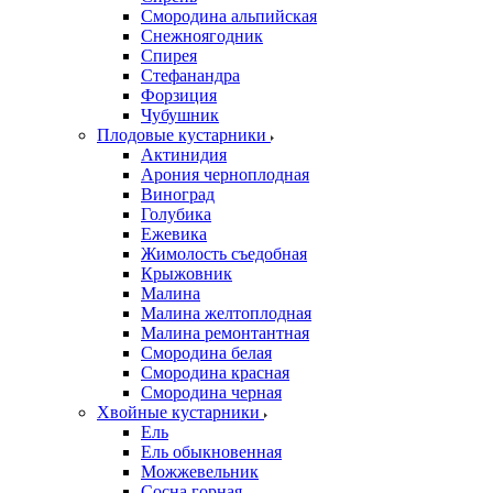
Смородина альпийская
Снежноягодник
Спирея
Стефанандра
Форзиция
Чубушник
Плодовые кустарники
Актинидия
Арония черноплодная
Виноград
Голубика
Ежевика
Жимолость съедобная
Крыжовник
Малина
Малина желтоплодная
Малина ремонтантная
Смородина белая
Смородина красная
Смородина черная
Хвойные кустарники
Ель
Ель обыкновенная
Можжевельник
Сосна горная