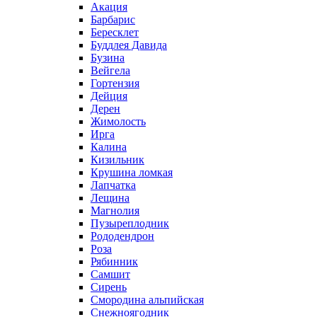
Акация
Барбарис
Бересклет
Буддлея Давида
Бузина
Вейгела
Гортензия
Дейция
Дерен
Жимолость
Ирга
Калина
Кизильник
Крушина ломкая
Лапчатка
Лещина
Магнолия
Пузыреплодник
Рододендрон
Роза
Рябинник
Самшит
Сирень
Смородина альпийская
Снежноягодник