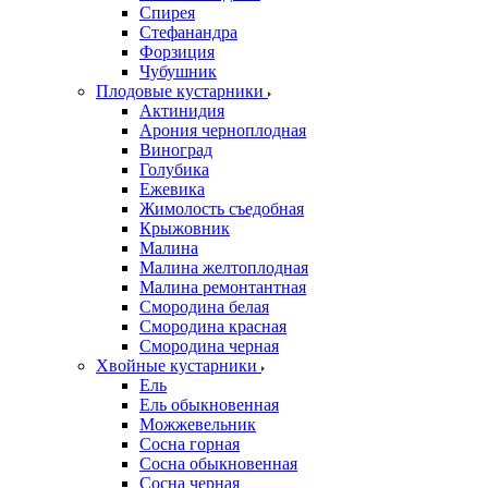
Спирея
Стефанандра
Форзиция
Чубушник
Плодовые кустарники
Актинидия
Арония черноплодная
Виноград
Голубика
Ежевика
Жимолость съедобная
Крыжовник
Малина
Малина желтоплодная
Малина ремонтантная
Смородина белая
Смородина красная
Смородина черная
Хвойные кустарники
Ель
Ель обыкновенная
Можжевельник
Сосна горная
Сосна обыкновенная
Сосна черная