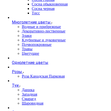
Сосна обыкновенная
Сосна черная
Тисс
Многолетние цветы
Водные и прибрежные
Декоративно-лиственные
Злаки
Клубневые и луковичные
Почвопокровные
Травы
Цветущие
Однолетние цветы
Розы
Роза Канадская Парковая
Туи
Даника
Западная
Смарагд
Шаровидная