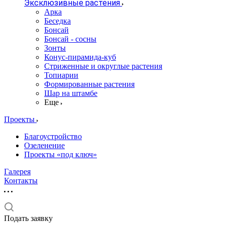
Эксклюзивные растения
Арка
Беседка
Бонсай
Бонсай - сосны
Зонты
Конус-пирамида-куб
Стриженные и округлые растения
Топиарии
Формированные растения
Шар на штамбе
Еще
Проекты
Благоустройство
Озеленение
Проекты «под ключ»
Галерея
Контакты
Подать заявку