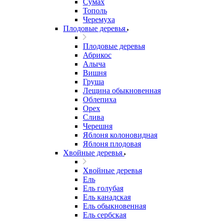
Сумах
Тополь
Черемуха
Плодовые деревья
Плодовые деревья
Абрикос
Алыча
Вишня
Груша
Лещина обыкновенная
Облепиха
Орех
Слива
Черешня
Яблоня колоновидная
Яблоня плодовая
Хвойные деревья
Хвойные деревья
Ель
Ель голубая
Ель канадская
Ель обыкновенная
Ель сербская