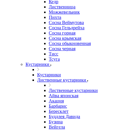
Кедр
Лиственница
Можжевельник
Пихта
Сосна Веймутова
Сосна Гельдрейха
Сосна горная
Сосна крымская
Сосна обыкновенная
Сосна черная
Тисс
Тсуга
Кустарники
Кустарники
Лиственные кустарники
Лиственные кустарники
Айва японская
Акация
Барбарис
Бересклет
Буддлея Давида
Бузина
Вейгела