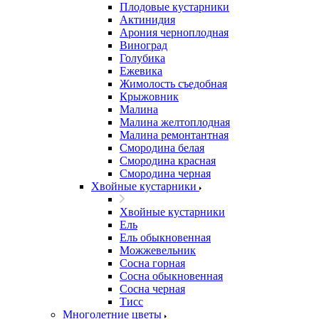
Плодовые кустарники
Актинидия
Арония черноплодная
Виноград
Голубика
Ежевика
Жимолость съедобная
Крыжовник
Малина
Малина желтоплодная
Малина ремонтантная
Смородина белая
Смородина красная
Смородина черная
Хвойные кустарники
Хвойные кустарники
Ель
Ель обыкновенная
Можжевельник
Сосна горная
Сосна обыкновенная
Сосна черная
Тисс
Многолетние цветы