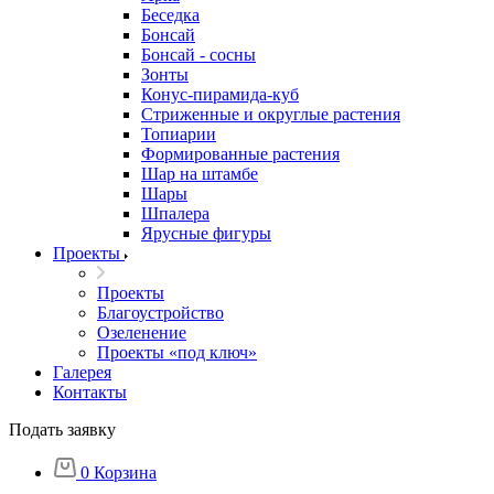
Беседка
Бонсай
Бонсай - сосны
Зонты
Конус-пирамида-куб
Стриженные и округлые растения
Топиарии
Формированные растения
Шар на штамбе
Шары
Шпалера
Ярусные фигуры
Проекты
Проекты
Благоустройство
Озеленение
Проекты «под ключ»
Галерея
Контакты
Подать заявку
0
Корзина