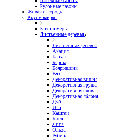
Посевные газоны
Рулонные газоны
Живая изгородь
Крупномеры
Крупномеры
Лиственные деревья
Лиственные деревья
Акация
Бархат
Береза
Боярышник
Вяз
Декоративная вишня
Декоративная груша
Декоративная слива
Декоративная яблоня
Дуб
Ива
Каштан
Клен
Липа
Ольха
Рябина