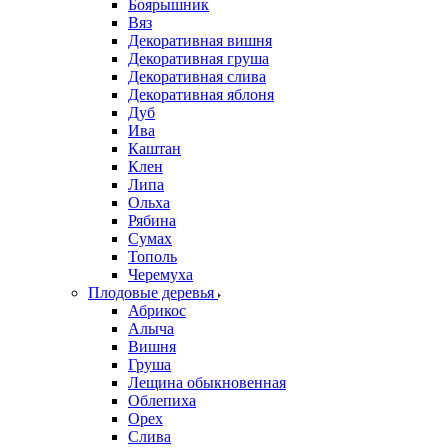
Боярышник
Вяз
Декоративная вишня
Декоративная груша
Декоративная слива
Декоративная яблоня
Дуб
Ива
Каштан
Клен
Липа
Ольха
Рябина
Сумах
Тополь
Черемуха
Плодовые деревья
Абрикос
Алыча
Вишня
Груша
Лещина обыкновенная
Облепиха
Орех
Слива