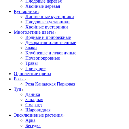
Плодовые деревья
Хвойные деревья
Кустарники
Лиственные кустарники
Плодовые кустарники
Хвойные кустарники
Многолетние цветы
Водные и прибрежные
Декоративно-лиственные
Злаки
Клубневые и луковичные
Почвопокровные
Травы
Цветущие
Однолетние цветы
Розы
Роза Канадская Парковая
Туи
Даника
Западная
Смарагд
Шаровидная
Эксклюзивные растения
Арка
Беседка