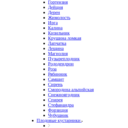
Гортензия
Дейция
Дерен
Жимолость
Ирга
Калина
Кизильник
Крушина ломкая
Лапчатка
Лещина
Магнолия
Пузыреплодник
Рододендрон
Роза
Рябинник
Самшит
Сирень
Смородина альпийская
Снежноягодник
Спирея
Стефанандра
Форзиция
Чубушник
Плодовые кустарники