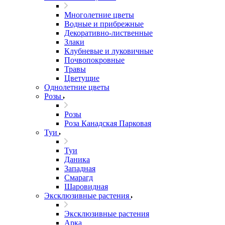
Многолетние цветы
Водные и прибрежные
Декоративно-лиственные
Злаки
Клубневые и луковичные
Почвопокровные
Травы
Цветущие
Однолетние цветы
Розы
Розы
Роза Канадская Парковая
Туи
Туи
Даника
Западная
Смарагд
Шаровидная
Эксклюзивные растения
Эксклюзивные растения
Арка