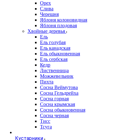
Орех
Слива
Черешня
Яблоня колоновидная
Яблоня плодовая
Хвойные деревья
Ель
Ель голубая
Ель канадская
Ель обыкновенная
Ель сербская
Кедр
Лиственница
Можжевельник
Пихта
Сосна Веймутова
Сосна Гельдрейха
Сосна горная
Сосна крымская
Сосна обыкновенная
Сосна черная
Тисс
Тсуга
Кустарники