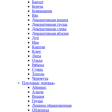
Бархат
Береза
Боярышник
Вяз
Декоративная вишня
Декоративная груша
Декоративная слива
Декоративная яблоня
Дуб
Ива
Каштан
Клен
Липа
Ольха
Рябина
Сумах
Тополь
Черемуха
Плодовые деревья
Абрикос
Алыча
Вишня
Груша
Лещина обыкновенная
Облепиха