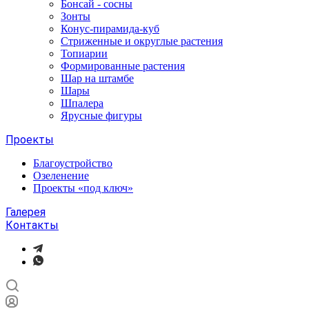
Бонсай - сосны
Зонты
Конус-пирамида-куб
Стриженные и округлые растения
Топиарии
Формированные растения
Шар на штамбе
Шары
Шпалера
Ярусные фигуры
Проекты
Благоустройство
Озеленение
Проекты «под ключ»
Галерея
Контакты