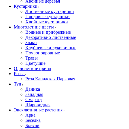
Хвойные деревья
Кустарники
Лиственные кустарники
Плодовые кустарники
Хвойные кустарники
Многолетние цветы
Водные и прибрежные
Декоративно-лиственные
Злаки
Клубневые и луковичные
Почвопокровные
Травы
Цветущие
Однолетние цветы
Розы
Роза Канадская Парковая
Туи
Даника
Западная
Смарагд
Шаровидная
Эксклюзивные растения
Арка
Беседка
Бонсай