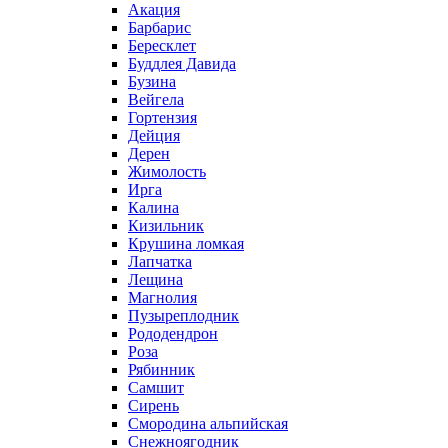
Акация
Барбарис
Бересклет
Буддлея Давида
Бузина
Вейгела
Гортензия
Дейция
Дерен
Жимолость
Ирга
Калина
Кизильник
Крушина ломкая
Лапчатка
Лещина
Магнолия
Пузыреплодник
Рододендрон
Роза
Рябинник
Самшит
Сирень
Смородина альпийская
Снежноягодник