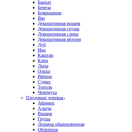
Бархат
Береза
Боярышник
Вяз
Декоративная вишня
Декоративная груша
Декоративная слива
Декоративная яблоня
Дуб
Ива
Каштан
Клен
Липа
Ольха
Рябина
Сумах
Тополь
Черемуха
Плодовые деревья
Абрикос
Алыча
Вишня
Груша
Лещина обыкновенная
Облепиха