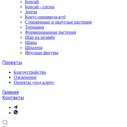
Бонсай
Бонсай - сосны
Зонты
Конус-пирамида-куб
Стриженные и округлые растения
Топиарии
Формированные растения
Шар на штамбе
Шары
Шпалера
Ярусные фигуры
Проекты
Благоустройство
Озеленение
Проекты «под ключ»
Галерея
Контакты