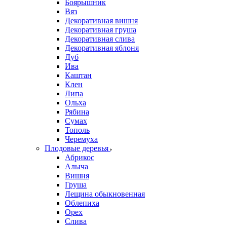
Боярышник
Вяз
Декоративная вишня
Декоративная груша
Декоративная слива
Декоративная яблоня
Дуб
Ива
Каштан
Клен
Липа
Ольха
Рябина
Сумах
Тополь
Черемуха
Плодовые деревья
Абрикос
Алыча
Вишня
Груша
Лещина обыкновенная
Облепиха
Орех
Слива