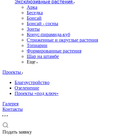
Эксклюзивные растения
Арка
Беседка
Бонсай
Бонсай - сосны
Зонты
Конус-пирамида-куб
Стриженные и округлые растения
Топиарии
Формированные растения
Шар на штамбе
Еще
Проекты
Благоустройство
Озеленение
Проекты «под ключ»
Галерея
Контакты
Подать заявку