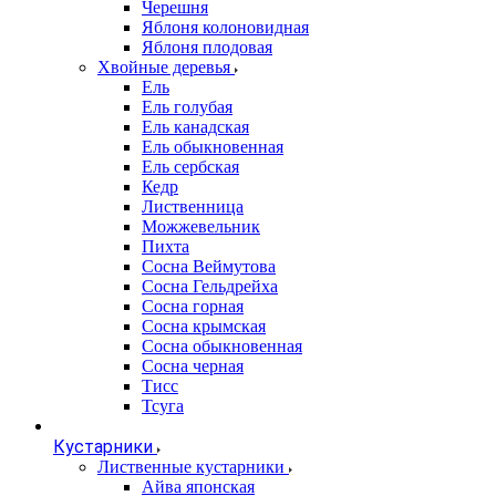
Черешня
Яблоня колоновидная
Яблоня плодовая
Хвойные деревья
Ель
Ель голубая
Ель канадская
Ель обыкновенная
Ель сербская
Кедр
Лиственница
Можжевельник
Пихта
Сосна Веймутова
Сосна Гельдрейха
Сосна горная
Сосна крымская
Сосна обыкновенная
Сосна черная
Тисс
Тсуга
Кустарники
Лиственные кустарники
Айва японская