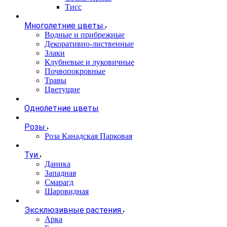
Тисс
Многолетние цветы
Водные и прибрежные
Декоративно-лиственные
Злаки
Клубневые и луковичные
Почвопокровные
Травы
Цветущие
Однолетние цветы
Розы
Роза Канадская Парковая
Туи
Даника
Западная
Смарагд
Шаровидная
Эксклюзивные растения
Арка