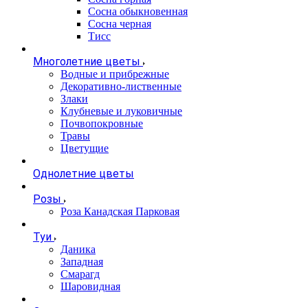
Сосна обыкновенная
Сосна черная
Тисс
Многолетние цветы
Водные и прибрежные
Декоративно-лиственные
Злаки
Клубневые и луковичные
Почвопокровные
Травы
Цветущие
Однолетние цветы
Розы
Роза Канадская Парковая
Туи
Даника
Западная
Смарагд
Шаровидная