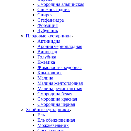
Смородина альпийская
Снежноягодник
Спирея
Стефанандра
Форзиция
Чубушник
Плодовые кустарники
Актинидия
Арония черноплодная
Виноград
Голубика
Ежевика
Жимолость съедобная
Крыжовник
Малина
Малина желтоплодная
Малина ремонтантная
Смородина белая
Смородина красная
Смородина черная
Хвойные кустарники
Ель
Ель обыкновенная
Можжевельник
Сосна горная