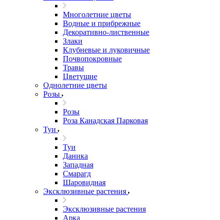
Многолетние цветы
Водные и прибрежные
Декоративно-лиственные
Злаки
Клубневые и луковичные
Почвопокровные
Травы
Цветущие
Однолетние цветы
Розы
Розы
Роза Канадская Парковая
Туи
Туи
Даника
Западная
Смарагд
Шаровидная
Эксклюзивные растения
Эксклюзивные растения
Арка