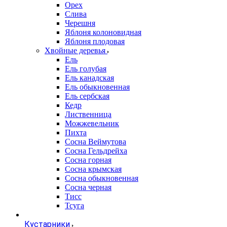
Орех
Слива
Черешня
Яблоня колоновидная
Яблоня плодовая
Хвойные деревья
Ель
Ель голубая
Ель канадская
Ель обыкновенная
Ель сербская
Кедр
Лиственница
Можжевельник
Пихта
Сосна Веймутова
Сосна Гельдрейха
Сосна горная
Сосна крымская
Сосна обыкновенная
Сосна черная
Тисс
Тсуга
Кустарники