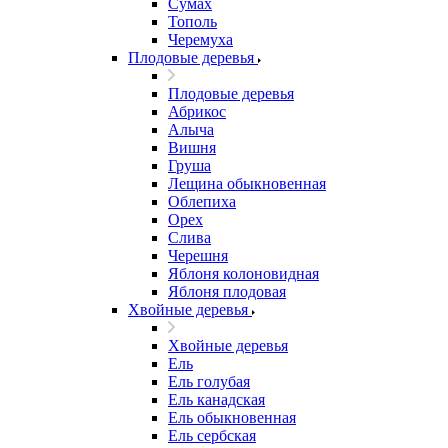
Сумах
Тополь
Черемуха
Плодовые деревья
Плодовые деревья
Абрикос
Алыча
Вишня
Груша
Лещина обыкновенная
Облепиха
Орех
Слива
Черешня
Яблоня колоновидная
Яблоня плодовая
Хвойные деревья
Хвойные деревья
Ель
Ель голубая
Ель канадская
Ель обыкновенная
Ель сербская