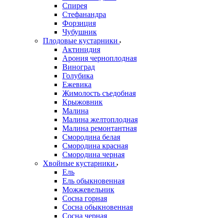
Спирея
Стефанандра
Форзиция
Чубушник
Плодовые кустарники
Актинидия
Арония черноплодная
Виноград
Голубика
Ежевика
Жимолость съедобная
Крыжовник
Малина
Малина желтоплодная
Малина ремонтантная
Смородина белая
Смородина красная
Смородина черная
Хвойные кустарники
Ель
Ель обыкновенная
Можжевельник
Сосна горная
Сосна обыкновенная
Сосна черная