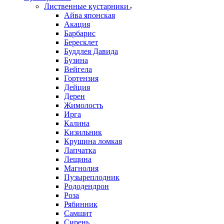
Лиственные кустарники
Айва японская
Акация
Барбарис
Бересклет
Буддлея Давида
Бузина
Вейгела
Гортензия
Дейция
Дерен
Жимолость
Ирга
Калина
Кизильник
Крушина ломкая
Лапчатка
Лещина
Магнолия
Пузыреплодник
Рододендрон
Роза
Рябинник
Самшит
Сирень