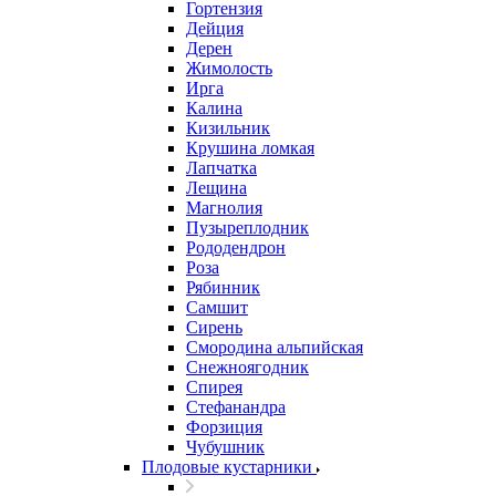
Гортензия
Дейция
Дерен
Жимолость
Ирга
Калина
Кизильник
Крушина ломкая
Лапчатка
Лещина
Магнолия
Пузыреплодник
Рододендрон
Роза
Рябинник
Самшит
Сирень
Смородина альпийская
Снежноягодник
Спирея
Стефанандра
Форзиция
Чубушник
Плодовые кустарники