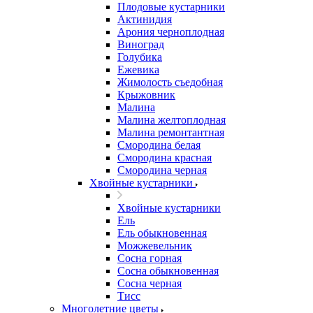
Плодовые кустарники
Актинидия
Арония черноплодная
Виноград
Голубика
Ежевика
Жимолость съедобная
Крыжовник
Малина
Малина желтоплодная
Малина ремонтантная
Смородина белая
Смородина красная
Смородина черная
Хвойные кустарники
Хвойные кустарники
Ель
Ель обыкновенная
Можжевельник
Сосна горная
Сосна обыкновенная
Сосна черная
Тисс
Многолетние цветы