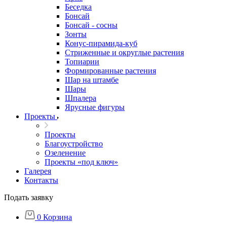
Беседка
Бонсай
Бонсай - сосны
Зонты
Конус-пирамида-куб
Стриженные и округлые растения
Топиарии
Формированные растения
Шар на штамбе
Шары
Шпалера
Ярусные фигуры
Проекты
Проекты
Благоустройство
Озеленение
Проекты «под ключ»
Галерея
Контакты
Подать заявку
0
Корзина