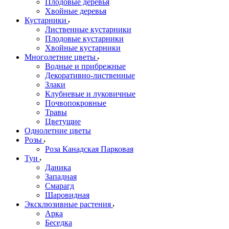
Плодовые деревья
Хвойные деревья
Кустарники
Лиственные кустарники
Плодовые кустарники
Хвойные кустарники
Многолетние цветы
Водные и прибрежные
Декоративно-лиственные
Злаки
Клубневые и луковичные
Почвопокровные
Травы
Цветущие
Однолетние цветы
Розы
Роза Канадская Парковая
Туи
Даника
Западная
Смарагд
Шаровидная
Эксклюзивные растения
Арка
Беседка