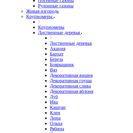
Посевные газоны
Рулонные газоны
Живая изгородь
Крупномеры
Крупномеры
Лиственные деревья
Лиственные деревья
Акация
Бархат
Береза
Боярышник
Вяз
Декоративная вишня
Декоративная груша
Декоративная слива
Декоративная яблоня
Дуб
Ива
Каштан
Клен
Липа
Ольха
Рябина