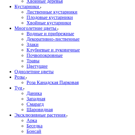
Хвойные деревья
Кустарники
Лиственные кустарники
Плодовые кустарники
Хвойные кустарники
Многолетние цветы
Водные и прибрежные
Декоративно-лиственные
Злаки
Клубневые и луковичные
Почвопокровные
Травы
Цветущие
Однолетние цветы
Розы
Роза Канадская Парковая
Туи
Даника
Западная
Смарагд
Шаровидная
Эксклюзивные растения
Арка
Беседка
Бонсай