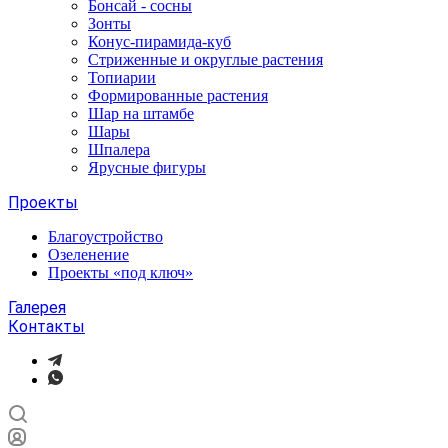
Бонсай - сосны
Зонты
Конус-пирамида-куб
Стриженные и округлые растения
Топиарии
Формированные растения
Шар на штамбе
Шары
Шпалера
Ярусные фигуры
Проекты
Благоустройство
Озеленение
Проекты «под ключ»
Галерея
Контакты